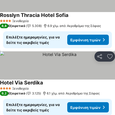
Rosslyn Thracia Hotel Sofia
Εμφάνιση τιμών
Ξενοδοχείο
4 Αστέρια
8,8
Εξαιρετικό
5.308
6.9 χλμ. από: Αεροδρόμιο της Σόφιας
Επιλέξτε ημερομηνίες, για να
Εμφάνιση τιμών
δείτε τις ακριβείς τιμές
Κοινοποί
Πρ
Hotel Via Serdika
Εμφάνιση τιμών
Ξενοδοχείο
4 Αστέρια
9,2
Εξαιρετικό
3.125
6.1 χλμ. από: Αεροδρόμιο της Σόφιας
Επιλέξτε ημερομηνίες, για να
Εμφάνιση τιμών
δείτε τις ακριβείς τιμές