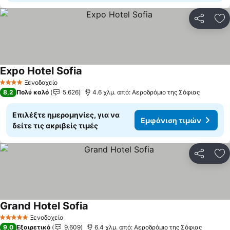
Κοινοποί
Πρ
Expo Hotel Sofia
Εμφάνιση τιμών
Ξενοδοχείο
4 Αστέρια
8,2
Πολύ καλό
5.626
4.6 χλμ. από: Αεροδρόμιο της Σόφιας
Επιλέξτε ημερομηνίες, για να
Εμφάνιση τιμών
δείτε τις ακριβείς τιμές
Κοινοποί
Πρ
Grand Hotel Sofia
Εμφάνιση τιμών
Ξενοδοχείο
5 Αστέρια
9,0
Εξαιρετικό
9.609
6.4 χλμ. από: Αεροδρόμιο της Σόφιας