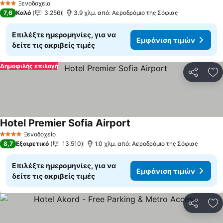
Ξενοδοχείο
3 Αστέρια
7,6
Καλό
3.256
3.9 χλμ. από: Αεροδρόμιο της Σόφιας
Επιλέξτε ημερομηνίες, για να
Εμφάνιση τιμών
δείτε τις ακριβείς τιμές
Δημοφιλής επιλογή
Κοινοποί
Πρ
Hotel Premier Sofia Airport
Εμφάνιση τιμών
Ξενοδοχείο
4 Αστέρια
8,7
Εξαιρετικό
13.510
1.0 χλμ. από: Αεροδρόμιο της Σόφιας
Επιλέξτε ημερομηνίες, για να
Εμφάνιση τιμών
δείτε τις ακριβείς τιμές
Κοινοποί
Πρ