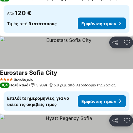
120 €
Από
Τιμές από
9 ιστότοπους
Εμφάνιση τιμών
Κοινοποί
Πρ
Eurostars Sofia City
Εμφάνιση τιμών
Ξενοδοχείο
4 Αστέρια
8,4
Πολύ καλό
3.989
5.8 χλμ. από: Αεροδρόμιο της Σόφιας
Επιλέξτε ημερομηνίες, για να
Εμφάνιση τιμών
δείτε τις ακριβείς τιμές
Κοινοποί
Πρ