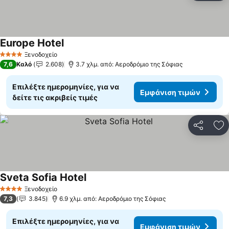
Europe Hotel
Εμφάνιση τιμών
Ξενοδοχείο
4 Αστέρια
7,6
Καλό
2.608
3.7 χλμ. από: Αεροδρόμιο της Σόφιας
Επιλέξτε ημερομηνίες, για να
Εμφάνιση τιμών
δείτε τις ακριβείς τιμές
Κοινοποί
Πρ
Sveta Sofia Hotel
Εμφάνιση τιμών
Ξενοδοχείο
4 Αστέρια
7,3
3.845
6.9 χλμ. από: Αεροδρόμιο της Σόφιας
Επιλέξτε ημερομηνίες, για να
Εμφάνιση τιμών