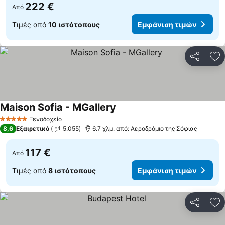
222 €
Από
Τιμές από
10 ιστότοπους
Εμφάνιση τιμών
Κοινοποί
Πρ
Maison Sofia - MGallery
Εμφάνιση τιμών
Ξενοδοχείο
5 Αστέρια
8,6
Εξαιρετικό
5.055
6.7 χλμ. από: Αεροδρόμιο της Σόφιας
117 €
Από
Τιμές από
8 ιστότοπους
Εμφάνιση τιμών
Κοινοποί
Πρ