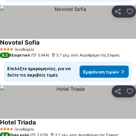
Κοινοποί
Πρ
Novotel Sofia
Εμφάνιση τιμών
Ξενοδοχείο
4 Αστέρια
9,2
Εξαιρετικό
5.944
3.7 χλμ. από: Αεροδρόμιο της Σόφιας
Επιλέξτε ημερομηνίες, για να
Εμφάνιση τιμών
δείτε τις ακριβείς τιμές
Κοινοποί
Πρ
Hotel Triada
Εμφάνιση τιμών
Ξενοδοχείο
4 Αστέρια
8,4
Πολύ καλό
2.079
3.2 χλμ. από: Αεροδρόμιο της Σόφιας