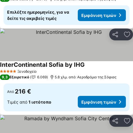
Επιλέξτε ημερομηνίες, για να
Εμφάνιση τιμών
δείτε τις ακριβείς τιμές
Κοινοποί
Πρ
InterContinental Sofia by IHG
Εμφάνιση τιμών
Ξενοδοχείο
5 Αστέρια
9,3
Εξαιρετικό
6.069
5.8 χλμ. από: Αεροδρόμιο της Σόφιας
216 €
Από
Τιμές από
1 ιστότοπο
Εμφάνιση τιμών
Κοινοποί
Πρ