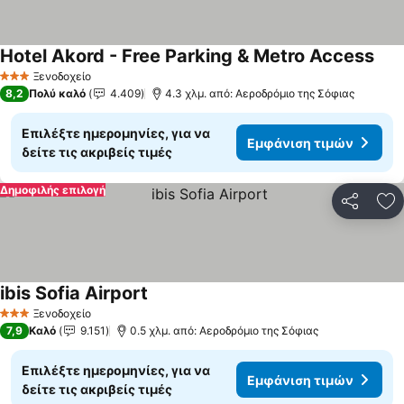
Hotel Akord - Free Parking & Metro Access
Εμφ
Ξενοδοχείο
3 Αστέρια
8,2
Πολύ καλό
4.409
4.3 χλμ. από: Αεροδρόμιο της Σόφιας
Επιλέξτε ημερομηνίες, για να
Εμφάνιση τιμών
δείτε τις ακριβείς τιμές
Δημοφιλής επιλογή
Κοινοποί
Πρ
ibis Sofia Airport
Εμφάνιση τιμών
Ξενοδοχείο
3 Αστέρια
7,9
Καλό
9.151
0.5 χλμ. από: Αεροδρόμιο της Σόφιας
Επιλέξτε ημερομηνίες, για να
Εμφάνιση τιμών
δείτε τις ακριβείς τιμές