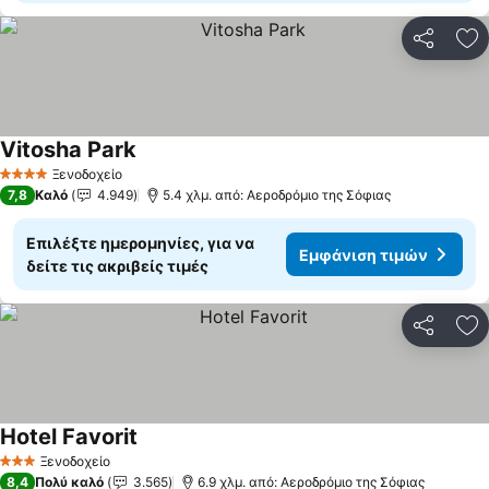
Κοινοποί
Πρ
Vitosha Park
Εμφάνιση τιμών
Ξενοδοχείο
4 Αστέρια
7,8
Καλό
4.949
5.4 χλμ. από: Αεροδρόμιο της Σόφιας
Επιλέξτε ημερομηνίες, για να
Εμφάνιση τιμών
δείτε τις ακριβείς τιμές
Κοινοποί
Πρ
Hotel Favorit
Εμφάνιση τιμών
Ξενοδοχείο
3 Αστέρια
8,4
Πολύ καλό
3.565
6.9 χλμ. από: Αεροδρόμιο της Σόφιας