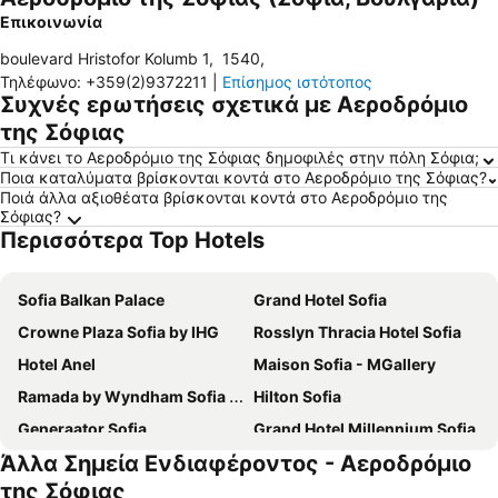
Επικοινωνία
boulevard Hristofor Kolumb 1
,
1540
,
Τηλέφωνο
:
+359(2)9372211
|
Επίσημος ιστότοπος
Συχνές ερωτήσεις σχετικά με Αεροδρόμιο
της Σόφιας
Τι κάνει το Αεροδρόμιο της Σόφιας δημοφιλές στην πόλη Σόφια;
Ποια καταλύματα βρίσκονται κοντά στο Αεροδρόμιο της Σόφιας?
Ποιά άλλα αξιοθέατα βρίσκονται κοντά στο Αεροδρόμιο της
Σόφιας?
Περισσότερα Top Hotels
Sofia Balkan Palace
Grand Hotel Sofia
Crowne Plaza Sofia by IHG
Rosslyn Thracia Hotel Sofia
Hotel Anel
Maison Sofia - MGallery
Ramada by Wyndham Sofia City Center
Hilton Sofia
Generaator Sofia
Grand Hotel Millennium Sofia
Άλλα Σημεία Ενδιαφέροντος - Αεροδρόμιο
Central Hotel Sofia
Hotel Geneva
της Σόφιας
Best Western Plus Bristol
InterContinental Sofia by IHG