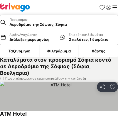
Αγαπημέν
Σύνδε
Με
Προορισμός
Αεροδρόμιο της Σόφιας, Σόφια
Άφιξη/Αναχώρηση
Επισκέπτες & δωμάτια
Διάλεξε ημερομηνίες
2 πελάτες, 1 δωμάτιο
Ταξινόμηση
Φιλτράρισμα
Χάρτης
Καταλύματα στον προορισμό Σόφια κοντά
σε Αεροδρόμιο της Σόφιας (Σόφια,
Βουλγαρία)
Πώς οι πληρωμές σε εμάς επηρεάζουν την κατάταξη
Κοινοποί
Πρ
ATM Hotel
Εμφάνιση τιμών