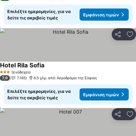
Επιλέξτε ημερομηνίες, για να
Εμφάνιση τιμών
δείτε τις ακριβείς τιμές
Κοινοποί
Πρ
Hotel Rila Sofia
Εμφάνιση τιμών
Ξενοδοχείο
3 Αστέρια
7,0
7.165
6.5 χλμ. από: Αεροδρόμιο της Σόφιας
Επιλέξτε ημερομηνίες, για να
Εμφάνιση τιμών
δείτε τις ακριβείς τιμές
Κοινοποί
Πρ