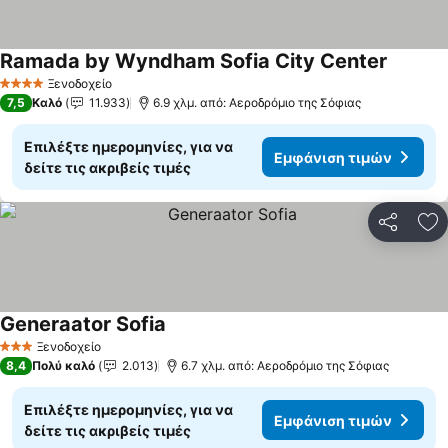
Ramada by Wyndham Sofia City Center
Εμφάνισ
Ξενοδοχείο
4 Αστέρια
7,5
Καλό
11.933
6.9 χλμ. από: Αεροδρόμιο της Σόφιας
Επιλέξτε ημερομηνίες, για να
Εμφάνιση τιμών
δείτε τις ακριβείς τιμές
Κοινοποί
Πρ
Generaator Sofia
Εμφάνιση τιμών
Ξενοδοχείο
3 Αστέρια
8,4
Πολύ καλό
2.013
6.7 χλμ. από: Αεροδρόμιο της Σόφιας
Επιλέξτε ημερομηνίες, για να
Εμφάνιση τιμών
δείτε τις ακριβείς τιμές