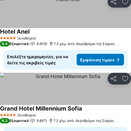
Κοινοποί
Πρ
Hotel Anel
Εμφάνιση τιμών
Ξενοδοχείο
5 Αστέρια
8,5
Εξαιρετικό
8.609
7.3 χλμ. από: Αεροδρόμιο της Σόφιας
Επιλέξτε ημερομηνίες, για να
Εμφάνιση τιμών
δείτε τις ακριβείς τιμές
Κοινοποί
Πρ
Grand Hotel Millennium Sofia
Εμφάνιση τιμών
Ξενοδοχείο
5 Αστέρια
9,2
Εξαιρετικό
9.867
7.2 χλμ. από: Αεροδρόμιο της Σόφιας