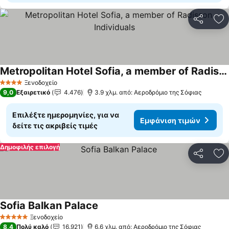
Κοινοποί
Πρ
Metropolitan Hotel Sofia, a member of Radisson Individuals
Εμφάνιση τιμών
Ξενοδοχείο
4 Αστέρια
9,0
Εξαιρετικό
4.476
3.9 χλμ. από: Αεροδρόμιο της Σόφιας
Επιλέξτε ημερομηνίες, για να
Εμφάνιση τιμών
δείτε τις ακριβείς τιμές
Δημοφιλής επιλογή
Κοινοποί
Πρ
Sofia Balkan Palace
Εμφάνιση τιμών
Ξενοδοχείο
5 Αστέρια
8,4
Πολύ καλό
16.921
6.6 χλμ. από: Αεροδρόμιο της Σόφιας