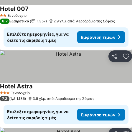
Hotel 007
Εμφάνιση τιμών
Ξενοδοχείο
2 Αστέρια
8,7
Εξαιρετικό
1.357
2.9 χλμ. από: Αεροδρόμιο της Σόφιας
Επιλέξτε ημερομηνίες, για να
Εμφάνιση τιμών
δείτε τις ακριβείς τιμές
Κοινοποί
Πρ
Hotel Astra
Εμφάνιση τιμών
Ξενοδοχείο
3 Αστέρια
7,2
1.136
3.5 χλμ. από: Αεροδρόμιο της Σόφιας
Επιλέξτε ημερομηνίες, για να
Εμφάνιση τιμών
δείτε τις ακριβείς τιμές