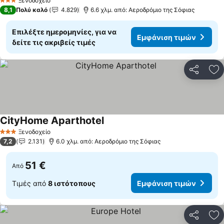
Ξενοδοχείο
3 Αστέρια
8,1
Πολύ καλό
4.829
6.6 χλμ. από: Αεροδρόμιο της Σόφιας
Επιλέξτε ημερομηνίες, για να
Εμφάνιση τιμών
δείτε τις ακριβείς τιμές
Κοινοποί
Πρ
CityHome Aparthotel
Εμφάνιση τιμών
Ξενοδοχείο
3 Αστέρια
7,2
2.131
6.0 χλμ. από: Αεροδρόμιο της Σόφιας
51 €
Από
Τιμές από
8 ιστότοπους
Εμφάνιση τιμών
Κοινοποί
Πρ