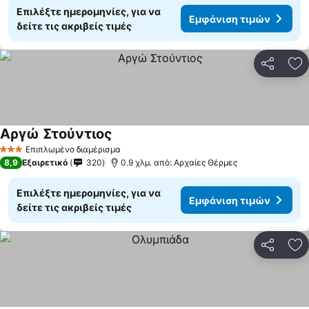
Επιλέξτε ημερομηνίες, για να
Εμφάνιση τιμών
δείτε τις ακριβείς τιμές
Κοινοποί
Πρ
Αργώ Στούντιος
Επιπλωμένο διαμέρισμα
3 Αστέρια
8,9
Εξαιρετικό
320
0.9 χλμ. από: Αρχαίες Θέρμες
Επιλέξτε ημερομηνίες, για να
Εμφάνιση τιμών
δείτε τις ακριβείς τιμές
Κοινοποί
Πρ