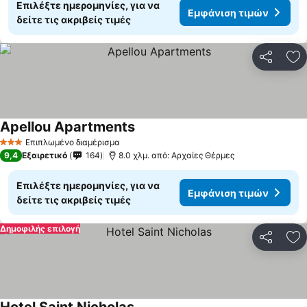
Επιλέξτε ημερομηνίες, για να
Εμφάνιση τιμών
δείτε τις ακριβείς τιμές
Κοινοποί
Πρ
Apellou Apartments
Επιπλωμένο διαμέρισμα
3 Αστέρια
9,4
Εξαιρετικό
164
8.0 χλμ. από: Αρχαίες Θέρμες
Επιλέξτε ημερομηνίες, για να
Εμφάνιση τιμών
δείτε τις ακριβείς τιμές
Δημοφιλής επιλογή
Κοινοποί
Πρ