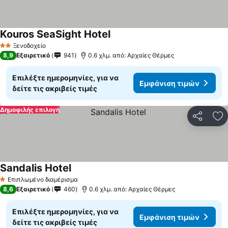
Kouros SeaSight Hotel
Ξενοδοχείο
2 Αστέρια
8,9
Εξαιρετικό
941
0.6 χλμ. από: Αρχαίες Θέρμες
Επιλέξτε ημερομηνίες, για να
Εμφάνιση τιμών
δείτε τις ακριβείς τιμές
Δημοφιλής επιλογή
Κοινοποί
Πρ
Sandalis Hotel
Επιπλωμένο διαμέρισμα
1 Αστέρια
8,6
Εξαιρετικό
460
0.6 χλμ. από: Αρχαίες Θέρμες
Επιλέξτε ημερομηνίες, για να
Εμφάνιση τιμών
δείτε τις ακριβείς τιμές