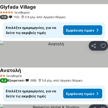
Glyfada Village
Ξενοδοχείο
5 Αστέρια
7,0
110
0.9 χλμ. από: Αρχαίες Θέρμες
Επιλέξτε ημερομηνίες, για να
Εμφάνιση τιμών
δείτε τις ακριβείς τιμές
Κοινοποί
Πρ
Ανατολή
Ξενοδοχείο
2 Αστέρια
8,6
Εξαιρετικό
388
5.6 χλμ. από: Αρχαίες Θέρμες
Επιλέξτε ημερομηνίες, για να
Εμφάνιση τιμών
δείτε τις ακριβείς τιμές