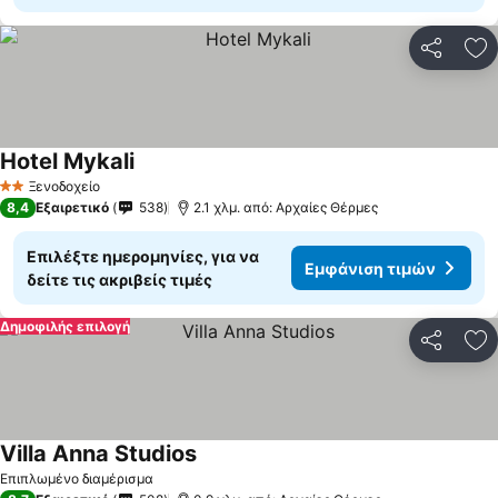
Κοινοποί
Πρ
Hotel Mykali
Ξενοδοχείο
2 Αστέρια
8,4
Εξαιρετικό
538
2.1 χλμ. από: Αρχαίες Θέρμες
Επιλέξτε ημερομηνίες, για να
Εμφάνιση τιμών
δείτε τις ακριβείς τιμές
Δημοφιλής επιλογή
Κοινοποί
Πρ
Villa Anna Studios
Επιπλωμένο διαμέρισμα