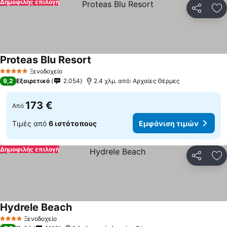
Δημοφιλής επιλογή
Κοινοποί
Πρ
Proteas Blu Resort
Ξενοδοχείο
5 Αστέρια
9,2
Εξαιρετικό
2.054
2.4 χλμ. από: Αρχαίες Θέρμες
173 €
Από
Τιμές από
6 ιστότοπους
Εμφάνιση τιμών
Δημοφιλής επιλογή
Κοινοποί
Πρ
Hydrele Beach
Ξενοδοχείο
4 Αστέρια