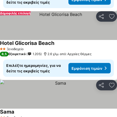
δείτε τις ακριβείς τιμές
Δημοφιλής επιλογή
Κοινοποί
Πρ
Hotel Glicorisa Beach
Ξενοδοχείο
2 Αστέρια
8,5
Εξαιρετικό
1.205
2.6 χλμ. από: Αρχαίες Θέρμες
Επιλέξτε ημερομηνίες, για να
Εμφάνιση τιμών
δείτε τις ακριβείς τιμές
Κοινοποί
Πρ
Sama