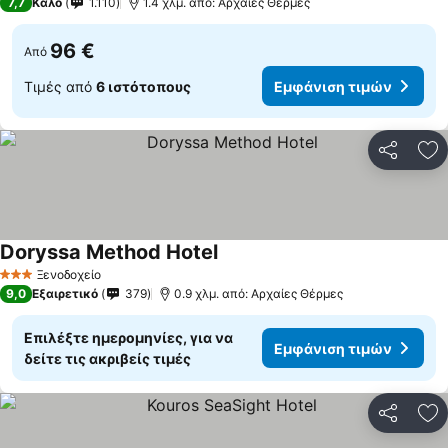
7,7
Καλό
1.110
1.4 χλμ. από: Αρχαίες Θέρμες
96 €
Από
Τιμές από
6 ιστότοπους
Εμφάνιση τιμών
Κοινοποί
Πρ
Doryssa Method Hotel
Ξενοδοχείο
3 Αστέρια
9,0
Εξαιρετικό
379
0.9 χλμ. από: Αρχαίες Θέρμες
Επιλέξτε ημερομηνίες, για να
Εμφάνιση τιμών
δείτε τις ακριβείς τιμές
Κοινοποί
Πρ