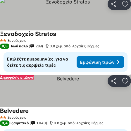
Κοινοποί
Πρ
Ξενοδοχείο Stratos
Ξενοδοχείο
2 Αστέρια
8,3
Πολύ καλό
289
0.8 χλμ. από: Αρχαίες Θέρμες
Επιλέξτε ημερομηνίες, για να
Εμφάνιση τιμών
δείτε τις ακριβείς τιμές
Δημοφιλής επιλογή
Κοινοποί
Πρ
Belvedere
Ξενοδοχείο
2 Αστέρια
9,4
Εξαιρετικό
1.040
0.8 χλμ. από: Αρχαίες Θέρμες