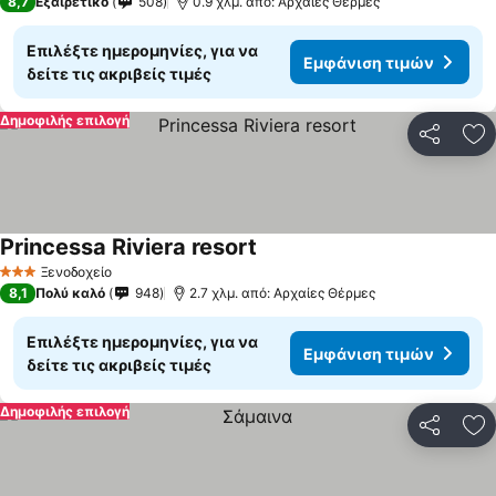
8,7
Εξαιρετικό
508
0.9 χλμ. από: Αρχαίες Θέρμες
Επιλέξτε ημερομηνίες, για να
Εμφάνιση τιμών
δείτε τις ακριβείς τιμές
Δημοφιλής επιλογή
Κοινοποί
Πρ
Princessa Riviera resort
Ξενοδοχείο
3 Αστέρια
8,1
Πολύ καλό
948
2.7 χλμ. από: Αρχαίες Θέρμες
Επιλέξτε ημερομηνίες, για να
Εμφάνιση τιμών
δείτε τις ακριβείς τιμές
Δημοφιλής επιλογή
Κοινοποί
Πρ