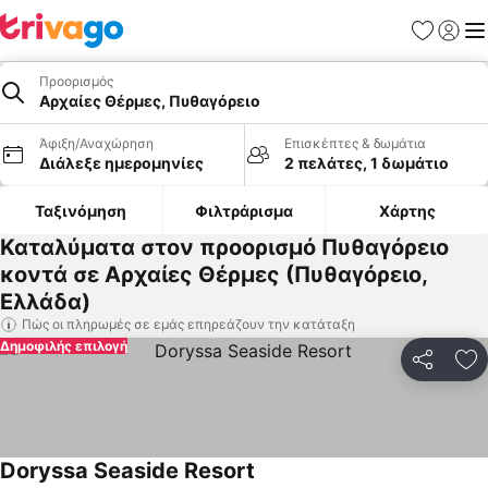
Αγαπημέν
Σύνδε
Με
Προορισμός
Αρχαίες Θέρμες, Πυθαγόρειο
Άφιξη/Αναχώρηση
Επισκέπτες & δωμάτια
Διάλεξε ημερομηνίες
2 πελάτες, 1 δωμάτιο
Ταξινόμηση
Φιλτράρισμα
Χάρτης
Καταλύματα στον προορισμό Πυθαγόρειο
κοντά σε Αρχαίες Θέρμες (Πυθαγόρειο,
Ελλάδα)
Πώς οι πληρωμές σε εμάς επηρεάζουν την κατάταξη
Δημοφιλής επιλογή
Κοινοποί
Πρ
Doryssa Seaside Resort