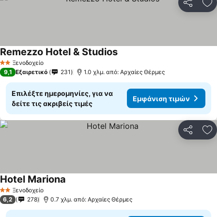
Κοινοποί
Πρ
Remezzo Hotel & Studios
Ξενοδοχείο
2 Αστέρια
9,1
Εξαιρετικό
231
1.0 χλμ. από: Αρχαίες Θέρμες
Επιλέξτε ημερομηνίες, για να
Εμφάνιση τιμών
δείτε τις ακριβείς τιμές
Κοινοποί
Πρ
Hotel Mariona
Ξενοδοχείο
2 Αστέρια
6,2
278
0.7 χλμ. από: Αρχαίες Θέρμες