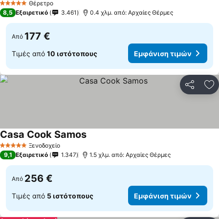
Θέρετρο
5 Αστέρια
8,5
Εξαιρετικό
3.461
0.4 χλμ. από: Αρχαίες Θέρμες
177 €
Από
Τιμές από
10 ιστότοπους
Εμφάνιση τιμών
Κοινοποί
Πρ
Casa Cook Samos
Ξενοδοχείο
5 Αστέρια
9,1
Εξαιρετικό
1.347
1.5 χλμ. από: Αρχαίες Θέρμες
256 €
Από
Τιμές από
5 ιστότοπους
Εμφάνιση τιμών