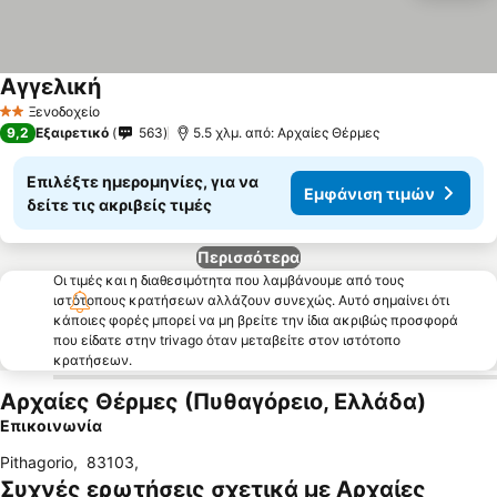
Αγγελική
Ξενοδοχείο
2 Αστέρια
9,2
Εξαιρετικό
563
5.5 χλμ. από: Αρχαίες Θέρμες
Επιλέξτε ημερομηνίες, για να
Εμφάνιση τιμών
δείτε τις ακριβείς τιμές
Περισσότερα
Οι τιμές και η διαθεσιμότητα που λαμβάνουμε από τους
ιστότοπους κρατήσεων αλλάζουν συνεχώς. Αυτό σημαίνει ότι
κάποιες φορές μπορεί να μη βρείτε την ίδια ακριβώς προσφορά
που είδατε στην trivago όταν μεταβείτε στον ιστότοπο
κρατήσεων.
Αρχαίες Θέρμες (Πυθαγόρειο, Ελλάδα)
Επικοινωνία
Pithagorio
,
83103
,
Συχνές ερωτήσεις σχετικά με Αρχαίες