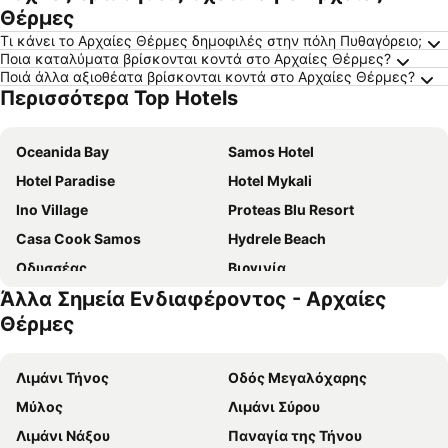
Θέρμες
Τι κάνει το Αρχαίες Θέρμες δημοφιλές στην πόλη Πυθαγόρειο;
Ποια καταλύματα βρίσκονται κοντά στο Αρχαίες Θέρμες?
Ποιά άλλα αξιοθέατα βρίσκονται κοντά στο Αρχαίες Θέρμες?
Περισσότερα Top Hotels
Oceanida Bay
Samos Hotel
Hotel Paradise
Hotel Mykali
Ino Village
Proteas Blu Resort
Casa Cook Samos
Hydrele Beach
Οδυσσέας
Βιργινία
Άλλα Σημεία Ενδιαφέροντος - Αρχαίες
Αγνάντι
Scorpios Hotel & Suites
Θέρμες
Aeolis Hotel
Arion Hotel
Hotel Glicorisa Beach
Helen Pension
Λιμάνι Τήνος
Οδός Μεγαλόχαρης
Princessa Riviera resort
Samos Bay Hotel by Gagou Beach
Μύλος
Λιμάνι Σύρου
Adamantia
Sunrise Beach
Λιμάνι Νάξου
Παναγία της Τήνου
Hotel Athena
Hotel Apartment Agios Konstantinos