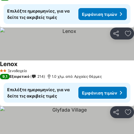
Επιλέξτε ημερομηνίες, για να
Εμφάνιση τιμών
δείτε τις ακριβείς τιμές
Κοινοποί
Πρ
Lenox
Ξενοδοχείο
2 Αστέρια
9,1
Εξαιρετικό
214
1.0 χλμ. από: Αρχαίες Θέρμες
Επιλέξτε ημερομηνίες, για να
Εμφάνιση τιμών
δείτε τις ακριβείς τιμές
Κοινοποί
Πρ