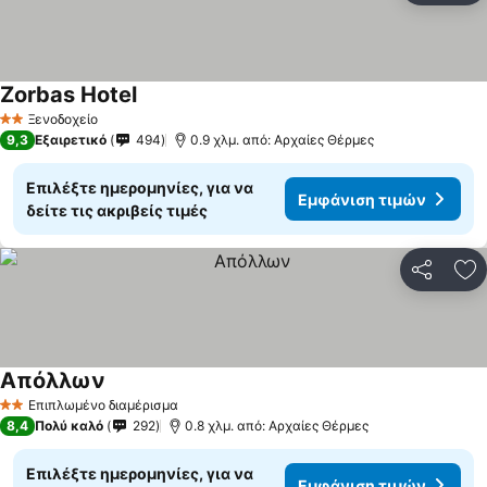
Zorbas Hotel
Ξενοδοχείο
2 Αστέρια
9,3
Εξαιρετικό
494
0.9 χλμ. από: Αρχαίες Θέρμες
Επιλέξτε ημερομηνίες, για να
Εμφάνιση τιμών
δείτε τις ακριβείς τιμές
Κοινοποί
Πρ
Απόλλων
Επιπλωμένο διαμέρισμα
2 Αστέρια
8,4
Πολύ καλό
292
0.8 χλμ. από: Αρχαίες Θέρμες
Επιλέξτε ημερομηνίες, για να
Εμφάνιση τιμών