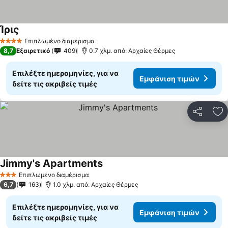
Ίρις
Επιπλωμένο διαμέρισμα
4 Αστέρια
8,7
Εξαιρετικό
409
0.7 χλμ. από: Αρχαίες Θέρμες
Επιλέξτε ημερομηνίες, για να
Εμφάνιση τιμών
δείτε τις ακριβείς τιμές
Κοινοποί
Πρ
Jimmy's Apartments
Επιπλωμένο διαμέρισμα
3 Αστέρια
6,7
163
1.0 χλμ. από: Αρχαίες Θέρμες
Επιλέξτε ημερομηνίες, για να
Εμφάνιση τιμών
δείτε τις ακριβείς τιμές