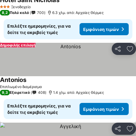
Hotel Saint Nicholas
Ξενοδοχείο
3 Αστέρια
8,2
Πολύ καλό
700
6.3 χλμ. από: Αρχαίες Θέρμες
Επιλέξτε ημερομηνίες, για να
Εμφάνιση τιμών
δείτε τις ακριβείς τιμές
Δημοφιλής επιλογή
Κοινοποί
Πρ
Antonios
Επιπλωμένο διαμέρισμα
9,3
Εξαιρετικό
408
1.4 χλμ. από: Αρχαίες Θέρμες
Επιλέξτε ημερομηνίες, για να
Εμφάνιση τιμών
δείτε τις ακριβείς τιμές
Κοινοποί
Πρ