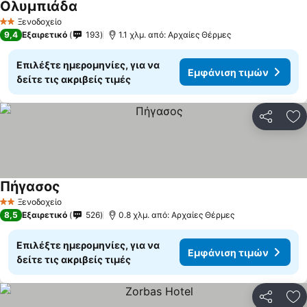
Ολυμπιάδα
Ξενοδοχείο
2 Αστέρια
9,4
Εξαιρετικό
193
1.1 χλμ. από: Αρχαίες Θέρμες
Επιλέξτε ημερομηνίες, για να
Εμφάνιση τιμών
δείτε τις ακριβείς τιμές
Κοινοποί
Πρ
Πήγασος
Ξενοδοχείο
2 Αστέρια
8,5
Εξαιρετικό
526
0.8 χλμ. από: Αρχαίες Θέρμες
Επιλέξτε ημερομηνίες, για να
Εμφάνιση τιμών
δείτε τις ακριβείς τιμές
Κοινοποί
Πρ