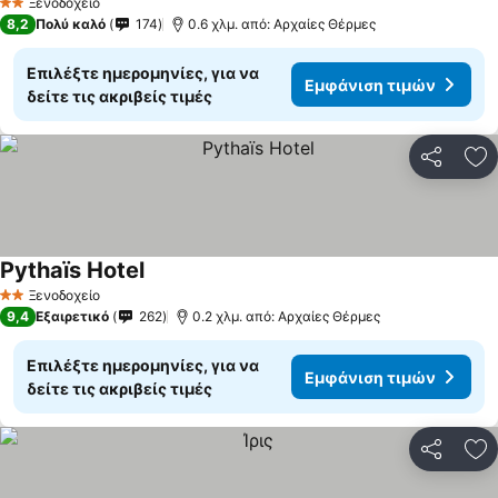
Ξενοδοχείο
2 Αστέρια
8,2
Πολύ καλό
174
0.6 χλμ. από: Αρχαίες Θέρμες
Επιλέξτε ημερομηνίες, για να
Εμφάνιση τιμών
δείτε τις ακριβείς τιμές
Κοινοποί
Πρ
Pythaïs Hotel
Ξενοδοχείο
2 Αστέρια
9,4
Εξαιρετικό
262
0.2 χλμ. από: Αρχαίες Θέρμες
Επιλέξτε ημερομηνίες, για να
Εμφάνιση τιμών
δείτε τις ακριβείς τιμές
Κοινοποί
Πρ