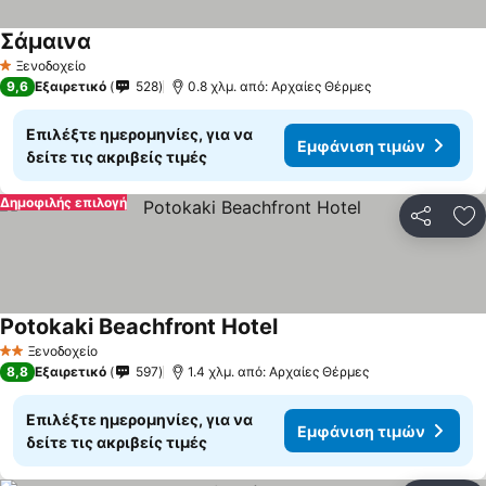
Σάμαινα
Ξενοδοχείο
1 Αστέρια
9,6
Εξαιρετικό
528
0.8 χλμ. από: Αρχαίες Θέρμες
Επιλέξτε ημερομηνίες, για να
Εμφάνιση τιμών
δείτε τις ακριβείς τιμές
Δημοφιλής επιλογή
Κοινοποί
Πρ
Potokaki Beachfront Hotel
Ξενοδοχείο
2 Αστέρια
8,8
Εξαιρετικό
597
1.4 χλμ. από: Αρχαίες Θέρμες
Επιλέξτε ημερομηνίες, για να
Εμφάνιση τιμών
δείτε τις ακριβείς τιμές