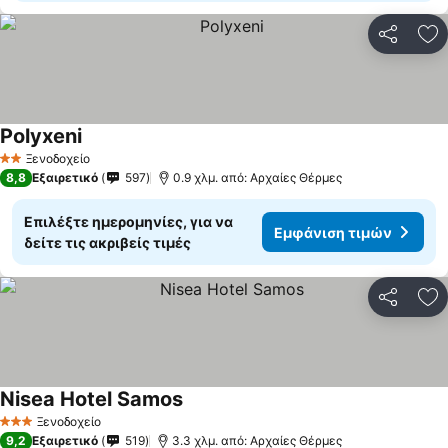
Κοινοποί
Πρ
Polyxeni
Ξενοδοχείο
2 Αστέρια
8,8
Εξαιρετικό
597
0.9 χλμ. από: Αρχαίες Θέρμες
Επιλέξτε ημερομηνίες, για να
Εμφάνιση τιμών
δείτε τις ακριβείς τιμές
Κοινοποί
Πρ
Nisea Hotel Samos
Ξενοδοχείο
3 Αστέρια
9,2
Εξαιρετικό
519
3.3 χλμ. από: Αρχαίες Θέρμες