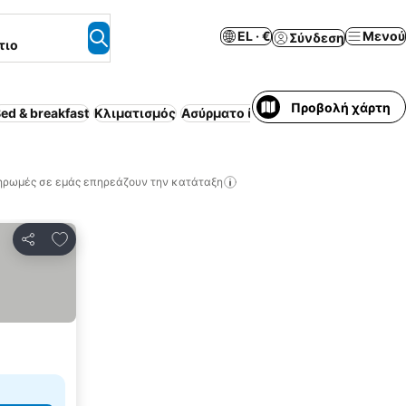
EL · €
Μενού
Σύνδεση
τιο
Προβολή χάρτη
ed & breakfast
Κλιματισμός
Ασύρματο ίντερνετ
ηρωμές σε εμάς επηρεάζουν την κατάταξη
Προσθήκη στα αγαπημένα
Κοινοποίηση