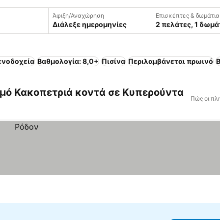
Άφιξη/Αναχώρηση
Επισκέπτες & δωμάτια
Διάλεξε ημερομηνίες
2 πελάτες, 1 δωμά
ενοδοχεία
Βαθμολογία: 8,0+
Πισίνα
Περιλαμβάνεται πρωινό
B
μό Κακοπετριά κοντά σε Κυπερούντα
Πώς οι πλ