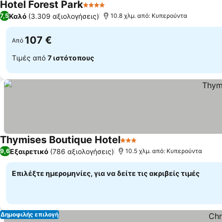
Hotel Forest Park
4 Αστέρια
Καλό
(3.309 αξιολογήσεις)
7,5
10.8 χλμ. από: Κυπερούντα
107 €
Από
Τιμές από
7 ιστότοπους
Thymises Boutique Hotel
3 Αστέρια
Εξαιρετικό
(786 αξιολογήσεις)
9,6
10.5 χλμ. από: Κυπερούντα
Επιλέξτε ημερομηνίες, για να δείτε τις ακριβείς τιμές
Δημοφιλής επιλογή