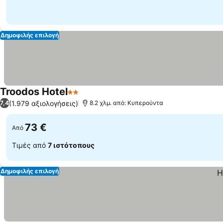
Δημοφιλής επιλογή
Troodos Hotel
2 Αστέρια
(1.979 αξιολογήσεις)
7,4
8.2 χλμ. από: Κυπερούντα
73 €
Από
Τιμές από
7 ιστότοπους
Δημοφιλής επιλογή