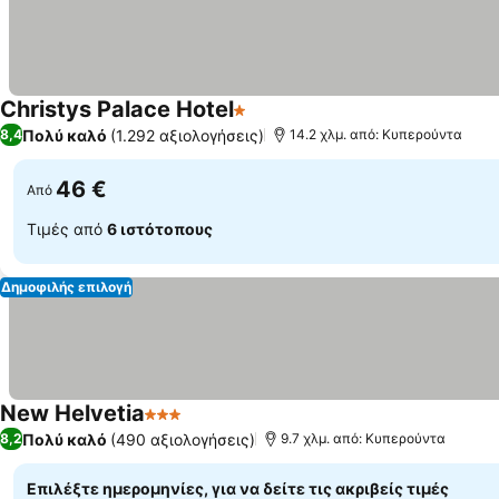
Christys Palace Hotel
1 Αστέρια
Πολύ καλό
(1.292 αξιολογήσεις)
8,4
14.2 χλμ. από: Κυπερούντα
46 €
Από
Τιμές από
6 ιστότοπους
Δημοφιλής επιλογή
New Helvetia
3 Αστέρια
Πολύ καλό
(490 αξιολογήσεις)
8,2
9.7 χλμ. από: Κυπερούντα
Επιλέξτε ημερομηνίες, για να δείτε τις ακριβείς τιμές