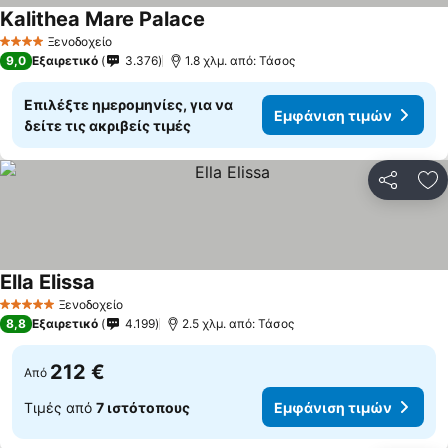
Kalithea Mare Palace
Ξενοδοχείο
4 Αστέρια
9,0
Εξαιρετικό
3.376
1.8 χλμ. από: Τάσος
Επιλέξτε ημερομηνίες, για να
Εμφάνιση τιμών
δείτε τις ακριβείς τιμές
Κοινοποί
Πρ
Ella Elissa
Ξενοδοχείο
5 Αστέρια
8,8
Εξαιρετικό
4.199
2.5 χλμ. από: Τάσος
212 €
Από
Τιμές από
7 ιστότοπους
Εμφάνιση τιμών