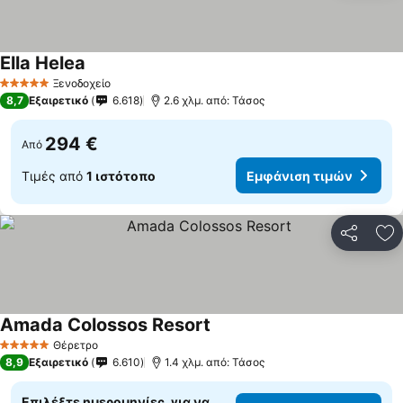
Ella Helea
Ξενοδοχείο
5 Αστέρια
8,7
Εξαιρετικό
6.618
2.6 χλμ. από: Τάσος
294 €
Από
Τιμές από
1 ιστότοπο
Εμφάνιση τιμών
Κοινοποί
Πρ
Amada Colossos Resort
Θέρετρο
5 Αστέρια
8,9
Εξαιρετικό
6.610
1.4 χλμ. από: Τάσος
Επιλέξτε ημερομηνίες, για να