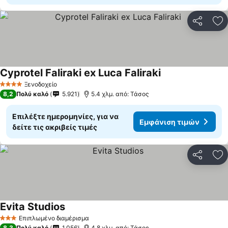
Κοινοποί
Πρ
Cyprotel Faliraki ex Luca Faliraki
Ξενοδοχείο
4 Αστέρια
8,2
Πολύ καλό
5.921
5.4 χλμ. από: Τάσος
Επιλέξτε ημερομηνίες, για να
Εμφάνιση τιμών
δείτε τις ακριβείς τιμές
Κοινοποί
Πρ
Evita Studios
Επιπλωμένο διαμέρισμα
3 Αστέρια
8,3
Πολύ καλό
1.056
4.8 χλμ. από: Τάσος