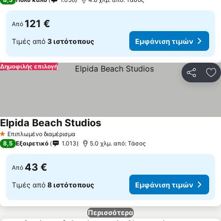
121 €
Από
Τιμές από
3 ιστότοπους
Εμφάνιση τιμών
Δημοφιλής επιλογή
Κοινοποί
Πρ
Elpida Beach Studios
Επιπλωμένο διαμέρισμα
1 Αστέρια
8,5
Εξαιρετικό
1.013
5.0 χλμ. από: Τάσος
43 €
Από
Τιμές από
8 ιστότοπους
Εμφάνιση τιμών
Περισσότερα