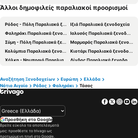
Άλλοι δημοφιλείς παραλιακοί προορισμοί
The Ixian Grand & All Suites - Adults Only Hotel
Mediterranean
Atlantis City
STAY Hotel Rhodes
Ρόδος - Πόλη Παραλιακά ξενοδοχεία
Ιξιά Παραλιακά ξενοδοχεία
Best Western Plus Hotel Plaza
G92 City Hotel
Φαληράκι Παραλιακά ξενοδοχεία
Ιαλυσός Παραλιακά ξενοδοχεία
Sunny Days Hotel
Marine Congo Hotel
Σύμη - Πόλη Παραλιακά ξενοδοχεία
Μαρμαράς Παραλιακά ξενοδοχεία
Semiramis City Hotel
Butterfly Hotel
Κολύμπια Παραλιακά ξενοδοχεία
Κιοτάρι Παραλιακά ξενοδοχεία
Rhodos Horizon City
Alkyonides Hotel
Χάλκη - Νημποριό Παραλιακά ξενοδοχεία
Λίνδος Παραλιακά ξενοδοχεία
Mitsis La Vita
Esperia City Hotel
Πεύκοι Παραλιακά ξενοδοχεία
Καλλιθέα Παραλιακά ξενοδοχεία
Aμαρυλλίς
Georgia Plus - All Inclusive
Ψαλίδι Παραλιακά ξενοδοχεία
Κοσκινού Παραλιακά ξενοδοχεία
Manousos City Hotel
Argo Hotel
Αναζήτηση Ξενοδοχείων
Ευρώπη
Ελλάδα
Νότιο Αιγαίο
Ρόδος
Φαληράκι
Τάσος
Λιβάδια Παραλιακά ξενοδοχεία
Αφάντου Παραλιακά ξενοδοχεία
Medieval Rose Guest House
Island City Boutique Hotel
Άγιος Φωκάς Παραλιακά ξενοδοχεία
Λάρδος Παραλιακά ξενοδοχεία
New York Hotel
Hotel Galaxias
Facebook
Twitter
Insta
Yo
Κρεμαστή Παραλιακά ξενοδοχεία
Γεννάδι Παραλιακά ξενοδοχεία
Arte Hotel
Elysium Resort & Spa
Αρχάγγελος Παραλιακά ξενοδοχεία
Φετιγιέ Παραλιακά ξενοδοχεία
Europa
Hotel Africa
Προσθήκη στο Google
Θεολόγος - Θόλος Παραλιακά ξενοδοχεία
Παραδείσι Παραλιακά ξενοδοχεία
The 12th City Hotel
Ella Elissa
Βρείτε εύκολα τα αποτελέσματά
μας: προσθέστε το trivago ως
Βλυχά Παραλιακά ξενοδοχεία
Μεγάλο Χωριό Παραλιακά ξενοδοχεία
Rhodes Bay Hotel & SPA
Golden Odyssey
προτιμώμενη πηγή στο Google.