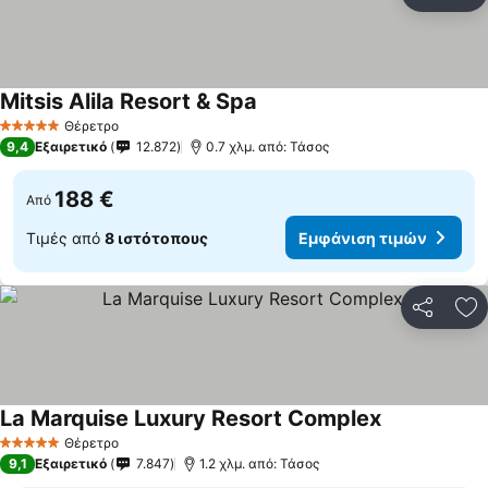
Κοινοποί
Πρ
Mitsis Alila Resort & Spa
Θέρετρο
5 Αστέρια
9,4
Εξαιρετικό
12.872
0.7 χλμ. από: Τάσος
188 €
Από
Τιμές από
8 ιστότοπους
Εμφάνιση τιμών
Κοινοποί
Πρ
La Marquise Luxury Resort Complex
Θέρετρο
5 Αστέρια
9,1
Εξαιρετικό
7.847
1.2 χλμ. από: Τάσος