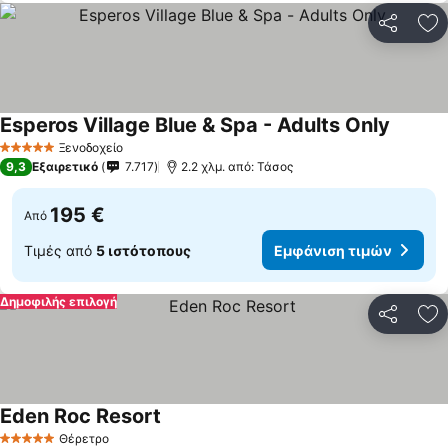
Κοινοποί
Πρ
Esperos Village Blue & Spa - Adults Only
Ξενοδοχείο
5 Αστέρια
9,3
Εξαιρετικό
7.717
2.2 χλμ. από: Τάσος
195 €
Από
Τιμές από
5 ιστότοπους
Εμφάνιση τιμών
Δημοφιλής επιλογή
Κοινοποί
Πρ
Eden Roc Resort
Θέρετρο
5 Αστέρια