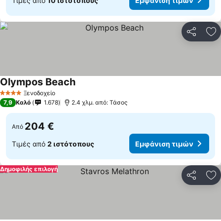
Τιμές από
10 ιστότοπους
Εμφάνιση τιμών
Κοινοποί
Πρ
Olympos Beach
Ξενοδοχείο
4 Αστέρια
7,9
Καλό
1.678
2.4 χλμ. από: Τάσος
204 €
Από
Τιμές από
2 ιστότοπους
Εμφάνιση τιμών
Δημοφιλής επιλογή
Κοινοποί
Πρ