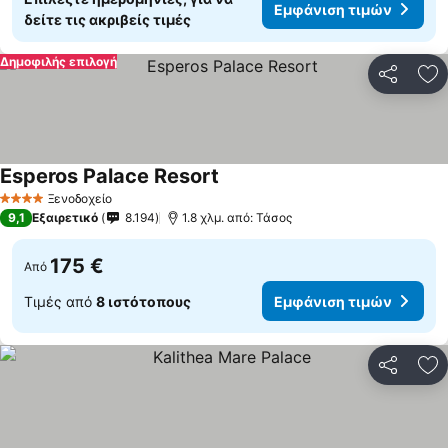
Εμφάνιση τιμών
δείτε τις ακριβείς τιμές
Δημοφιλής επιλογή
Κοινοποί
Πρ
Esperos Palace Resort
Ξενοδοχείο
4 Αστέρια
9,1
Εξαιρετικό
8.194
1.8 χλμ. από: Τάσος
175 €
Από
Τιμές από
8 ιστότοπους
Εμφάνιση τιμών
Κοινοποί
Πρ