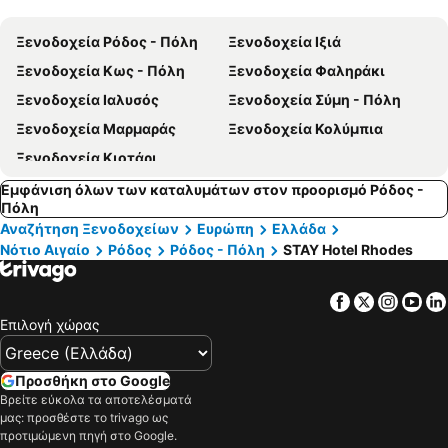
α
Ξενοδοχεία Ρόδος - Πόλη
Ξενοδοχεία Ιξιά
Ξενοδοχεία Κως - Πόλη
Ξενοδοχεία Φαληράκι
Ξενοδοχεία Ιαλυσός
Ξενοδοχεία Σύμη - Πόλη
Ξενοδοχεία Μαρμαράς
Ξενοδοχεία Κολύμπια
Ξενοδοχεία Κιοτάρι
Εμφάνιση όλων των καταλυμάτων στον προορισμό Ρόδος -
Πόλη
Αναζήτηση Ξενοδοχείων
Ευρώπη
Ελλάδα
Νότιο Αιγαίο
Ρόδος
Ρόδος - Πόλη
STAY Hotel Rhodes
Facebook
Twitter
Insta
Yo
Επιλογή χώρας
Προσθήκη στο Google
Βρείτε εύκολα τα αποτελέσματά
μας: προσθέστε το trivago ως
προτιμώμενη πηγή στο Google.