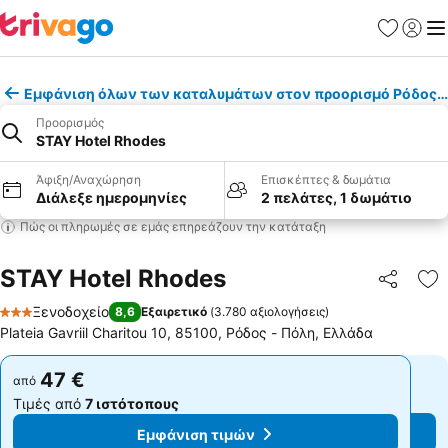
Αγαπημέν
Σύνδε
Με
Εμφάνιση όλων των καταλυμάτων στον προορισμό Ρόδος -
Προορισμός
STAY Hotel Rhodes
Άφιξη/Αναχώρηση
Επισκέπτες & δωμάτια
Διάλεξε ημερομηνίες
2 πελάτες, 1 δωμάτιο
Πώς οι πληρωμές σε εμάς επηρεάζουν την κατάταξη
STAY Hotel Rhodes
Κοινοποί
Πρ
Ξενοδοχείο
8,6
Εξαιρετικό
(
3.780 αξιολογήσεις
)
3 Αστέρια
Plateia Gavriil Charitou 10, 85100, Ρόδος - Πόλη, Ελλάδα
47 €
47 €
από
από
Τιμές από
7 ιστότοπους
Τιμές από
7 ιστότοπους
Εμφάνιση τιμών
Εμφάνιση τιμών