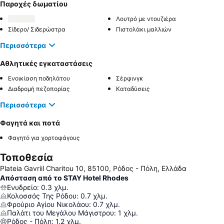
Παροχές δωματίου
Λουτρό με ντουζιέρα
Σίδερο/ Σιδερώστρα
Πιστολάκι μαλλιών
Περισσότερα
Αθλητικές εγκαταστάσεις
Ενοικίαση ποδηλάτου
Σέρφινγκ
Διαδρομή πεζοπορίας
Καταδύσεις
Περισσότερα
Φαγητά και ποτά
Φαγητό για χορτοφάγους
Τοποθεσία
Plateia Gavriil Charitou 10, 85100, Ρόδος - Πόλη, Ελλάδα
Απόσταση από το STAY Hotel Rhodes
Ενυδρείο
:
0.3
χλμ.
Κολοσσός Της Ρόδου
:
0.7
χλμ.
Φρούριο Αγίου Νικολάου
:
0.7
χλμ.
Παλάτι του Μεγάλου Μάγιστρου
:
1
χλμ.
Ρόδος - Πόλη
:
1.2
χλμ.