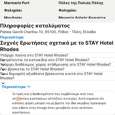
Marmaris Port
Πύλες της Παλιάς Πόλης
Φαληράκι
Φαληράκι
Μανδράκι
Μουσείο Λαϊκής Κοσμητικής Τέχνης
Πληροφορίες καταλύματος
Ιξιά
Αφάντου
Plateia Gavriil Charitou 10, 85100, Ρόδος - Πόλη, Ελλάδα
Κολύμπια
Στεγνά
Περισσότερα
Πηγές Καλλιθέας
'Ελλη
Συχνές Ερωτήσεις σχετικά με το STAY Hotel
Ζέφυρος
Ιαλυσός
Rhodes
Αγία Μαρίνα
Νανού
Υπάρχει πισίνα στο STAY Hotel Rhodes?
Επιτρέπονται τα κατοικίδια στο STAY Hotel Rhodes?
Ξενώνας Αγίας Αικατερίνης
Βλυχά
Υπάρχει διαθέσιμος χώρος στάθμευσης στο STAY Hotel Rhodes?
Πού βρίσκεται το STAY Hotel Rhodes?
Λάρδος
Ρόδον
Ποια δημοφιλή αξιοθέατα βρίσκονται κοντά στο STAY Hotel
Marmaris Beach
Acropolis of Lindos
Rhodes?
Μαραθούντα
Άγιος Αιμιλιανός
Περισσότερα
Τάσος
Ορφανίδου
Οι τιμές και η διαθεσιμότητα που λαμβάνουμε από τους
ιστότοπους κρατήσεων αλλάζουν συνεχώς. Αυτό σημαίνει ότι
Ψαροπούλα
Ενυδρείο της Ρόδου
κάποιες φορές μπορεί να μη βρείτε την ίδια ακριβώς προσφορά
Παραλία της Τσαμπίκας
Κάλαθος
που είδατε στην trivago όταν μεταβείτε στον ιστότοπο
κρατήσεων.
Νημπορειός
Μανδράκι