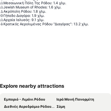
Μεσαιωνική Πόλη Της Ρόδου
:
1.4
χλμ.
Jewish Museum of Rhodes
:
1.6
χλμ.
Ακρόπολη Ρόδου
:
1.8
χλμ.
Γήπεδο Διαγόρα
:
1.9
χλμ.
Αρχαία Ιαλυσός
:
9.1
χλμ.
Κρατικός Αερολιμένας Ρόδου "Διαγόρας"
:
13.2
χλμ.
Explore nearby attractions
Ανάπτυξη χάρτη
Εμποριό - Λιμάνι Ρόδου
Ιερά Μονή Πανορμίτη
Διεθνές Αεροδρόμιο Ρόδου Διαγόρας
Σύμη