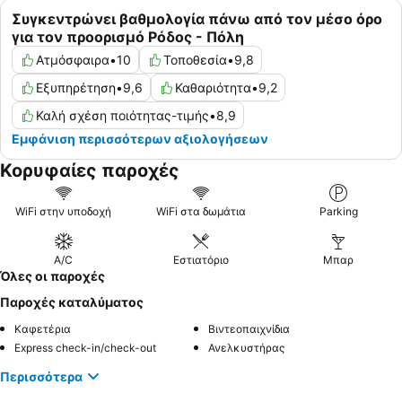
Συγκεντρώνει βαθμολογία πάνω από τον μέσο όρο
για τον προορισμό Ρόδος - Πόλη
Ατμόσφαιρα
•
10
Τοποθεσία
•
9,8
Εξυπηρέτηση
•
9,6
Καθαριότητα
•
9,2
Καλή σχέση ποιότητας-τιμής
•
8,9
Εμφάνιση περισσότερων αξιολογήσεων
Κορυφαίες παροχές
WiFi στην υποδοχή
WiFi στα δωμάτια
Parking
A/C
Εστιατόριο
Μπαρ
Όλες οι παροχές
Παροχές καταλύματος
Καφετέρια
Βιντεοπαιχνίδια
Express check-in/check-out
Ανελκυστήρας
Περισσότερα