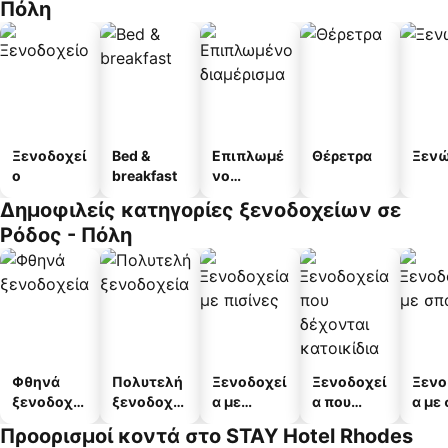
Πόλη
Ξενοδοχεί
Bed &
Επιπλωμέ
Θέρετρα
Ξεν
ο
breakfast
νο
διαμέρισμ
Δημοφιλείς κατηγορίες ξενοδοχείων σε
α
Ρόδος - Πόλη
Φθηνά
Πολυτελή
Ξενοδοχεί
Ξενοδοχεί
Ξενο
ξενοδοχεί
ξενοδοχεί
α με
α που
α με
α
α
πισίνες
δέχονται
Προορισμοί κοντά στο STAY Hotel Rhodes
κατοικίδι