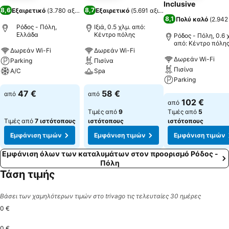
Inclusive
8,6
8,7
Εξαιρετικό
(
3.780 αξιολογήσεις
Εξαιρετικό
)
(
5.691 αξιολογήσεις
)
8,1
Πολύ καλό
(
2.942
Ρόδος - Πόλη,
Ιξιά, 0.5 χλμ. από:
Ελλάδα
Κέντρο πόλης
Ρόδος - Πόλη, 0.6 
από: Κέντρο πόλη
Δωρεάν Wi-Fi
Δωρεάν Wi-Fi
Δωρεάν Wi-Fi
Parking
Πισίνα
Πισίνα
A/C
Spa
Parking
Εμφάνιση τιμών
Εμφάνιση τιμών
47 €
58 €
από
από
Εμφάνιση τιμών
102 €
από
Τιμές από
9
Τιμές από
5
Τιμές από
7 ιστότοπους
ιστότοπους
ιστότοπους
Εμφάνιση τιμών
Εμφάνιση τιμών
Εμφάνιση τιμών
Εμφάνιση όλων των καταλυμάτων στον προορισμό Ρόδος -
Πόλη
Τάση τιμής
Βάσει των χαμηλότερων τιμών στο trivago τις τελευταίες 30 ημέρες
0 €
0 €