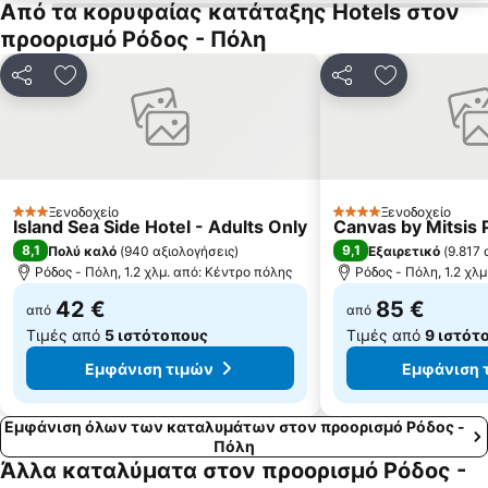
Από τα κορυφαίας κατάταξης Hotels στον
Μedieval city of Rhodes
Δημοτικό Στάδιο Διαγόρας
προορισμό Ρόδος - Πόλη
Water Park Φαληράκι
Παραλία Άντονυ Κουίν
Κοινοποίηση
Προσθήκη στα αγαπημένα
Κοινοποίηση
Προσθήκη σ
Κάστρο των Ιπποτών
Θέρμαι
Το Παλάτι του Μεγάλου Μαγίστρου
Παλλάς - 5 Cinemas Center
Θέατρο Μεσαιωνικής Τάφρου Μελίνα Μερκούρη
Το τρενάκι της Ρόδου
Δελφίνια
Φαληράκι Β
Ξενοδοχείο
Ξενοδοχείο
Γκολφ Αφάντου
Αγαθή
3 Αστέρια
4 Αστέρια
Island Sea Side Hotel - Adults Only
Canvas by Mitsis P
8,1
9,1
Πολύ καλό
(
940 αξιολογήσεις
)
Εξαιρετικό
(
9.817 
Ρόδος - Πόλη, 1.2 χλμ. από: Κέντρο πόλης
Ρόδος - Πόλη, 1.2 χλ
42 €
85 €
από
από
Τιμές από
5 ιστότοπους
Τιμές από
9 ιστότ
Εμφάνιση τιμών
Εμφάνιση 
Εμφάνιση όλων των καταλυμάτων στον προορισμό Ρόδος -
Πόλη
Άλλα καταλύματα στον προορισμό Ρόδος -