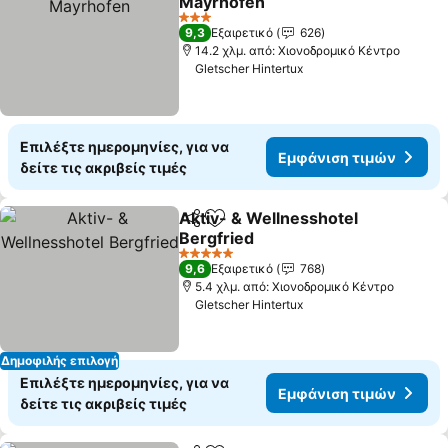
Mayrhofen
Εμφάνιση τιμών
3 Αστέρια
9,3
Εξαιρετικό
626
14.2 χλμ. από: Χιονοδρομικό Κέντρο
Gletscher Hintertux
Επιλέξτε ημερομηνίες, για να
Εμφάνιση τιμών
δείτε τις ακριβείς τιμές
Aktiv- & Wellnesshotel
Κοινοποίηση
Προσθήκη στα αγαπημένα
Bergfried
Εμφάνιση τιμών
5 Αστέρια
9,6
Εξαιρετικό
768
5.4 χλμ. από: Χιονοδρομικό Κέντρο
Gletscher Hintertux
Δημοφιλής επιλογή
Επιλέξτε ημερομηνίες, για να
Εμφάνιση τιμών
δείτε τις ακριβείς τιμές