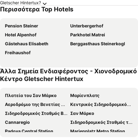
Gletscher Hintertux?
Περισσότερα Top Hotels
Pension Steiner
Unterbergerhof
Hotel Alpenhof
Parkhotel Matrei
Gästehaus Elisabeth
Berggasthaus Steinerkogl
Freihaushof
Άλλα Σημεία Ενδιαφέροντος - Χιονοδρομικό
Κέντρο Gletscher Hintertux
Πλατεία του Σαν Μάρκο
Μαρίενπλατς
Αεροδρόμιο της Βενετίας Μάρκο Πόλο
Κεντρικός Σιδηροδρομικός Σταθμός του Μονάχου
Σιδηροδρομικός Σταθμός Βενέτσια Μέστρε
Σαν Μάρκο
Cannaregio
Σιδηροδρομικός Σταθμός της Βενετίας Σάντα Λουτσία
Padova Central Station
Marienplatz Metro Station