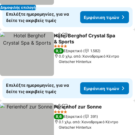
Δημοφιλής επιλογή
Επιλέξτε ημερομηνίες, για να
Εμφάνιση τιμών
δείτε τις ακριβείς τιμές
Hotel Berghof Crystal Spa
Κοινοποίηση
Προσθήκη στα αγαπημένα
& Sports
Εμφάνιση τιμών
4 Αστέρια
9,3
Εξαιρετικό
1.582
0.0 χλμ. από: Χιονοδρομικό Κέντρο
Gletscher Hintertux
Επιλέξτε ημερομηνίες, για να
Εμφάνιση τιμών
δείτε τις ακριβείς τιμές
Ferienhof zur Sonne
Κοινοποίηση
Προσθήκη στα αγαπημένα
Εμφάν
4 Αστέρια
8,6
Εξαιρετικό
391
0.1 χλμ. από: Χιονοδρομικό Κέντρο
Gletscher Hintertux