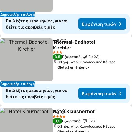
Δημοφιλής επιλογή
Επιλέξτε ημερομηνίες, για να
Εμφάνιση τιμών
δείτε τις ακριβείς τιμές
Thermal-Badhotel
Κοινοποίηση
Προσθήκη στα αγαπημένα
Kirchler
Εμφάνιση τιμών
3 Αστέρια
8,5
Εξαιρετικό
2.403
0.1 χλμ. από: Χιονοδρομικό Κέντρο
Gletscher Hintertux
Δημοφιλής επιλογή
Επιλέξτε ημερομηνίες, για να
Εμφάνιση τιμών
δείτε τις ακριβείς τιμές
Hotel Klausnerhof
Κοινοποίηση
Προσθήκη στα αγαπημένα
Εμφάνισ
4 Αστέρια
9,3
Εξαιρετικό
628
0.1 χλμ. από: Χιονοδρομικό Κέντρο
Gletscher Hintertux