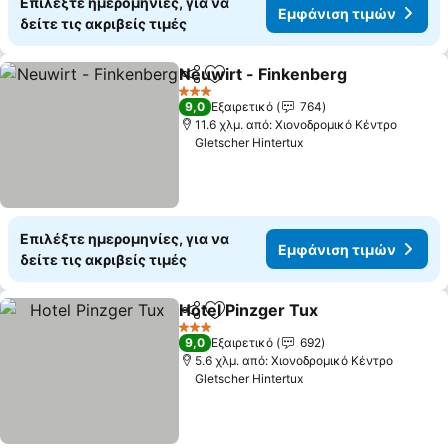
Επιλέξτε ημερομηνίες, για να
Εμφάνιση τιμών
δείτε τις ακριβείς τιμές
Neuwirt - Finkenberg
Κοινοποίηση
Προσθήκη στα αγαπημένα
Εμφά
3 Αστέρια
9,0
Εξαιρετικό
764
11.6 χλμ. από: Χιονοδρομικό Κέντρο
Gletscher Hintertux
Επιλέξτε ημερομηνίες, για να
Εμφάνιση τιμών
δείτε τις ακριβείς τιμές
Hotel Pinzger Tux
Κοινοποίηση
Προσθήκη στα αγαπημένα
Εμφάνισ
3 Αστέρια
9,0
Εξαιρετικό
692
5.6 χλμ. από: Χιονοδρομικό Κέντρο
Gletscher Hintertux