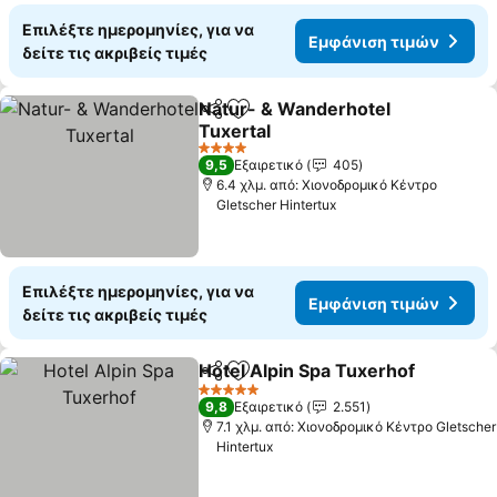
Επιλέξτε ημερομηνίες, για να
Εμφάνιση τιμών
δείτε τις ακριβείς τιμές
Natur- & Wanderhotel
Κοινοποίηση
Προσθήκη στα αγαπημένα
Tuxertal
Εμφάνιση τιμών
4 Αστέρια
9,5
Εξαιρετικό
405
6.4 χλμ. από: Χιονοδρομικό Κέντρο
Gletscher Hintertux
Επιλέξτε ημερομηνίες, για να
Εμφάνιση τιμών
δείτε τις ακριβείς τιμές
Hotel Alpin Spa Tuxerhof
Κοινοποίηση
Προσθήκη στα αγαπημένα
Ε
5 Αστέρια
9,8
Εξαιρετικό
2.551
7.1 χλμ. από: Χιονοδρομικό Κέντρο Gletscher
Hintertux