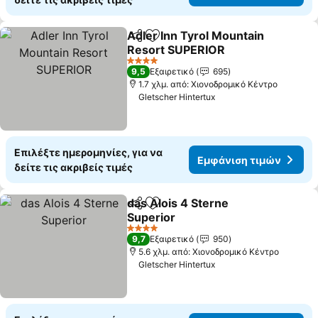
Adler Inn Tyrol Mountain
Κοινοποίηση
Προσθήκη στα αγαπημένα
Resort SUPERIOR
Εμφάνιση τιμών
4 Αστέρια
9,5
Εξαιρετικό
695
1.7 χλμ. από: Χιονοδρομικό Κέντρο
Gletscher Hintertux
Επιλέξτε ημερομηνίες, για να
Εμφάνιση τιμών
δείτε τις ακριβείς τιμές
das Alois 4 Sterne
Κοινοποίηση
Προσθήκη στα αγαπημένα
Superior
Εμφάνιση τιμών
4 Αστέρια
9,7
Εξαιρετικό
950
5.6 χλμ. από: Χιονοδρομικό Κέντρο
Gletscher Hintertux