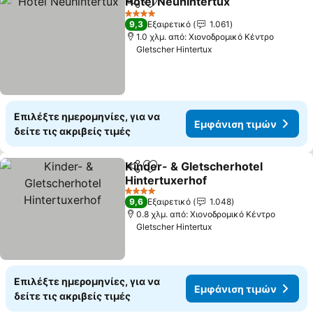
Hotel Neuhintertux
Κοινοποίηση
Προσθήκη στα αγαπημένα
Εμφάνι
4 Αστέρια
9,3
Εξαιρετικό
1.061
1.0 χλμ. από: Χιονοδρομικό Κέντρο
Gletscher Hintertux
Επιλέξτε ημερομηνίες, για να
Εμφάνιση τιμών
δείτε τις ακριβείς τιμές
Kinder- & Gletscherhotel
Κοινοποίηση
Προσθήκη στα αγαπημένα
Hintertuxerhof
Εμφάνιση τιμών
4 Αστέρια
9,6
Εξαιρετικό
1.048
0.8 χλμ. από: Χιονοδρομικό Κέντρο
Gletscher Hintertux
Επιλέξτε ημερομηνίες, για να
Εμφάνιση τιμών
δείτε τις ακριβείς τιμές