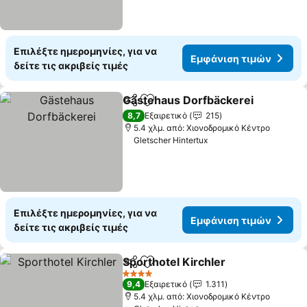
Επιλέξτε ημερομηνίες, για να
Εμφάνιση τιμών
δείτε τις ακριβείς τιμές
Gästehaus Dorfbäckerei
Κοινοποίηση
Προσθήκη στα αγαπημένα
Ε
8,7
Εξαιρετικό
215
5.4 χλμ. από: Χιονοδρομικό Κέντρο
Gletscher Hintertux
Επιλέξτε ημερομηνίες, για να
Εμφάνιση τιμών
δείτε τις ακριβείς τιμές
Sporthotel Kirchler
Κοινοποίηση
Προσθήκη στα αγαπημένα
Εμφάνι
4 Αστέρια
9,4
Εξαιρετικό
1.311
5.4 χλμ. από: Χιονοδρομικό Κέντρο