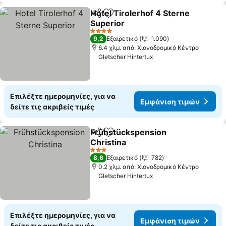
Hotel Tirolerhof 4 Sterne
Κοινοποίηση
Προσθήκη στα αγαπημένα
Superior
Εμφάνιση τιμών
4 Αστέρια
9,2
Εξαιρετικό
1.090
6.4 χλμ. από: Χιονοδρομικό Κέντρο
Gletscher Hintertux
Επιλέξτε ημερομηνίες, για να
Εμφάνιση τιμών
δείτε τις ακριβείς τιμές
Frühstückspension
Κοινοποίηση
Προσθήκη στα αγαπημένα
Christina
Εμφάνιση τιμών
3 Αστέρια
8,6
Εξαιρετικό
782
0.2 χλμ. από: Χιονοδρομικό Κέντρο
Gletscher Hintertux
Επιλέξτε ημερομηνίες, για να
Εμφάνιση τιμών
δείτε τις ακριβείς τιμές