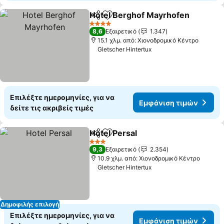
Hotel Berghof Mayrhofen
Κοινοποίηση
Προσθήκη στα αγαπημένα
4 Αστέρια
8,6
Εξαιρετικό
1.347
15.1 χλμ. από: Χιονοδρομικό Κέντρο
Gletscher Hintertux
Επιλέξτε ημερομηνίες, για να
Εμφάνιση τιμών
δείτε τις ακριβείς τιμές
Hotel Persal
Κοινοποίηση
Προσθήκη στα αγαπημένα
Εμφάνιση τιμ
3 Αστέρια
9,3
Εξαιρετικό
2.354
10.9 χλμ. από: Χιονοδρομικό Κέντρο
Gletscher Hintertux
Δημοφιλής επιλογή
Επιλέξτε ημερομηνίες, για να
Εμφάνιση τιμών