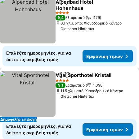
Alpenbad Hotel
Κοινοποίηση
Προσθήκη στα αγαπημένα
Hohenhaus
Εμφάνιση τιμών
4 Αστέρια
9,4
Εξαιρετικό
479
0.1 χλμ. από: Χιονοδρομικό Κέντρο
Gletscher Hintertux
Επιλέξτε ημερομηνίες, για να
Εμφάνιση τιμών
δείτε τις ακριβείς τιμές
Vital Sporthotel Kristall
Κοινοποίηση
Προσθήκη στα αγαπημένα
Εμ
4 Αστέρια
9,1
Εξαιρετικό
1.098
11.5 χλμ. από: Χιονοδρομικό Κέντρο
Gletscher Hintertux
Δημοφιλής επιλογή
Επιλέξτε ημερομηνίες, για να
Εμφάνιση τιμών
δείτε τις ακριβείς τιμές