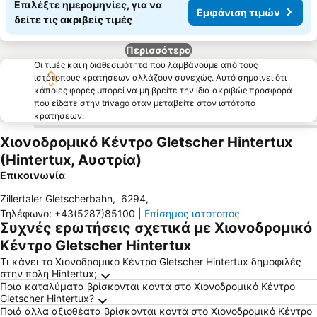
Επιλέξτε ημερομηνίες, για να
Εμφάνιση τιμών
δείτε τις ακριβείς τιμές
Περισσότερα
Οι τιμές και η διαθεσιμότητα που λαμβάνουμε από τους
ιστότοπους κρατήσεων αλλάζουν συνεχώς. Αυτό σημαίνει ότι
κάποιες φορές μπορεί να μη βρείτε την ίδια ακριβώς προσφορά
που είδατε στην trivago όταν μεταβείτε στον ιστότοπο
κρατήσεων.
Χιονοδρομικό Κέντρο Gletscher Hintertux
(Hintertux, Αυστρία)
Επικοινωνία
Zillertaler Gletscherbahn
,
6294
,
Τηλέφωνο
:
+43(5287)85100
|
Επίσημος ιστότοπος
Συχνές ερωτήσεις σχετικά με Χιονοδρομικό
Κέντρο Gletscher Hintertux
Τι κάνει το Χιονοδρομικό Κέντρο Gletscher Hintertux δημοφιλές
στην πόλη Hintertux;
Ποια καταλύματα βρίσκονται κοντά στο Χιονοδρομικό Κέντρο
Gletscher Hintertux?
Ποιά άλλα αξιοθέατα βρίσκονται κοντά στο Χιονοδρομικό Κέντρο