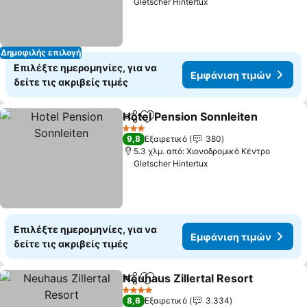
Gletscher Hintertux
Δημοφιλής επιλογή
Επιλέξτε ημερομηνίες, για να
Εμφάνιση τιμών
δείτε τις ακριβείς τιμές
Hotel Pension Sonnleiten
Κοινοποίηση
Προσθήκη στα αγαπημένα
Ε
3 Αστέρια
9,8
Εξαιρετικό
380
5.3 χλμ. από: Χιονοδρομικό Κέντρο
Gletscher Hintertux
Επιλέξτε ημερομηνίες, για να
Εμφάνιση τιμών
δείτε τις ακριβείς τιμές
Neuhaus Zillertal Resort
Κοινοποίηση
Προσθήκη στα αγαπημένα
Ε
4 Αστέρια
8,6
Εξαιρετικό
3.334