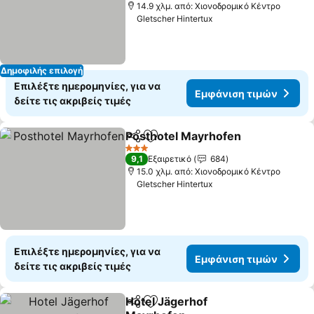
14.9 χλμ. από: Χιονοδρομικό Κέντρο
Gletscher Hintertux
Δημοφιλής επιλογή
Επιλέξτε ημερομηνίες, για να
Εμφάνιση τιμών
δείτε τις ακριβείς τιμές
Posthotel Mayrhofen
Κοινοποίηση
Προσθήκη στα αγαπημένα
Εμφά
3 Αστέρια
9,1
Εξαιρετικό
684
15.0 χλμ. από: Χιονοδρομικό Κέντρο
Gletscher Hintertux
Επιλέξτε ημερομηνίες, για να
Εμφάνιση τιμών
δείτε τις ακριβείς τιμές
Hotel Jägerhof
Κοινοποίηση
Προσθήκη στα αγαπημένα