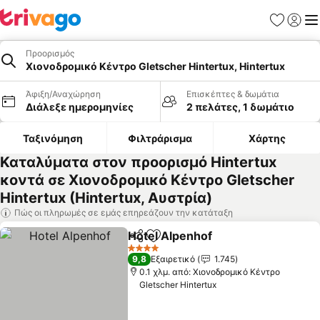
Αγαπημέν
Σύνδε
Με
Προορισμός
Χιονοδρομικό Κέντρο Gletscher Hintertux, Hintertux
Άφιξη/Αναχώρηση
Επισκέπτες & δωμάτια
Διάλεξε ημερομηνίες
2 πελάτες, 1 δωμάτιο
Ταξινόμηση
Φιλτράρισμα
Χάρτης
Καταλύματα στον προορισμό Hintertux
κοντά σε Χιονοδρομικό Κέντρο Gletscher
Hintertux (Hintertux, Αυστρία)
Πώς οι πληρωμές σε εμάς επηρεάζουν την κατάταξη
Hotel Alpenhof
Κοινοποίηση
Προσθήκη στα αγαπημένα
Εμφάνιση 
4 Αστέρια
9,8
Εξαιρετικό
1.745
0.1 χλμ. από: Χιονοδρομικό Κέντρο
Gletscher Hintertux