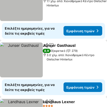
1.1 χλμ. από: Χιονοδρομικό Κέντρο Gletscher
Hintertux
Επιλέξτε ημερομηνίες, για να
Εμφάνιση τιμών
δείτε τις ακριβείς τιμές
Junser Gasthausl
Κοινοποίηση
Προσθήκη στα αγαπημένα
Εμφάνισ
8,9
Εξαιρετικό
279
3.0 χλμ. από: Χιονοδρομικό Κέντρο
Gletscher Hintertux
Επιλέξτε ημερομηνίες, για να
Εμφάνιση τιμών
δείτε τις ακριβείς τιμές
Landhaus Lexner
Κοινοποίηση
Προσθήκη στα αγαπημένα
Εμφάνιση