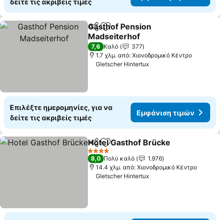
δείτε τις ακριβείς τιμές
Gasthof Pension
Κοινοποίηση
Προσθήκη στα αγαπημένα
Madseiterhof
Εμφάνιση τιμών
7,6
Καλό
377
1.7 χλμ. από: Χιονοδρομικό Κέντρο
Gletscher Hintertux
Επιλέξτε ημερομηνίες, για να
Εμφάνιση τιμών
δείτε τις ακριβείς τιμές
Hotel Gasthof Brücke
Κοινοποίηση
Προσθήκη στα αγαπημένα
Εμφά
4 Αστέρια
8,0
Πολύ καλό
1.976
14.4 χλμ. από: Χιονοδρομικό Κέντρο
Gletscher Hintertux