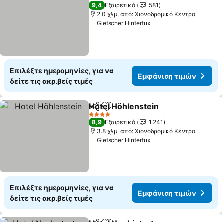
4 Αστέρια
9,4
Εξαιρετικό
581
2.0 χλμ. από: Χιονοδρομικό Κέντρο
Gletscher Hintertux
Επιλέξτε ημερομηνίες, για να
Εμφάνιση τιμών
δείτε τις ακριβείς τιμές
Hotel Höhlenstein
Κοινοποίηση
Προσθήκη στα αγαπημένα
Εμφάνισ
4 Αστέρια
8,9
Εξαιρετικό
1.241
3.8 χλμ. από: Χιονοδρομικό Κέντρο
Gletscher Hintertux
Επιλέξτε ημερομηνίες, για να
Εμφάνιση τιμών
δείτε τις ακριβείς τιμές