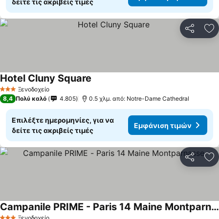
δείτε τις ακριβείς τιμές
Κοινοποί
Πρ
Hotel Cluny Square
Εμφάνιση τιμών
Ξενοδοχείο
3 Αστέρια
8,4
Πολύ καλό
4.805
0.5 χλμ. από: Notre-Dame Cathedral
Επιλέξτε ημερομηνίες, για να
Εμφάνιση τιμών
δείτε τις ακριβείς τιμές
Κοινοποί
Πρ
Campanile PRIME - Paris 14 Maine Montparnasse
Εμφάνιση τιμών
Ξενοδοχείο