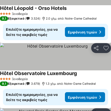
Hôtel Léopold - Orso Hotels
Εμφάνιση τιμών
Ξενοδοχείο
4 Αστέρια
9,1
Εξαιρετικό
3.524
2.0 χλμ. από: Notre-Dame Cathedral
Επιλέξτε ημερομηνίες, για να
Εμφάνιση τιμών
δείτε τις ακριβείς τιμές
Κοινοποί
Πρ
Hôtel Observatoire Luxembourg
Εμφάνιση τιμών
Ξενοδοχείο
4 Αστέρια
9,1
Εξαιρετικό
3.679
1.3 χλμ. από: Notre-Dame Cathedral
Επιλέξτε ημερομηνίες, για να
Εμφάνιση τιμών
δείτε τις ακριβείς τιμές