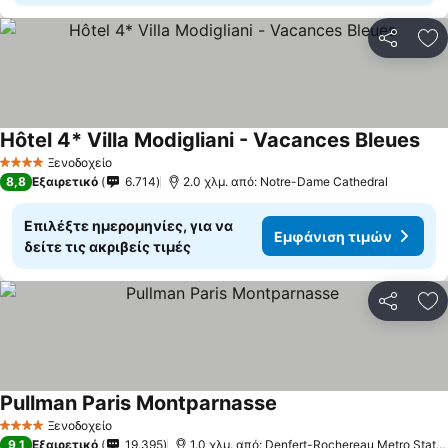
Κοινοποί
Πρ
Hôtel 4* Villa Modigliani - Vacances Bleues
Εμφ
Ξενοδοχείο
4 Αστέρια
8,8
Εξαιρετικό
6.714
2.0 χλμ. από: Notre-Dame Cathedral
Επιλέξτε ημερομηνίες, για να
Εμφάνιση τιμών
δείτε τις ακριβείς τιμές
Κοινοποί
Πρ
Pullman Paris Montparnasse
Εμφάνιση τιμών
Ξενοδοχείο
4 Αστέρια
9,1
Εξαιρετικό
19.395
1.0 χλμ. από: Denfert-Rochereau Metro Statio