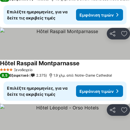
Επιλέξτε ημερομηνίες, για να
Εμφάνιση τιμών
δείτε τις ακριβείς τιμές
Κοινοποί
Πρ
Hôtel Raspail Montparnasse
Εμφάνιση τιμών
Ξενοδοχείο
4 Αστέρια
8,5
Εξαιρετικό
2.375
1.9 χλμ. από: Notre-Dame Cathedral
Επιλέξτε ημερομηνίες, για να
Εμφάνιση τιμών
δείτε τις ακριβείς τιμές
Κοινοποί
Πρ