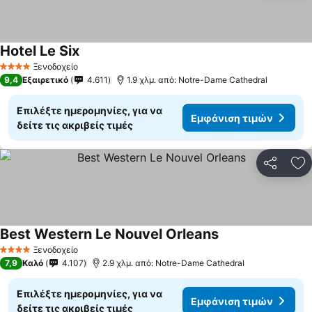
Hotel Le Six
Εμφάνιση τιμών
Ξενοδοχείο
4 Αστέρια
9,4
Εξαιρετικό
4.611
1.9 χλμ. από: Notre-Dame Cathedral
Επιλέξτε ημερομηνίες, για να
Εμφάνιση τιμών
δείτε τις ακριβείς τιμές
Κοινοποί
Πρ
Best Western Le Nouvel Orleans
Εμφάνιση τιμών
Ξενοδοχείο
4 Αστέρια
7,9
Καλό
4.107
2.9 χλμ. από: Notre-Dame Cathedral
Επιλέξτε ημερομηνίες, για να
Εμφάνιση τιμών
δείτε τις ακριβείς τιμές