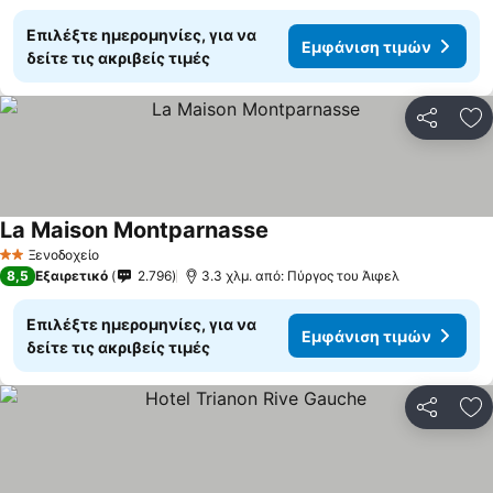
Επιλέξτε ημερομηνίες, για να
Εμφάνιση τιμών
δείτε τις ακριβείς τιμές
Κοινοποί
Πρ
La Maison Montparnasse
Εμφάνιση τιμών
Ξενοδοχείο
2 Αστέρια
8,5
Εξαιρετικό
2.796
3.3 χλμ. από: Πύργος του Άιφελ
Επιλέξτε ημερομηνίες, για να
Εμφάνιση τιμών
δείτε τις ακριβείς τιμές
Κοινοποί
Πρ