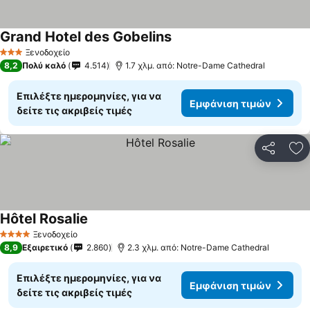
Grand Hotel des Gobelins
Εμφάνιση τιμών
Ξενοδοχείο
3 Αστέρια
8,2
Πολύ καλό
4.514
1.7 χλμ. από: Notre-Dame Cathedral
Επιλέξτε ημερομηνίες, για να
Εμφάνιση τιμών
δείτε τις ακριβείς τιμές
Κοινοποί
Πρ
Hôtel Rosalie
Εμφάνιση τιμών
Ξενοδοχείο
4 Αστέρια
8,9
Εξαιρετικό
2.860
2.3 χλμ. από: Notre-Dame Cathedral
Επιλέξτε ημερομηνίες, για να
Εμφάνιση τιμών
δείτε τις ακριβείς τιμές