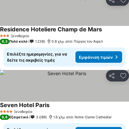
Κοινοποί
Πρ
Residence Hoteliere Champ de Mars
Εμφάνιση τ
Ξενοδοχείο
3 Αστέρια
8,3
Πολύ καλό
1.238
0.8 χλμ. από: Πύργος του Άιφελ
Επιλέξτε ημερομηνίες, για να
Εμφάνιση τιμών
δείτε τις ακριβείς τιμές
Κοινοποί
Πρ
Seven Hotel Paris
Εμφάνιση τιμών
Ξενοδοχείο
4 Αστέρια
8,8
Εξαιρετικό
3.086
1.6 χλμ. από: Notre-Dame Cathedral