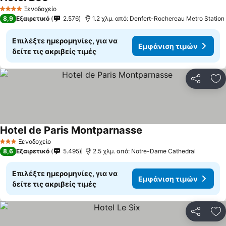
Εμφάνιση τιμών
Ξενοδοχείο
4 Αστέρια
8,9
Εξαιρετικό
2.576
1.2 χλμ. από: Denfert-Rochereau Metro Station
Επιλέξτε ημερομηνίες, για να
Εμφάνιση τιμών
δείτε τις ακριβείς τιμές
Κοινοποί
Πρ
Hotel de Paris Montparnasse
Εμφάνιση τιμών
Ξενοδοχείο
3 Αστέρια
8,6
Εξαιρετικό
5.495
2.5 χλμ. από: Notre-Dame Cathedral
Επιλέξτε ημερομηνίες, για να
Εμφάνιση τιμών
δείτε τις ακριβείς τιμές
Κοινοποί
Πρ