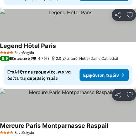
Κοινοποί
Πρ
Legend Hôtel Paris
Εμφάνιση τιμών
Ξενοδοχείο
4 Αστέρια
8,9
Εξαιρετικό
4.797
2.0 χλμ. από: Notre-Dame Cathedral
Επιλέξτε ημερομηνίες, για να
Εμφάνιση τιμών
δείτε τις ακριβείς τιμές
Κοινοποί
Πρ
Mercure Paris Montparnasse Raspail
Εμφάνιση τ
Ξενοδοχείο
4 Αστέρια