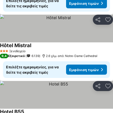
Επιλέξτε ημερομηνίες, για να
Εμφάνιση τιμών
δείτε τις ακριβείς τιμές
Κοινοποί
Πρ
Hôtel Mistral
Εμφάνιση τιμών
Ξενοδοχείο
3 Αστέρια
9,4
Εξαιρετικό
6.139
2.6 χλμ. από: Notre-Dame Cathedral
Επιλέξτε ημερομηνίες, για να
Εμφάνιση τιμών
δείτε τις ακριβείς τιμές
Κοινοποί
Πρ
Hotel B55