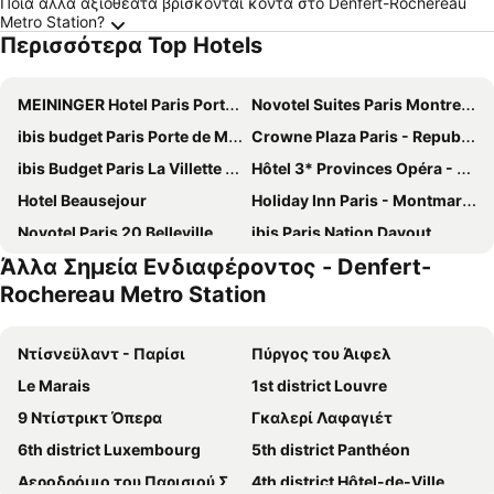
Ποιά άλλα αξιοθέατα βρίσκονται κοντά στο Denfert-Rochereau
Metro Station?
Περισσότερα Top Hotels
MEININGER Hotel Paris Porte De Vincennes
Novotel Suites Paris Montreuil Vincennes
ibis budget Paris Porte de Montmartre
Crowne Plaza Paris - Republique by IHG
ibis Budget Paris La Villette 19ème
Hôtel 3* Provinces Opéra - Vacances Bleues
Hotel Beausejour
Holiday Inn Paris - Montmartre By Ihg
Novotel Paris 20 Belleville
ibis Paris Nation Davout
Άλλα Σημεία Ενδιαφέροντος - Denfert-
Holiday Inn Express Paris-Canal De La Villette, An Ihg Hotel
Novotel Paris Centre Gare Montparnasse
Rochereau Metro Station
Hotel Saint Christophe
ibis budget Orly Chevilly Tram 7
ibis Paris Tour Eiffel Cambronne 15ème
hotelF1 Paris Porte de Châtillon
Ντίσνεϋλαντ - Παρίσι
Πύργος του Άιφελ
Novotel Paris Centre Tour Eiffel
Hôtel De Paris Opera
Le Marais
1st district Louvre
Novotel Paris 17
Hôtel Marignan
9 Ντίστρικτ Όπερα
Γκαλερί Λαφαγιέτ
Au Royal Mad
Libertel Montmartre Opéra
6th district Luxembourg
5th district Panthéon
Moxy Paris La Villette
Mercure Paris 19 Philharmonie La Villette
Αεροδρόμιο του Παρισιού Σαρλς ντε Γκώλ
4th district Hôtel-de-Ville
Novotel Paris Les Halles
Novotel Paris Porte De Versailles