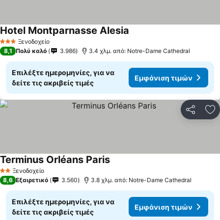
Hotel Montparnasse Alesia
Εμφάνιση τιμών
Ξενοδοχείο
3 Αστέρια
8,1
Πολύ καλό
3.986
3.4 χλμ. από: Notre-Dame Cathedral
Επιλέξτε ημερομηνίες, για να
Εμφάνιση τιμών
δείτε τις ακριβείς τιμές
Κοινοποί
Πρ
Terminus Orléans Paris
Εμφάνιση τιμών
Ξενοδοχείο
2 Αστέρια
8,6
Εξαιρετικό
3.560
3.8 χλμ. από: Notre-Dame Cathedral
Επιλέξτε ημερομηνίες, για να
Εμφάνιση τιμών
δείτε τις ακριβείς τιμές