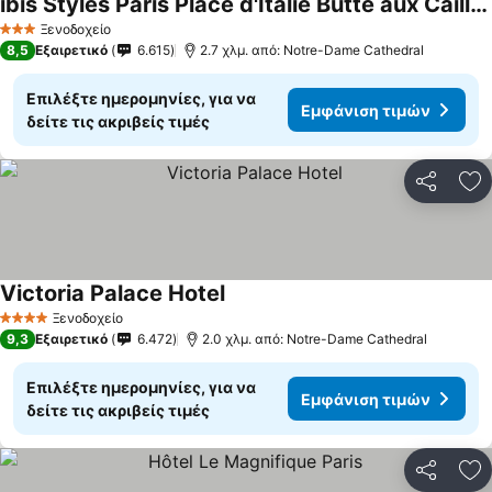
ibis Styles Paris Place d'Italie Butte aux Cailles
Εμφάνιση τιμών
Ξενοδοχείο
3 Αστέρια
8,5
Εξαιρετικό
6.615
2.7 χλμ. από: Notre-Dame Cathedral
Επιλέξτε ημερομηνίες, για να
Εμφάνιση τιμών
δείτε τις ακριβείς τιμές
Κοινοποί
Πρ
Victoria Palace Hotel
Εμφάνιση τιμών
Ξενοδοχείο
4 Αστέρια
9,3
Εξαιρετικό
6.472
2.0 χλμ. από: Notre-Dame Cathedral
Επιλέξτε ημερομηνίες, για να
Εμφάνιση τιμών
δείτε τις ακριβείς τιμές
Κοινοποί
Πρ