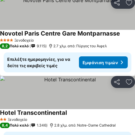
Κοινοποί
Πρ
Novotel Paris Centre Gare Montparnasse
Εμφάν
Ξενοδοχείο
4 Αστέρια
8,2
Πολύ καλό
9.115
2.7 χλμ. από: Πύργος του Άιφελ
Επιλέξτε ημερομηνίες, για να
Εμφάνιση τιμών
δείτε τις ακριβείς τιμές
Κοινοποί
Πρ
Hotel Transcontinental
Εμφάνιση τιμών
Ξενοδοχείο
2 Αστέρια
8,4
Πολύ καλό
1.346
2.8 χλμ. από: Notre-Dame Cathedral