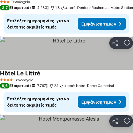
Ξενοδοχείο
3 Αστέρια
8,7
Εξαιρετικό
4.233
1.8 χλμ. από: Denfert-Rochereau Metro Station
Επιλέξτε ημερομηνίες, για να
Εμφάνιση τιμών
δείτε τις ακριβείς τιμές
Κοινοποί
Πρ
Hôtel Le Littré
Εμφάνιση τιμών
Ξενοδοχείο
4 Αστέρια
8,6
Εξαιρετικό
7.767
2.1 χλμ. από: Notre-Dame Cathedral
Επιλέξτε ημερομηνίες, για να
Εμφάνιση τιμών
δείτε τις ακριβείς τιμές
Κοινοποί
Πρ