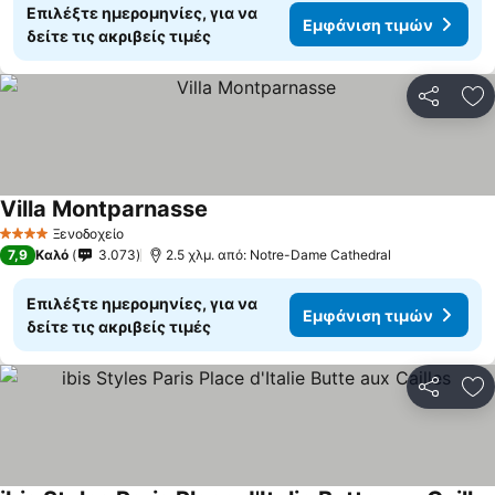
Επιλέξτε ημερομηνίες, για να
Εμφάνιση τιμών
δείτε τις ακριβείς τιμές
Κοινοποί
Πρ
Villa Montparnasse
Εμφάνιση τιμών
Ξενοδοχείο
4 Αστέρια
7,9
Καλό
3.073
2.5 χλμ. από: Notre-Dame Cathedral
Επιλέξτε ημερομηνίες, για να
Εμφάνιση τιμών
δείτε τις ακριβείς τιμές
Κοινοποί
Πρ