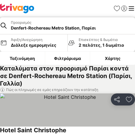
Αγαπημέν
Σύνδε
Με
Προορισμός
Denfert-Rochereau Metro Station, Παρίσι
Άφιξη/Αναχώρηση
Επισκέπτες & δωμάτια
Διάλεξε ημερομηνίες
2 πελάτες, 1 δωμάτιο
Ταξινόμηση
Φιλτράρισμα
Χάρτης
Καταλύματα στον προορισμό Παρίσι κοντά
σε Denfert-Rochereau Metro Station (Παρίσι,
Γαλλία)
Πώς οι πληρωμές σε εμάς επηρεάζουν την κατάταξη
Κοινοποί
Πρ
Hotel Saint Christophe
Εμφάνιση τιμών