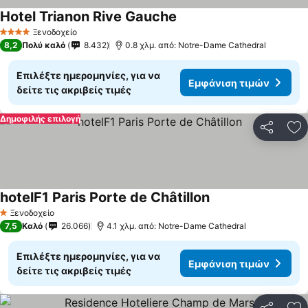
Hotel Trianon Rive Gauche
Εμφάνιση τιμών
Ξενοδοχείο
4 Αστέρια
8,2
Πολύ καλό
8.432
0.8 χλμ. από: Notre-Dame Cathedral
Επιλέξτε ημερομηνίες, για να
Εμφάνιση τιμών
δείτε τις ακριβείς τιμές
Δημοφιλής επιλογή
Κοινοποί
Πρ
hotelF1 Paris Porte de Châtillon
Εμφάνιση τιμών
Ξενοδοχείο
1 Αστέρια
7,5
Καλό
26.066
4.1 χλμ. από: Notre-Dame Cathedral
Επιλέξτε ημερομηνίες, για να
Εμφάνιση τιμών
δείτε τις ακριβείς τιμές