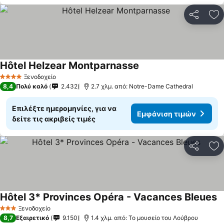
Κοινοποί
Πρ
Hôtel Helzear Montparnasse
Εμφάνιση τιμών
Ξενοδοχείο
4 Αστέρια
8,4
Πολύ καλό
2.432
2.7 χλμ. από: Notre-Dame Cathedral
Επιλέξτε ημερομηνίες, για να
Εμφάνιση τιμών
δείτε τις ακριβείς τιμές
Κοινοποί
Πρ
Hôtel 3* Provinces Opéra - Vacances Bleues
Ε
Ξενοδοχείο
3 Αστέρια
8,7
Εξαιρετικό
9.150
1.4 χλμ. από: Το μουσείο του Λούβρου