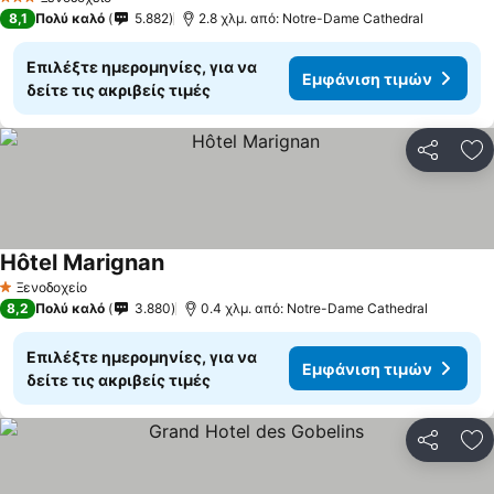
3 Αστέρια
8,1
Πολύ καλό
5.882
2.8 χλμ. από: Notre-Dame Cathedral
Επιλέξτε ημερομηνίες, για να
Εμφάνιση τιμών
δείτε τις ακριβείς τιμές
Κοινοποί
Πρ
Hôtel Marignan
Εμφάνιση τιμών
Ξενοδοχείο
1 Αστέρια
8,2
Πολύ καλό
3.880
0.4 χλμ. από: Notre-Dame Cathedral
Επιλέξτε ημερομηνίες, για να
Εμφάνιση τιμών
δείτε τις ακριβείς τιμές
Κοινοποί
Πρ