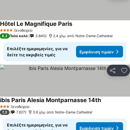
Hôtel Le Magnifique Paris
Εμφάνιση τιμών
Ξενοδοχείο
4 Αστέρια
8,2
Πολύ καλό
3.840
2.4 χλμ. από: Notre-Dame Cathedral
Επιλέξτε ημερομηνίες, για να
Εμφάνιση τιμών
δείτε τις ακριβείς τιμές
Κοινοποί
Πρ
ibis Paris Alesia Montparnasse 14th
Εμφάνιση τι
Ξενοδοχείο
3 Αστέρια
7,2
7.827
3.6 χλμ. από: Notre-Dame Cathedral
Επιλέξτε ημερομηνίες, για να
Εμφάνιση τιμών