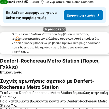
8,2
Πολύ καλό
3.490
2.0 χλμ. από: Notre-Dame Cathedral
Επιλέξτε ημερομηνίες, για να
Εμφάνιση τιμών
δείτε τις ακριβείς τιμές
Περισσότερα
Οι τιμές και η διαθεσιμότητα που λαμβάνουμε από τους
ιστότοπους κρατήσεων αλλάζουν συνεχώς. Αυτό σημαίνει ότι
κάποιες φορές μπορεί να μη βρείτε την ίδια ακριβώς προσφορά
που είδατε στην trivago όταν μεταβείτε στον ιστότοπο
κρατήσεων.
Denfert-Rochereau Metro Station (Παρίσι,
Γαλλία)
Επικοινωνία
Συχνές ερωτήσεις σχετικά με Denfert-
Rochereau Metro Station
Τι κάνει το Denfert-Rochereau Metro Station δημοφιλές στην πόλη
Παρίσι;
Ποια καταλύματα βρίσκονται κοντά στο Denfert-Rochereau Metro
Station?