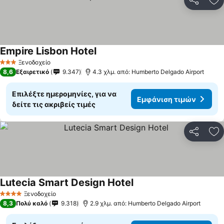
Κοινοποί
Πρ
Empire Lisbon Hotel
Εμφάνιση τιμών
Ξενοδοχείο
3 Αστέρια
8,6
Εξαιρετικό
9.347
4.3 χλμ. από: Humberto Delgado Airport
Επιλέξτε ημερομηνίες, για να
Εμφάνιση τιμών
δείτε τις ακριβείς τιμές
Κοινοποί
Πρ
Lutecia Smart Design Hotel
Εμφάνιση τιμών
Ξενοδοχείο
4 Αστέρια
8,3
Πολύ καλό
9.318
2.9 χλμ. από: Humberto Delgado Airport