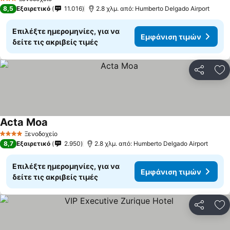
3 Αστέρια
8,5
Εξαιρετικό
11.016
2.8 χλμ. από: Humberto Delgado Airport
Επιλέξτε ημερομηνίες, για να
Εμφάνιση τιμών
δείτε τις ακριβείς τιμές
Κοινοποί
Πρ
Acta Moa
Εμφάνιση τιμών
Ξενοδοχείο
4 Αστέρια
8,7
Εξαιρετικό
2.950
2.8 χλμ. από: Humberto Delgado Airport
Επιλέξτε ημερομηνίες, για να
Εμφάνιση τιμών
δείτε τις ακριβείς τιμές
Κοινοποί
Πρ