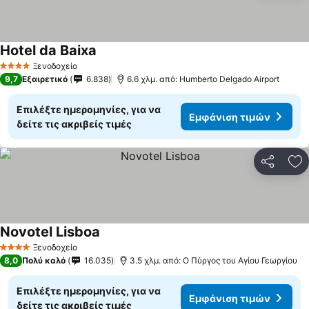
Hotel da Baixa
Εμφάνιση τιμών
Ξενοδοχείο
4 Αστέρια
9,7
Εξαιρετικό
6.838
6.6 χλμ. από: Humberto Delgado Airport
Επιλέξτε ημερομηνίες, για να
Εμφάνιση τιμών
δείτε τις ακριβείς τιμές
Κοινοποί
Πρ
Novotel Lisboa
Εμφάνιση τιμών
Ξενοδοχείο
4 Αστέρια
8,0
Πολύ καλό
16.035
3.5 χλμ. από: Ο Πύργος του Αγίου Γεωργίου
Επιλέξτε ημερομηνίες, για να
Εμφάνιση τιμών
δείτε τις ακριβείς τιμές