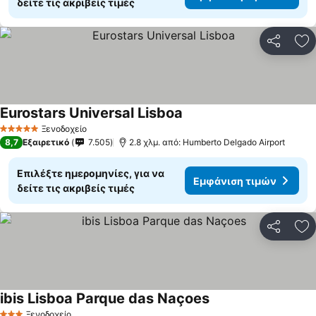
δείτε τις ακριβείς τιμές
Κοινοποί
Πρ
Eurostars Universal Lisboa
Εμφάνιση τιμών
Ξενοδοχείο
5 Αστέρια
8,7
Εξαιρετικό
7.505
2.8 χλμ. από: Humberto Delgado Airport
Επιλέξτε ημερομηνίες, για να
Εμφάνιση τιμών
δείτε τις ακριβείς τιμές
Κοινοποί
Πρ
ibis Lisboa Parque das Naçoes
Εμφάνιση τιμών
Ξενοδοχείο