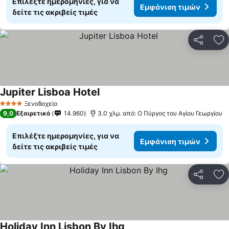
Επιλέξτε ημερομηνίες, για να
Εμφάνιση τιμών
δείτε τις ακριβείς τιμές
Κοινοποί
Πρ
Jupiter Lisboa Hotel
Εμφάνιση τιμών
Ξενοδοχείο
4 Αστέρια
9,0
Εξαιρετικό
14.960
3.0 χλμ. από: Ο Πύργος του Αγίου Γεωργίου
Επιλέξτε ημερομηνίες, για να
Εμφάνιση τιμών
δείτε τις ακριβείς τιμές
Κοινοποί
Πρ
Holiday Inn Lisbon By Ihg