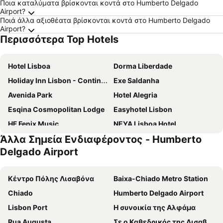
Ποια καταλύματα βρίσκονται κοντά στο Humberto Delgado
Airport?
Ποιά άλλα αξιοθέατα βρίσκονται κοντά στο Humberto Delgado
Airport?
Περισσότερα Top Hotels
Hotel Lisboa
Dorma Liberdade
Holiday Inn Lisbon - Continental By Ihg
Exe Saldanha
Avenida Park
Hotel Alegria
Esqina Cosmopolitan Lodge
Easyhotel Lisbon
HF Fenix Music
NEYA Lisboa Hotel
Άλλα Σημεία Ενδιαφέροντος - Humberto
Next Level Premium Hotels
Selina Secret Garden Lisbon
Delgado Airport
Holiday Inn Express Lisbon - Plaza Saldanha By Ihg
Hotel Roma
Hotel Marquês de Pombal
HF Fenix Garden
Κέντρο Πόλης Λισαβόνα
Baixa-Chiado Metro Station
Hotel Excelsior
Turim Ibéria Hotel
Chiado
Humberto Delgado Airport
HF Fenix Lisboa
Turim Marquês Hotel
Lisbon Port
Η συνοικία της Αλφάμα
Holiday Inn Express & Suites Lisbon - PrÍncipe Real By Ihg
Universo Romantico
Rua Augusta
Σε ο Καθεδρικός της Λισαβώνας