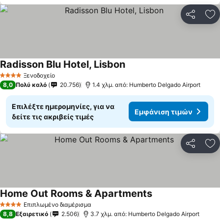
Κοινοποί
Πρ
Radisson Blu Hotel, Lisbon
Εμφάνιση τιμών
Ξενοδοχείο
4 Αστέρια
8,0
Πολύ καλό
20.756
1.4 χλμ. από: Humberto Delgado Airport
Επιλέξτε ημερομηνίες, για να
Εμφάνιση τιμών
δείτε τις ακριβείς τιμές
Κοινοποί
Πρ
Home Out Rooms & Apartments
Εμφάνιση τιμών
Επιπλωμένο διαμέρισμα
4 Αστέρια
8,8
Εξαιρετικό
2.506
3.7 χλμ. από: Humberto Delgado Airport