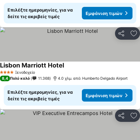
Επιλέξτε ημερομηνίες, για να
Εμφάνιση τιμών
δείτε τις ακριβείς τιμές
Κοινοποί
Πρ
Lisbon Marriott Hotel
Εμφάνιση τιμών
Ξενοδοχείο
4 Αστέρια
8,4
Πολύ καλό
11.368
4.0 χλμ. από: Humberto Delgado Airport
Επιλέξτε ημερομηνίες, για να
Εμφάνιση τιμών
δείτε τις ακριβείς τιμές
Κοινοποί
Πρ