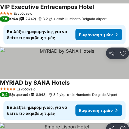
VIP Executive Entrecampos Hotel
Εμφάνιση τιμών
Ξενοδοχείο
4 Αστέρια
7,8
Καλό
7.442
3.2 χλμ. από: Humberto Delgado Airport
Επιλέξτε ημερομηνίες, για να
Εμφάνιση τιμών
δείτε τις ακριβείς τιμές
Κοινοποί
Πρ
MYRIAD by SANA Hotels
Εμφάνιση τιμών
Ξενοδοχείο
5 Αστέρια
9,4
Εξαιρετικό
8.943
3.2 χλμ. από: Humberto Delgado Airport
Επιλέξτε ημερομηνίες, για να
Εμφάνιση τιμών
δείτε τις ακριβείς τιμές