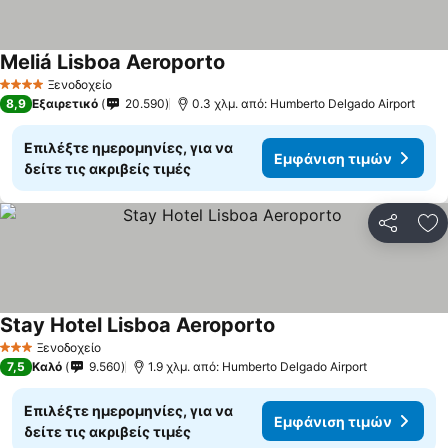
Meliá Lisboa Aeroporto
Εμφάνιση τιμών
Ξενοδοχείο
4 Αστέρια
8,9
Εξαιρετικό
20.590
0.3 χλμ. από: Humberto Delgado Airport
Επιλέξτε ημερομηνίες, για να
Εμφάνιση τιμών
δείτε τις ακριβείς τιμές
Κοινοποί
Πρ
Stay Hotel Lisboa Aeroporto
Εμφάνιση τιμών
Ξενοδοχείο
3 Αστέρια
7,5
Καλό
9.560
1.9 χλμ. από: Humberto Delgado Airport
Επιλέξτε ημερομηνίες, για να
Εμφάνιση τιμών
δείτε τις ακριβείς τιμές