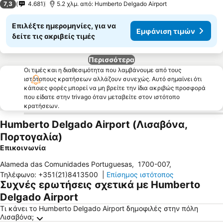
7,3
4.681
5.2 χλμ. από: Humberto Delgado Airport
Επιλέξτε ημερομηνίες, για να
Εμφάνιση τιμών
δείτε τις ακριβείς τιμές
Περισσότερα
Οι τιμές και η διαθεσιμότητα που λαμβάνουμε από τους
ιστότοπους κρατήσεων αλλάζουν συνεχώς. Αυτό σημαίνει ότι
κάποιες φορές μπορεί να μη βρείτε την ίδια ακριβώς προσφορά
που είδατε στην trivago όταν μεταβείτε στον ιστότοπο
κρατήσεων.
Humberto Delgado Airport (Λισαβόνα,
Πορτογαλία)
Επικοινωνία
Alameda das Comunidades Portuguesas
,
1700-007
,
Τηλέφωνο
:
+351(21)8413500
|
Επίσημος ιστότοπος
Συχνές ερωτήσεις σχετικά με Humberto
Delgado Airport
Τι κάνει το Humberto Delgado Airport δημοφιλές στην πόλη
Λισαβόνα;