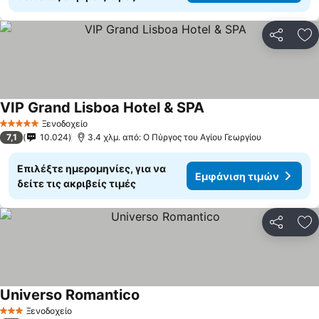
Κοινοποί
Πρ
VIP Grand Lisboa Hotel & SPA
Εμφάνιση τιμών
Ξενοδοχείο
5 Αστέρια
7,1
10.024
3.4 χλμ. από: Ο Πύργος του Αγίου Γεωργίου
Επιλέξτε ημερομηνίες, για να
Εμφάνιση τιμών
δείτε τις ακριβείς τιμές
Κοινοποί
Πρ
Universo Romantico
Εμφάνιση τιμών
Ξενοδοχείο
3 Αστέρια