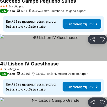
Succeed Campo Pequeno Suites
Εμφάνιση τιμών
Ξενοδοχείο
3 Αστέρια
7,5
Καλό
511
3.3 χλμ. από: Humberto Delgado Airport
Επιλέξτε ημερομηνίες, για να
Εμφάνιση τιμών
δείτε τις ακριβείς τιμές
Κοινοποί
Πρ
4U Lisbon IV Guesthouse
Εμφάνιση τιμών
Ξενοδοχείο
1 Αστέρια
7,6
Καλό
2.240
2.6 χλμ. από: Humberto Delgado Airport
Επιλέξτε ημερομηνίες, για να
Εμφάνιση τιμών
δείτε τις ακριβείς τιμές
Κοινοποί
Πρ