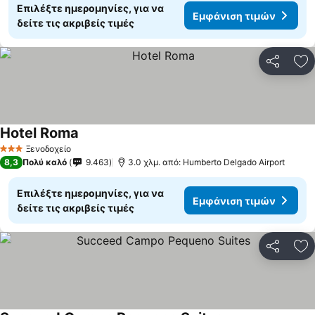
Επιλέξτε ημερομηνίες, για να
Εμφάνιση τιμών
δείτε τις ακριβείς τιμές
Κοινοποί
Πρ
Hotel Roma
Εμφάνιση τιμών
Ξενοδοχείο
3 Αστέρια
8,3
Πολύ καλό
9.463
3.0 χλμ. από: Humberto Delgado Airport
Επιλέξτε ημερομηνίες, για να
Εμφάνιση τιμών
δείτε τις ακριβείς τιμές
Κοινοποί
Πρ