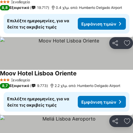
Ξενοδοχείο
3 Αστέρια
8,8
Εξαιρετικό
19.717
0.4 χλμ. από: Humberto Delgado Airport
Επιλέξτε ημερομηνίες, για να
Εμφάνιση τιμών
δείτε τις ακριβείς τιμές
Κοινοποί
Πρ
Moov Hotel Lisboa Oriente
Εμφάνιση τιμών
Ξενοδοχείο
3 Αστέρια
8,7
Εξαιρετικό
9.773
2.2 χλμ. από: Humberto Delgado Airport
Επιλέξτε ημερομηνίες, για να
Εμφάνιση τιμών
δείτε τις ακριβείς τιμές
Κοινοποί
Πρ