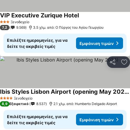
VIP Executive Zurique Hotel
Εμφάνιση τιμών
Ξενοδοχείο
3 Αστέρια
7,2
9.569
3.5 χλμ. από: Ο Πύργος του Αγίου Γεωργίου
Επιλέξτε ημερομηνίες, για να
Εμφάνιση τιμών
δείτε τις ακριβείς τιμές
Κοινοποί
Πρ
Ibis Styles Lisbon Airport (opening May 2024)
Εμφάνιση τιμών
Ξενοδοχείο
4 Αστέρια
8,9
Εξαιρετικό
8.537
2.1 χλμ. από: Humberto Delgado Airport
Επιλέξτε ημερομηνίες, για να
Εμφάνιση τιμών
δείτε τις ακριβείς τιμές