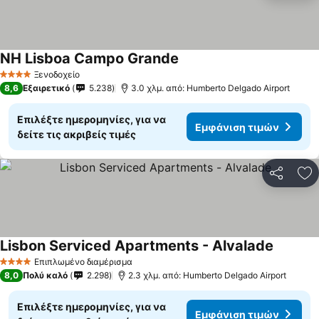
NH Lisboa Campo Grande
Εμφάνιση τιμών
Ξενοδοχείο
4 Αστέρια
8,6
Εξαιρετικό
5.238
3.0 χλμ. από: Humberto Delgado Airport
Επιλέξτε ημερομηνίες, για να
Εμφάνιση τιμών
δείτε τις ακριβείς τιμές
Κοινοποί
Πρ
Lisbon Serviced Apartments - Alvalade
Εμφάνισ
Επιπλωμένο διαμέρισμα
4 Αστέρια
8,0
Πολύ καλό
2.298
2.3 χλμ. από: Humberto Delgado Airport
Επιλέξτε ημερομηνίες, για να
Εμφάνιση τιμών