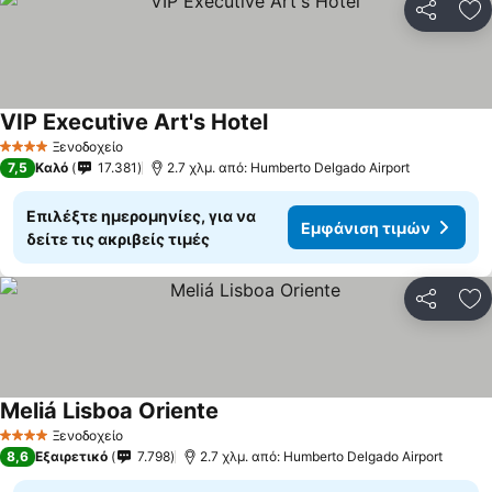
Κοινοποί
Πρ
VIP Executive Art's Hotel
Εμφάνιση τιμών
Ξενοδοχείο
4 Αστέρια
7,5
Καλό
17.381
2.7 χλμ. από: Humberto Delgado Airport
Επιλέξτε ημερομηνίες, για να
Εμφάνιση τιμών
δείτε τις ακριβείς τιμές
Κοινοποί
Πρ
Meliá Lisboa Oriente
Εμφάνιση τιμών
Ξενοδοχείο
4 Αστέρια
8,6
Εξαιρετικό
7.798
2.7 χλμ. από: Humberto Delgado Airport