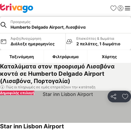
Αγαπημέν
Σύνδε
Με
Προορισμός
Humberto Delgado Airport, Λισαβόνα
Άφιξη/Αναχώρηση
Επισκέπτες & δωμάτια
Διάλεξε ημερομηνίες
2 πελάτες, 1 δωμάτιο
Ταξινόμηση
Φιλτράρισμα
Χάρτης
Καταλύματα στον προορισμό Λισαβόνα
κοντά σε Humberto Delgado Airport
(Λισαβόνα, Πορτογαλία)
Πώς οι πληρωμές σε εμάς επηρεάζουν την κατάταξη
Δημοφιλής επιλογή
Κοινοποί
Πρ
Star inn Lisbon Airport
Εμφάνιση τιμών