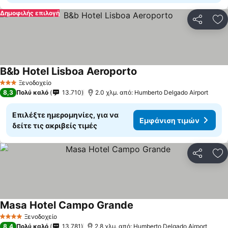
Δημοφιλής επιλογή
Κοινοποί
Πρ
B&b Hotel Lisboa Aeroporto
Εμφάνιση τιμών
Ξενοδοχείο
3 Αστέρια
8,3
Πολύ καλό
13.710
2.0 χλμ. από: Humberto Delgado Airport
Επιλέξτε ημερομηνίες, για να
Εμφάνιση τιμών
δείτε τις ακριβείς τιμές
Κοινοποί
Πρ
Masa Hotel Campo Grande
Εμφάνιση τιμών
Ξενοδοχείο
4 Αστέρια
8,4
Πολύ καλό
13.781
2.8 χλμ. από: Humberto Delgado Airport