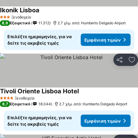
Ikonik Lisboa
Εμφάνιση τιμών
Ξενοδοχείο
3 Αστέρια
8,9
Εξαιρετικό
11.312
2.7 χλμ. από: Humberto Delgado Airport
Επιλέξτε ημερομηνίες, για να
Εμφάνιση τιμών
δείτε τις ακριβείς τιμές
Κοινοποί
Πρ
Tivoli Oriente Lisboa Hotel
Εμφάνιση τιμών
Ξενοδοχείο
4 Αστέρια
8,7
Εξαιρετικό
18.044
2.7 χλμ. από: Humberto Delgado Airport
Επιλέξτε ημερομηνίες, για να
Εμφάνιση τιμών
δείτε τις ακριβείς τιμές