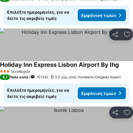
Επιλέξτε ημερομηνίες, για να
Εμφάνιση τιμών
δείτε τις ακριβείς τιμές
Κοινοποί
Πρ
Holiday Inn Express Lisbon Airport By Ihg
Εμφάν
Ξενοδοχείο
3 Αστέρια
8,1
Πολύ καλό
15.124
2.0 χλμ. από: Humberto Delgado Airport
Επιλέξτε ημερομηνίες, για να
Εμφάνιση τιμών
δείτε τις ακριβείς τιμές
Κοινοποί
Πρ