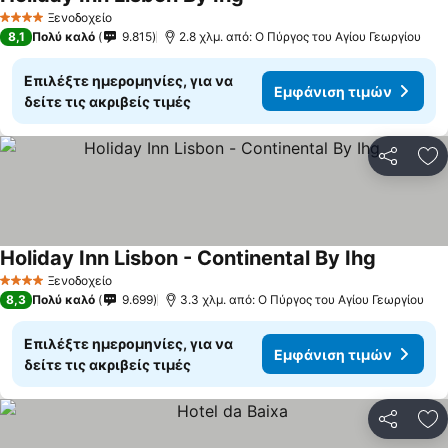
Εμφάνιση τιμών
Ξενοδοχείο
4 Αστέρια
8,1
Πολύ καλό
9.815
2.8 χλμ. από: Ο Πύργος του Αγίου Γεωργίου
Επιλέξτε ημερομηνίες, για να
Εμφάνιση τιμών
δείτε τις ακριβείς τιμές
Κοινοποί
Πρ
Holiday Inn Lisbon - Continental By Ihg
Εμφάνιση
Ξενοδοχείο
4 Αστέρια
8,3
Πολύ καλό
9.699
3.3 χλμ. από: Ο Πύργος του Αγίου Γεωργίου
Επιλέξτε ημερομηνίες, για να
Εμφάνιση τιμών
δείτε τις ακριβείς τιμές
Κοινοποί
Πρ