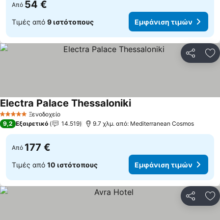
54 €
Από
Τιμές από
9 ιστότοπους
Εμφάνιση τιμών
Κοινοποί
Πρ
Electra Palace Thessaloniki
Ξενοδοχείο
5 Αστέρια
9,2
Εξαιρετικό
14.519
9.7 χλμ. από: Mediterranean Cosmos
177 €
Από
Τιμές από
10 ιστότοπους
Εμφάνιση τιμών
Κοινοποί
Πρ