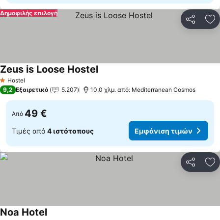
Δημοφιλής επιλογή
Κοινοποί
Πρ
Zeus is Loose Hostel
Hostel
1 Αστέρια
9,2
Εξαιρετικό
5.207
10.0 χλμ. από: Mediterranean Cosmos
49 €
Από
Τιμές από
4 ιστότοπους
Εμφάνιση τιμών
Κοινοποί
Πρ
Noa Hotel