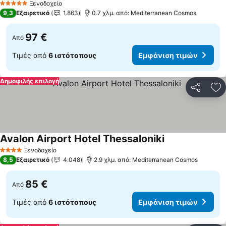
Ξενοδοχείο
5 Αστέρια
9,3
Εξαιρετικό
1.863
0.7 χλμ. από: Mediterranean Cosmos
97 €
Από
Τιμές από
6 ιστότοπους
Εμφάνιση τιμών
Δημοφιλής επιλογή
Κοινοποί
Πρ
Avalon Airport Hotel Thessaloniki
Ξενοδοχείο
4 Αστέρια
8,5
Εξαιρετικό
4.048
2.9 χλμ. από: Mediterranean Cosmos
85 €
Από
Τιμές από
6 ιστότοπους
Εμφάνιση τιμών