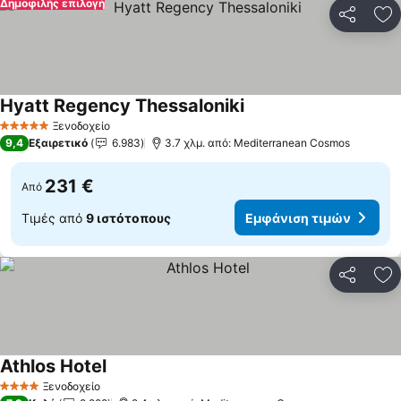
Δημοφιλής επιλογή
Κοινοποί
Πρ
Hyatt Regency Thessaloniki
Ξενοδοχείο
5 Αστέρια
9,4
Εξαιρετικό
6.983
3.7 χλμ. από: Mediterranean Cosmos
231 €
Από
Τιμές από
9 ιστότοπους
Εμφάνιση τιμών
Κοινοποί
Πρ
Athlos Hotel
Ξενοδοχείο
4 Αστέρια