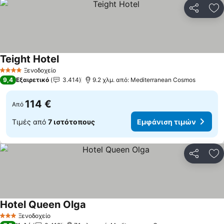
Κοινοποί
Πρ
Teight Hotel
Ξενοδοχείο
4 Αστέρια
9,4
Εξαιρετικό
3.414
9.2 χλμ. από: Mediterranean Cosmos
114 €
Από
Τιμές από
7 ιστότοπους
Εμφάνιση τιμών
Κοινοποί
Πρ
Hotel Queen Olga
Ξενοδοχείο
3 Αστέρια