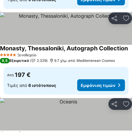
Κοινοποί
Πρ
Monasty, Thessaloniki, Autograph Collection
Ξενοδοχείο
5 Αστέρια
9,5
Εξαιρετικό
2.329
9.7 χλμ. από: Mediterranean Cosmos
197 €
Από
Τιμές από
6 ιστότοπους
Εμφάνιση τιμών
Κοινοποί
Πρ