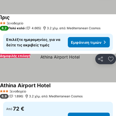
Ίρις
Ξενοδοχείο
2 Αστέρια
8,2
Πολύ καλό
4.665
3.2 χλμ. από: Mediterranean Cosmos
Επιλέξτε ημερομηνίες, για να
Εμφάνιση τιμών
δείτε τις ακριβείς τιμές
Δημοφιλής επιλογή
Κοινοποί
Πρ
Athina Airport Hotel
Ξενοδοχείο
3 Αστέρια
6,9
1.896
3.2 χλμ. από: Mediterranean Cosmos
72 €
Από