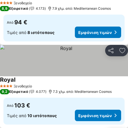
Ξενοδοχείο
4 Αστέρια
8,9
Εξαιρετικό
4.173
7.9 χλμ. από: Mediterranean Cosmos
94 €
Από
Τιμές από
8 ιστότοπους
Εμφάνιση τιμών
Κοινοποί
Πρ
Royal
Ξενοδοχείο
4 Αστέρια
9,2
Εξαιρετικό
4.077
7.3 χλμ. από: Mediterranean Cosmos
103 €
Από
Τιμές από
10 ιστότοπους
Εμφάνιση τιμών