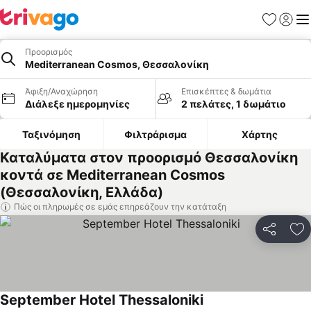
Αγαπημέν
Σύνδε
Με
Προορισμός
Mediterranean Cosmos, Θεσσαλονίκη
Άφιξη/Αναχώρηση
Επισκέπτες & δωμάτια
Διάλεξε ημερομηνίες
2 πελάτες, 1 δωμάτιο
Ταξινόμηση
Φιλτράρισμα
Χάρτης
Καταλύματα στον προορισμό Θεσσαλονίκη
κοντά σε Mediterranean Cosmos
(Θεσσαλονίκη, Ελλάδα)
Πώς οι πληρωμές σε εμάς επηρεάζουν την κατάταξη
Κοινοποί
Πρ
September Hotel Thessaloniki