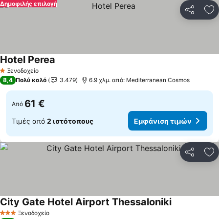
Δημοφιλής επιλογή
Κοινοποί
Πρ
Hotel Perea
Ξενοδοχείο
1 Αστέρια
8,4
Πολύ καλό
3.479
6.9 χλμ. από: Mediterranean Cosmos
61 €
Από
Τιμές από
2 ιστότοπους
Εμφάνιση τιμών
Κοινοποί
Πρ
City Gate Hotel Airport Thessaloniki
Ξενοδοχείο
3 Αστέρια