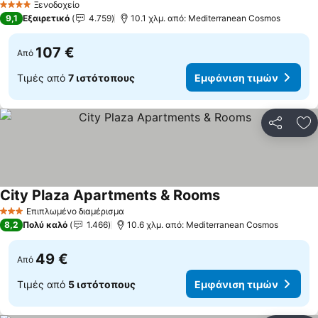
Ξενοδοχείο
4 Αστέρια
9,1
Εξαιρετικό
4.759
10.1 χλμ. από: Mediterranean Cosmos
107 €
Από
Τιμές από
7 ιστότοπους
Εμφάνιση τιμών
Κοινοποί
Πρ
City Plaza Apartments & Rooms
Επιπλωμένο διαμέρισμα
3 Αστέρια
8,2
Πολύ καλό
1.466
10.6 χλμ. από: Mediterranean Cosmos
49 €
Από
Τιμές από
5 ιστότοπους
Εμφάνιση τιμών