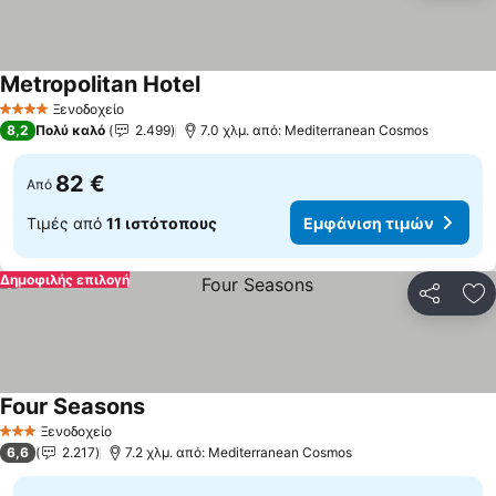
Metropolitan Hotel
Ξενοδοχείο
4 Αστέρια
8,2
Πολύ καλό
2.499
7.0 χλμ. από: Mediterranean Cosmos
82 €
Από
Τιμές από
11 ιστότοπους
Εμφάνιση τιμών
Δημοφιλής επιλογή
Κοινοποί
Πρ
Four Seasons
Ξενοδοχείο
3 Αστέρια
6,6
2.217
7.2 χλμ. από: Mediterranean Cosmos