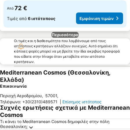
72 €
Από
Τιμές από
6 ιστότοπους
Εμφάνιση τιμών
Περισσότερα
Οι τιμές και η διαθεσιμότητα που λαμβάνουμε από τους
ιστότοπους κρατήσεων αλλάζουν συνεχώς. Αυτό σημαίνει ότι
κάποιες φορές μπορεί να μη βρείτε την ίδια ακριβώς προσφορά
που είδατε στην trivago όταν μεταβείτε στον ιστότοπο
κρατήσεων.
Mediterranean Cosmos (Θεσσαλονίκη,
Ελλάδα)
Επικοινωνία
Περιοχή Αεροδρομίου
,
57001
,
Τηλέφωνο
:
+30(2310)489571
|
Επίσημος ιστότοπος
Συχνές ερωτήσεις σχετικά με Mediterranean
Cosmos
Τι κάνει το Mediterranean Cosmos δημοφιλές στην πόλη
Θεσσαλονίκη;