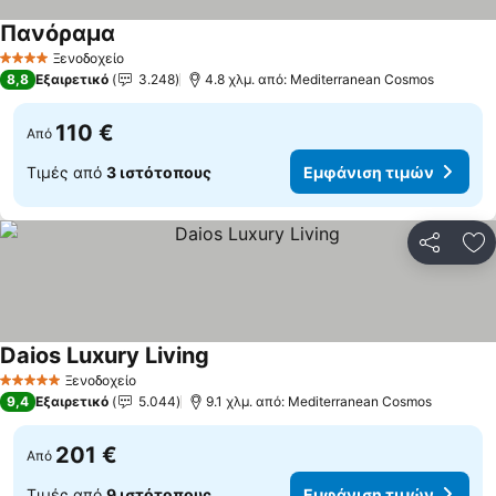
Πανόραμα
Ξενοδοχείο
4 Αστέρια
8,8
Εξαιρετικό
3.248
4.8 χλμ. από: Mediterranean Cosmos
110 €
Από
Τιμές από
3 ιστότοπους
Εμφάνιση τιμών
Κοινοποί
Πρ
Daios Luxury Living
Ξενοδοχείο
5 Αστέρια
9,4
Εξαιρετικό
5.044
9.1 χλμ. από: Mediterranean Cosmos
201 €
Από
Τιμές από
9 ιστότοπους
Εμφάνιση τιμών