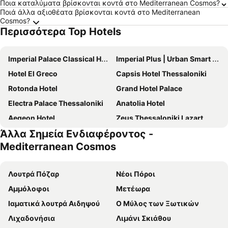
Ποια καταλύματα βρίσκονται κοντά στο Mediterranean Cosmos?
Ποιά άλλα αξιοθέατα βρίσκονται κοντά στο Mediterranean
Cosmos?
Περισσότερα Top Hotels
Imperial Palace Classical Hotel Thessaloniki
Imperial Plus | Urban Smart Hotel Thessaloniki
Hotel El Greco
Capsis Hotel Thessaloniki
Rotonda Hotel
Grand Hotel Palace
Electra Palace Thessaloniki
Anatolia Hotel
Aegeon Hotel
Zeus Thessaloniki Lazart
Άλλα Σημεία Ενδιαφέροντος -
ABC Hotel
Urban Elephant Suites
Mediterranean Cosmos
Domotel Olympia
Le Palace Hotel
Makedonia Palace
Park
Λουτρά Πόζαρ
Νέοι Πόροι
RentRooms Thessaloniki
Αμαλία
Αμμόλοφοι
Μετέωρα
ONOMA Hotel
September Hotel Thessaloniki
Ιαματικά λουτρά Αιδηψού
Ο Μύλος των Ξωτικών
City Hotel Thessaloniki
Wellness Santa Hotel - Adults Only
Λιχαδονήσια
Λιμάνι Σκιάθου
Bahar Boutique Hotel
Aργώ