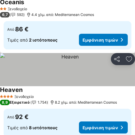
Oceanis
Ξενοδοχείο
2 Αστέρια
6,7
592
4.4 χλμ. από: Mediterranean Cosmos
86 €
Από
Τιμές από
2 ιστότοπους
Εμφάνιση τιμών
Κοινοποί
Πρ
Heaven
Ξενοδοχείο
4 Αστέρια
8,9
Εξαιρετικό
1.754
8.2 χλμ. από: Mediterranean Cosmos
92 €
Από
Τιμές από
8 ιστότοπους
Εμφάνιση τιμών