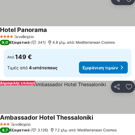
Κοινοποί
Πρ
Hotel Panorama
Ξενοδοχείο
4 Αστέρια
9,0
Εξαιρετικό
341
4.8 χλμ. από: Mediterranean Cosmos
149 €
Από
Τιμές από
4 ιστότοπους
Εμφάνιση τιμών
Δημοφιλής επιλογή
Κοινοποί
Πρ
Ambassador Hotel Thessaloniki
Ξενοδοχείο
3 Αστέρια
8,7
Εξαιρετικό
3.126
7.2 χλμ. από: Mediterranean Cosmos