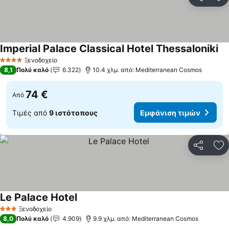
Κοινοποί
Πρ
Imperial Palace Classical Hotel Thessaloniki
Ξενοδοχείο
4 Αστέρια
8,1
Πολύ καλό
6.322
10.4 χλμ. από: Mediterranean Cosmos
74 €
Από
Τιμές από
9 ιστότοπους
Εμφάνιση τιμών
Κοινοποί
Πρ
Le Palace Hotel
Ξενοδοχείο
3 Αστέρια
8,0
Πολύ καλό
4.909
9.9 χλμ. από: Mediterranean Cosmos