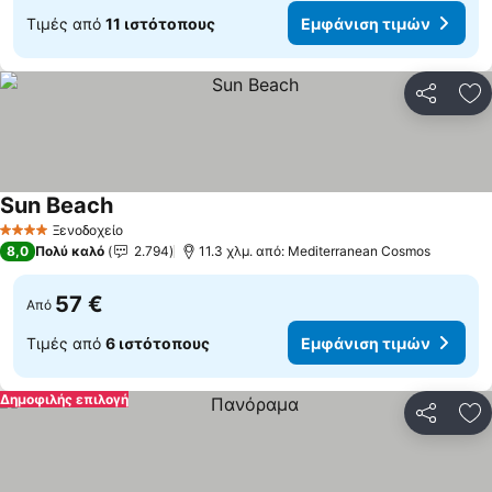
Τιμές από
11 ιστότοπους
Εμφάνιση τιμών
Κοινοποί
Πρ
Sun Beach
Ξενοδοχείο
4 Αστέρια
8,0
Πολύ καλό
2.794
11.3 χλμ. από: Mediterranean Cosmos
57 €
Από
Τιμές από
6 ιστότοπους
Εμφάνιση τιμών
Δημοφιλής επιλογή
Κοινοποί
Πρ