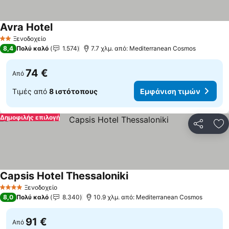
Avra Hotel
Ξενοδοχείο
2 Αστέρια
8,4
Πολύ καλό
1.574
7.7 χλμ. από: Mediterranean Cosmos
74 €
Από
Τιμές από
8 ιστότοπους
Εμφάνιση τιμών
Δημοφιλής επιλογή
Κοινοποί
Πρ
Capsis Hotel Thessaloniki
Ξενοδοχείο
4 Αστέρια
8,0
Πολύ καλό
8.340
10.9 χλμ. από: Mediterranean Cosmos
91 €
Από