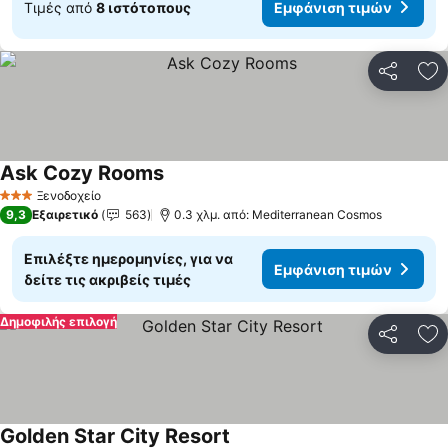
Τιμές από
8 ιστότοπους
Εμφάνιση τιμών
Κοινοποί
Πρ
Ask Cozy Rooms
Ξενοδοχείο
3 Αστέρια
9,3
Εξαιρετικό
563
0.3 χλμ. από: Mediterranean Cosmos
Επιλέξτε ημερομηνίες, για να
Εμφάνιση τιμών
δείτε τις ακριβείς τιμές
Δημοφιλής επιλογή
Κοινοποί
Πρ
Golden Star City Resort