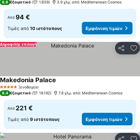
8,6
Εξαιρετικό
1.839
3.9 χλμ. από: Mediterranean Cosmos
94 €
Από
Τιμές από
10 ιστότοπους
Εμφάνιση τιμών
Δημοφιλής επιλογή
Κοινοποί
Πρ
Makedonia Palace
Ξενοδοχείο
5 Αστέρια
9,4
Εξαιρετικό
18.192
7.8 χλμ. από: Mediterranean Cosmos
221 €
Από
Τιμές από
9 ιστότοπους
Εμφάνιση τιμών