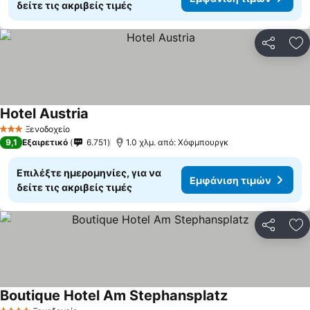
δείτε τις ακριβείς τιμές
Κοινοποί
Πρ
Hotel Austria
Ξενοδοχείο
3 Αστέρια
9,1
Εξαιρετικό
6.751
1.0 χλμ. από: Χόφμπουργκ
Επιλέξτε ημερομηνίες, για να
Εμφάνιση τιμών
δείτε τις ακριβείς τιμές
Κοινοποί
Πρ
Boutique Hotel Am Stephansplatz