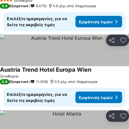
Ξενοδοχείο
4 Αστέρια
9,6
Εξαιρετικό
6.075
0.6 χλμ. από: Χόφμπουργκ
Επιλέξτε ημερομηνίες, για να
Εμφάνιση τιμών
δείτε τις ακριβείς τιμές
Κοινοποί
Πρ
Austria Trend Hotel Europa Wien
Ξενοδοχείο
8,6
Εξαιρετικό
11.306
0.5 χλμ. από: Χόφμπουργκ
Επιλέξτε ημερομηνίες, για να
Εμφάνιση τιμών
δείτε τις ακριβείς τιμές
Κοινοποί
Πρ