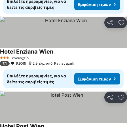
Επιλέξτε ημερομηνίες, για να
Εμφάνιση τιμών
δείτε τις ακριβείς τιμές
Κοινοποί
Πρ
Hotel Enziana Wien
Ξενοδοχείο
3 Αστέρια
7,1
9.908
2.9 χλμ. από: Rathauspark
Επιλέξτε ημερομηνίες, για να
Εμφάνιση τιμών
δείτε τις ακριβείς τιμές
Κοινοποί
Πρ
Hotel Post Wien