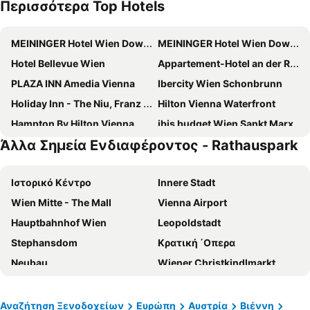
Περισσότερα Top Hotels
MEININGER Hotel Wien Downtown Franz
MEININGER Hotel Wien Downtown Sissi
Hotel Bellevue Wien
Appartement-Hotel an der Riemergasse
PLAZA INN Amedia Vienna
Ibercity Wien Schonbrunn
Holiday Inn - The Niu, Franz Vienna By Ihg
Hilton Vienna Waterfront
Hampton By Hilton Vienna City West
ibis budget Wien Sankt Marx
Άλλα Σημεία Ενδιαφέροντος - Rathauspark
a&o Wien Hauptbahnhof
Premier Inn Wien City Hauptbahnhof
Renaissance Vienna Schönbrunn Hotel
H+ Hotel Wien
Ιστορικό Κέντρο
Innere Stadt
Doubletree by Hilton Vienna Schonbrunn
Campanile Vienna South
Wien Mitte - The Mall
Vienna Airport
ibis budget Wien Messe
Florum Hotel
Hauptbahnhof Wien
Leopoldstadt
Hotel Post Wien
Hotel Hadrigan
Stephansdom
Κρατική ΄Οπερα
Austria Trend Schloss Wilhelminenberg Wien
Novotel Wien City
Neubau
Wiener Christkindlmarkt
The Social Hub Vienna
Hotel Enziana Wien
Πράτερ
Wieden
Novotel Wien Hauptbahnhof
Aparthotel - Smart Apart Living
Landstraße
Linz Hauptbahnhof
Melia Vienna
ibis Wien Mariahilf
Αναζήτηση Ξενοδοχείων
Ευρώπη
Αυστρία
Βιέννη