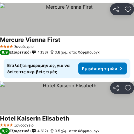
Κοινοποί
Πρ
Mercure Vienna First
Ξενοδοχείο
4 Αστέρια
8,9
Εξαιρετικό
4.138
0.8 χλμ. από: Χόφμπουργκ
Επιλέξτε ημερομηνίες, για να
Εμφάνιση τιμών
δείτε τις ακριβείς τιμές
Κοινοποί
Πρ
Hotel Kaiserin Elisabeth
Ξενοδοχείο
4 Αστέρια
9,2
Εξαιρετικό
4.612
0.5 χλμ. από: Χόφμπουργκ