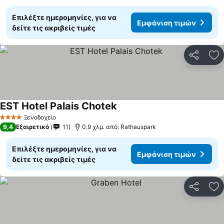
Επιλέξτε ημερομηνίες, για να
Εμφάνιση τιμών
δείτε τις ακριβείς τιμές
Κοινοποί
Πρ
EST Hotel Palais Chotek
Ξενοδοχείο
4 Αστέρια
9,4
Εξαιρετικό
11
0.9 χλμ. από: Rathauspark
Επιλέξτε ημερομηνίες, για να
Εμφάνιση τιμών
δείτε τις ακριβείς τιμές
Κοινοποί
Πρ