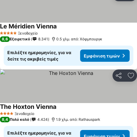
Le Méridien Vienna
Ξενοδοχείο
5 Αστέρια
8,6
Εξαιρετικό
8.341
0.5 χλμ. από: Χόφμπουργκ
Επιλέξτε ημερομηνίες, για να
Εμφάνιση τιμών
δείτε τις ακριβείς τιμές
Κοινοποί
Πρ
The Hoxton Vienna
Ξενοδοχείο
4 Αστέρια
8,4
Πολύ καλό
4.424
1.9 χλμ. από: Rathauspark
Επιλέξτε ημερομηνίες, για να
Εμφάνιση τιμών