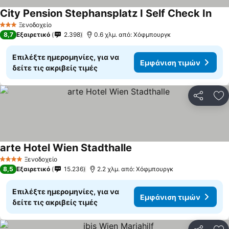
City Pension Stephansplatz I Self Check In
Ξενοδοχείο
3 Αστέρια
8,7
Εξαιρετικό
2.398
0.6 χλμ. από: Χόφμπουργκ
Επιλέξτε ημερομηνίες, για να
Εμφάνιση τιμών
δείτε τις ακριβείς τιμές
Κοινοποί
Πρ
arte Hotel Wien Stadthalle
Ξενοδοχείο
4 Αστέρια
8,5
Εξαιρετικό
15.236
2.2 χλμ. από: Χόφμπουργκ
Επιλέξτε ημερομηνίες, για να
Εμφάνιση τιμών
δείτε τις ακριβείς τιμές