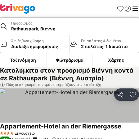
Αγαπημέν
Σύνδε
Με
Προορισμός
Rathauspark, Βιέννη
Άφιξη/Αναχώρηση
Επισκέπτες & δωμάτια
Διάλεξε ημερομηνίες
2 πελάτες, 1 δωμάτιο
Ταξινόμηση
Φιλτράρισμα
Χάρτης
Καταλύματα στον προορισμό Βιέννη κοντά
σε Rathauspark (Βιέννη, Αυστρία)
Πώς οι πληρωμές σε εμάς επηρεάζουν την κατάταξη
Κοινοποί
Πρ
Appartement-Hotel an der Riemergasse
Ξενοδοχείο
4 Αστέρια