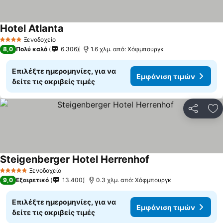
Hotel Atlanta
Ξενοδοχείο
4 Αστέρια
8,0
Πολύ καλό
6.306
1.6 χλμ. από: Χόφμπουργκ
Επιλέξτε ημερομηνίες, για να
Εμφάνιση τιμών
δείτε τις ακριβείς τιμές
Κοινοποί
Πρ
Steigenberger Hotel Herrenhof
Ξενοδοχείο
5 Αστέρια
9,0
Εξαιρετικό
13.400
0.3 χλμ. από: Χόφμπουργκ
Επιλέξτε ημερομηνίες, για να
Εμφάνιση τιμών
δείτε τις ακριβείς τιμές