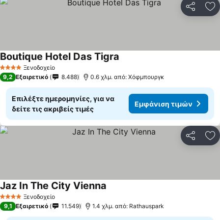
Κοινοποί
Πρ
Boutique Hotel Das Tigra
Ξενοδοχείο
4 Αστέρια
9,2
Εξαιρετικό
8.488
0.6 χλμ. από: Χόφμπουργκ
Επιλέξτε ημερομηνίες, για να
Εμφάνιση τιμών
δείτε τις ακριβείς τιμές
Κοινοποί
Πρ
Jaz In The City Vienna
Ξενοδοχείο
4 Αστέρια
9,1
Εξαιρετικό
11.549
1.4 χλμ. από: Rathauspark