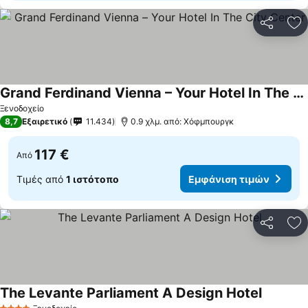
Κοινοποί
Πρ
Grand Ferdinand Vienna – Your Hotel In The City Center
Ξενοδοχείο
8,7
Εξαιρετικό
11.434
0.9 χλμ. από: Χόφμπουργκ
117 €
Από
Τιμές από
1 ιστότοπο
Εμφάνιση τιμών
Κοινοποί
Πρ
The Levante Parliament A Design Hotel