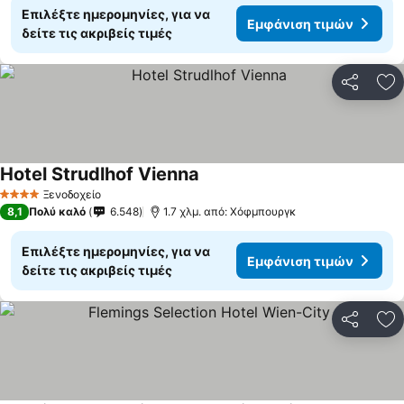
Επιλέξτε ημερομηνίες, για να
Εμφάνιση τιμών
δείτε τις ακριβείς τιμές
Κοινοποί
Πρ
Hotel Strudlhof Vienna
Ξενοδοχείο
4 Αστέρια
8,1
Πολύ καλό
6.548
1.7 χλμ. από: Χόφμπουργκ
Επιλέξτε ημερομηνίες, για να
Εμφάνιση τιμών
δείτε τις ακριβείς τιμές
Κοινοποί
Πρ