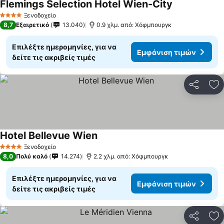
Flemings Selection Hotel Wien-City
Ξενοδοχείο
4 Αστέρια
8,7
Εξαιρετικό
13.040
0.9 χλμ. από: Χόφμπουργκ
Επιλέξτε ημερομηνίες, για να
Εμφάνιση τιμών
δείτε τις ακριβείς τιμές
Κοινοποί
Πρ
Hotel Bellevue Wien
Ξενοδοχείο
4 Αστέρια
8,0
Πολύ καλό
14.274
2.2 χλμ. από: Χόφμπουργκ
Επιλέξτε ημερομηνίες, για να
Εμφάνιση τιμών
δείτε τις ακριβείς τιμές
Κοινοποί
Πρ