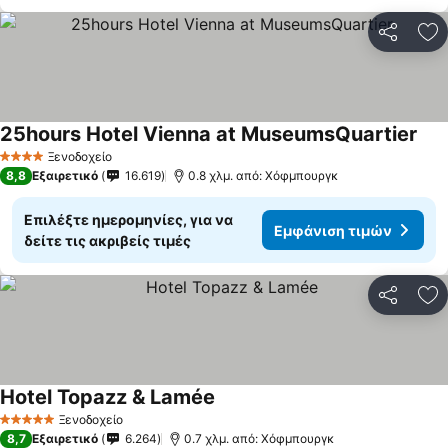
Κοινοποί
Πρ
25hours Hotel Vienna at MuseumsQuartier
Ξενοδοχείο
4 Αστέρια
8,8
Εξαιρετικό
16.619
0.8 χλμ. από: Χόφμπουργκ
Επιλέξτε ημερομηνίες, για να
Εμφάνιση τιμών
δείτε τις ακριβείς τιμές
Κοινοποί
Πρ
Hotel Topazz & Lamée
Ξενοδοχείο
5 Αστέρια
8,7
Εξαιρετικό
6.264
0.7 χλμ. από: Χόφμπουργκ