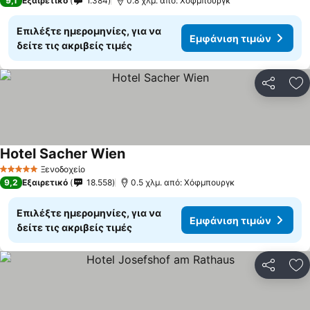
9,1
Εξαιρετικό
1.384
0.8 χλμ. από: Χόφμπουργκ
Επιλέξτε ημερομηνίες, για να
Εμφάνιση τιμών
δείτε τις ακριβείς τιμές
Κοινοποί
Πρ
Hotel Sacher Wien
Ξενοδοχείο
5 Αστέρια
9,2
Εξαιρετικό
18.558
0.5 χλμ. από: Χόφμπουργκ
Επιλέξτε ημερομηνίες, για να
Εμφάνιση τιμών
δείτε τις ακριβείς τιμές
Κοινοποί
Πρ