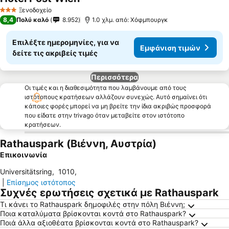
Ξενοδοχείο
3 Αστέρια
8,4
Πολύ καλό
8.952
1.0 χλμ. από: Χόφμπουργκ
Επιλέξτε ημερομηνίες, για να
Εμφάνιση τιμών
δείτε τις ακριβείς τιμές
Περισσότερα
Οι τιμές και η διαθεσιμότητα που λαμβάνουμε από τους
ιστότοπους κρατήσεων αλλάζουν συνεχώς. Αυτό σημαίνει ότι
κάποιες φορές μπορεί να μη βρείτε την ίδια ακριβώς προσφορά
που είδατε στην trivago όταν μεταβείτε στον ιστότοπο
κρατήσεων.
Rathauspark (Βιέννη, Αυστρία)
Επικοινωνία
Universitätsring
,
1010
,
|
Επίσημος ιστότοπος
Συχνές ερωτήσεις σχετικά με Rathauspark
Τι κάνει το Rathauspark δημοφιλές στην πόλη Βιέννη;
Ποια καταλύματα βρίσκονται κοντά στο Rathauspark?
Ποιά άλλα αξιοθέατα βρίσκονται κοντά στο Rathauspark?