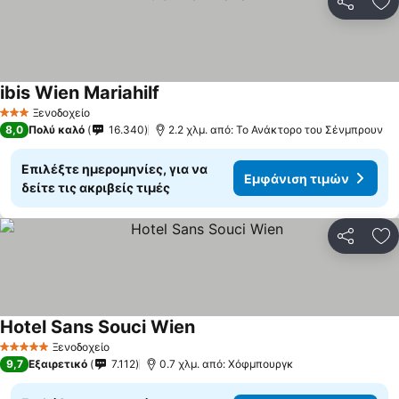
Κοινοποί
Πρ
ibis Wien Mariahilf
Ξενοδοχείο
3 Αστέρια
8,0
Πολύ καλό
16.340
2.2 χλμ. από: Το Ανάκτορο του Σένμπρουν
Επιλέξτε ημερομηνίες, για να
Εμφάνιση τιμών
δείτε τις ακριβείς τιμές
Κοινοποί
Πρ
Hotel Sans Souci Wien
Ξενοδοχείο
5 Αστέρια
9,7
Εξαιρετικό
7.112
0.7 χλμ. από: Χόφμπουργκ