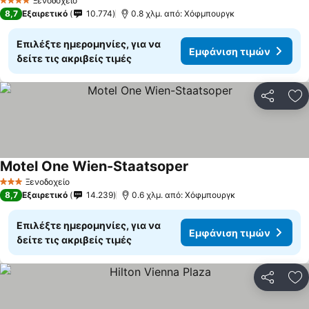
Ξενοδοχείο
4 Αστέρια
8,7
Εξαιρετικό
10.774
0.8 χλμ. από: Χόφμπουργκ
Επιλέξτε ημερομηνίες, για να
Εμφάνιση τιμών
δείτε τις ακριβείς τιμές
Κοινοποί
Πρ
Motel One Wien-Staatsoper
Ξενοδοχείο
3 Αστέρια
8,7
Εξαιρετικό
14.239
0.6 χλμ. από: Χόφμπουργκ
Επιλέξτε ημερομηνίες, για να
Εμφάνιση τιμών
δείτε τις ακριβείς τιμές
Κοινοποί
Πρ