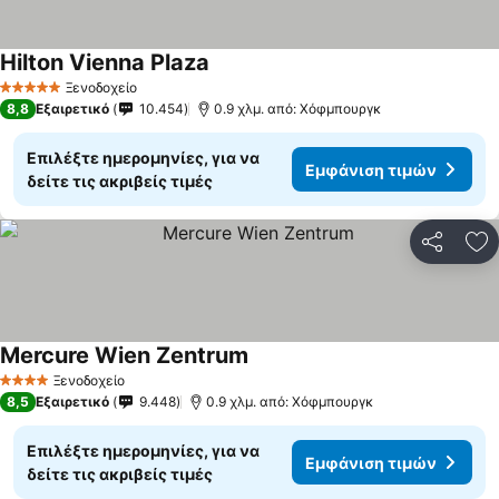
Hilton Vienna Plaza
Ξενοδοχείο
5 Αστέρια
8,8
Εξαιρετικό
10.454
0.9 χλμ. από: Χόφμπουργκ
Επιλέξτε ημερομηνίες, για να
Εμφάνιση τιμών
δείτε τις ακριβείς τιμές
Κοινοποί
Πρ
Mercure Wien Zentrum
Ξενοδοχείο
4 Αστέρια
8,5
Εξαιρετικό
9.448
0.9 χλμ. από: Χόφμπουργκ
Επιλέξτε ημερομηνίες, για να
Εμφάνιση τιμών
δείτε τις ακριβείς τιμές