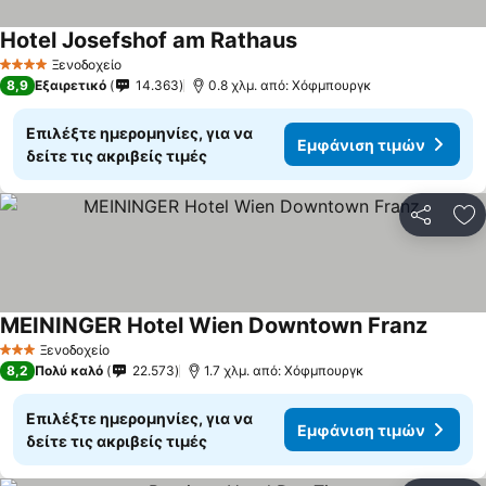
Hotel Josefshof am Rathaus
Ξενοδοχείο
4 Αστέρια
8,9
Εξαιρετικό
14.363
0.8 χλμ. από: Χόφμπουργκ
Επιλέξτε ημερομηνίες, για να
Εμφάνιση τιμών
δείτε τις ακριβείς τιμές
Κοινοποί
Πρ
MEININGER Hotel Wien Downtown Franz
Ξενοδοχείο
3 Αστέρια
8,2
Πολύ καλό
22.573
1.7 χλμ. από: Χόφμπουργκ
Επιλέξτε ημερομηνίες, για να
Εμφάνιση τιμών
δείτε τις ακριβείς τιμές