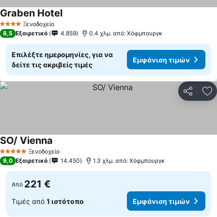
Graben Hotel
Ξενοδοχείο
4 Αστέρια
8,5
Εξαιρετικό
4.859
0.4 χλμ. από: Χόφμπουργκ
Επιλέξτε ημερομηνίες, για να
Εμφάνιση τιμών
δείτε τις ακριβείς τιμές
Κοινοποί
Πρ
SO/ Vienna
Ξενοδοχείο
5 Αστέρια
9,0
Εξαιρετικό
14.450
1.3 χλμ. από: Χόφμπουργκ
221 €
Από
Τιμές από
1 ιστότοπο
Εμφάνιση τιμών