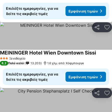
Επιλέξτε ημερομηνίες, για να
Εμφάνιση τιμών
δείτε τις ακριβείς τιμές
Κοινοποί
Πρ
MEININGER Hotel Wien Downtown Sissi
Ξενοδοχείο
3 Αστέρια
8,2
Πολύ καλό
13.203
1.6 χλμ. από: Χόφμπουργκ
Επιλέξτε ημερομηνίες, για να
Εμφάνιση τιμών
δείτε τις ακριβείς τιμές
Κοινοποί
Πρ