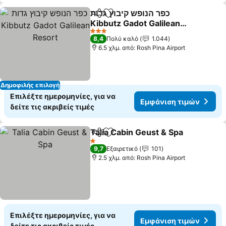
כפר הנופש קיבוץ גדות
Κοινοποίηση
Προσθήκη στα αγαπημένα
Kibbutz Gadot Galilean
Resort
Εμφάνιση τιμών
3 Αστέρια
8,4
Πολύ καλό
1.044
6.5 χλμ. από: Rosh Pina Airport
Δημοφιλής επιλογή
Επιλέξτε ημερομηνίες, για να
Εμφάνιση τιμών
δείτε τις ακριβείς τιμές
Talia Cabin Geust & Spa
Κοινοποίηση
Προσθήκη στα αγαπημένα
Εμ
1 Αστέρια
9,7
Εξαιρετικό
101
2.5 χλμ. από: Rosh Pina Airport
Επιλέξτε ημερομηνίες, για να
Εμφάνιση τιμών
δείτε τις ακριβείς τιμές