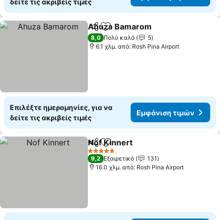
δείτε τις ακριβείς τιμές
Ahuza Bamarom
Κοινοποίηση
Προσθήκη στα αγαπημένα
Εμφάνιση
8,0
Πολύ καλό
5
6.1 χλμ. από: Rosh Pina Airport
Επιλέξτε ημερομηνίες, για να
Εμφάνιση τιμών
δείτε τις ακριβείς τιμές
Nof Kinnert
Κοινοποίηση
Προσθήκη στα αγαπημένα
Εμφάνιση τιμώ
5 Αστέρια
9,2
Εξαιρετικό
131
16.0 χλμ. από: Rosh Pina Airport