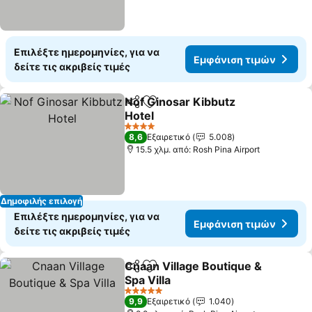
Επιλέξτε ημερομηνίες, για να
Εμφάνιση τιμών
δείτε τις ακριβείς τιμές
Nof Ginosar Kibbutz
Κοινοποίηση
Προσθήκη στα αγαπημένα
Hotel
Εμφάνιση τιμών
4 Αστέρια
8,6
Εξαιρετικό
5.008
15.5 χλμ. από: Rosh Pina Airport
Δημοφιλής επιλογή
Επιλέξτε ημερομηνίες, για να
Εμφάνιση τιμών
δείτε τις ακριβείς τιμές
Cnaan Village Boutique &
Κοινοποίηση
Προσθήκη στα αγαπημένα
Spa Villa
Εμφάνιση τιμών
5 Αστέρια
9,9
Εξαιρετικό
1.040