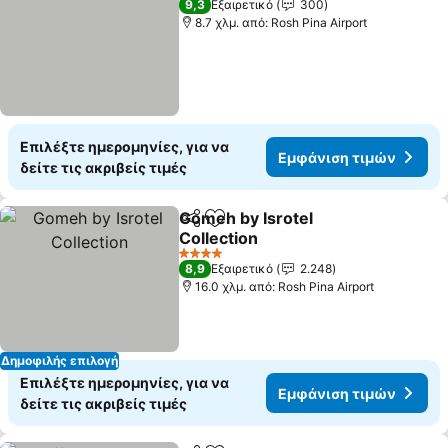
9,3
Εξαιρετικό
300
8.7 χλμ. από: Rosh Pina Airport
Επιλέξτε ημερομηνίες, για να
Εμφάνιση τιμών
δείτε τις ακριβείς τιμές
Gomeh by Isrotel
Κοινοποίηση
Προσθήκη στα αγαπημένα
Collection
Εμφάνιση τιμών
4 Αστέρια
8,9
Εξαιρετικό
2.248
16.0 χλμ. από: Rosh Pina Airport
Δημοφιλής επιλογή
Επιλέξτε ημερομηνίες, για να
Εμφάνιση τιμών
δείτε τις ακριβείς τιμές