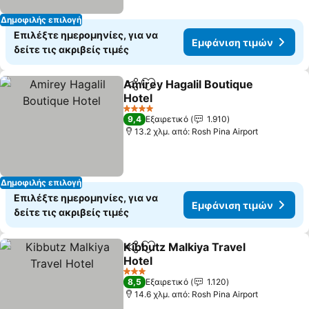
Δημοφιλής επιλογή
Επιλέξτε ημερομηνίες, για να
Εμφάνιση τιμών
δείτε τις ακριβείς τιμές
Amirey Hagalil Boutique
Κοινοποίηση
Προσθήκη στα αγαπημένα
Hotel
Εμφάνιση τιμών
4 Αστέρια
9,4
Εξαιρετικό
1.910
13.2 χλμ. από: Rosh Pina Airport
Δημοφιλής επιλογή
Επιλέξτε ημερομηνίες, για να
Εμφάνιση τιμών
δείτε τις ακριβείς τιμές
Kibbutz Malkiya Travel
Κοινοποίηση
Προσθήκη στα αγαπημένα
Hotel
Εμφάνιση τιμών
3 Αστέρια
8,5
Εξαιρετικό
1.120
14.6 χλμ. από: Rosh Pina Airport