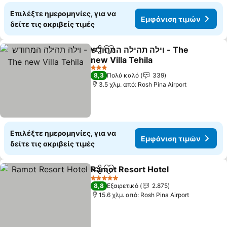
Επιλέξτε ημερομηνίες, για να
Εμφάνιση τιμών
δείτε τις ακριβείς τιμές
וילה תהילה המחודש - The
Κοινοποίηση
Προσθήκη στα αγαπημένα
new Villa Tehila
Εμφάνιση τιμών
3 Αστέρια
8,3
Πολύ καλό
339
3.5 χλμ. από: Rosh Pina Airport
Επιλέξτε ημερομηνίες, για να
Εμφάνιση τιμών
δείτε τις ακριβείς τιμές
Ramot Resort Hotel
Κοινοποίηση
Προσθήκη στα αγαπημένα
Εμφάν
5 Αστέρια
8,8
Εξαιρετικό
2.875
15.6 χλμ. από: Rosh Pina Airport