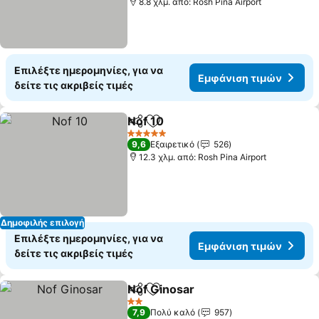
8.8 χλμ. από: Rosh Pina Airport
Επιλέξτε ημερομηνίες, για να
Εμφάνιση τιμών
δείτε τις ακριβείς τιμές
Nof 10
Κοινοποίηση
Προσθήκη στα αγαπημένα
Εμφάνιση τιμών
5 Αστέρια
9,6
Εξαιρετικό
526
12.3 χλμ. από: Rosh Pina Airport
Δημοφιλής επιλογή
Επιλέξτε ημερομηνίες, για να
Εμφάνιση τιμών
δείτε τις ακριβείς τιμές
Nof Ginosar
Κοινοποίηση
Προσθήκη στα αγαπημένα
Εμφάνιση τιμ
2 Αστέρια
7,9
Πολύ καλό
957