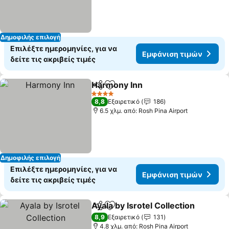
Δημοφιλής επιλογή
Επιλέξτε ημερομηνίες, για να
Εμφάνιση τιμών
δείτε τις ακριβείς τιμές
Harmony Inn
Κοινοποίηση
Προσθήκη στα αγαπημένα
Εμφάνιση τιμ
4 Αστέρια
8,8
Εξαιρετικό
186
6.5 χλμ. από: Rosh Pina Airport
Δημοφιλής επιλογή
Επιλέξτε ημερομηνίες, για να
Εμφάνιση τιμών
δείτε τις ακριβείς τιμές
Ayala by Isrotel Collection
Κοινοποίηση
Προσθήκη στα αγαπημένα
8,9
Εξαιρετικό
131
4.8 χλμ. από: Rosh Pina Airport