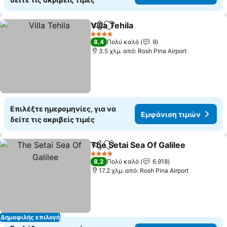
Villa Tehila
Κοινοποίηση
Προσθήκη στα αγαπημένα
Εμφάνιση τιμώ
4 Αστέρια
8,4
Πολύ καλό
9
3.5 χλμ. από: Rosh Pina Airport
Επιλέξτε ημερομηνίες, για να
Εμφάνιση τιμών
δείτε τις ακριβείς τιμές
The Setai Sea Of Galilee
Κοινοποίηση
Προσθήκη στα αγαπημένα
Εμ
4 Αστέρια
8,2
Πολύ καλό
6.918
17.2 χλμ. από: Rosh Pina Airport
Δημοφιλής επιλογή