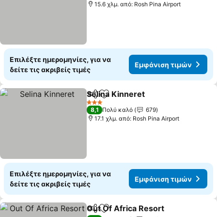
15.6 χλμ. από: Rosh Pina Airport
Επιλέξτε ημερομηνίες, για να
Εμφάνιση τιμών
δείτε τις ακριβείς τιμές
Selina Kinneret
Κοινοποίηση
Προσθήκη στα αγαπημένα
Εμφάνιση 
3 Αστέρια
8,1
Πολύ καλό
679
17.1 χλμ. από: Rosh Pina Airport
Επιλέξτε ημερομηνίες, για να
Εμφάνιση τιμών
δείτε τις ακριβείς τιμές
Out Of Africa Resort
Κοινοποίηση
Προσθήκη στα αγαπημένα
Εμφάν