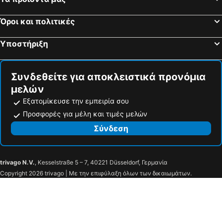
Beirut–Rafic Hariri International Airport
Jerusalem Beach
The Jerusalem Theatre
The Shrine of the Book
Όροι και πολιτικές
Talpiot
Sapir College
Υποστήριξη
Nakhalat Shiv'a
Bab Sharqi Gate
Elie Saab Store
Park Hayarkon
Συνδεθείτε για αποκλειστικά προνόμια
μελών
Εξατομίκευσε την εμπειρία σου
Προσφορές για μέλη και τιμές μελών
Σύνδεση
trivago N.V.
, Kesselstraße 5 – 7, 40221 Düsseldorf, Γερμανία
Copyright 2026 trivago | Με την επιφύλαξη όλων των δικαιωμάτων.