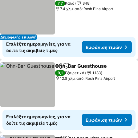
3 Αστέρια
7,7
Καλό
848
7.4 χλμ. από: Rosh Pina Airport
Δημοφιλής επιλογή
Επιλέξτε ημερομηνίες, για να
Εμφάνιση τιμών
δείτε τις ακριβείς τιμές
Ohn-Bar Guesthouse
Κοινοποίηση
Προσθήκη στα αγαπημένα
Εμφά
9,1
Εξαιρετικό
1.183
12.8 χλμ. από: Rosh Pina Airport
Επιλέξτε ημερομηνίες, για να
Εμφάνιση τιμών
δείτε τις ακριβείς τιμές