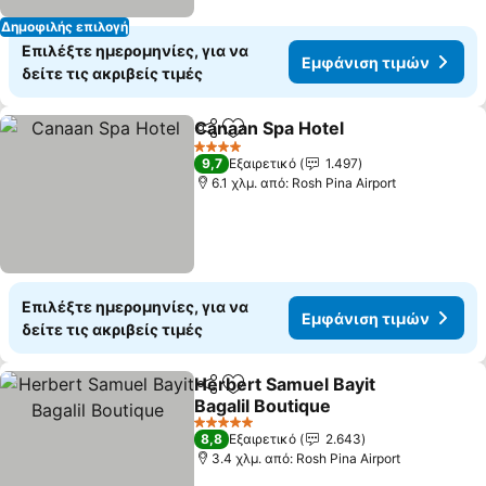
Δημοφιλής επιλογή
Επιλέξτε ημερομηνίες, για να
Εμφάνιση τιμών
δείτε τις ακριβείς τιμές
Canaan Spa Hotel
Κοινοποίηση
Προσθήκη στα αγαπημένα
Εμφάνισ
4 Αστέρια
9,7
Εξαιρετικό
1.497
6.1 χλμ. από: Rosh Pina Airport
Επιλέξτε ημερομηνίες, για να
Εμφάνιση τιμών
δείτε τις ακριβείς τιμές
Herbert Samuel Bayit
Κοινοποίηση
Προσθήκη στα αγαπημένα
Bagalil Boutique
Εμφάνιση τιμών
5 Αστέρια
8,8
Εξαιρετικό
2.643
3.4 χλμ. από: Rosh Pina Airport