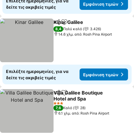
Επιλέξτε ημερομηνίες, για να
Εμφάνιση τιμών
δείτε τις ακριβείς τιμές
Kinar Galilee
Κοινοποίηση
Προσθήκη στα αγαπημένα
Εμφάνιση τιμ
8,4
Πολύ καλό
3.426
14.6 χλμ. από: Rosh Pina Airport
Επιλέξτε ημερομηνίες, για να
Εμφάνιση τιμών
δείτε τις ακριβείς τιμές
Villa Galilee Boutique
Κοινοποίηση
Προσθήκη στα αγαπημένα
Hotel and Spa
Εμφάνιση τιμών
3 Αστέρια
7,6
Καλό
28
6.1 χλμ. από: Rosh Pina Airport