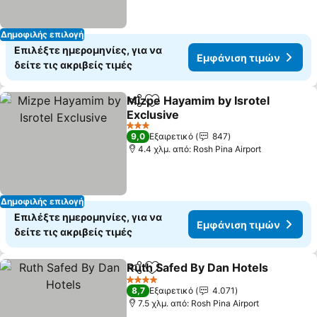
Δημοφιλής επιλογή
Επιλέξτε ημερομηνίες, για να
Εμφάνιση τιμών
δείτε τις ακριβείς τιμές
Mizpe Hayamim by Isrotel
Κοινοποίηση
Προσθήκη στα αγαπημένα
Exclusive
Εμφάνιση τιμών
3 Αστέρια
9,0
Εξαιρετικό
847
4.4 χλμ. από: Rosh Pina Airport
Δημοφιλής επιλογή
Επιλέξτε ημερομηνίες, για να
Εμφάνιση τιμών
δείτε τις ακριβείς τιμές
Ruth Safed By Dan Hotels
Κοινοποίηση
Προσθήκη στα αγαπημένα
4 Αστέρια
8,7
Εξαιρετικό
4.071
7.5 χλμ. από: Rosh Pina Airport