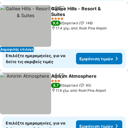
Galilee Hills - Resort &
Κοινοποίηση
Προσθήκη στα αγαπημένα
Suites
Εμφάνιση τιμών
4 Αστέρια
9,6
Εξαιρετικό
148
17.4 χλμ. από: Rosh Pina Airport
Δημοφιλής επιλογή
Επιλέξτε ημερομηνίες, για να
Εμφάνιση τιμών
δείτε τις ακριβείς τιμές
Amirim Atmosphere
Κοινοποίηση
Προσθήκη στα αγαπημένα
Εμφάν
3 Αστέρια
8,7
Εξαιρετικό
93
11.9 χλμ. από: Rosh Pina Airport
Επιλέξτε ημερομηνίες, για να
Εμφάνιση τιμών