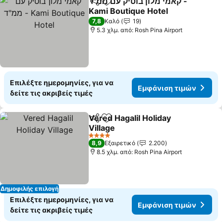
קאמי מלון בוטיק עם ממ"ד -
Κοινοποίηση
Προσθήκη στα αγαπημένα
Kami Boutique Hotel
Εμφάνιση τιμών
7,8
Καλό
19
5.3 χλμ. από: Rosh Pina Airport
Επιλέξτε ημερομηνίες, για να
Εμφάνιση τιμών
δείτε τις ακριβείς τιμές
Vered Hagalil Holiday
Κοινοποίηση
Προσθήκη στα αγαπημένα
Village
Εμφάνιση τιμών
4 Αστέρια
8,9
Εξαιρετικό
2.200
8.5 χλμ. από: Rosh Pina Airport
Δημοφιλής επιλογή
Επιλέξτε ημερομηνίες, για να
Εμφάνιση τιμών
δείτε τις ακριβείς τιμές