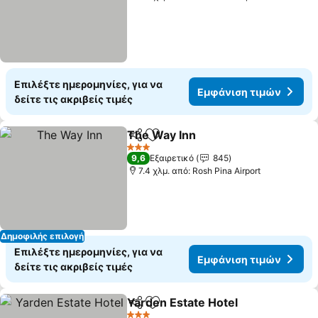
Επιλέξτε ημερομηνίες, για να
Εμφάνιση τιμών
δείτε τις ακριβείς τιμές
The Way Inn
Κοινοποίηση
Προσθήκη στα αγαπημένα
Εμφάνιση τιμ
3 Αστέρια
9,6
Εξαιρετικό
845
7.4 χλμ. από: Rosh Pina Airport
Δημοφιλής επιλογή
Επιλέξτε ημερομηνίες, για να
Εμφάνιση τιμών
δείτε τις ακριβείς τιμές
Yarden Estate Hotel
Κοινοποίηση
Προσθήκη στα αγαπημένα
Εμφάν