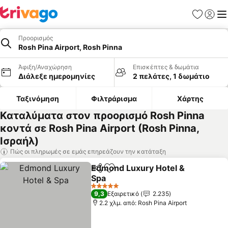
Αγαπημέν
Σύνδε
Με
Προορισμός
Rosh Pina Airport, Rosh Pinna
Άφιξη/Αναχώρηση
Επισκέπτες & δωμάτια
Διάλεξε ημερομηνίες
2 πελάτες, 1 δωμάτιο
Ταξινόμηση
Φιλτράρισμα
Χάρτης
Καταλύματα στον προορισμό Rosh Pinna
κοντά σε Rosh Pina Airport (Rosh Pinna,
Ισραήλ)
Πώς οι πληρωμές σε εμάς επηρεάζουν την κατάταξη
Edmond Luxury Hotel &
Κοινοποίηση
Προσθήκη στα αγαπημένα
Spa
Εμφάνιση τιμών
5 Αστέρια
9,3
Εξαιρετικό
2.235
2.2 χλμ. από: Rosh Pina Airport