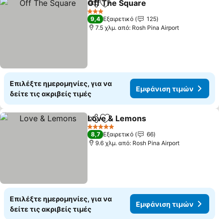
Off The Square
Κοινοποίηση
Προσθήκη στα αγαπημένα
Εμφάνιση 
3 Αστέρια
9,4
Εξαιρετικό
125
7.5 χλμ. από: Rosh Pina Airport
Επιλέξτε ημερομηνίες, για να
Εμφάνιση τιμών
δείτε τις ακριβείς τιμές
Love & Lemons
Κοινοποίηση
Προσθήκη στα αγαπημένα
Εμφάνιση 
5 Αστέρια
8,7
Εξαιρετικό
66
9.6 χλμ. από: Rosh Pina Airport
Επιλέξτε ημερομηνίες, για να
Εμφάνιση τιμών
δείτε τις ακριβείς τιμές