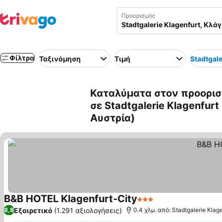
Προορισμός
Φίλτρα
Ταξινόμηση
Τιμή
Stadtgale
Καταλύματα στον προορισ
σε Stadtgalerie Klagenfur
Αυστρία)
B&B HOTEL Klagenfurt-City
3 Αστέρια
Εμφάνιση τιμών
Εξαιρετικό
(1.291 αξιολογήσεις)
8,8
0.4 χλμ. από: Stadtgalerie Klag