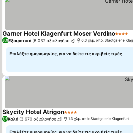
Garner Hotel Klagenfurt Moser Verdino
4 Αστέρ
Ε
Εξαιρετικό
(6.032 αξιολογήσεις)
8,9
0.3 χλμ. από: Stadtgalerie Klag
Επιλέξτε ημερομηνίες, για να δείτε τις ακριβείς τιμές
Skycity Hotel Atrigon
4 Αστέρια
Εμφάνιση τιμών
Καλό
(3.670 αξιολογήσεις)
7,6
1.3 χλμ. από: Stadtgalerie Klagenfurt
Επιλέξτε ημερομηνίες, για να δείτε τις ακριβείς τιμές