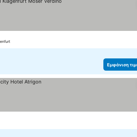
ια
μφάνιση τιμών
enfurt
Εμφάνιση τι