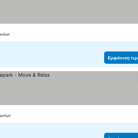
enfurt
Εμφάνιση τι
ν
genfurt