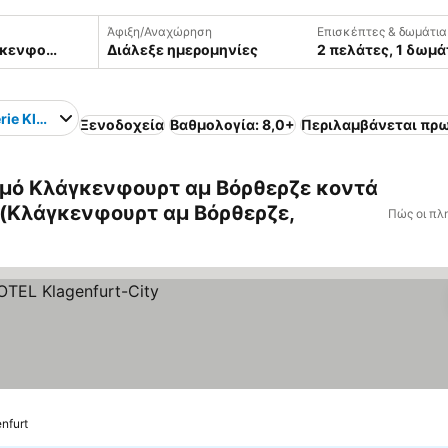
Άφιξη/Αναχώρηση
Επισκέπτες & δωμάτια
Διάλεξε ημερομηνίες
2 πελάτες, 1 δωμά
rie Klagenfurt
Ξενοδοχεία
Βαθμολογία: 8,0+
Περιλαμβάνεται πρ
μό Κλάγκενφουρτ αμ Βόρθερζε κοντά
t (Κλάγκενφουρτ αμ Βόρθερζε,
Πώς οι πλ
enfurt