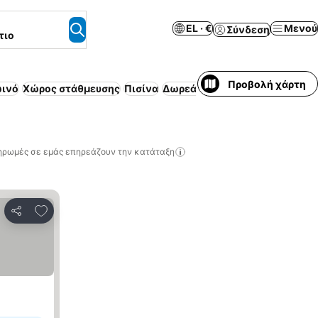
EL · €
Μενού
Σύνδεση
τιο
Προβολή χάρτη
ωινό
Χώρος στάθμευσης
Πισίνα
Δωρεάν ακύρωση
Ημιδιατροφ
ηρωμές σε εμάς επηρεάζουν την κατάταξη
Προσθήκη στα αγαπημένα
Κοινοποίηση