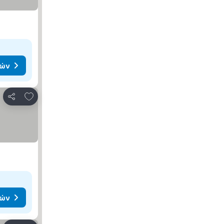
μών
Προσθήκη στα αγαπημένα
Κοινοποίηση
μών