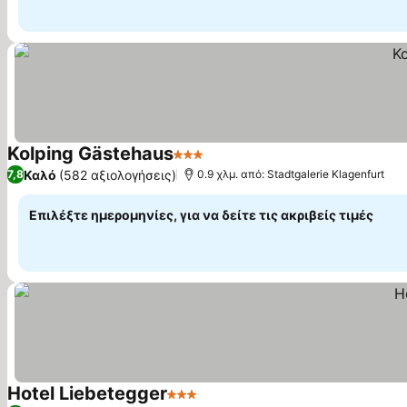
Kolping Gästehaus
3 Αστέρια
Εμφάνιση τιμών
Καλό
(582 αξιολογήσεις)
7,8
0.9 χλμ. από: Stadtgalerie Klagenfurt
Επιλέξτε ημερομηνίες, για να δείτε τις ακριβείς τιμές
Hotel Liebetegger
3 Αστέρια
Εμφάνιση τιμών