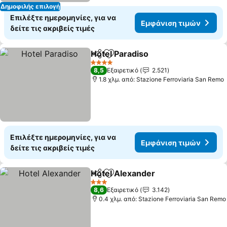
Δημοφιλής επιλογή
Επιλέξτε ημερομηνίες, για να
Εμφάνιση τιμών
δείτε τις ακριβείς τιμές
Hotel Paradiso
Κοινοποίηση
Προσθήκη στα αγαπημένα
4 Αστέρια
8,5
Εξαιρετικό
2.521
1.8 χλμ. από: Stazione Ferroviaria San Remo
Επιλέξτε ημερομηνίες, για να
Εμφάνιση τιμών
δείτε τις ακριβείς τιμές
Hotel Alexander
Κοινοποίηση
Προσθήκη στα αγαπημένα
3 Αστέρια
8,6
Εξαιρετικό
3.142
0.4 χλμ. από: Stazione Ferroviaria San Remo