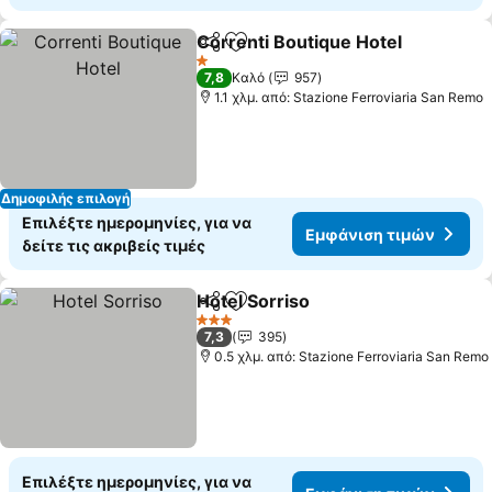
Correnti Boutique Hotel
Κοινοποίηση
Προσθήκη στα αγαπημένα
1 Αστέρια
7,8
Καλό
957
1.1 χλμ. από: Stazione Ferroviaria San Remo
Δημοφιλής επιλογή
Επιλέξτε ημερομηνίες, για να
Εμφάνιση τιμών
δείτε τις ακριβείς τιμές
Hotel Sorriso
Κοινοποίηση
Προσθήκη στα αγαπημένα
3 Αστέρια
7,3
395
0.5 χλμ. από: Stazione Ferroviaria San Remo
Επιλέξτε ημερομηνίες, για να