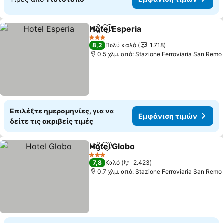
Hotel Esperia
Κοινοποίηση
Προσθήκη στα αγαπημένα
3 Αστέρια
8,2
Πολύ καλό
1.718
0.5 χλμ. από: Stazione Ferroviaria San Remo
Επιλέξτε ημερομηνίες, για να
Εμφάνιση τιμών
δείτε τις ακριβείς τιμές
Hotel Globo
Κοινοποίηση
Προσθήκη στα αγαπημένα
3 Αστέρια
7,8
Καλό
2.423
0.7 χλμ. από: Stazione Ferroviaria San Remo