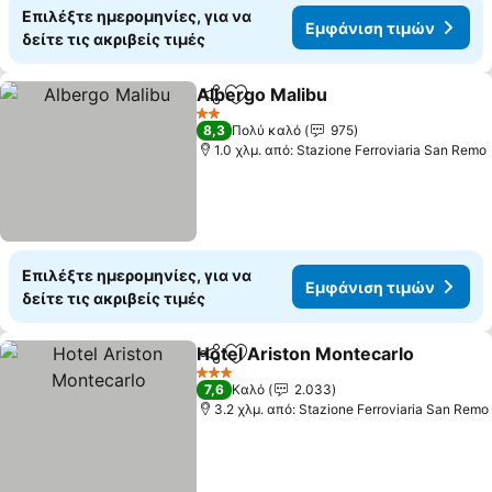
Επιλέξτε ημερομηνίες, για να
Εμφάνιση τιμών
δείτε τις ακριβείς τιμές
Albergo Malibu
Κοινοποίηση
Προσθήκη στα αγαπημένα
2 Αστέρια
8,3
Πολύ καλό
975
1.0 χλμ. από: Stazione Ferroviaria San Remo
Επιλέξτε ημερομηνίες, για να
Εμφάνιση τιμών
δείτε τις ακριβείς τιμές
Hotel Ariston Montecarlo
Κοινοποίηση
Προσθήκη στα αγαπημένα
3 Αστέρια
7,6
Καλό
2.033
3.2 χλμ. από: Stazione Ferroviaria San Remo