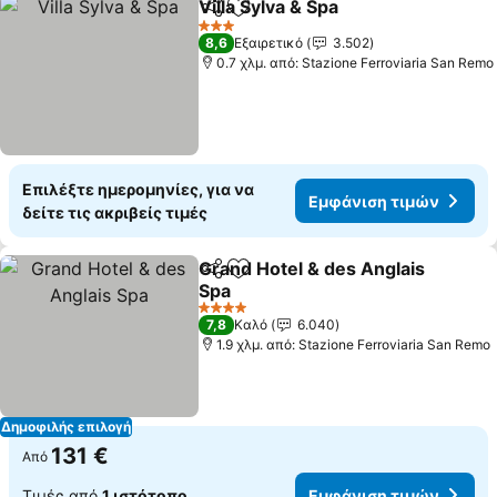
Villa Sylva & Spa
Κοινοποίηση
Προσθήκη στα αγαπημένα
3 Αστέρια
8,6
Εξαιρετικό
3.502
0.7 χλμ. από: Stazione Ferroviaria San Remo
Επιλέξτε ημερομηνίες, για να
Εμφάνιση τιμών
δείτε τις ακριβείς τιμές
Grand Hotel & des Anglais
Κοινοποίηση
Προσθήκη στα αγαπημένα
Spa
4 Αστέρια
7,8
Καλό
6.040
1.9 χλμ. από: Stazione Ferroviaria San Remo
Δημοφιλής επιλογή
131 €
Από
Τιμές από
1 ιστότοπο
Εμφάνιση τιμών