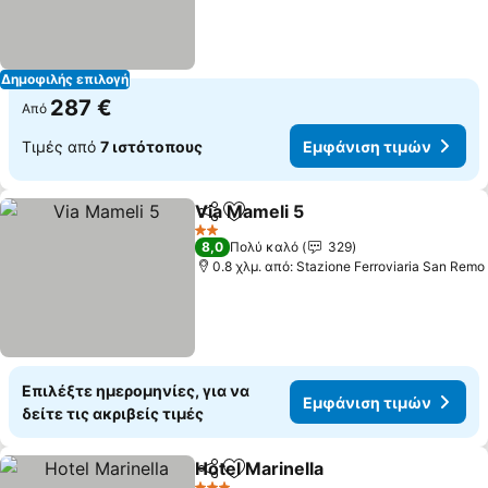
Δημοφιλής επιλογή
287 €
Από
Τιμές από
7 ιστότοπους
Εμφάνιση τιμών
Via Mameli 5
Κοινοποίηση
Προσθήκη στα αγαπημένα
2 Αστέρια
8,0
Πολύ καλό
329
0.8 χλμ. από: Stazione Ferroviaria San Remo
Επιλέξτε ημερομηνίες, για να
Εμφάνιση τιμών
δείτε τις ακριβείς τιμές
Hotel Marinella
Κοινοποίηση
Προσθήκη στα αγαπημένα