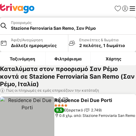
Αγαπημέν
Σύνδε
Με
Προορισμός
Stazione Ferroviaria San Remo, Σαν Ρέμο
Άφιξη/Αναχώρηση
Επισκέπτες & δωμάτια
Διάλεξε ημερομηνίες
2 πελάτες, 1 δωμάτιο
Ταξινόμηση
Φιλτράρισμα
Χάρτης
Καταλύματα στον προορισμό Σαν Ρέμο
κοντά σε Stazione Ferroviaria San Remo (Σαν
Ρέμο, Ιταλία)
Πώς οι πληρωμές σε εμάς επηρεάζουν την κατάταξη
Residence Dei Due Porti
Κοινοποίηση
Προσθήκη στα αγαπημένα
4 Αστέρια
9,5
Εξαιρετικό
2.749
0.6 χλμ. από: Stazione Ferroviaria San Remo