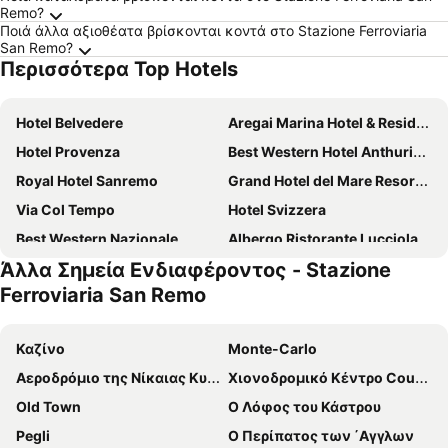
Remo?
Ποιά άλλα αξιοθέατα βρίσκονται κοντά στο Stazione Ferroviaria
San Remo?
Περισσότερα Top Hotels
Hotel Belvedere
Aregai Marina Hotel & Residence
Hotel Provenza
Best Western Hotel Anthurium
Royal Hotel Sanremo
Grand Hotel del Mare Resort & Spa
Via Col Tempo
Hotel Svizzera
Best Western Nazionale
Albergo Ristorante Lucciola
Άλλα Σημεία Ενδιαφέροντος - Stazione
Hotel Villa La Brise
Hotel Arma Ristorante
Ferroviaria San Remo
Hotel Riviera dei Fiori
Lolli Palace Hotel
Hotel Liberty
Hotel Esperia
Καζίνο
Monte-Carlo
Hotel Corso
Hotel Alexander
Αεροδρόμιο της Νίκαιας Κυανή Ακτή
Χιονοδρομικό Κέντρο Courchevel
Old Town
Ο Λόφος του Κάστρου
Pegli
Ο Περίπατος των ΄Αγγλων