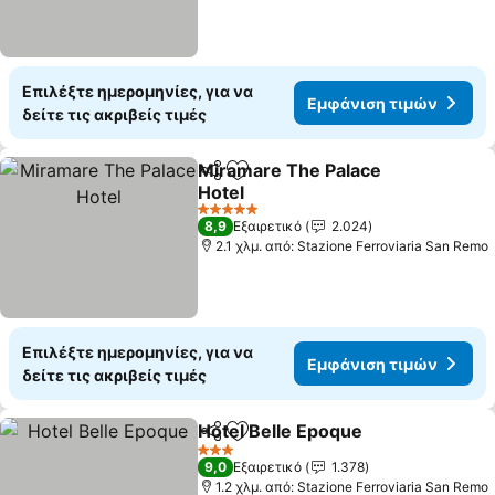
Επιλέξτε ημερομηνίες, για να
Εμφάνιση τιμών
δείτε τις ακριβείς τιμές
Miramare The Palace
Κοινοποίηση
Προσθήκη στα αγαπημένα
Hotel
5 Αστέρια
8,9
Εξαιρετικό
2.024
2.1 χλμ. από: Stazione Ferroviaria San Remo
Επιλέξτε ημερομηνίες, για να
Εμφάνιση τιμών
δείτε τις ακριβείς τιμές
Hotel Belle Epoque
Κοινοποίηση
Προσθήκη στα αγαπημένα
3 Αστέρια
9,0
Εξαιρετικό
1.378
1.2 χλμ. από: Stazione Ferroviaria San Remo