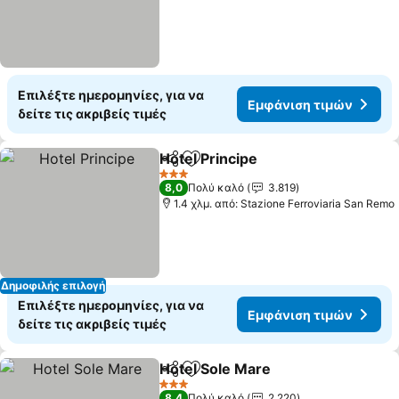
Επιλέξτε ημερομηνίες, για να
Εμφάνιση τιμών
δείτε τις ακριβείς τιμές
Hotel Principe
Κοινοποίηση
Προσθήκη στα αγαπημένα
3 Αστέρια
8,0
Πολύ καλό
3.819
1.4 χλμ. από: Stazione Ferroviaria San Remo
Δημοφιλής επιλογή
Επιλέξτε ημερομηνίες, για να
Εμφάνιση τιμών
δείτε τις ακριβείς τιμές
Hotel Sole Mare
Κοινοποίηση
Προσθήκη στα αγαπημένα
3 Αστέρια
8,4
Πολύ καλό
2.220