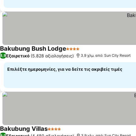
Bakubung Bush Lodge
4 Αστέρια
Εξαιρετικό
(5.828 αξιολογήσεις)
8,9
3.9 χλμ. από: Sun City Resort
Επιλέξτε ημερομηνίες, για να δείτε τις ακριβείς τιμές
Bakubung Villas
4 Αστέρια
Εξαιρετικό
(4.480 αξιολογήσεις)
9,0
3.9 χλμ. από: Sun City Resort