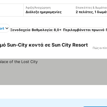
Άφιξη/Αναχώρηση
Επισκέπτες & δωμάτια
Διάλεξε ημερομηνίες
2 πελάτες, 1 δωμά
ort
Ξενοδοχεία
Βαθμολογία: 8,0+
Περιλαμβάνεται πρωινό
ό Sun-City κοντά σε Sun City Resort
Πώς οι πλ