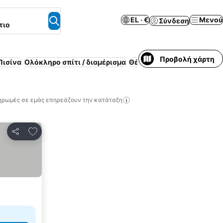
EL · €
Μενού
Σύνδεση
τιο
Προβολή χάρτη
Πισίνα
Ολόκληρο σπίτι / διαμέρισμα
Θέρετρο
Ασύρματο ίντερν
ηρωμές σε εμάς επηρεάζουν την κατάταξη
Προσθήκη στα αγαπημένα
Κοινοποίηση