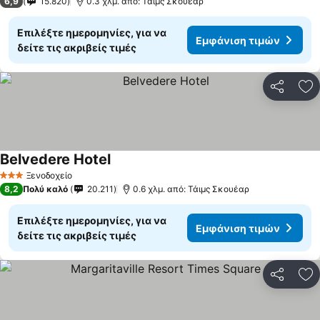
6,9
15.820
0.3 χλμ. από: Τάιμς Σκουέαρ
Επιλέξτε ημερομηνίες, για να
Εμφάνιση τιμών
δείτε τις ακριβείς τιμές
Κοινοποί
Πρ
Belvedere Hotel
Ξενοδοχείο
3 Αστέρια
8,2
Πολύ καλό
20.211
0.6 χλμ. από: Τάιμς Σκουέαρ
Επιλέξτε ημερομηνίες, για να
Εμφάνιση τιμών
δείτε τις ακριβείς τιμές
Κοινοποί
Πρ