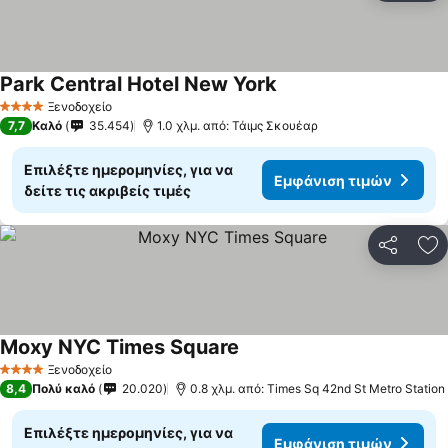
Park Central Hotel New York
Ξενοδοχείο
4 Αστέρια
7,7
Καλό
35.454
1.0 χλμ. από: Τάιμς Σκουέαρ
Επιλέξτε ημερομηνίες, για να
Εμφάνιση τιμών
δείτε τις ακριβείς τιμές
Κοινοποί
Πρ
Moxy NYC Times Square
Ξενοδοχείο
4 Αστέρια
8,4
Πολύ καλό
20.020
0.8 χλμ. από: Times Sq 42nd St Metro Station
Επιλέξτε ημερομηνίες, για να
Εμφάνιση τιμών