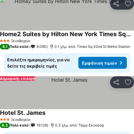
Κοινοποί
Πρ
Home2 Suites by Hilton New York Times Square
Ξενοδοχείο
3 Αστέρια
8,1
Πολύ καλό
9.090
0.1 χλμ. από: Times Sq 42nd St Metro Station
Επιλέξτε ημερομηνίες, για να
Εμφάνιση τιμών
δείτε τις ακριβείς τιμές
Δημοφιλής επιλογή
Κοινοποί
Πρ
Hotel St. James
Ξενοδοχείο
3 Αστέρια
8,3
Πολύ καλό
16.126
0.3 χλμ. από: Τάιμς Σκουέαρ