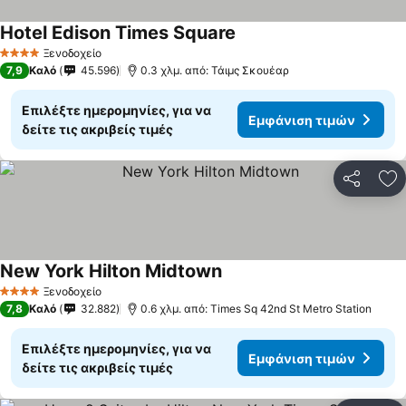
Hotel Edison Times Square
Ξενοδοχείο
4 Αστέρια
7,9
Καλό
45.596
0.3 χλμ. από: Τάιμς Σκουέαρ
Επιλέξτε ημερομηνίες, για να
Εμφάνιση τιμών
δείτε τις ακριβείς τιμές
Κοινοποί
Πρ
New York Hilton Midtown
Ξενοδοχείο
4 Αστέρια
7,8
Καλό
32.882
0.6 χλμ. από: Times Sq 42nd St Metro Station
Επιλέξτε ημερομηνίες, για να
Εμφάνιση τιμών
δείτε τις ακριβείς τιμές