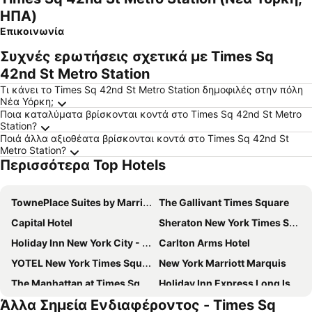
ΗΠΑ)
Επικοινωνία
Συχνές ερωτήσεις σχετικά με Times Sq
42nd St Metro Station
Τι κάνει το Times Sq 42nd St Metro Station δημοφιλές στην πόλη
Νέα Υόρκη;
Ποια καταλύματα βρίσκονται κοντά στο Times Sq 42nd St Metro
Station?
Ποιά άλλα αξιοθέατα βρίσκονται κοντά στο Times Sq 42nd St
Metro Station?
Περισσότερα Top Hotels
TownePlace Suites by Marriott New York Long Island City/Manhattan View
The Gallivant Times Square
Capital Hotel
Sheraton New York Times Square Hotel
Holiday Inn New York City - Times Square By Ihg
Carlton Arms Hotel
YOTEL New York Times Square
New York Marriott Marquis
The Manhattan at Times Square Hotel
Holiday Inn Express Long Island City E - New York By Ihg
Άλλα Σημεία Ενδιαφέροντος - Times Sq
New Yorker
Paramount Times Square - A Generator Hotel