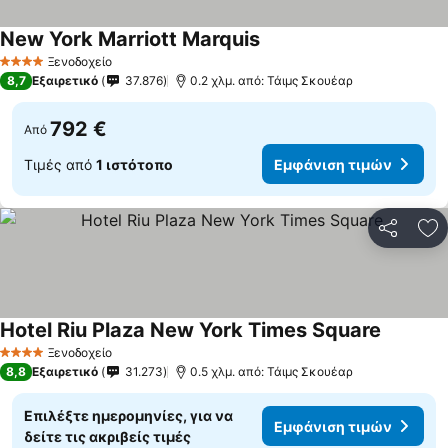
New York Marriott Marquis
Ξενοδοχείο
4 Αστέρια
8,7
Εξαιρετικό
37.876
0.2 χλμ. από: Τάιμς Σκουέαρ
792 €
Από
Τιμές από
1 ιστότοπο
Εμφάνιση τιμών
Κοινοποί
Πρ
Hotel Riu Plaza New York Times Square
Ξενοδοχείο
4 Αστέρια
8,8
Εξαιρετικό
31.273
0.5 χλμ. από: Τάιμς Σκουέαρ
Επιλέξτε ημερομηνίες, για να
Εμφάνιση τιμών
δείτε τις ακριβείς τιμές