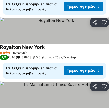
Επιλέξτε ημερομηνίες, για να
Εμφάνιση τιμών
δείτε τις ακριβείς τιμές
Κοινοποί
Πρ
Royalton New York
Ξενοδοχείο
4 Αστέρια
7,9
Καλό
8.890
0.3 χλμ. από: Τάιμς Σκουέαρ
Επιλέξτε ημερομηνίες, για να
Εμφάνιση τιμών
δείτε τις ακριβείς τιμές
Κοινοποί
Πρ