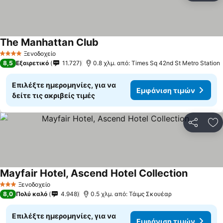
The Manhattan Club
Ξενοδοχείο
4 Αστέρια
8,5
Εξαιρετικό
11.727
0.8 χλμ. από: Times Sq 42nd St Metro Station
Επιλέξτε ημερομηνίες, για να
Εμφάνιση τιμών
δείτε τις ακριβείς τιμές
Κοινοποί
Πρ
Mayfair Hotel, Ascend Hotel Collection
Ξενοδοχείο
3 Αστέρια
8,0
Πολύ καλό
4.948
0.5 χλμ. από: Τάιμς Σκουέαρ
Επιλέξτε ημερομηνίες, για να
Εμφάνιση τιμών