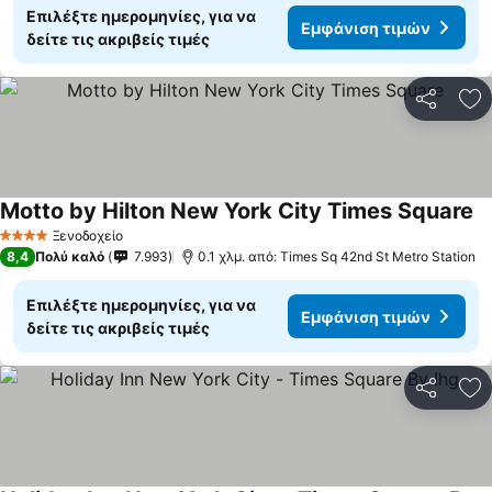
Επιλέξτε ημερομηνίες, για να
Εμφάνιση τιμών
δείτε τις ακριβείς τιμές
Κοινοποί
Πρ
Motto by Hilton New York City Times Square
Ξενοδοχείο
4 Αστέρια
8,4
Πολύ καλό
7.993
0.1 χλμ. από: Times Sq 42nd St Metro Station
Επιλέξτε ημερομηνίες, για να
Εμφάνιση τιμών
δείτε τις ακριβείς τιμές
Κοινοποί
Πρ