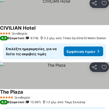
Κοινοποί
Πρ
CIVILIAN Hotel
Ξενοδοχείο
4 Αστέρια
9,0
Εξαιρετικό
9.119
0.3 χλμ. από: Times Sq 42nd St Metro Station
Επιλέξτε ημερομηνίες, για να
Εμφάνιση τιμών
δείτε τις ακριβείς τιμές
Κοινοποί
Πρ
The Plaza
Ξενοδοχείο
5 Αστέρια
9,0
Εξαιρετικό
13.567
1.3 χλμ. από: Τάιμς Σκουέαρ