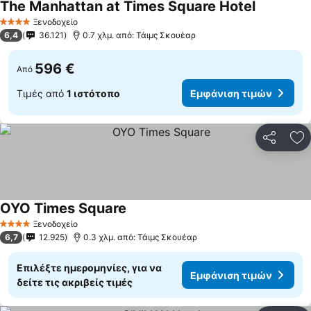
The Manhattan at Times Square Hotel
Ξενοδοχείο
4 Αστέρια
6,4
36.121
0.7 χλμ. από: Τάιμς Σκουέαρ
596 €
Από
Τιμές από
1 ιστότοπο
Εμφάνιση τιμών
Κοινοποί
Πρ
OYO Times Square
Ξενοδοχείο
4 Αστέρια
6,7
12.925
0.3 χλμ. από: Τάιμς Σκουέαρ
Επιλέξτε ημερομηνίες, για να
Εμφάνιση τιμών
δείτε τις ακριβείς τιμές