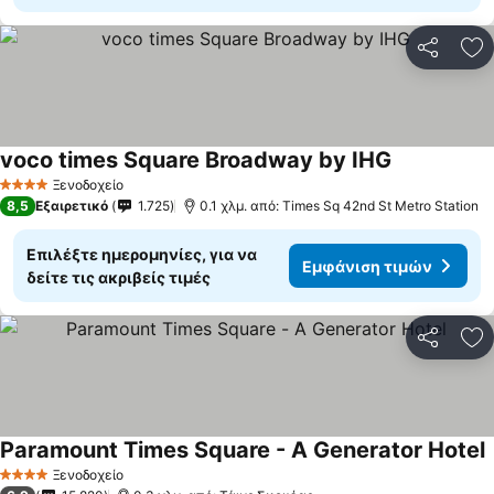
Κοινοποί
Πρ
voco times Square Broadway by IHG
Ξενοδοχείο
4 Αστέρια
8,5
Εξαιρετικό
1.725
0.1 χλμ. από: Times Sq 42nd St Metro Station
Επιλέξτε ημερομηνίες, για να
Εμφάνιση τιμών
δείτε τις ακριβείς τιμές
Κοινοποί
Πρ
Paramount Times Square - A Generator Hotel
Ξενοδοχείο
4 Αστέρια