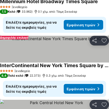
Millennium Hotel Broadway Times Square
Ξενοδοχείο
4 Αστέρια
7,5
Καλό
33.962
0.1 χλμ. από: Τάιμς Σκουέαρ
Επιλέξτε ημερομηνίες, για να
Εμφάνιση τιμών
δείτε τις ακριβείς τιμές
Δημοφιλής επιλογή
Κοινοποί
Πρ
InterContinental New York Times Square by IHG
Ξενοδοχείο
5 Αστέρια
8,4
Πολύ καλό
22.373
0.3 χλμ. από: Τάιμς Σκουέαρ
Επιλέξτε ημερομηνίες, για να
Εμφάνιση τιμών
δείτε τις ακριβείς τιμές
Κοινοποί
Πρ