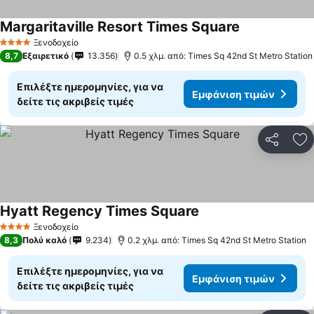
Margaritaville Resort Times Square
Ξενοδοχείο
4 Αστέρια
8,7
Εξαιρετικό
13.356
0.5 χλμ. από: Times Sq 42nd St Metro Station
Επιλέξτε ημερομηνίες, για να
Εμφάνιση τιμών
δείτε τις ακριβείς τιμές
Κοινοποί
Πρ
Hyatt Regency Times Square
Ξενοδοχείο
4 Αστέρια
8,3
Πολύ καλό
9.234
0.2 χλμ. από: Times Sq 42nd St Metro Station
Επιλέξτε ημερομηνίες, για να
Εμφάνιση τιμών
δείτε τις ακριβείς τιμές