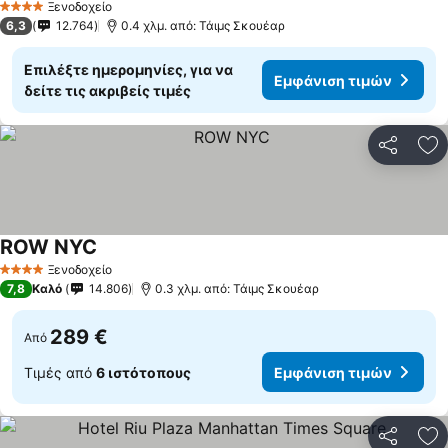
Ξενοδοχείο
4 Αστέρια
6,3
12.764
0.4 χλμ. από: Τάιμς Σκουέαρ
Επιλέξτε ημερομηνίες, για να
Εμφάνιση τιμών
δείτε τις ακριβείς τιμές
Κοινοποί
Πρ
ROW NYC
Ξενοδοχείο
4 Αστέρια
7,8
Καλό
14.806
0.3 χλμ. από: Τάιμς Σκουέαρ
289 €
Από
Τιμές από
6 ιστότοπους
Εμφάνιση τιμών
Κοινοποί
Πρ