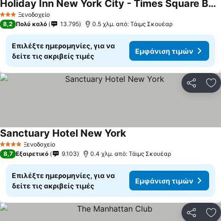
Holiday Inn New York City - Times Square By Ihg
Ξενοδοχείο
3 Αστέρια
8,2
Πολύ καλό
13.795
0.5 χλμ. από: Τάιμς Σκουέαρ
Επιλέξτε ημερομηνίες, για να
Εμφάνιση τιμών
δείτε τις ακριβείς τιμές
Κοινοποί
Πρ
Sanctuary Hotel New York
Ξενοδοχείο
4 Αστέρια
8,7
Εξαιρετικό
9.103
0.4 χλμ. από: Τάιμς Σκουέαρ
Επιλέξτε ημερομηνίες, για να
Εμφάνιση τιμών
δείτε τις ακριβείς τιμές
Κοινοποί
Πρ