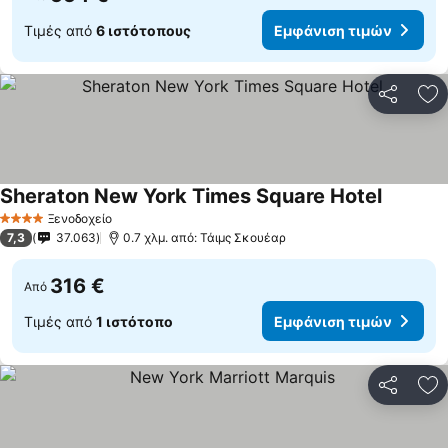
Τιμές από
6 ιστότοπους
Εμφάνιση τιμών
Κοινοποί
Πρ
Sheraton New York Times Square Hotel
Ξενοδοχείο
4 Αστέρια
7,3
37.063
0.7 χλμ. από: Τάιμς Σκουέαρ
316 €
Από
Τιμές από
1 ιστότοπο
Εμφάνιση τιμών
Κοινοποί
Πρ