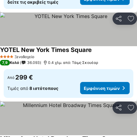
δείτε τις ακριβείς τιμές
Κοινοποί
Πρ
YOTEL New York Times Square
Ξενοδοχείο
4 Αστέρια
7,9
Καλό
36.093
0.4 χλμ. από: Τάιμς Σκουέαρ
299 €
Από
Τιμές από
8 ιστότοπους
Εμφάνιση τιμών
Κοινοποί
Πρ