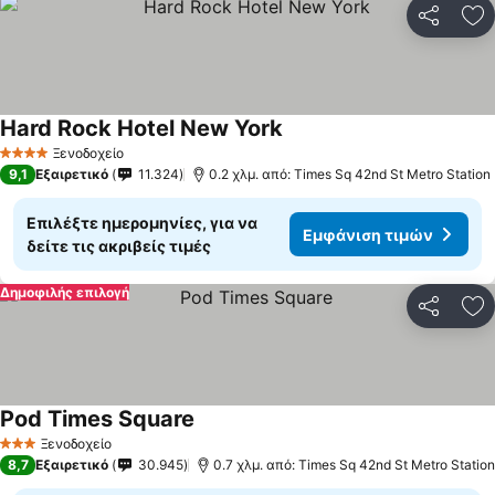
Κοινοποί
Πρ
Hard Rock Hotel New York
Ξενοδοχείο
4 Αστέρια
9,1
Εξαιρετικό
11.324
0.2 χλμ. από: Times Sq 42nd St Metro Station
Επιλέξτε ημερομηνίες, για να
Εμφάνιση τιμών
δείτε τις ακριβείς τιμές
Δημοφιλής επιλογή
Κοινοποί
Πρ
Pod Times Square
Ξενοδοχείο
3 Αστέρια
8,7
Εξαιρετικό
30.945
0.7 χλμ. από: Times Sq 42nd St Metro Station