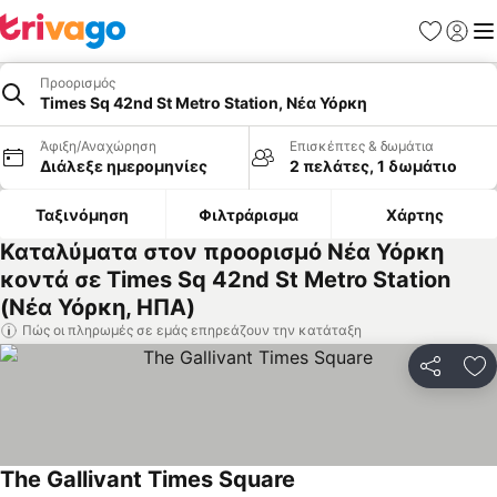
Αγαπημέν
Σύνδε
Με
Προορισμός
Times Sq 42nd St Metro Station, Νέα Υόρκη
Άφιξη/Αναχώρηση
Επισκέπτες & δωμάτια
Διάλεξε ημερομηνίες
2 πελάτες, 1 δωμάτιο
Ταξινόμηση
Φιλτράρισμα
Χάρτης
Καταλύματα στον προορισμό Νέα Υόρκη
κοντά σε Times Sq 42nd St Metro Station
(Νέα Υόρκη, ΗΠΑ)
Πώς οι πληρωμές σε εμάς επηρεάζουν την κατάταξη
Κοινοποί
Πρ
The Gallivant Times Square