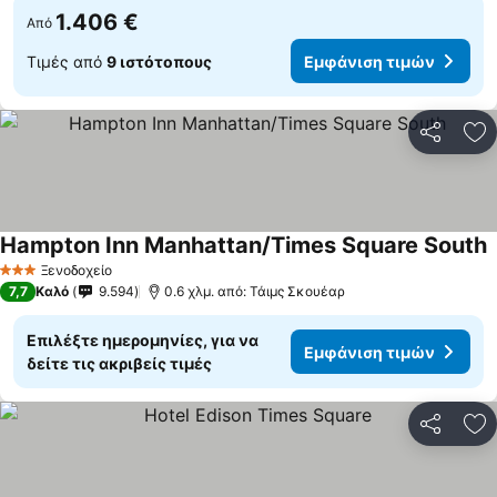
1.406 €
Από
Τιμές από
9 ιστότοπους
Εμφάνιση τιμών
Κοινοποί
Πρ
Hampton Inn Manhattan/Times Square South
Ξενοδοχείο
3 Αστέρια
7,7
Καλό
9.594
0.6 χλμ. από: Τάιμς Σκουέαρ
Επιλέξτε ημερομηνίες, για να
Εμφάνιση τιμών
δείτε τις ακριβείς τιμές
Κοινοποί
Πρ