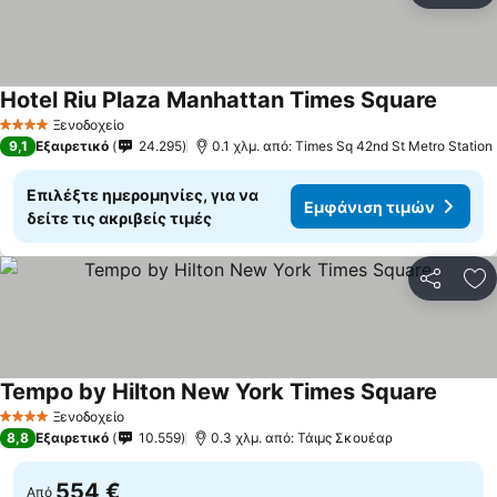
Hotel Riu Plaza Manhattan Times Square
Ξενοδοχείο
4 Αστέρια
9,1
Εξαιρετικό
24.295
0.1 χλμ. από: Times Sq 42nd St Metro Station
Επιλέξτε ημερομηνίες, για να
Εμφάνιση τιμών
δείτε τις ακριβείς τιμές
Κοινοποί
Πρ
Tempo by Hilton New York Times Square
Ξενοδοχείο
4 Αστέρια
8,8
Εξαιρετικό
10.559
0.3 χλμ. από: Τάιμς Σκουέαρ
554 €
Από