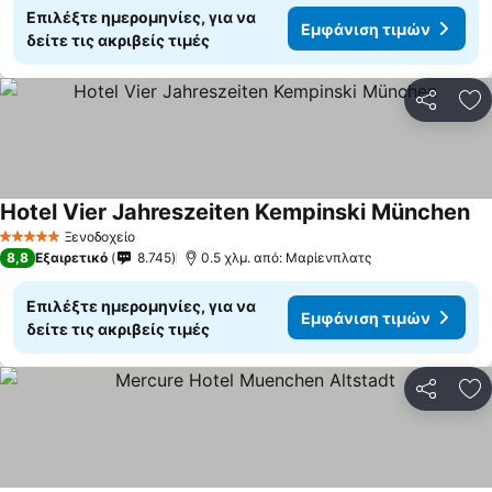
Επιλέξτε ημερομηνίες, για να
Εμφάνιση τιμών
δείτε τις ακριβείς τιμές
Κοινοποί
Πρ
Hotel Vier Jahreszeiten Kempinski München
Ξενοδοχείο
5 Αστέρια
8,8
Εξαιρετικό
8.745
0.5 χλμ. από: Μαρίενπλατς
Επιλέξτε ημερομηνίες, για να
Εμφάνιση τιμών
δείτε τις ακριβείς τιμές
Κοινοποί
Πρ