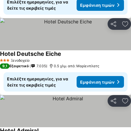
Επιλέξτε ημερομηνίες, για να
Εμφάνιση τιμών
δείτε τις ακριβείς τιμές
Κοινοποί
Πρ
Hotel Deutsche Eiche
Ξενοδοχείο
3 Αστέρια
9,1
Εξαιρετικό
7.035
0.5 χλμ. από: Μαρίενπλατς
Επιλέξτε ημερομηνίες, για να
Εμφάνιση τιμών
δείτε τις ακριβείς τιμές
Κοινοποί
Πρ
Hotel Admiral