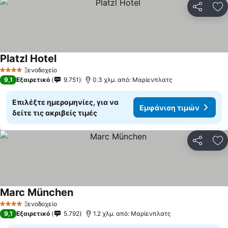
Κοινοποί
Πρ
Platzl Hotel
Ξενοδοχείο
4 Αστέρια
9,1
Εξαιρετικό
9.751
0.3 χλμ. από: Μαρίενπλατς
Επιλέξτε ημερομηνίες, για να
Εμφάνιση τιμών
δείτε τις ακριβείς τιμές
Κοινοποί
Πρ
Marc München
Ξενοδοχείο
4 Αστέρια
9,1
Εξαιρετικό
5.792
1.2 χλμ. από: Μαρίενπλατς