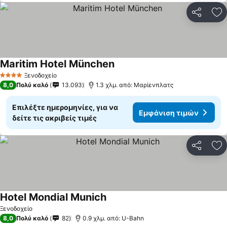
Κοινοποί
Πρ
Maritim Hotel München
Ξενοδοχείο
4 Αστέρια
8,0
Πολύ καλό
13.093
1.3 χλμ. από: Μαρίενπλατς
Επιλέξτε ημερομηνίες, για να
Εμφάνιση τιμών
δείτε τις ακριβείς τιμές
Κοινοποί
Πρ
Hotel Mondial Munich
Ξενοδοχείο
8,0
Πολύ καλό
82
0.9 χλμ. από: U-Bahn