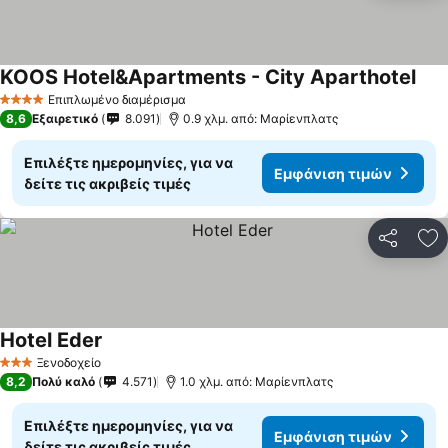
KOOS Hotel&Apartments - City Aparthotel
Επιπλωμένο διαμέρισμα
4 Αστέρια
8,6
Εξαιρετικό
8.091
0.9 χλμ. από: Μαρίενπλατς
Επιλέξτε ημερομηνίες, για να
Εμφάνιση τιμών
δείτε τις ακριβείς τιμές
Κοινοποί
Πρ
Hotel Eder
Ξενοδοχείο
3 Αστέρια
8,2
Πολύ καλό
4.571
1.0 χλμ. από: Μαρίενπλατς
Επιλέξτε ημερομηνίες, για να
Εμφάνιση τιμών
δείτε τις ακριβείς τιμές