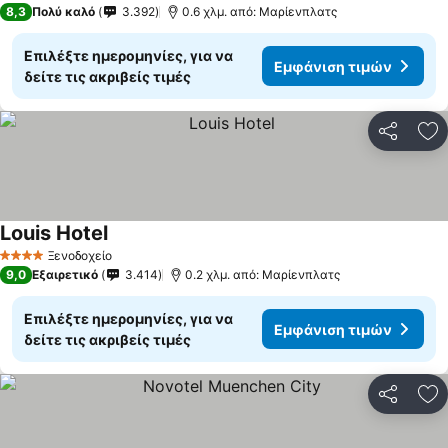
8,3
Πολύ καλό
3.392
0.6 χλμ. από: Μαρίενπλατς
Επιλέξτε ημερομηνίες, για να
Εμφάνιση τιμών
δείτε τις ακριβείς τιμές
Κοινοποί
Πρ
Louis Hotel
Ξενοδοχείο
4 Αστέρια
9,0
Εξαιρετικό
3.414
0.2 χλμ. από: Μαρίενπλατς
Επιλέξτε ημερομηνίες, για να
Εμφάνιση τιμών
δείτε τις ακριβείς τιμές
Κοινοποί
Πρ