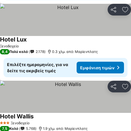
Κοινοποί
Πρ
Hotel Lux
Ξενοδοχείο
8,4
Πολύ καλό
2.178
0.3 χλμ. από: Μαρίενπλατς
Επιλέξτε ημερομηνίες, για να
Εμφάνιση τιμών
δείτε τις ακριβείς τιμές
Κοινοποί
Πρ
Hotel Wallis
Ξενοδοχείο
3 Αστέρια
7,5
Καλό
5.768
1.9 χλμ. από: Μαρίενπλατς