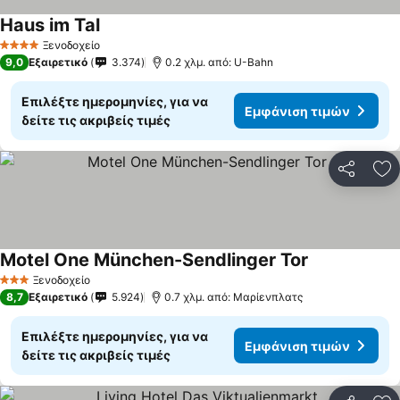
Haus im Tal
Ξενοδοχείο
4 Αστέρια
9,0
Εξαιρετικό
3.374
0.2 χλμ. από: U-Bahn
Επιλέξτε ημερομηνίες, για να
Εμφάνιση τιμών
δείτε τις ακριβείς τιμές
Κοινοποί
Πρ
Motel One München-Sendlinger Tor
Ξενοδοχείο
3 Αστέρια
8,7
Εξαιρετικό
5.924
0.7 χλμ. από: Μαρίενπλατς
Επιλέξτε ημερομηνίες, για να
Εμφάνιση τιμών
δείτε τις ακριβείς τιμές