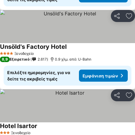
Κοινοποί
Πρ
Unsöld's Factory Hotel
Ξενοδοχείο
4 Αστέρια
8,9
Εξαιρετικό
2.617
0.9 χλμ. από: U-Bahn
Επιλέξτε ημερομηνίες, για να
Εμφάνιση τιμών
δείτε τις ακριβείς τιμές
Κοινοποί
Πρ
Hotel Isartor
Ξενοδοχείο
3 Αστέρια