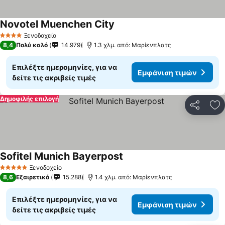
Novotel Muenchen City
Ξενοδοχείο
4 Αστέρια
8,4
Πολύ καλό
14.979
1.3 χλμ. από: Μαρίενπλατς
Επιλέξτε ημερομηνίες, για να
Εμφάνιση τιμών
δείτε τις ακριβείς τιμές
Δημοφιλής επιλογή
Κοινοποί
Πρ
Sofitel Munich Bayerpost
Ξενοδοχείο
5 Αστέρια
8,6
Εξαιρετικό
15.288
1.4 χλμ. από: Μαρίενπλατς
Επιλέξτε ημερομηνίες, για να
Εμφάνιση τιμών
δείτε τις ακριβείς τιμές