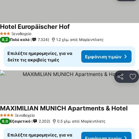
Hotel Europäischer Hof
Ξενοδοχείο
3 Αστέρια
8,2
Πολύ καλό
7.324
1.2 χλμ. από: Μαρίενπλατς
Επιλέξτε ημερομηνίες, για να
Εμφάνιση τιμών
δείτε τις ακριβείς τιμές
Κοινοποί
Πρ
MAXIMILIAN MUNICH Apartments & Hotel
Ξενοδοχείο
4 Αστέρια
9,0
Εξαιρετικό
2.202
0.5 χλμ. από: Μαρίενπλατς
Επιλέξτε ημερομηνίες, για να
Εμφάνιση τιμών