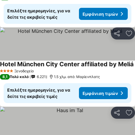
Επιλέξτε ημερομηνίες, για να
Εμφάνιση τιμών
δείτε τις ακριβείς τιμές
Κοινοποί
Πρ
Hotel München City Center affiliated by Meliá
Ξενοδοχείο
4 Αστέρια
8,1
Πολύ καλό
6.221
1.5 χλμ. από: Μαρίενπλατς
Επιλέξτε ημερομηνίες, για να
Εμφάνιση τιμών
δείτε τις ακριβείς τιμές
Κοινοποί
Πρ