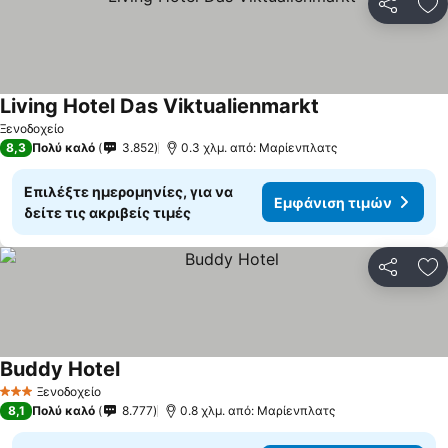
Κοινοποί
Πρ
Living Hotel Das Viktualienmarkt
Ξενοδοχείο
8,3
Πολύ καλό
3.852
0.3 χλμ. από: Μαρίενπλατς
Επιλέξτε ημερομηνίες, για να
Εμφάνιση τιμών
δείτε τις ακριβείς τιμές
Κοινοποί
Πρ
Buddy Hotel
Ξενοδοχείο
3 Αστέρια
8,1
Πολύ καλό
8.777
0.8 χλμ. από: Μαρίενπλατς