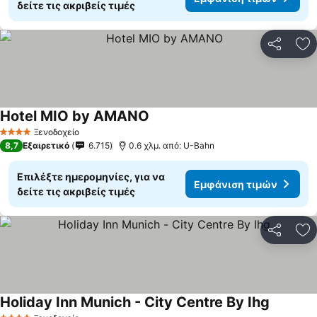
δείτε τις ακριβείς τιμές
Κοινοποί
Πρ
Hotel MIO by AMANO
Ξενοδοχείο
4 Αστέρια
8,7
Εξαιρετικό
6.715
0.6 χλμ. από: U-Bahn
Επιλέξτε ημερομηνίες, για να
Εμφάνιση τιμών
δείτε τις ακριβείς τιμές
Κοινοποί
Πρ
Holiday Inn Munich - City Centre By Ihg