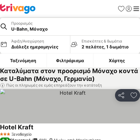
Αγαπημέν
Σύνδε
Με
Προορισμός
U-Bahn, Μόναχο
Άφιξη/Αναχώρηση
Επισκέπτες & δωμάτια
Διάλεξε ημερομηνίες
2 πελάτες, 1 δωμάτιο
Ταξινόμηση
Φιλτράρισμα
Χάρτης
Καταλύματα στον προορισμό Μόναχο κοντά
σε U-Bahn (Μόναχο, Γερμανία)
Πώς οι πληρωμές σε εμάς επηρεάζουν την κατάταξη
Κοινοποί
Πρ
Hotel Kraft
Ξενοδοχείο
3 Αστέρια