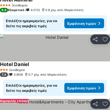
Ξενοδοχείο
4 Αστέρια
8,8
Εξαιρετικό
4.013
0.8 χλμ. από: Μαρίενπλατς
Επιλέξτε ημερομηνίες, για να
Εμφάνιση τιμών
δείτε τις ακριβείς τιμές
Κοινοποί
Πρ
Hotel Daniel
Ξενοδοχείο
3 Αστέρια
7,4
3.809
0.7 χλμ. από: Μαρίενπλατς
Επιλέξτε ημερομηνίες, για να
Εμφάνιση τιμών
δείτε τις ακριβείς τιμές
Δημοφιλής επιλογή
Κοινοποί
Πρ