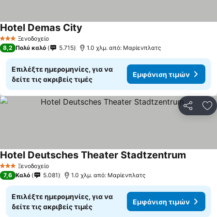
Hotel Demas City
Ξενοδοχείο
3 Αστέρια
8,2
Πολύ καλό
5.715
1.0 χλμ. από: Μαρίενπλατς
Επιλέξτε ημερομηνίες, για να
Εμφάνιση τιμών
δείτε τις ακριβείς τιμές
Κοινοποί
Πρ
Hotel Deutsches Theater Stadtzentrum
Ξενοδοχείο
3 Αστέρια
7,6
Καλό
5.081
1.0 χλμ. από: Μαρίενπλατς
Επιλέξτε ημερομηνίες, για να
Εμφάνιση τιμών
δείτε τις ακριβείς τιμές