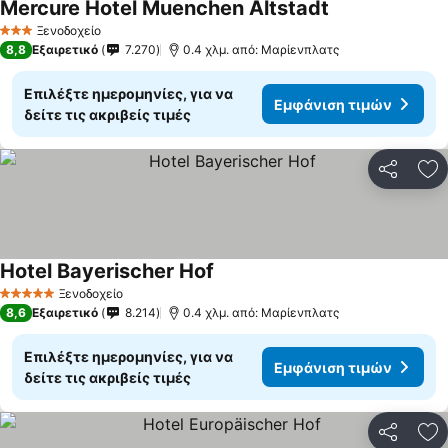
Mercure Hotel Muenchen Altstadt
Ξενοδοχείο
3 Αστέρια
8,8
Εξαιρετικό
7.270
0.4 χλμ. από: Μαρίενπλατς
Επιλέξτε ημερομηνίες, για να
Εμφάνιση τιμών
δείτε τις ακριβείς τιμές
Κοινοποί
Πρ
Hotel Bayerischer Hof
Ξενοδοχείο
5 Αστέρια
8,6
Εξαιρετικό
8.214
0.4 χλμ. από: Μαρίενπλατς
Επιλέξτε ημερομηνίες, για να
Εμφάνιση τιμών
δείτε τις ακριβείς τιμές
Κοινοποί
Πρ