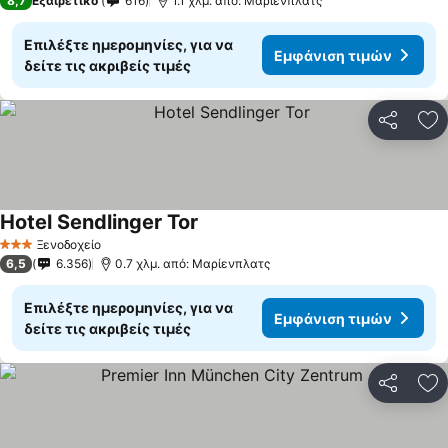
8,7
Εξαιρετικό
616
1.1 χλμ. από: Μαρίενπλατς
Επιλέξτε ημερομηνίες, για να
Εμφάνιση τιμών
δείτε τις ακριβείς τιμές
Κοινοποί
Πρ
Hotel Sendlinger Tor
Ξενοδοχείο
3 Αστέρια
6,5
6.356
0.7 χλμ. από: Μαρίενπλατς
Επιλέξτε ημερομηνίες, για να
Εμφάνιση τιμών
δείτε τις ακριβείς τιμές
Κοινοποί
Πρ