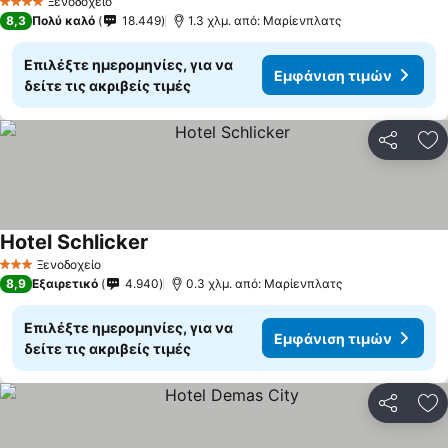
Ξενοδοχείο
4 Αστέρια
8,3
Πολύ καλό
18.449
1.3 χλμ. από: Μαρίενπλατς
Επιλέξτε ημερομηνίες, για να
Εμφάνιση τιμών
δείτε τις ακριβείς τιμές
Κοινοποί
Πρ
Hotel Schlicker
Ξενοδοχείο
3 Αστέρια
8,9
Εξαιρετικό
4.940
0.3 χλμ. από: Μαρίενπλατς
Επιλέξτε ημερομηνίες, για να
Εμφάνιση τιμών
δείτε τις ακριβείς τιμές
Κοινοποί
Πρ