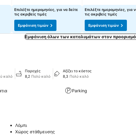
Εμφάνιση τιμών
Εμφάνιση τιμών
Επιλέξτε ημερομηνίες, για να δείτε
Επιλέξτε ημερομηνίες, για ν
τις ακριβείς τιμές
τις ακριβείς τιμές
Εμφάνιση τιμών
Εμφάνιση τιμών
Εμφάνιση όλων των καταλυμάτων στον προορισμό
Παροχές
Αξίζει το κόστος
ύ καλό
8,2
Πολύ καλό
8,3
Πολύ καλό
άτια
Parking
Λόμπι
Χώρος στάθμευσης