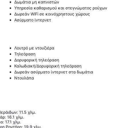
Δωμάτια μη καπνιστών
Υπηρεσία καθαρισμού και στεγνώματος ρούχων
Δωρεάν WiFi σε κοινόχρηστους χώρους
Ασύρματο ίντερνετ
Λουτρό με ντουζιέρα
Τηλεόραση
Δορυφορική τηλεόραση
Καλωδιακή/Δορυφορική τηλεόραση
Δωρεάν ασύρματο ίντερνετ στα δωμάτια
Ντουλάπα
Νεράιδων
:
11.5
χλμ.
τάρ
:
16.1
χλμ.
ρα
:
17.1
χλμ.
ρη Ροντήρη
:
19.9
χλμ.