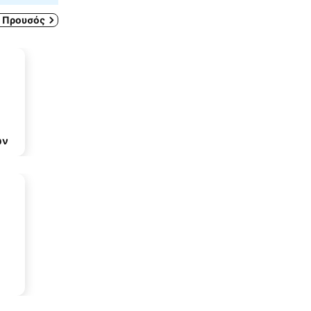
 Προυσός
ων