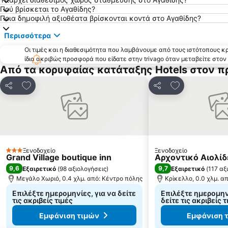
Πού βρίσκεται το Αγαθίδης?
Ποια δημοφιλή αξιοθέατα βρίσκονται κοντά στο Αγαθίδης?
Περισσότερα
Οι τιμές και η διαθεσιμότητα που λαμβάνουμε από τους ιστότοπους 
ίδια ακριβώς προσφορά που είδατε στην trivago όταν μεταβείτε στο
Από τα κορυφαίας κατάταξης Hotels στον π
Προσθήκη στα αγαπημένα
Προσθήκη στα
Κοινοποίηση
Κοινοποίηση
Ξενοδοχείο
Ξενοδοχείο
3 Αστέρια
Grand Village boutique inn
Αρχοντικό Αιολίδ
9,6
9,7
Εξαιρετικό
(
98 αξιολογήσεις
)
Εξαιρετικό
(
117 αξ
Μεγάλο Χωριό, 0.4 χλμ. από: Κέντρο πόλης
Κρίκελλο, 0.0 χλμ. α
Επιλέξτε ημερομηνίες, για να δείτε
Επιλέξτε ημερομηνί
τις ακριβείς τιμές
δείτε τις ακριβείς τ
Εμφάνιση τιμών
Εμφάνιση 