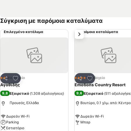
Σύγκριση με παρόμοια καταλύματα
Επιλεγμένο κατάλυμα
Παρόμοια καταλύματα
επόμενο
Προσθήκη στα αγαπημένα
Προσθήκη στα αγα
Ξενοδοχείο
Ξενοδοχείο
2 Αστέρια
4 Αστέρια
Κοινοποίηση
Κοινοποίηση
Αγαθίδης
Emotions Country Resort
9,8
9,6
Εξαιρετικό
(
1.308 αξιολογήσεις
)
Εξαιρετικό
(
511 αξιολογήσε
Προυσός, Ελλάδα
Βουτύρο, 0.1 χλμ. από: Κέντρ
Δωρεάν Wi-Fi
Δωρεάν Wi-Fi
Parking
Μπαρ
Εστιατόριο