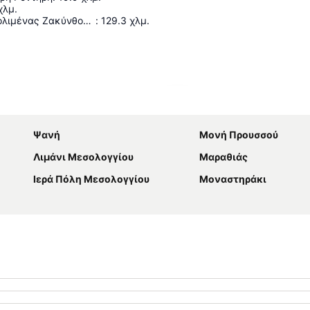
χλμ.
Κρατικός Αερολιμένας Ζακύνθου «Διονύσιος Σολωμός»
:
129.3
χλμ.
Ανάπτυξη χάρτη
Ψανή
Μονή Προυσσού
Λιμάνι Μεσολογγίου
Μαραθιάς
Ιερά Πόλη Μεσολογγίου
Μοναστηράκι