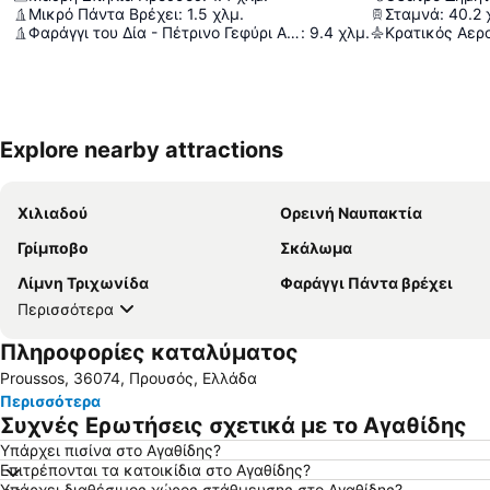
Μικρό Πάντα Βρέχει
:
1.5
χλμ.
Σταμνά
:
40.2
Φαράγγι του Δία - Πέτρινο Γεφύρι Αμβρακιάς
:
9.4
χλμ.
Explore nearby attractions
Χιλιαδού
Ορεινή Ναυπακτία
Γρίμποβο
Σκάλωμα
Λίμνη Τριχωνίδα
Φαράγγι Πάντα βρέχει
Περισσότερα
Πληροφορίες καταλύματος
Proussos, 36074, Προυσός, Ελλάδα
Περισσότερα
Συχνές Ερωτήσεις σχετικά με το Αγαθίδης
Υπάρχει πισίνα στο Αγαθίδης?
Επιτρέπονται τα κατοικίδια στο Αγαθίδης?
Υπάρχει διαθέσιμος χώρος στάθμευσης στο Αγαθίδης?