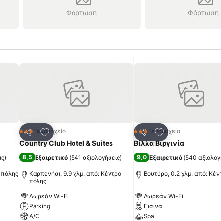
Φόρτωση
Φόρτωση
πημένα
Προσθήκη στα αγαπημένα
Προσθήκη στα α
Ξενοδοχείο
Ξενοδοχείο
3 Αστέρια
3 Αστέρια
Κοινοποίηση
Κοινοποίηση
Country Club Hotel & Suites
Βίλλα Βιργινία
8,5
9,0
ις
)
Εξαιρετικό
(
541 αξιολογήσεις
)
Εξαιρετικό
(
540 αξιολογ
ο πόλης
Καρπενήσι, 9.9 χλμ. από: Κέντρο
Βουτύρο, 0.2 χλμ. από: Κέ
πόλης
Δωρεάν Wi-Fi
Δωρεάν Wi-Fi
Parking
Πισίνα
A/C
Spa