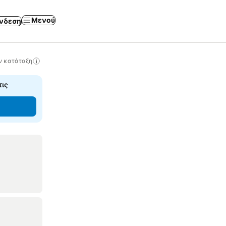
Μενού
νδεση
ν κατάταξη
τις