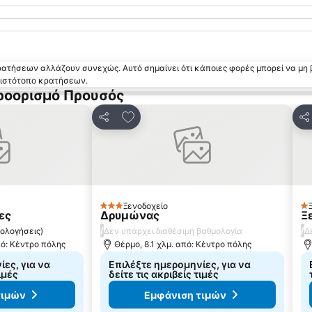
κρατήσεων αλλάζουν συνεχώς. Αυτό σημαίνει ότι κάποιες φορές μπορεί να μη 
ν ιστότοπο κρατήσεων.
ροορισμό Προυσός
 αγαπημένα
Προσθήκη στα αγαπημένα
Κοινοποίηση
Κο
Ξενοδοχείο
3 Αστέρια
1 
ες
Δρυμώνας
Ξ
/
/
ιολογήσεις
)
Δεν υπάρχει διαθέσιμη βαθμολογία
Δ
πό: Κέντρο πόλης
Θέρμο, 8.1 χλμ. από: Κέντρο πόλης
ες, για να
Επιλέξτε ημερομηνίες, για να
ιμές
δείτε τις ακριβείς τιμές
τιμών
Εμφάνιση τιμών