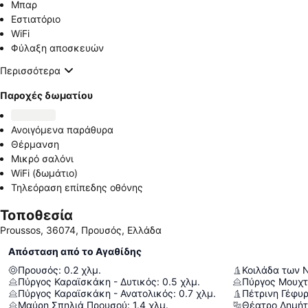
Μπαρ
Εστιατόριο
WiFi
Φύλαξη αποσκευών
Περισσότερα
Παροχές δωματίου
Ανοιγόμενα παράθυρα
Θέρμανση
Μικρό σαλόνι
WiFi (δωμάτιο)
Τηλεόραση επίπεδης οθόνης
Τοποθεσία
Proussos, 36074, Προυσός, Ελλάδα
Απόσταση από το Αγαθίδης
Προυσός
:
0.2
χλμ.
Κοιλάδα των 
Πύργος Καραϊσκάκη - Δυτικός
:
0.5
χλμ.
Πύργος Μουχ
Πύργος Καραϊσκάκη - Ανατολικός
:
0.7
χλμ.
Πέτρινη Γέφυ
Μαύρη Σπηλιά Προυσού
:
1.4
χλμ.
Θέατρο Δημήτ