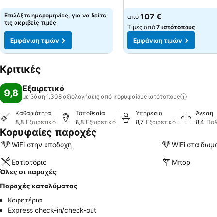
Εμφάνιση τιμών
Εμφάνιση τιμών
Επιλέξτε ημερομηνίες, για να δείτε
107 €
από
τις ακριβείς τιμές
Τιμές από
7 ιστότοπους
Εμφάνιση τιμών
Εμφάνιση τιμών
Κριτικές
Εξαιρετικό
9,8
με βάση 1.308 αξιολογήσεις από κορυφαίους
ιστότοπους
Καθαριότητα
Τοποθεσία
Υπηρεσία
Άνεση
8,8
Εξαιρετικό
8,8
Εξαιρετικό
8,7
Εξαιρετικό
8,4
Πολ
Κορυφαίες παροχές
WiFi στην υποδοχή
WiFi στα δωμ
Εστιατόριο
Μπαρ
Όλες οι παροχές
Παροχές καταλύματος
Καφετέρια
Express check-in/check-out