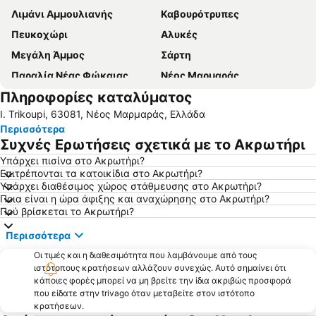
Λιμάνι Αμμουλιανής
Καβουρότρυπες
Πευκοχώρι
Αλυκές
Μεγάλη Άμμος
Σάρτη
Παραλία Νέας Φώκαιας
Νέος Μαρμαράς
Πληροφορίες καταλύματος
Κομίτσα
Νέα Ποτίδαια
I. Trikoupi, 63081, Νέος Μαρμαράς, Ελλάδα
Νέα Ρόδα
Παραλία της Ουρανόπολης
Περισσότερα
Νικήτη
Λιμάνι Ιερισσού
Συχνές Ερωτήσεις σχετικά με το Ακρωτήρι
Τριστινίκα
Αγιος Γεώργιος
Υπάρχει πισίνα στο Ακρωτήρι?
Επιτρέπονται τα κατοικίδια στο Ακρωτήρι?
Πόρτο Καρράς 1
Πολύχρονο
Υπάρχει διαθέσιμος χώρος στάθμευσης στο Ακρωτήρι?
Καρύδι
Παραλία Καλογριάς
Ποια είναι η ώρα άφιξης και αναχώρησης στο Ακρωτήρι?
Πού βρίσκεται το Ακρωτήρι?
Καλλιθέα
Loutra
Περισσότερα
'Ορμος Παναγιάς
Λιμάνι Όρμος Παναγίας
Οι τιμές και η διαθεσιμότητα που λαμβάνουμε από τους
Ψακούδια
Σίβηρη
ιστότοπους κρατήσεων αλλάζουν συνεχώς. Αυτό σημαίνει ότι
Λιμάνι Πυργαδίκια
Χανιώτης
κάποιες φορές μπορεί να μη βρείτε την ίδια ακριβώς προσφορά
που είδατε στην trivago όταν μεταβείτε στον ιστότοπο
Τορώνη
Φούρκα
κρατήσεων.