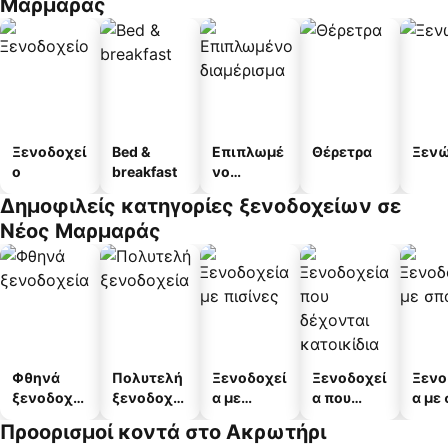
Μαρμαράς
Ξενοδοχεί
Bed &
Επιπλωμέ
Θέρετρα
Ξεν
ο
breakfast
νο
διαμέρισμ
Δημοφιλείς κατηγορίες ξενοδοχείων σε
α
Νέος Μαρμαράς
Φθηνά
Πολυτελή
Ξενοδοχεί
Ξενοδοχεί
Ξενο
ξενοδοχεί
ξενοδοχεί
α με
α που
α με
α
α
πισίνες
δέχονται
Προορισμοί κοντά στο Ακρωτήρι
κατοικίδι