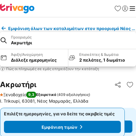
Αγαπημέν
Σύνδε
Με
Εμφάνιση όλων των καταλυμάτων στον προορισμό Νέος 
Προορισμός
Ακρωτήρι
Άφιξη/Αναχώρηση
Επισκέπτες & δωμάτια
Διάλεξε ημερομηνίες
2 πελάτες, 1 δωμάτιο
Πώς οι πληρωμές σε εμάς επηρεάζουν την κατάταξη
Ακρωτήρι
Κοινοποί
Πρ
Ξενοδοχείο
9,3
Εξαιρετικό
(
409 αξιολογήσεις
)
1 Αστέρια
I. Trikoupi, 63081, Νέος Μαρμαράς, Ελλάδα
Επιλέξτε ημερομηνίες, για να δείτε τις ακριβείς τιμές
Επιλέξτε ημερομηνίες, για να δείτε τις ακριβείς τιμές
Εμφάνιση τιμών
Εμφάνιση τιμών