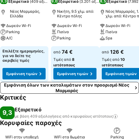
9,3
9,0
8,5
Εξαιρετικό
(
409 αξιολογήσεις
Εξαιρετικό
)
(
3.201 αξιολογήσεις
Εξαιρετικό
)
(
7.992
Νέος Μαρμαράς,
Νικήτη, 9.5 χλμ. από:
Νέος Μαρμαράς, 1
Ελλάδα
Κέντρο πόλης
χλμ. από: Κέντρο 
Δωρεάν Wi-Fi
Δωρεάν Wi-Fi
Δωρεάν Wi-Fi
Parking
Πισίνα
Πισίνα
A/C
Parking
Spa
Εμφάνιση τιμών
Εμφάνιση τιμών
Εμφάνιση τιμών
Επιλέξτε ημερομηνίες,
74 €
126 €
από
από
για να δείτε τις
Τιμές από
8
Τιμές από
10
ακριβείς τιμές
ιστότοπους
ιστότοπους
Εμφάνιση τιμών
Εμφάνιση τιμών
Εμφάνιση τιμών
Εμφάνιση όλων των καταλυμάτων στον προορισμό Νέος
Μαρμαράς
Κριτικές
Εξαιρετικό
9,3
με βάση 409 αξιολογήσεις από κορυφαίους
ιστότοπους
Κορυφαίες παροχές
WiFi στην υποδοχή
WiFi στα δωμάτια
Parking