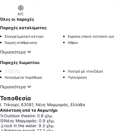
A/C
Όλες οι παροχές
Παροχές καταλύματος
Επαγγελματικό κέντρο
Express check-in/check-out
Χώρος στάθμευσης
Αίθριο
Περισσότερα
Παροχές δωματίου
Λουτρό με ντουζιέρα
Ανοιγόμενα παράθυρα
Τηλεόραση
Περισσότερα
Τοποθεσία
I. Trikoupi, 63081, Νέος Μαρμαράς, Ελλάδα
Απόσταση από το Ακρωτήρι
Outdoor theatre
:
0.8
χλμ.
Νέος Μαρμαράς
:
0.9
χλμ.
rock in the water
:
9.3
χλμ.
Robinson beach
:
12.2
χλμ.