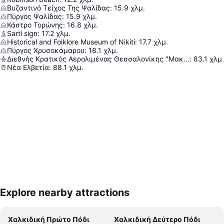
Βυζαντινό Τείχος Της Ψαλίδας
:
15.9
χλμ.
Πύργος Ψαλίδας
:
15.9
χλμ.
Κάστρο Τορώνης
:
16.8
χλμ.
Sarti sign
:
17.2
χλμ.
Historical and Folklore Museum of Nikiti
:
17.7
χλμ.
Πύργος Χρυσοκάμαρου
:
18.1
χλμ.
Διεθνής Κρατικός Αερολιμένας Θεσσαλονίκης "Μακεδονία"
:
83.1
χλμ.
Νέα Ελβετία
:
88.1
χλμ.
Explore nearby attractions
Ανάπτυξη χάρτη
Χαλκιδική Πρώτο Πόδι
Χαλκιδική Δεύτερο Πόδι