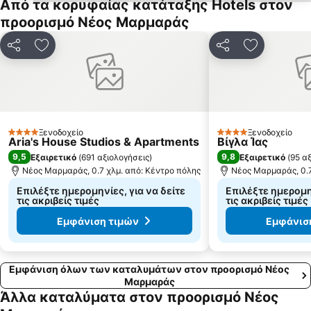
Από τα κορυφαίας κατάταξης Hotels στον
Κακούδια
Ποσείδι
προορισμό Νέος Μαρμαράς
Ελαιώνας
Ξηροποτάμι
Μαρίνα Πόρτο Καρράς
Σάνη
Κοινοποίηση
Προσθήκη στα αγαπημένα
Κοινοποίηση
Προσθήκη 
Λιμάνι Τρυπητής
Νεα Σκιώνη
Κρυοπηγή
Καραγάτσια
αθυτος
Γερακινή
Παραδείσος
Λιβάρι
Ξενοδοχείο
Ξενοδοχείο
4 Αστέρια
4 Αστέρια
Aria's House Studios & Apartments
Βίγλα Ίας
Ουρανούπολη 3
Afytos
9,5
9,8
Εξαιρετικό
(
691 αξιολογήσεις
)
Εξαιρετικό
(
95 α
Παραδοσιακός οικισμός Νικήτης
Παραλία της Αφύτου
Νέος Μαρμαράς, 0.7 χλμ. από: Κέντρο πόλης
Νέος Μαρμαράς, 0.7
Επιλέξτε ημερομηνίες, για να δείτε
Επιλέξτε ημερομην
τις ακριβείς τιμές
τις ακριβείς τιμές
Εμφάνιση τιμών
Εμφάνισ
Εμφάνιση όλων των καταλυμάτων στον προορισμό Νέος
Μαρμαράς
Άλλα καταλύματα στον προορισμό Νέος