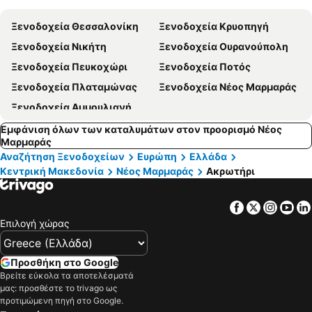
α
Ξενοδοχεία Θεσσαλονίκη
Ξενοδοχεία Κρυοπηγή
Ξενοδοχεία Νικήτη
Ξενοδοχεία Ουρανούπολη
Ξενοδοχεία Πευκοχώρι
Ξενοδοχεία Ποτός
Ξενοδοχεία Πλαταμώνας
Ξενοδοχεία Νέος Μαρμαράς
Ξενοδοχεία Αμμουλιανή
Εμφάνιση όλων των καταλυμάτων στον προορισμό Νέος
Μαρμαράς
Αναζήτηση Ξενοδοχείων
Ευρώπη
Ελλάδα
Κεντρική Μακεδονία
Νέος Μαρμαράς
Ακρωτήρι
Facebook
Twitter
Insta
Yo
Επιλογή χώρας
Προσθήκη στο Google
Βρείτε εύκολα τα αποτελέσματά
μας: προσθέστε το trivago ως
προτιμώμενη πηγή στο Google.