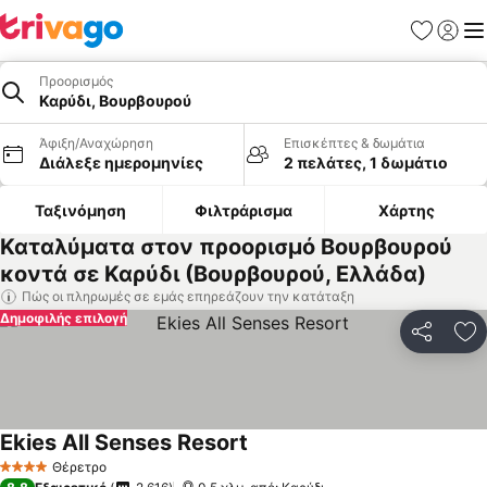
Αγαπημέν
Σύνδε
Με
Προορισμός
Καρύδι, Βουρβουρού
Άφιξη/Αναχώρηση
Επισκέπτες & δωμάτια
Διάλεξε ημερομηνίες
2 πελάτες, 1 δωμάτιο
Ταξινόμηση
Φιλτράρισμα
Χάρτης
Καταλύματα στον προορισμό Βουρβουρού
κοντά σε Καρύδι (Βουρβουρού, Ελλάδα)
Πώς οι πληρωμές σε εμάς επηρεάζουν την κατάταξη
Δημοφιλής επιλογή
Κοινοποί
Πρ
Ekies All Senses Resort
Εμφάνιση τιμών
Θέρετρο
4 Αστέρια