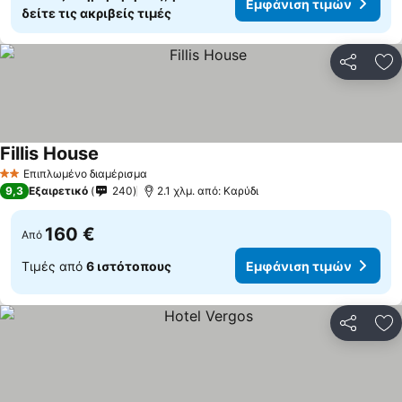
Εμφάνιση τιμών
δείτε τις ακριβείς τιμές
Κοινοποί
Πρ
Fillis House
Εμφάνιση τιμών
Επιπλωμένο διαμέρισμα
2 Αστέρια
9,3
Εξαιρετικό
240
2.1 χλμ. από: Καρύδι
160 €
Από
Τιμές από
6 ιστότοπους
Εμφάνιση τιμών
Κοινοποί
Πρ