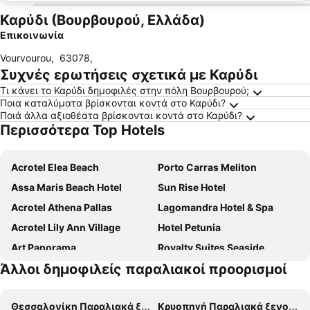
Καρύδι (Βουρβουρού, Ελλάδα)
Επικοινωνία
Vourvourou
,
63078
,
Συχνές ερωτήσεις σχετικά με Καρύδι
Τι κάνει το Καρύδι δημοφιλές στην πόλη Βουρβουρού;
Ποια καταλύματα βρίσκονται κοντά στο Καρύδι?
Ποιά άλλα αξιοθέατα βρίσκονται κοντά στο Καρύδι?
Περισσότερα Top Hotels
Acrotel Elea Beach
Porto Carras Meliton
Assa Maris Beach Hotel
Sun Rise Hotel
Acrotel Athena Pallas
Lagomandra Hotel & Spa
Acrotel Lily Ann Village
Hotel Petunia
Art Panorama
Royalty Suites Seaside
Άλλοι δημοφιλείς παραλιακοί προορισμοί
Villa Askamnia And Suites
Ρέμα
Hotel Simeon
Kritikos Apartments
Θεσσαλονίκη Παραλιακά ξενοδοχεία
Κρυοπηγή Παραλιακά ξενοδοχεία
Alexandros
Regos Resort