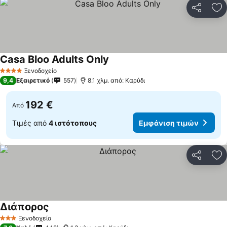
Κοινοποί
Πρ
Casa Bloo Adults Only
Εμφάνιση τιμών
Ξενοδοχείο
4 Αστέρια
9,4
Εξαιρετικό
557
8.1 χλμ. από: Καρύδι
192 €
Από
Τιμές από
4 ιστότοπους
Εμφάνιση τιμών
Κοινοποί
Πρ
Διάπορος
Εμφάνιση τιμών
Ξενοδοχείο
3 Αστέρια