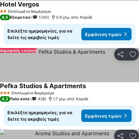
Hotel Vergos
Εμφάνιση τιμών
Επιπλωμένο διαμέρισμα
2 Αστέρια
8,5
Εξαιρετικό
1.100
0.9 χλμ. από: Καρύδι
Επιλέξτε ημερομηνίες, για να
Εμφάνιση τιμών
δείτε τις ακριβείς τιμές
Δημοφιλής επιλογή
Κοινοποί
Πρ
Pefka Studios & Apartments
Εμφάνιση τιμών
Επιπλωμένο διαμέρισμα
3 Αστέρια
8,3
Πολύ καλό
428
1.7 χλμ. από: Καρύδι
Επιλέξτε ημερομηνίες, για να
Εμφάνιση τιμών
δείτε τις ακριβείς τιμές
Κοινοποί