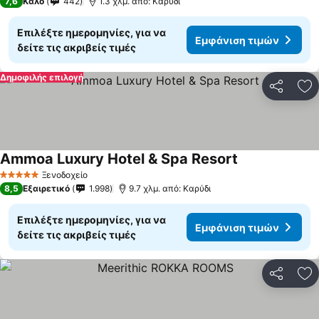
7,6
Καλό
442
1.3 χλμ. από: Καρύδι
Επιλέξτε ημερομηνίες, για να
Εμφάνιση τιμών
δείτε τις ακριβείς τιμές
Δημοφιλής επιλογή
Κοινοποί
Πρ
Ammoa Luxury Hotel & Spa Resort
Εμφάνιση τιμώ
Ξενοδοχείο
5 Αστέρια
8,5
Εξαιρετικό
1.998
9.7 χλμ. από: Καρύδι
Επιλέξτε ημερομηνίες, για να
Εμφάνιση τιμών
δείτε τις ακριβείς τιμές
Κοινοποί
Πρ