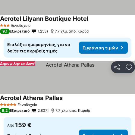
Acrotel Lilyann Boutique Hotel
Εμφάνιση τιμών
Ξενοδοχείο
3 Αστέρια
9,1
Εξαιρετικό
1.253
7.7 χλμ. από: Καρύδι
Επιλέξτε ημερομηνίες, για να
Εμφάνιση τιμών
δείτε τις ακριβείς τιμές
Δημοφιλής επιλογή
Κοινοποί
Πρ
Acrotel Athena Pallas
Εμφάνιση τιμών
Ξενοδοχείο
5 Αστέρια
9,2
Εξαιρετικό
2.837
7.7 χλμ. από: Καρύδι
159 €
Από