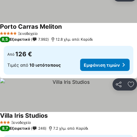
Porto Carras Meliton
Εμφάνιση τιμών
Ξενοδοχείο
5 Αστέρια
8,5
Εξαιρετικό
7.992
12.8 χλμ. από: Καρύδι
126 €
Από
Τιμές από
10 ιστότοπους
Εμφάνιση τιμών
Κοινοποί
Πρ
Villa Iris Studios
Εμφάνιση τιμών
Ξενοδοχείο
3 Αστέρια
8,7
Εξαιρετικό
246
7.2 χλμ. από: Καρύδι