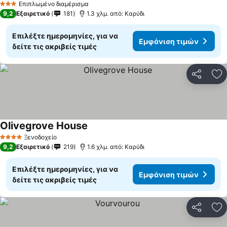
Επιπλωμένο διαμέρισμα
3 Αστέρια
9,2
Εξαιρετικό
181
1.3 χλμ. από: Καρύδι
Επιλέξτε ημερομηνίες, για να
Εμφάνιση τιμών
δείτε τις ακριβείς τιμές
Κοινοποί
Πρ
Olivegrove House
Εμφάνιση τιμών
Ξενοδοχείο
4 Αστέρια
9,2
Εξαιρετικό
219
1.6 χλμ. από: Καρύδι
Επιλέξτε ημερομηνίες, για να
Εμφάνιση τιμών
δείτε τις ακριβείς τιμές
Κοινοποί
Πρ