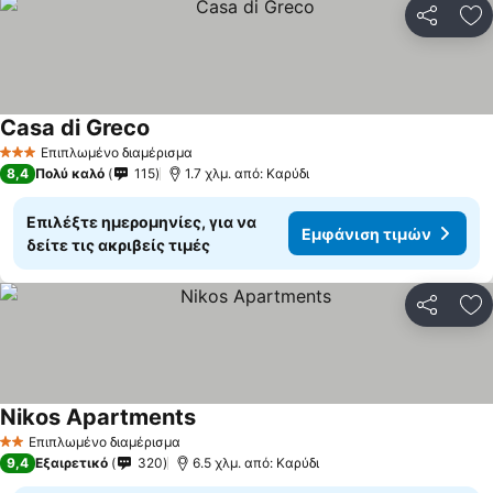
Κοινοποί
Πρ
Casa di Greco
Εμφάνιση τιμών
Επιπλωμένο διαμέρισμα
3 Αστέρια
8,4
Πολύ καλό
115
1.7 χλμ. από: Καρύδι
Επιλέξτε ημερομηνίες, για να
Εμφάνιση τιμών
δείτε τις ακριβείς τιμές
Κοινοποί
Πρ
Nikos Apartments
Εμφάνιση τιμών
Επιπλωμένο διαμέρισμα
2 Αστέρια
9,4
Εξαιρετικό
320
6.5 χλμ. από: Καρύδι