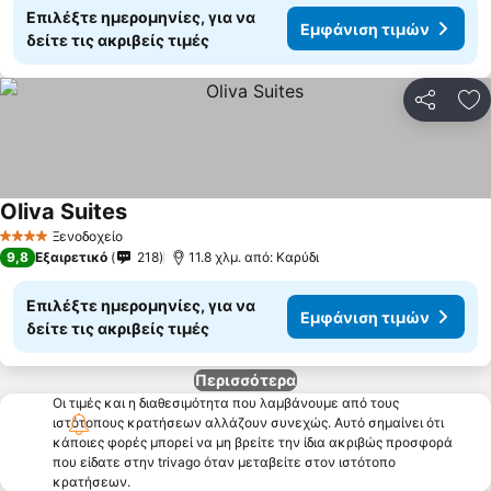
Επιλέξτε ημερομηνίες, για να
Εμφάνιση τιμών
δείτε τις ακριβείς τιμές
Κοινοποί
Πρ
Oliva Suites
Εμφάνιση τιμών
Ξενοδοχείο
4 Αστέρια
9,8
Εξαιρετικό
218
11.8 χλμ. από: Καρύδι
Επιλέξτε ημερομηνίες, για να
Εμφάνιση τιμών
δείτε τις ακριβείς τιμές
Περισσότερα
Οι τιμές και η διαθεσιμότητα που λαμβάνουμε από τους
ιστότοπους κρατήσεων αλλάζουν συνεχώς. Αυτό σημαίνει ότι
κάποιες φορές μπορεί να μη βρείτε την ίδια ακριβώς προσφορά
που είδατε στην trivago όταν μεταβείτε στον ιστότοπο
κρατήσεων.