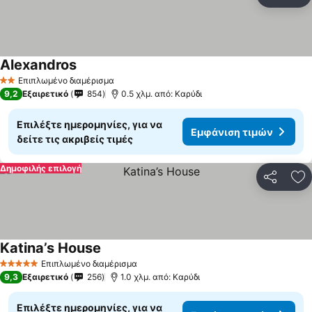
Κοινοποί
Πρ
Alexandros
Εμφάνιση τιμών
Επιπλωμένο διαμέρισμα
2 Αστέρια
9,2
Εξαιρετικό
854
0.5 χλμ. από: Καρύδι
Επιλέξτε ημερομηνίες, για να
Εμφάνιση τιμών
δείτε τις ακριβείς τιμές
Δημοφιλής επιλογή
Κοινοποί
Πρ
Katina’s House
Εμφάνιση τιμών
Επιπλωμένο διαμέρισμα
5 Αστέρια
9,3
Εξαιρετικό
256
1.0 χλμ. από: Καρύδι
Επιλέξτε ημερομηνίες, για να