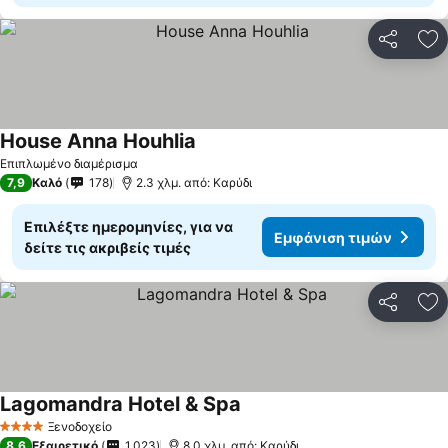
Κοινοποί
Πρ
House Anna Houhlia
Εμφάνιση τιμών
Επιπλωμένο διαμέρισμα
7,9
Καλό
178
2.3 χλμ. από: Καρύδι
Επιλέξτε ημερομηνίες, για να
Εμφάνιση τιμών
δείτε τις ακριβείς τιμές
Κοινοποί
Πρ
Lagomandra Hotel & Spa
Εμφάνιση τιμών
Ξενοδοχείο
4 Αστέρια
8,6
Εξαιρετικό
1.023
8.0 χλμ. από: Καρύδι