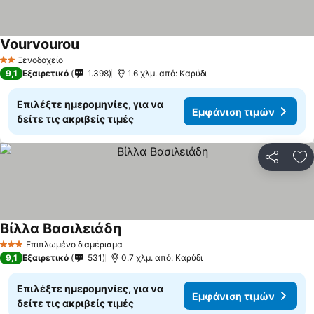
Vourvourou
Εμφάνιση τιμών
Ξενοδοχείο
2 Αστέρια
9,1
Εξαιρετικό
1.398
1.6 χλμ. από: Καρύδι
Επιλέξτε ημερομηνίες, για να
Εμφάνιση τιμών
δείτε τις ακριβείς τιμές
Κοινοποί
Πρ
Βίλλα Βασιλειάδη
Εμφάνιση τιμών
Επιπλωμένο διαμέρισμα
3 Αστέρια
9,1
Εξαιρετικό
531
0.7 χλμ. από: Καρύδι
Επιλέξτε ημερομηνίες, για να
Εμφάνιση τιμών
δείτε τις ακριβείς τιμές