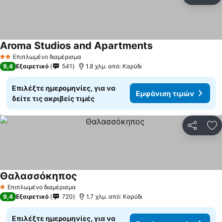
Πρ
Aroma Studios and Apartments
Εμφάνιση τιμών
Επιπλωμένο διαμέρισμα
2 Αστέρια
9,4
Εξαιρετικό
541
1.8 χλμ. από: Καρύδι
Επιλέξτε ημερομηνίες, για να
Εμφάνιση τιμών
δείτε τις ακριβείς τιμές
Κοινοποί
Πρ
Θαλασσόκηπος
Εμφάνιση τιμών
Επιπλωμένο διαμέρισμα
1 Αστέρια
9,4
Εξαιρετικό
720
1.7 χλμ. από: Καρύδι
Επιλέξτε ημερομηνίες, για να