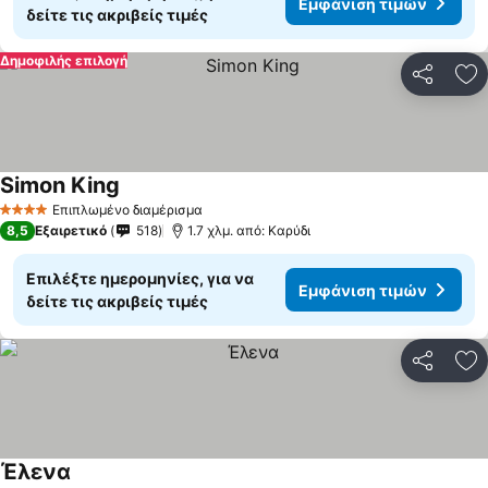
Εμφάνιση τιμών
δείτε τις ακριβείς τιμές
Δημοφιλής επιλογή
Κοινοποί
Πρ
Simon King
Εμφάνιση τιμών
Επιπλωμένο διαμέρισμα
4 Αστέρια
8,5
Εξαιρετικό
518
1.7 χλμ. από: Καρύδι
Επιλέξτε ημερομηνίες, για να
Εμφάνιση τιμών
δείτε τις ακριβείς τιμές
Κοινοποί
Πρ
Έλενα
Εμφάνιση τιμών