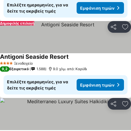
Επιλέξτε ημερομηνίες, για να
Εμφάνιση τιμών
δείτε τις ακριβείς τιμές
Δημοφιλής επιλογή
Κοινοποί
Πρ
Antigoni Seaside Resort
Εμφάνιση τιμών
Ξενοδοχείο
4 Αστέρια
9,2
Εξαιρετικό
1.588
9.0 χλμ. από: Καρύδι
Επιλέξτε ημερομηνίες, για να
Εμφάνιση τιμών
δείτε τις ακριβείς τιμές
Κοινοποί
Πρ