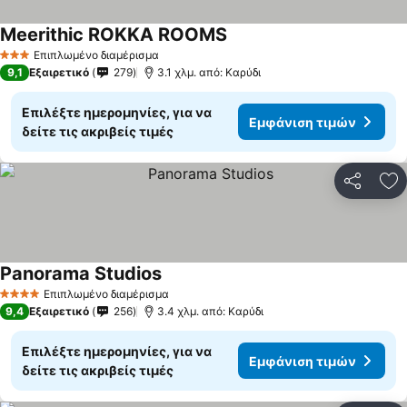
Meerithic ROKKA ROOMS
Εμφάνιση τιμών
Επιπλωμένο διαμέρισμα
3 Αστέρια
9,1
Εξαιρετικό
279
3.1 χλμ. από: Καρύδι
Επιλέξτε ημερομηνίες, για να
Εμφάνιση τιμών
δείτε τις ακριβείς τιμές
Κοινοποί
Πρ
Panorama Studios
Εμφάνιση τιμών
Επιπλωμένο διαμέρισμα
4 Αστέρια
9,4
Εξαιρετικό
256
3.4 χλμ. από: Καρύδι
Επιλέξτε ημερομηνίες, για να
Εμφάνιση τιμών
δείτε τις ακριβείς τιμές