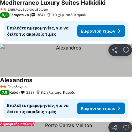
Mediterraneo Luxury Suites Halkidiki
Εμφάνιση τ
Επιπλωμένο διαμέρισμα
2 Αστέρια
9,8
Εξαιρετικό
364
0.9 χλμ. από: Καρύδι
Επιλέξτε ημερομηνίες, για να
Εμφάνιση τιμών
δείτε τις ακριβείς τιμές
Κοινοποί
Πρ
Alexandros
Εμφάνιση τιμών
Ξενοδοχείο
2 Αστέρια
7,9
Καλό
223
8.2 χλμ. από: Καρύδι
Επιλέξτε ημερομηνίες, για να
Εμφάνιση τιμών
δείτε τις ακριβείς τιμές
Δημοφιλής επιλογή
Κοινοποί
Πρ