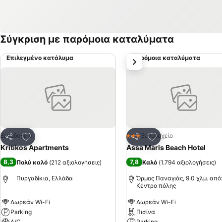
Σύγκριση με παρόμοια καταλύματα
Επιλεγμένο κατάλυμα
Παρόμοια καταλύματα
επόμενο
Προσθήκη στα αγαπημένα
Προσθήκη στα αγα
Ξενοδοχείο
Ξενοδοχείο
3 Αστέρια
Κοινοποίηση
Κοινοποίηση
Kritikos Apartments
Assa Maris Beach Hotel
8,3
7,8
Πολύ καλό
(
212 αξιολογήσεις
)
Καλό
(
1.794 αξιολογήσεις
)
Πυργαδίκια, Ελλάδα
Όρμος Παναγιάς, 9.0 χλμ. από
Κέντρο πόλης
Δωρεάν Wi-Fi
Δωρεάν Wi-Fi
Parking
Πισίνα
A/C
Parking