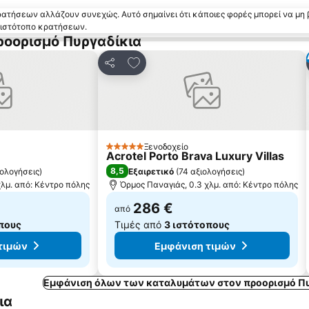
κρατήσεων αλλάζουν συνεχώς. Αυτό σημαίνει ότι κάποιες φορές μπορεί να μη 
ν ιστότοπο κρατήσεων.
ροορισμό Πυργαδίκια
 αγαπημένα
Προσθήκη στα αγαπημένα
Κοινοποίηση
Ξενοδοχείο
5 Αστέρια
Acrotel Porto Brava Luxury Villas
8,5
ιολογήσεις
)
Εξαιρετικό
(
74 αξιολογήσεις
)
χλμ. από: Κέντρο πόλης
Όρμος Παναγιάς, 0.3 χλμ. από: Κέντρο πόλης
286 €
από
πους
Τιμές από
3 ιστότοπους
τιμών
Εμφάνιση τιμών
Εμφάνιση όλων των καταλυμάτων στον προορισμό Πυ
ια