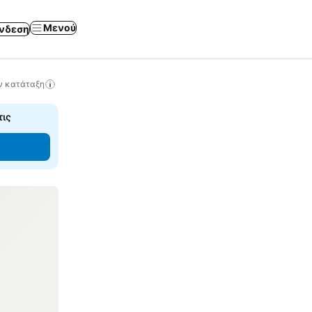
Μενού
νδεση
ν κατάταξη
τις