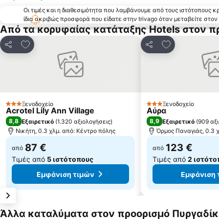
Οι τιμές και η διαθεσιμότητα που λαμβάνουμε από τους ιστότοπους 
ίδια ακριβώς προσφορά που είδατε στην trivago όταν μεταβείτε στο
Από τα κορυφαίας κατάταξης Hotels στον π
Προσθήκη στα αγαπημένα
Προσθήκη στα
Κοινοποίηση
Κοινοποίηση
Ξενοδοχείο
Ξενοδοχείο
3 Αστέρια
3 Αστέρια
Acrotel Lily Ann Village
Αύρα
8,8
8,9
Εξαιρετικό
(
1.320 αξιολογήσεις
)
Εξαιρετικό
(
909 αξ
Νικήτη, 0.3 χλμ. από: Κέντρο πόλης
Όρμος Παναγιάς, 0.3 
87 €
123 €
από
από
Τιμές από
5 ιστότοπους
Τιμές από
2 ιστότο
Εμφάνιση τιμών
Εμφάνιση 
Άλλα καταλύματα στον προορισμό Πυργαδίκ