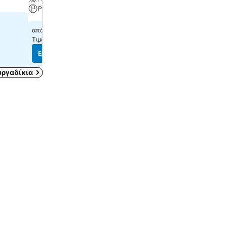
Parking
Spa
107 €
210 €
από
από
Τιμές από
6 ιστότοπους
Τιμές από
8 ιστότοπους
Εμφάνιση τιμών
Εμφάνιση τιμών
ργαδίκια