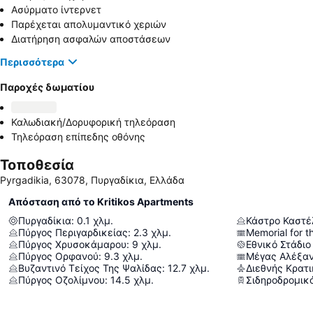
Ασύρματο ίντερνετ
Παρέχεται απολυμαντικό χεριών
Διατήρηση ασφαλών αποστάσεων
Περισσότερα
Παροχές δωματίου
Καλωδιακή/Δορυφορική τηλεόραση
Τηλεόραση επίπεδης οθόνης
Τοποθεσία
Pyrgadikia, 63078, Πυργαδίκια, Ελλάδα
Απόσταση από το Kritikos Apartments
Πυργαδίκια
:
0.1
χλμ.
Πύργος Περιγαρδικείας
:
2.3
χλμ.
Πύργος Χρυσοκάμαρου
:
9
χλμ.
Εθνικό Στάδιο
Πύργος Ορφανού
:
9.3
χλμ.
Μέγας Αλέξα
Βυζαντινό Τείχος Της Ψαλίδας
:
12.7
χλμ.
Πύργος Οζολίμνου
:
14.5
χλμ.