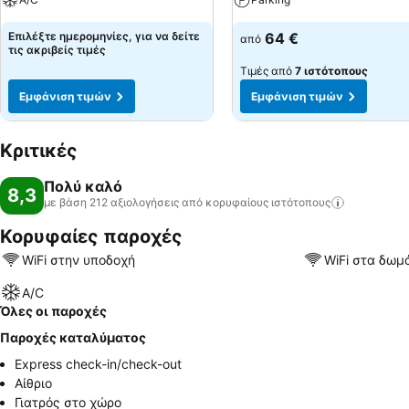
Επιλέξτε ημερομηνίες, για να δείτε
64 €
από
τις ακριβείς τιμές
Τιμές από
7 ιστότοπους
Εμφάνιση τιμών
Εμφάνιση τιμών
Κριτικές
Πολύ καλό
8,3
με βάση 212 αξιολογήσεις από κορυφαίους
ιστότοπους
Κορυφαίες παροχές
WiFi στην υποδοχή
WiFi στα δωμ
A/C
Όλες οι παροχές
Παροχές καταλύματος
Express check-in/check-out
Αίθριο
Γιατρός στο χώρο