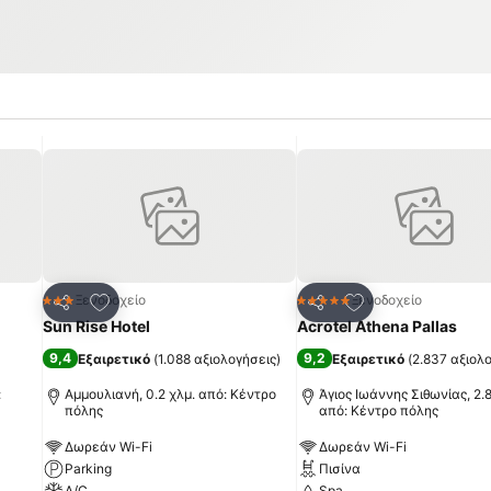
πημένα
Προσθήκη στα αγαπημένα
Προσθήκη στα α
Ξενοδοχείο
Ξενοδοχείο
3 Αστέρια
5 Αστέρια
Κοινοποίηση
Κοινοποίηση
Sun Rise Hotel
Acrotel Athena Pallas
9,4
9,2
Εξαιρετικό
(
1.088 αξιολογήσεις
)
Εξαιρετικό
(
2.837 αξιολ
:
Αμμουλιανή, 0.2 χλμ. από: Κέντρο
Άγιος Ιωάννης Σιθωνίας, 2.8
πόλης
από: Κέντρο πόλης
Δωρεάν Wi-Fi
Δωρεάν Wi-Fi
Parking
Πισίνα
A/C
Spa