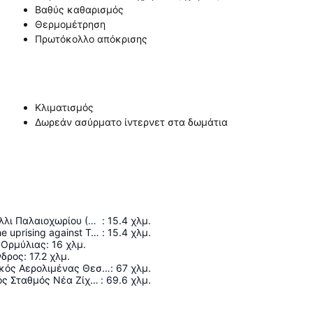
Βαθύς καθαρισμός
Θερμομέτρηση
Πρωτόκολλο απόκρισης
Κλιματισμός
Δωρεάν ασύρματο ίντερνετ στα δωμάτια
Κάστρο Καστέλλι Παλαιοχωρίου (Νέπωσι)
:
15.4
χλμ.
Memorial for the uprising against Turks 1821
:
15.4
χλμ.
 Ορμύλιας
:
16
χλμ.
νδρος
:
17.2
χλμ.
Διεθνής Κρατικός Αερολιμένας Θεσσαλονίκης "Μακεδονία"
:
67
χλμ.
Σιδηροδρομικός Σταθμός Νέα Ζίχνη
:
69.6
χλμ.