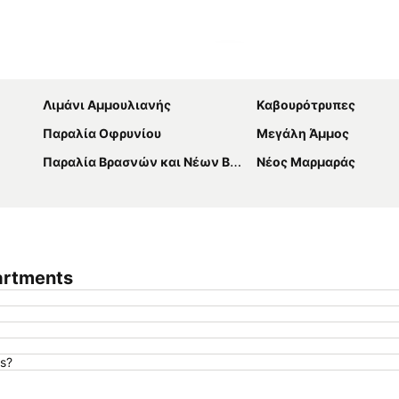
Ανάπτυξη χάρτη
Λιμάνι Αμμουλιανής
Καβουρότρυπες
Παραλία Οφρυνίου
Μεγάλη Άμμος
Παραλία Βρασνών και Νέων Βρασνών
Νέος Μαρμαράς
artments
s?