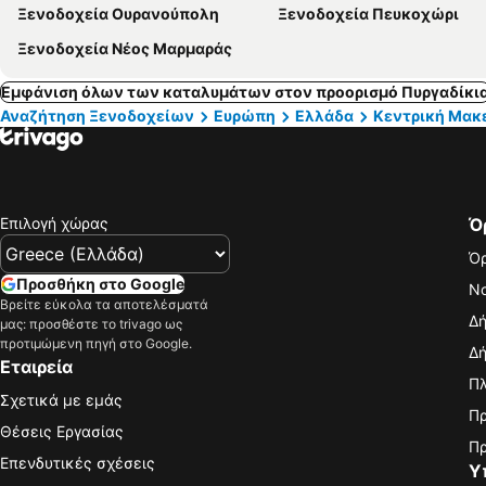
Ξενοδοχεία Ουρανούπολη
Ξενοδοχεία Πευκοχώρι
Ξενοδοχεία Νέος Μαρμαράς
Εμφάνιση όλων των καταλυμάτων στον προορισμό Πυργαδίκι
Αναζήτηση Ξενοδοχείων
Ευρώπη
Ελλάδα
Κεντρική Μακ
Επιλογή χώρας
Ό
Όρ
Προσθήκη στο Google
Νο
Βρείτε εύκολα τα αποτελέσματά
Δή
μας: προσθέστε το trivago ως
προτιμώμενη πηγή στο Google.
Δή
Εταιρεία
Πλ
Σχετικά με εμάς
Πρ
Θέσεις Εργασίας
Πρ
Επενδυτικές σχέσεις
Υ