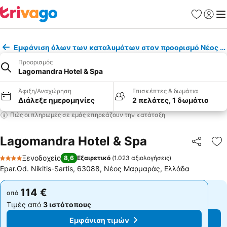
Αγαπημέν
Σύνδε
Με
Εμφάνιση όλων των καταλυμάτων στον προορισμό Νέος 
Προορισμός
Lagomandra Hotel & Spa
Άφιξη/Αναχώρηση
Επισκέπτες & δωμάτια
Διάλεξε ημερομηνίες
2 πελάτες, 1 δωμάτιο
Πώς οι πληρωμές σε εμάς επηρεάζουν την κατάταξη
Lagomandra Hotel & Spa
Κοινοποί
Πρ
Ξενοδοχείο
8,6
Εξαιρετικό
(
1.023 αξιολογήσεις
)
4 Αστέρια
Epar.Od. Nikitis-Sartis, 63088, Νέος Μαρμαράς, Ελλάδα
114 €
114 €
από
από
Τιμές από
3 ιστότοπους
Τιμές από
3 ιστότοπους
Εμφάνιση τιμών
Εμφάνιση τιμών