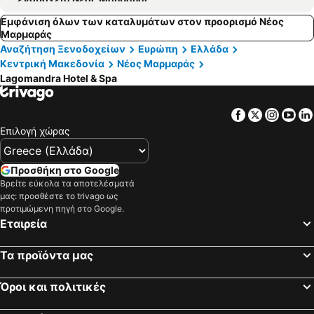
Εμφάνιση όλων των καταλυμάτων στον προορισμό Νέος
Μαρμαράς
Αναζήτηση Ξενοδοχείων
Ευρώπη
Ελλάδα
Κεντρική Μακεδονία
Νέος Μαρμαράς
Lagomandra Hotel & Spa
Facebook
Twitter
Insta
Yo
Επιλογή χώρας
Προσθήκη στο Google
Βρείτε εύκολα τα αποτελέσματά
μας: προσθέστε το trivago ως
προτιμώμενη πηγή στο Google.
Εταιρεία
Τα προϊόντα μας
Όροι και πολιτικές