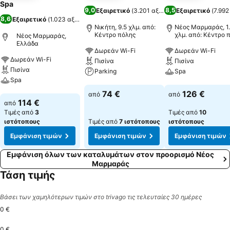
Spa
9,0
8,5
Εξαιρετικό
(
3.201 αξιολογήσεις
Εξαιρετικό
)
(
7.992
8,6
Εξαιρετικό
(
1.023 αξιολογήσεις
)
Νικήτη, 9.5 χλμ. από:
Νέος Μαρμαράς, 1
Κέντρο πόλης
χλμ. από: Κέντρο 
Νέος Μαρμαράς,
Ελλάδα
Δωρεάν Wi-Fi
Δωρεάν Wi-Fi
Δωρεάν Wi-Fi
Πισίνα
Πισίνα
Πισίνα
Parking
Spa
Spa
Εμφάνιση τιμών
Εμφάνιση τιμών
74 €
126 €
από
από
Εμφάνιση τιμών
114 €
από
Τιμές από
3
Τιμές από
10
ιστότοπους
Τιμές από
7 ιστότοπους
ιστότοπους
Εμφάνιση τιμών
Εμφάνιση τιμών
Εμφάνιση τιμών
Εμφάνιση όλων των καταλυμάτων στον προορισμό Νέος
Μαρμαράς
Τάση τιμής
Βάσει των χαμηλότερων τιμών στο trivago τις τελευταίες 30 ημέρες
0 €
0 €