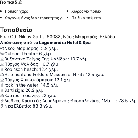
Για παιδιά
Παιδική χαρά
Χώρος για παιδιά
Οργανωμένες δραστηριότητες για παιδιά
Παιδικά γεύματα
Τοποθεσία
Epar.Od. Nikitis-Sartis, 63088, Νέος Μαρμαράς, Ελλάδα
Απόσταση από το Lagomandra Hotel & Spa
Νέος Μαρμαράς
:
5.9
χλμ.
Outdoor theatre
:
6
χλμ.
Βυζαντινό Τείχος Της Ψαλίδας
:
10.7
χλμ.
Πύργος Ψαλίδας
:
10.7
χλμ.
Robinson beach
:
12.4
χλμ.
Historical and Folklore Museum of Nikiti
:
12.5
χλμ.
Πύργος Χρυσοκάμαρου
:
13.1
χλμ.
rock in the water
:
14.5
χλμ.
Sarti sign
:
20.2
χλμ.
Κάστρο Τορώνης
:
22
χλμ.
Διεθνής Κρατικός Αερολιμένας Θεσσαλονίκης "Μακεδονία"
:
78.5
χλμ.
Νέα Ελβετία
:
83.3
χλμ.