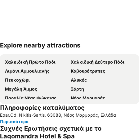
Explore nearby attractions
Ανάπτυξη χάρτη
Χαλκιδική Πρώτο Πόδι
Χαλκιδική Δεύτερο Πόδι
Λιμάνι Αμμουλιανής
Καβουρότρυπες
Πευκοχώρι
Αλυκές
Μεγάλη Άμμος
Σάρτη
Παραλία Νέας Φώκαιας
Νέος Μαρμαράς
Πληροφορίες καταλύματος
Κομίτσα
Νέα Ποτίδαια
Epar.Od. Nikitis-Sartis, 63088, Νέος Μαρμαράς, Ελλάδα
Νέα Ρόδα
Παραλία της Ουρανόπολης
Περισσότερα
Νικήτη
Λιμάνι Ιερισσού
Συχνές Ερωτήσεις σχετικά με το
Τριστινίκα
Αγιος Γεώργιος
Lagomandra Hotel & Spa