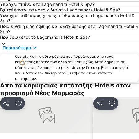
Πόρτο Καρράς 1
Πολύχρονο
Υπάρχει πισίνα στο Lagomandra Hotel & Spa?
Επιτρέπονται τα κατοικίδια στο Lagomandra Hotel & Spa?
Καρύδι
Παραλία Καλογριάς
Υπάρχει διαθέσιμος χώρος στάθμευσης στο Lagomandra Hotel &
Spa?
Καλλιθέα
Loutra
Ποια είναι η ώρα άφιξης και αναχώρησης στο Lagomandra Hotel &
'Ορμος Παναγιάς
Λιμάνι Όρμος Παναγίας
Spa?
Πού βρίσκεται το Lagomandra Hotel & Spa?
Ψακούδια
Νέα Πλάγια
Περισσότερα
Σίβηρη
Λιμάνι Πυργαδίκια
Οι τιμές και η διαθεσιμότητα που λαμβάνουμε από τους
Χανιώτης
Τορώνη
ιστότοπους κρατήσεων αλλάζουν συνεχώς. Αυτό σημαίνει ότι
Φούρκα
Κακούδια
κάποιες φορές μπορεί να μη βρείτε την ίδια ακριβώς προσφορά
που είδατε στην trivago όταν μεταβείτε στον ιστότοπο
Ποσείδι
Ελαιώνας
κρατήσεων.
Από τα κορυφαίας κατάταξης Hotels στον
Ξηροποτάμι
Μαρίνα Πόρτο Καρράς
προορισμό Νέος Μαρμαράς
Σάνη
Λιμάνι Τρυπητής
Νεα Σκιώνη
Κρυοπηγή
Κοινοποίηση
Προσθήκη στα αγαπημένα
Κοινοποίηση
Προσθήκη 
Γουργουρού
Καραγάτσια
αθυτος
Γερακινή
Παραδείσος
Λιβάρι
Ουρανούπολη 3
Afytos