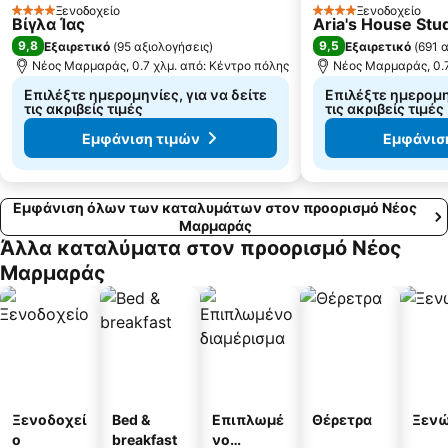
Ξενοδοχείο
Ξενοδοχείο
4 Αστέρια
4 Αστέρια
Βίγλα Ίας
Aria's House Stu
9,8
9,5
Εξαιρετικό
(
95 αξιολογήσεις
)
Εξαιρετικό
(
691 
Νέος Μαρμαράς, 0.7 χλμ. από: Κέντρο πόλης
Νέος Μαρμαράς, 0.7
Επιλέξτε ημερομηνίες, για να δείτε
Επιλέξτε ημερομην
τις ακριβείς τιμές
τις ακριβείς τιμές
Εμφάνιση τιμών
Εμφάνισ
Εμφάνιση όλων των καταλυμάτων στον προορισμό Νέος
Μαρμαράς
Άλλα καταλύματα στον προορισμό Νέος
Μαρμαράς
Ξενοδοχεί
Bed &
Επιπλωμέ
Θέρετρα
Ξεν
ο
breakfast
νο