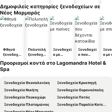
διαμέρισμ
Δημοφιλείς κατηγορίες ξενοδοχείων σε
α
Νέος Μαρμαράς
Φθηνά
Πολυτελή
Ξενοδοχεί
Ξενοδοχεί
Ξενο
ξενοδοχεί
ξενοδοχεί
α με
α που
α με
α
α
πισίνες
δέχονται
Προορισμοί κοντά στο Lagomandra Hotel &
κατοικίδι
Spa
α
Ξενοδοχεία Θεσσαλονίκη
Ξενοδοχεία Κρυοπηγή
Ξενοδοχεία Νικήτη
Ξενοδοχεία Ουρανούπολη
Ξενοδοχεία Πευκοχώρι
Ξενοδοχεία Ποτός
Ξενοδοχεία Πλαταμώνας
Ξενοδοχεία Παραλία Κατερίνης
Ξενοδοχεία Νέος Μαρμαράς