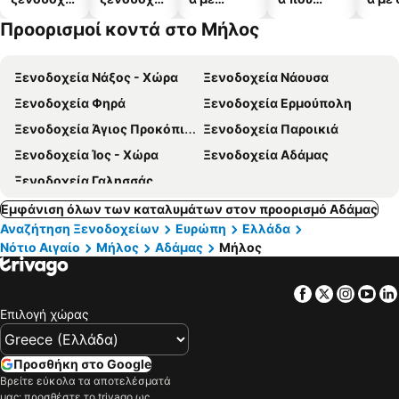
α
α
πισίνες
δέχονται
Προορισμοί κοντά στο Μήλος
κατοικίδι
α
Ξενοδοχεία Νάξος - Χώρα
Ξενοδοχεία Νάουσα
Ξενοδοχεία Φηρά
Ξενοδοχεία Ερμούπολη
Ξενοδοχεία Άγιος Προκόπιος
Ξενοδοχεία Παροικιά
Ξενοδοχεία Ίος - Χώρα
Ξενοδοχεία Αδάμας
Ξενοδοχεία Γαλησσάς
Εμφάνιση όλων των καταλυμάτων στον προορισμό Αδάμας
Αναζήτηση Ξενοδοχείων
Ευρώπη
Ελλάδα
Νότιο Αιγαίο
Μήλος
Αδάμας
Μήλος
Facebook
Twitter
Insta
Yo
Επιλογή χώρας
Προσθήκη στο Google
Βρείτε εύκολα τα αποτελέσματά
μας: προσθέστε το trivago ως