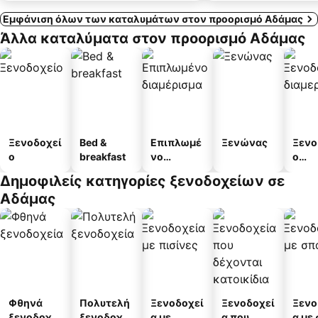
Εμφάνιση όλων των καταλυμάτων στον προορισμό Αδάμας
Άλλα καταλύματα στον προορισμό Αδάμας
Ξενοδοχεί
Bed &
Επιπλωμέ
Ξενώνας
Ξενο
ο
breakfast
νο
ο
διαμέρισμ
διαμ
Δημοφιλείς κατηγορίες ξενοδοχείων σε
α
άτω
Αδάμας
Φθηνά
Πολυτελή
Ξενοδοχεί
Ξενοδοχεί
Ξενο
ξενοδοχεί
ξενοδοχεί
α με
α που
α με