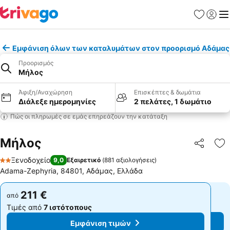
Αγαπημέν
Σύνδε
Με
Εμφάνιση όλων των καταλυμάτων στον προορισμό Αδάμας
Προορισμός
Μήλος
Άφιξη/Αναχώρηση
Επισκέπτες & δωμάτια
Διάλεξε ημερομηνίες
2 πελάτες, 1 δωμάτιο
Πώς οι πληρωμές σε εμάς επηρεάζουν την κατάταξη
Μήλος
Κοινοποί
Πρ
Ξενοδοχείο
9,0
Εξαιρετικό
(
881 αξιολογήσεις
)
2 Αστέρια
Adama-Zephyria, 84801, Αδάμας, Ελλάδα
211 €
211 €
από
από
Τιμές από
7 ιστότοπους
Τιμές από
7 ιστότοπους
Εμφάνιση τιμών
Εμφάνιση τιμών