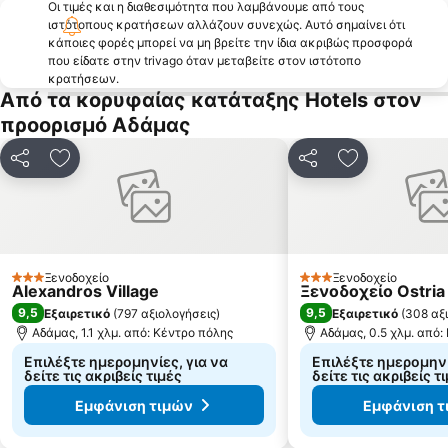
Οι τιμές και η διαθεσιμότητα που λαμβάνουμε από τους
Παραδοσιακός Οικισμός Χώρας Φολεγάνδρου
Παραδοσιακός οικισμός Τρυπητής
ιστότοπους κρατήσεων αλλάζουν συνεχώς. Αυτό σημαίνει ότι
Παραδοσιακός Οικισμός Αρτεμώνα
Προβατάς
κάποιες φορές μπορεί να μη βρείτε την ίδια ακριβώς προσφορά
που είδατε στην trivago όταν μεταβείτε στον ιστότοπο
Λαζάρου
Παραδοσιακός Οικισμός Χώρας Σερίφου
κρατήσεων.
Από τα κορυφαίας κατάταξης Hotels στον
Παραδοσιακός Οικισμός Κάστρου
Άγιος Σώστης
προορισμό Αδάμας
Κοινοποίηση
Προσθήκη στα αγαπημένα
Κοινοποίηση
Προσθήκη στ
Ξενοδοχείο
Ξενοδοχείο
3 Αστέρια
3 Αστέρια
Alexandros Village
Ξενοδοχείο Ostria
9,5
9,5
Εξαιρετικό
(
797 αξιολογήσεις
)
Εξαιρετικό
(
308 αξ
Αδάμας, 1.1 χλμ. από: Κέντρο πόλης
Αδάμας, 0.5 χλμ. από:
Επιλέξτε ημερομηνίες, για να
Επιλέξτε ημερομηνί
δείτε τις ακριβείς τιμές
δείτε τις ακριβείς τ
Εμφάνιση τιμών
Εμφάνιση τ