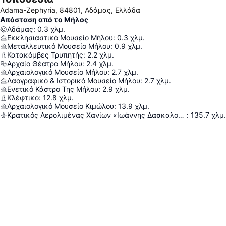
Adama-Zephyria, 84801, Αδάμας, Ελλάδα
Απόσταση από το Μήλος
Αδάμας
:
0.3
χλμ.
Εκκλησιαστικό Μουσείο Μήλου
:
0.3
χλμ.
Μεταλλευτικό Μουσείο Μήλου
:
0.9
χλμ.
Κατακόμβες Τρυπητής
:
2.2
χλμ.
Αρχαίο Θέατρο Μήλου
:
2.4
χλμ.
Αρχαιολογικό Μουσείο Μήλου
:
2.7
χλμ.
Λαογραφικό & Ιστορικό Μουσείο Μήλου
:
2.7
χλμ.
Ενετικό Κάστρο Της Μήλου
:
2.9
χλμ.
Κλέφτικο
:
12.8
χλμ.
Αρχαιολογικό Μουσείο Κιμώλου
:
13.9
χλμ.
Κρατικός Αερολιμένας Χανίων «Ιωάννης Δασκαλογιάννης»
:
135.7
χλμ.