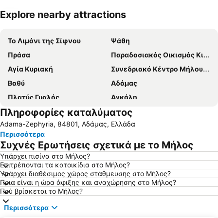
Explore nearby attractions
Ανάπτυξη χάρτη
Το Λιμάνι της Σίφνου
Ψάθη
Πράσα
Παραδοσιακός Οικισμός Κιμώλου
Αγία Κυριακή
Συνεδριακό Κέντρο Μήλου - Γεώργιος Ηλιόπουλος
Βαθύ
Αδάμας
Πλατύς Γυαλός
Αγκάλη
Πληροφορίες καταλύματος
Καμάρες
Κρατικός Αερολιμένας Μήλου
Adama-Zephyria, 84801, Αδάμας, Ελλάδα
Αυλόμωνας
Σεράλια
Περισσότερα
Πουλάτη
Παραδοσιακός Οικισμός Απολλωνίας
Συχνές Ερωτήσεις σχετικά με το Μήλος
Αρχαίο Θέατρο Μήλου
Φάρος
Υπάρχει πισίνα στο Μήλος?
Επιτρέπονται τα κατοικίδια στο Μήλος?
Παραλία ψιλή άμμος
Αλυκή
Υπάρχει διαθέσιμος χώρος στάθμευσης στο Μήλος?
Πολύαιγος
Κάστρο Σερίφου
Ποια είναι η ώρα άφιξης και αναχώρησης στο Μήλος?
Πού βρίσκεται το Μήλος?
Φυριπλάκα
Ελληνικά
Περισσότερα
Σαρακήνικο
Χερρόνησος