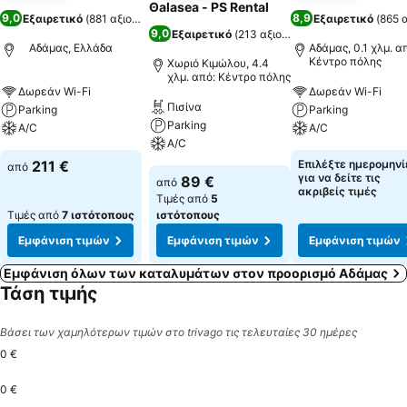
Θalasea - PS Rental
9,0
8,9
Εξαιρετικό
(
881 αξιολογήσεις
)
Εξαιρετικό
(
865 
9,0
Εξαιρετικό
(
213 αξιολογήσεις
)
Αδάμας, Ελλάδα
Αδάμας, 0.1 χλμ. α
Κέντρο πόλης
Χωριό Κιμώλου, 4.4
χλμ. από: Κέντρο πόλης
Δωρεάν Wi-Fi
Δωρεάν Wi-Fi
Πισίνα
Parking
Parking
Parking
A/C
A/C
A/C
211 €
Επιλέξτε ημερομηνί
από
για να δείτε τις
89 €
από
ακριβείς τιμές
Τιμές από
5
Τιμές από
7 ιστότοπους
ιστότοπους
Εμφάνιση τιμών
Εμφάνιση τιμών
Εμφάνιση τιμών
Εμφάνιση όλων των καταλυμάτων στον προορισμό Αδάμας
Τάση τιμής
Βάσει των χαμηλότερων τιμών στο trivago τις τελευταίες 30 ημέρες
0 €
0 €