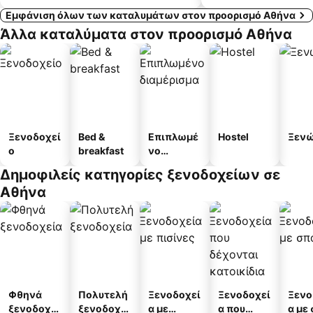
Εμφάνιση όλων των καταλυμάτων στον προορισμό Αθήνα
Άλλα καταλύματα στον προορισμό Αθήνα
Ξενοδοχεί
Bed &
Επιπλωμέ
Hostel
Ξεν
ο
breakfast
νο
διαμέρισμ
Δημοφιλείς κατηγορίες ξενοδοχείων σε
α
Αθήνα
Φθηνά
Πολυτελή
Ξενοδοχεί
Ξενοδοχεί
Ξενο
ξενοδοχεί
ξενοδοχεί
α με
α που
α με