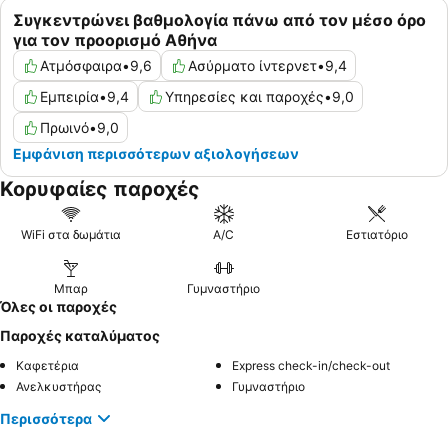
Συγκεντρώνει βαθμολογία πάνω από τον μέσο όρο
για τον προορισμό Αθήνα
Ατμόσφαιρα
•
9,6
Ασύρματο ίντερνετ
•
9,4
Εμπειρία
•
9,4
Υπηρεσίες και παροχές
•
9,0
Πρωινό
•
9,0
Εμφάνιση περισσότερων αξιολογήσεων
Κορυφαίες παροχές
WiFi στα δωμάτια
A/C
Εστιατόριο
Μπαρ
Γυμναστήριο
Όλες οι παροχές
Παροχές καταλύματος
Καφετέρια
Express check-in/check-out
Ανελκυστήρας
Γυμναστήριο
Περισσότερα