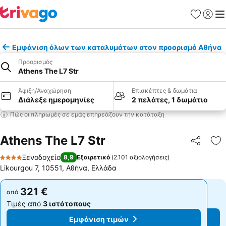
Αγαπημέν
Σύνδε
Με
Εμφάνιση όλων των καταλυμάτων στον προορισμό Αθήνα
Προορισμός
Athens The L7 Str
Άφιξη/Αναχώρηση
Επισκέπτες & δωμάτια
Διάλεξε ημερομηνίες
2 πελάτες, 1 δωμάτιο
Πώς οι πληρωμές σε εμάς επηρεάζουν την κατάταξη
Athens The L7 Str
Κοινοποί
Πρ
Ξενοδοχείο
8,9
Εξαιρετικό
(
2.101 αξιολογήσεις
)
4 Αστέρια
Likourgou 7, 10551, Αθήνα, Ελλάδα
321 €
321 €
από
από
Τιμές από
3 ιστότοπους
Τιμές από
3 ιστότοπους
Εμφάνιση τιμών
Εμφάνιση τιμών