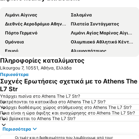
Ανάπτυξη χάρτη
Λιμάνι Αίγινας
Σαλαμίνα
Διεθνές Αεροδρόμιο Αθηνών Ελευθέριος Βενιζέλος
Πλατεία Συντάγματος
Πόρτο Γερμενό
Λιμάνι Αγίας Μαρίνας Αίγινας
Ομόνοια
Ολυμπιακό Αθλητικό Κέντρο Αθηνών 'Σπύρος Λούης'
Ερμού
Αλμυροπόταμος
Πληροφορίες καταλύματος
Νέα Σμύρνη
Αλεποχώρι
Likourgou 7, 10551, Αθήνα, Ελλάδα
Μοναστηράκι
Παιανία
Περισσότερα
Σιδηροδρομικός Σταθμός Αθήνας - Σταθμός Λαρίσης
Πεύκη
Συχνές Ερωτήσεις σχετικά με το Athens The
Λευκαντί
Ψάθα
L7 Str
Παραλία Ωρωπού
Μαύρο Λιθάρι
Υπάρχει πισίνα στο Athens The L7 Str?
Επιτρέπονται τα κατοικίδια στο Athens The L7 Str?
Παραλία Νέων Στύρων
Λιμάνι Ραφήνας
Υπάρχει διαθέσιμος χώρος στάθμευσης στο Athens The L7 Str?
Ποια είναι η ώρα άφιξης και αναχώρησης στο Athens The L7 Str?
Βριλήσσια
Άλσος Νέας Φιλαδέλφειας
Πού βρίσκεται το Athens The L7 Str?
Κολωνάκι
Χαϊδάρι
Περισσότερα
Νέο Ηράκλειο Αττικής
Καλλιθέα
Οι τιμές και η διαθεσιμότητα που λαμβάνουμε από τους