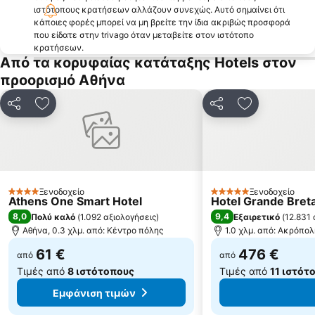
Λιμάνι Λαυρίου
Αιγάλεω
ιστότοπους κρατήσεων αλλάζουν συνεχώς. Αυτό σημαίνει ότι
κάποιες φορές μπορεί να μη βρείτε την ίδια ακριβώς προσφορά
Λαγονήσι
Ψυρρή
που είδατε στην trivago όταν μεταβείτε στον ιστότοπο
Το μετρό της Αθήνας
Κινέττα
κρατήσεων.
Από τα κορυφαίας κατάταξης Hotels στον
Παλαιά Φώκαια
Μικρολίμανο
προορισμό Αθήνα
Ακρόπολη Αθηνών
Ηλιούπολη
Ampelokipoi
Νέα Πέραμος
Κοινοποίηση
Προσθήκη στα αγαπημένα
Κοινοποίηση
Προσθήκη στ
Παραδοσιακός Οικισμός Πλάκας
Λιμάνι Πειραιά
Θησείο
κουκακι
χολαργος
Παραδοσιακός Οικισμός Αίγινας
Ιερά Οδός
Κέντρο του Πειραιά
Ξενοδοχείο
Ξενοδοχείο
4 Αστέρια
5 Αστέρια
Athens One Smart Hotel
Hotel Grande Breta
Παραλία Αμαρύνθου
Παραλία της Ερέτριας
8,0
9,4
Πολύ καλό
(
1.092 αξιολογήσεις
)
Εξαιρετικό
(
12.831 
Αθήνα, 0.3 χλμ. από: Κέντρο πόλης
1.0 χλμ. από: Ακρόπο
61 €
476 €
από
από
Τιμές από
8 ιστότοπους
Τιμές από
11 ιστότ
Εμφάνιση τιμών