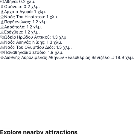
Αθήνα
:
0.2
χλμ.
Ομόνοια
:
0.2
χλμ.
Αρχαία Αγορά
:
1
χλμ.
Ναός Του Ηφαίστου
:
1
χλμ.
Παρθενώνας
:
1.2
χλμ.
Ακρόπολη
:
1.2
χλμ.
Ερέχθειο
:
1.2
χλμ.
Ωδείο Ηρώδου Αττικού
:
1.3
χλμ.
Ναός Αθηνάς Νίκης
:
1.3
χλμ.
Ναός Του Ολυμπίου Διός
:
1.5
χλμ.
Παναθηναϊκό Στάδιο
:
1.9
χλμ.
Διεθνής Αερολιμένας Αθηνών «Ελευθέριος Βενιζέλος»
:
19.9
χλμ.
Explore nearby attractions