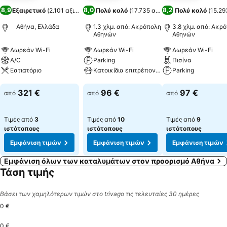
8,9
8,0
8,2
Εξαιρετικό
(
2.101 αξιολογήσεις
Πολύ καλό
)
(
17.735 αξιολογήσεις
Πολύ καλό
)
(
15.29
Αθήνα, Ελλάδα
1.3 χλμ. από: Ακρόπολη
3.8 χλμ. από: Ακρ
Αθηνών
Αθηνών
Δωρεάν Wi-Fi
Δωρεάν Wi-Fi
Δωρεάν Wi-Fi
A/C
Parking
Πισίνα
Εστιατόριο
Κατοικίδια επιτρέπονται
Parking
Εμφάνιση τιμών
Εμφάνιση τιμών
Εμφάνιση τιμών
321 €
96 €
97 €
από
από
από
Τιμές από
3
Τιμές από
10
Τιμές από
9
ιστότοπους
ιστότοπους
ιστότοπους
Εμφάνιση τιμών
Εμφάνιση τιμών
Εμφάνιση τιμών
Εμφάνιση όλων των καταλυμάτων στον προορισμό Αθήνα
Τάση τιμής
Βάσει των χαμηλότερων τιμών στο trivago τις τελευταίες 30 ημέρες
0 €
0 €