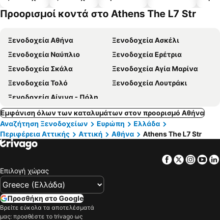
α
α
πισίνες
δέχονται
Προορισμοί κοντά στο Athens The L7 Str
κατοικίδι
α
Ξενοδοχεία Αθήνα
Ξενοδοχεία Ασκέλι
Ξενοδοχεία Ναύπλιο
Ξενοδοχεία Ερέτρια
Ξενοδοχεία Σκάλα
Ξενοδοχεία Αγία Μαρίνα
Ξενοδοχεία Τολό
Ξενοδοχεία Λουτράκι
Ξενοδοχεία Αίγινα - Πόλη
Εμφάνιση όλων των καταλυμάτων στον προορισμό Αθήνα
Αναζήτηση Ξενοδοχείων
Ευρώπη
Ελλάδα
Περιφέρεια Αττικής
Αττική
Αθήνα
Athens The L7 Str
Facebook
Twitter
Insta
Yo
Επιλογή χώρας
Προσθήκη στο Google
Βρείτε εύκολα τα αποτελέσματά
μας: προσθέστε το trivago ως