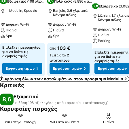
8,6
8,2
Εξαιρετικό
(
198 αξιολογήσεις
Πολύ καλό
)
(
8.896 αξιολογήσεις
)
8,8
Εξαιρετικό
(
3.082
Medulin, Κροατία
Banjole, 0.6 χλμ. από:
Κέντρο πόλης
Ližnjan, 1.7 χλμ. απ
Κέντρο πόλης
Δωρεάν Wi-Fi
Δωρεάν Wi-Fi
Δωρεάν Wi-Fi
Πισίνα
Πισίνα
Πισίνα
Spa
Spa
Parking
Επιλέξτε ημερομηνίες,
103 €
από
για να δείτε τις
Επιλέξτε ημερομηνί
Τιμές από
2
ακριβείς τιμές
για να δείτε τις
ιστότοπους
ακριβείς τιμές
Εμφάνιση τιμών
Εμφάνιση τιμών
Εμφάνιση τιμών
Εμφάνιση όλων των καταλυμάτων στον προορισμό Medulin
Κριτικές
Εξαιρετικό
8,6
με βάση 198 αξιολογήσεις από κορυφαίους
ιστότοπους
Κορυφαίες παροχές
WiFi στην υποδοχή
WiFi στα δωμάτια
Πισίνα