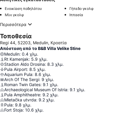
Ενοικίαση ποδηλάτου
Γήπεδο γκολφ
Μίνι γκολφ
Ιππασία
Περισσότερα
Τοποθεσία
Regi 44, 52203, Medulin, Κροατία
Απόσταση από το B&B Villa Velike Stine
Medulin
:
0.4
χλμ.
Rt Kamenjak
:
5.9
χλμ.
Stadion Aldo Drosina
:
8.3
χλμ.
Pula Airport
:
8.5
χλμ.
Aquarium Pula
:
8.6
χλμ.
Arch Of The Sergi
:
9
χλμ.
Roman Twin Gates
:
9.1
χλμ.
Archaeological Museum Of Istria
:
9.1
χλμ.
Pula Amphitheatre
:
9.2
χλμ.
Mletačka utvrda
:
9.2
χλμ.
Pula
:
9.8
χλμ.
Fort Stoja
:
10.6
χλμ.