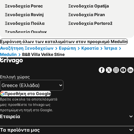
Ξενοδοχεία Porec
Ξενοδοχεία Opatija
Ξενοδοχεία Rovinj
Ξενοδοχεία Piran
Ξενοδοχεία Πούλα
Ξενοδοχεία Portorož
Ξενοδοχεία Ουμάγκ
Εμφάνιση όλων των καταλυμάτων στον προορισμό Medulin
Αναζήτηση Ξενοδοχείων
Ευρώπη
Κροατία
Ίστρια
Medulin
B&B Villa Velike Stine
Facebook
Twitter
Insta
Yo
Επιλογή χώρας
Προσθήκη στο Google
Βρείτε εύκολα τα αποτελέσματά
μας: προσθέστε το trivago ως
προτιμώμενη πηγή στο Google.
Εταιρεία
Τα προϊόντα μας