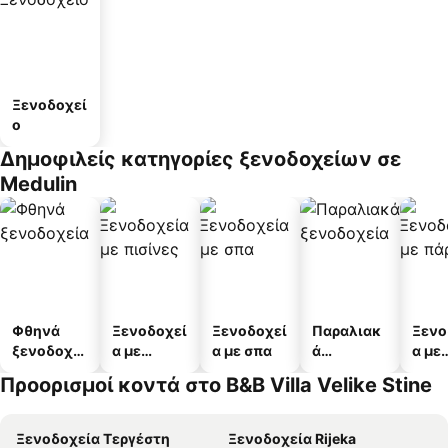
Ξενοδοχεί
ο
Δημοφιλείς κατηγορίες ξενοδοχείων σε
Medulin
Φθηνά
Ξενοδοχεί
Ξενοδοχεί
Παραλιακ
Ξενο
ξενοδοχεί
α με
α με σπα
ά
α με
α
πισίνες
ξενοδοχεί
πάρκ
Προορισμοί κοντά στο B&B Villa Velike Stine
α
Ξενοδοχεία Τεργέστη
Ξενοδοχεία Rijeka