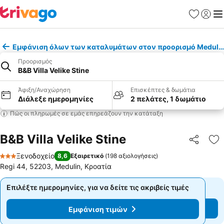
Αγαπημέν
Σύνδε
Με
Εμφάνιση όλων των καταλυμάτων στον προορισμό Meduli
Προορισμός
B&B Villa Velike Stine
Άφιξη/Αναχώρηση
Επισκέπτες & δωμάτια
Διάλεξε ημερομηνίες
2 πελάτες, 1 δωμάτιο
Πώς οι πληρωμές σε εμάς επηρεάζουν την κατάταξη
B&B Villa Velike Stine
Κοινοποί
Πρ
Ξενοδοχείο
8,6
Εξαιρετικό
(
198 αξιολογήσεις
)
3 Αστέρια
Regi 44, 52203, Medulin, Κροατία
Επιλέξτε ημερομηνίες, για να δείτε τις ακριβείς τιμές
Επιλέξτε ημερομηνίες, για να δείτε τις ακριβείς τιμές
Εμφάνιση τιμών
Εμφάνιση τιμών