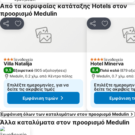
Από τα κορυφαίας κατάταξης Hotels στον
προορισμό Medulin
Κοινοποίηση
Προσθήκη στα αγαπημένα
Κοινοποίηση
Προσθήκη στ
Ξενοδοχείο
Ξενοδοχείο
3 Αστέρια
4 Αστέρια
Villa Natalija
Hotel Minerva
9,5
8,4
Εξαιρετικό
(
905 αξιολογήσεις
)
Πολύ καλό
(
879 αξι
Medulin, 0.2 χλμ. από: Κέντρο πόλης
Medulin, 0.7 χλμ. από
Επιλέξτε ημερομηνίες, για να
Επιλέξτε ημερομηνί
δείτε τις ακριβείς τιμές
δείτε τις ακριβείς τ
Εμφάνιση τιμών
Εμφάνιση τ
Εμφάνιση όλων των καταλυμάτων στον προορισμό Medulin
Άλλα καταλύματα στον προορισμό Medulin