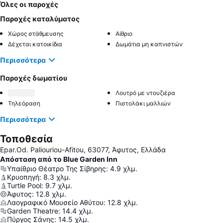
Όλες οι παροχές
Παροχές καταλύματος
Χώρος στάθμευσης
Αίθριο
Δέχεται κατοικίδια
Δωμάτια μη καπνιστών
Περισσότερα
Παροχές δωματίου
Λουτρό με ντουζιέρα
Τηλεόραση
Πιστολάκι μαλλιών
Περισσότερα
Τοποθεσία
Epar.Od. Paliouriou-Afitou, 63077, Άφυτος, Ελλάδα
Απόσταση από το Blue Garden Inn
Υπαίθριο Θέατρο Της Σίβηρης
:
4.9
χλμ.
Κρυοπηγή
:
8.3
χλμ.
Turtle Pool
:
9.7
χλμ.
Άφυτος
:
12.8
χλμ.
Λαογραφικό Μουσείο Αθύτου
:
12.8
χλμ.
Garden Theatre
:
14.4
χλμ.
Πύργος Σάνης
:
14.5
χλμ.