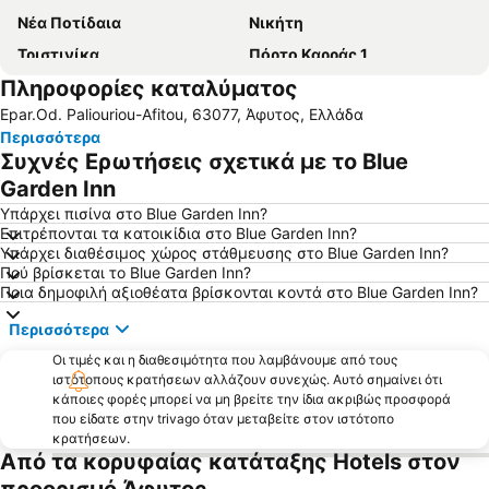
Νέα Ποτίδαια
Νικήτη
Τριστινίκα
Πόρτο Καρράς 1
Πληροφορίες καταλύματος
Πολύχρονο
Καρύδι
Epar.Od. Paliouriou-Afitou, 63077, Άφυτος, Ελλάδα
Παραλία Καλογριάς
Καλλιθέα
Περισσότερα
Loutra
'Ορμος Παναγιάς
Συχνές Ερωτήσεις σχετικά με το Blue
Λιμάνι Όρμος Παναγίας
Ψακούδια
Garden Inn
Νέα Πλάγια
Σίβηρη
Υπάρχει πισίνα στο Blue Garden Inn?
Επιτρέπονται τα κατοικίδια στο Blue Garden Inn?
Λιμάνι Πυργαδίκια
Χανιώτης
Υπάρχει διαθέσιμος χώρος στάθμευσης στο Blue Garden Inn?
Πού βρίσκεται το Blue Garden Inn?
Τορώνη
Φούρκα
Ποια δημοφιλή αξιοθέατα βρίσκονται κοντά στο Blue Garden Inn?
Ποσείδι
Ελαιώνας
Περισσότερα
Μαρίνα Πόρτο Καρράς
Σάνη
Οι τιμές και η διαθεσιμότητα που λαμβάνουμε από τους
Νεα Σκιώνη
Κρυοπηγή
ιστότοπους κρατήσεων αλλάζουν συνεχώς. Αυτό σημαίνει ότι
κάποιες φορές μπορεί να μη βρείτε την ίδια ακριβώς προσφορά
αθυτος
Γερακινή
που είδατε στην trivago όταν μεταβείτε στον ιστότοπο
Παραδείσος
Λιβάρι
κρατήσεων.
Από τα κορυφαίας κατάταξης Hotels στον
Afytos
Παραδοσιακός οικισμός Νικήτης