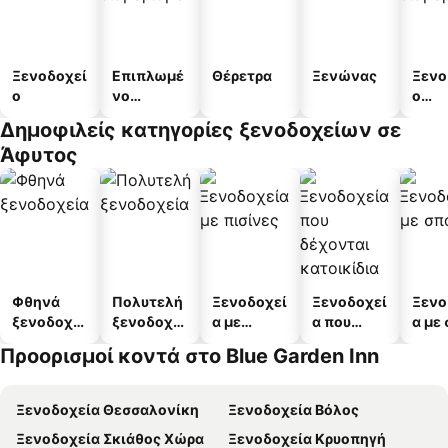
Ξενοδοχεί
Επιπλωμέ
Θέρετρα
Ξενώνας
Ξενο
ο
νο
ο
διαμέρισμ
διαμ
Δημοφιλείς κατηγορίες ξενοδοχείων σε
α
άτω
Άφυτος
Φθηνά
Πολυτελή
Ξενοδοχεί
Ξενοδοχεί
Ξενο
ξενοδοχεί
ξενοδοχεί
α με
α που
α με
α
α
πισίνες
δέχονται
Προορισμοί κοντά στο Blue Garden Inn
κατοικίδι
α
Ξενοδοχεία Θεσσαλονίκη
Ξενοδοχεία Βόλος
Ξενοδοχεία Σκιάθος Χώρα
Ξενοδοχεία Κρυοπηγή