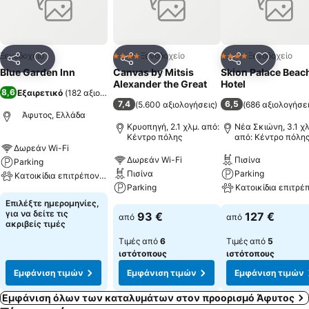
πολλές ακόμη παροχές.Επιλέξτε τον τύπο δωματίου που σας
ταιριάζει: ΔΙΚΛΙΝΟ,ΤΡΙΚΛΙΝΟ,ΤΕΤΡΑΚΛΙΝΟ,ΟΙΚΟΓΕΝΕΙΑΚΟ.
Ξενοδοχείο
Ξενοδοχείο
Ξενοδοχείο
4 Αστέρια
4 Αστέρια
Κοινοποίηση
Προσθήκη στα αγαπημένα
Κοινοποίηση
Προσθήκη στα αγαπημένα
Κοινοποίηση
Προσθήκ
Blue Garden Inn
Canvas by Mitsis
Skion Palace Beac
Alexander the Great
Hotel
8,6
Εξαιρετικό
(
182 αξιολογήσεις
)
7,4
6,5
(
5.600 αξιολογήσεις
)
(
686 αξιολογήσε
Άφυτος, Ελλάδα
Κρυοπηγή, 2.1 χλμ. από:
Νέα Σκιώνη, 3.1 χλ
Κέντρο πόλης
από: Κέντρο πόλη
Δωρεάν Wi-Fi
Δωρεάν Wi-Fi
Πισίνα
Parking
Πισίνα
Parking
Κατοικίδια επιτρέπονται
Parking
Κατοικίδια επιτρέ
Επιλέξτε ημερομηνίες,
για να δείτε τις
93 €
127 €
από
από
ακριβείς τιμές
Τιμές από
6
Τιμές από
5
ιστότοπους
ιστότοπους
Εμφάνιση τιμών
Εμφάνιση τιμών
Εμφάνιση τιμών
Εμφάνιση όλων των καταλυμάτων στον προορισμό Άφυτος