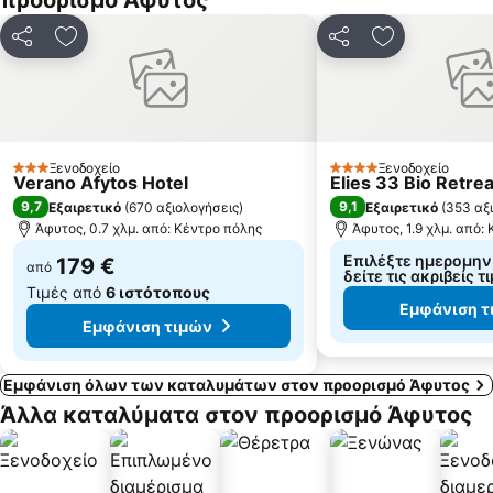
προορισμό Άφυτος
Παραλία της Αφύτου
Λαγόμανδρα
Λιμάνι του Πόρτο Κουφό
Ποτίδαια
Κοινοποίηση
Προσθήκη στα αγαπημένα
Κοινοποίηση
Προσθήκη στ
Ελάνη
Πόρτο Κουφό
Γκολφ Κλαμπ Πόρτο Καρράς
Πόρτο Καρράς 2
Παναγία της Βουρβουρούς
Ελιά 2
Άγιος Ιωάννης
Παραδοσιακός οικισμός Συκιάς
Ξενοδοχείο
Ξενοδοχείο
3 Αστέρια
4 Αστέρια
Verano Afytos Hotel
Elies 33 Bio Retrea
Μαρίνα Σάνη
Παραλία Κοβιού
9,7
9,1
Εξαιρετικό
(
670 αξιολογήσεις
)
Εξαιρετικό
(
353 αξ
Άφυτος, 0.7 χλμ. από: Κέντρο πόλης
Άφυτος, 1.9 χλμ. από:
Επιλέξτε ημερομηνί
179 €
από
δείτε τις ακριβείς τ
Τιμές από
6 ιστότοπους
Εμφάνιση τ
Εμφάνιση τιμών
Εμφάνιση όλων των καταλυμάτων στον προορισμό Άφυτος
Άλλα καταλύματα στον προορισμό Άφυτος