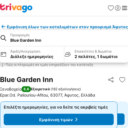
Αγαπημέν
Σύνδε
Με
Εμφάνιση όλων των καταλυμάτων στον προορισμό Άφυτος
Προορισμός
Blue Garden Inn
Άφιξη/Αναχώρηση
Επισκέπτες & δωμάτια
Διάλεξε ημερομηνίες
2 πελάτες, 1 δωμάτιο
Πώς οι πληρωμές σε εμάς επηρεάζουν την κατάταξη
Blue Garden Inn
Κοινοποί
Πρ
Ξενοδοχείο
8,6
Εξαιρετικό
(
182 αξιολογήσεις
)
Epar.Od. Paliouriou-Afitou, 63077, Άφυτος, Ελλάδα
Επιλέξτε ημερομηνίες, για να δείτε τις ακριβείς τιμές
Επιλέξτε ημερομηνίες, για να δείτε τις ακριβείς τιμές
Εμφάνιση τιμών
Εμφάνιση τιμών