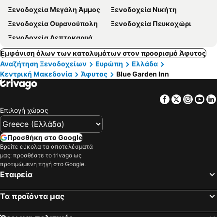
Ξενοδοχεία Μεγάλη Άμμος
Ξενοδοχεία Νικήτη
Ξενοδοχεία Ουρανούπολη
Ξενοδοχεία Πευκοχώρι
Ξενοδοχεία Λεπτοκαρυά
Εμφάνιση όλων των καταλυμάτων στον προορισμό Άφυτος
Αναζήτηση Ξενοδοχείων
Ευρώπη
Ελλάδα
Κεντρική Μακεδονία
Άφυτος
Blue Garden Inn
Facebook
Twitter
Insta
Yo
Επιλογή χώρας
Προσθήκη στο Google
Βρείτε εύκολα τα αποτελέσματά
μας: προσθέστε το trivago ως
προτιμώμενη πηγή στο Google.
Εταιρεία
Τα προϊόντα μας