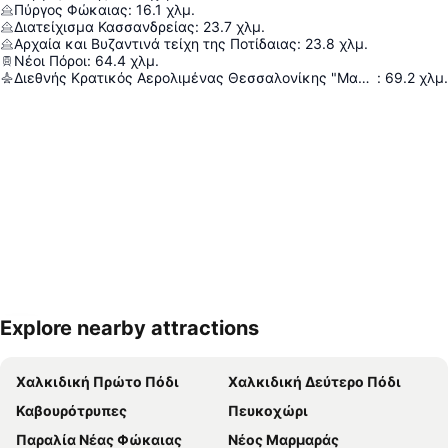
Πύργος Φώκαιας
:
16.1
χλμ.
Διατείχισμα Κασσανδρείας
:
23.7
χλμ.
Αρχαία και Βυζαντινά τείχη της Ποτίδαιας
:
23.8
χλμ.
Νέοι Πόροι
:
64.4
χλμ.
Διεθνής Κρατικός Αερολιμένας Θεσσαλονίκης "Μακεδονία"
:
69.2
χλμ.
Explore nearby attractions
Ανάπτυξη χάρτη
Χαλκιδική Πρώτο Πόδι
Χαλκιδική Δεύτερο Πόδι
Καβουρότρυπες
Πευκοχώρι
Παραλία Νέας Φώκαιας
Νέος Μαρμαράς