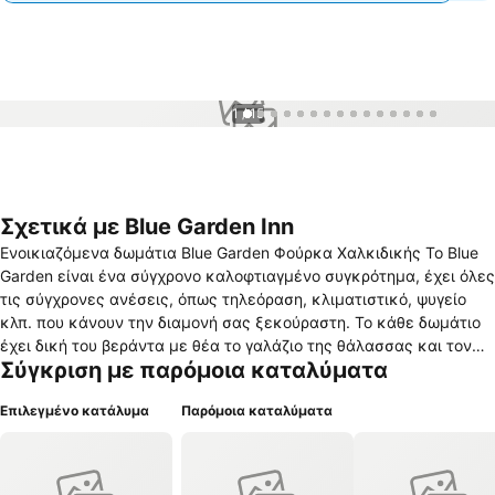
1 / 15
Σχετικά με Blue Garden Inn
Ενοικιαζόμενα δωμάτια Blue Garden Φούρκα Χαλκιδικής To Blue
Garden είναι ένα σύγχρονο καλοφτιαγμένο συγκρότημα, έχει όλες
τις σύγχρονες ανέσεις, όπως τηλεόραση, κλιματιστικό, ψυγείο
κλπ. που κάνουν την διαμονή σας ξεκούραστη. Το κάθε δωμάτιο
έχει δική του βεράντα με θέα το γαλάζιο της θάλασσας και τον
Σύγκριση με παρόμοια καταλύματα
ολάνθιστο κήπο. To Blue Garden βρίσκεται πάνω στον δρόμο
Φούρκας – Ποσειδίου στο πρώτο πόδι της Χαλκιδικής στην
Επιλεγμένο κατάλυμα
Παρόμοια καταλύματα
κατάφυτη Κασσάνδρα, με την υπέροχη θάλασσα, που τα διάφανα
νερά της ξελογιάζουν κολυμβητές, δύτες και ιστιοπλόους.
Ευρύχωρα, κλιματιζόμενα δωμάτια με τηλεόραση και ορθοπεδικά
στρώματα η διαμονή στο Blue Garden, σας προσφέρει άνεση και