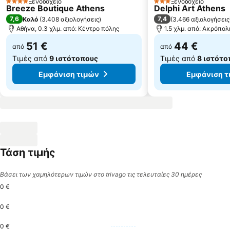
Ξενοδοχείο
Ξενοδοχείο
4 Αστέρια
3 Αστέρια
Breeze Boutique Athens
Delphi Art Athens
7,6
7,4
Καλό
(
3.408 αξιολογήσεις
)
(
3.466 αξιολογήσεις
Αθήνα, 0.3 χλμ. από: Κέντρο πόλης
1.5 χλμ. από: Ακρόπο
51 €
44 €
από
από
Τιμές από
9 ιστότοπους
Τιμές από
8 ιστότο
Εμφάνιση τιμών
Εμφάνιση τ
Τάση τιμής
Βάσει των χαμηλότερων τιμών στο trivago τις τελευταίες 30 ημέρες
0 €
0 €
0 €