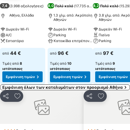
7,4
8,0
8,2
(
3.998 αξιολογήσεις
)
Πολύ καλό
(
17.735 αξιολογήσεις
Πολύ καλό
)
(
15.29
Αθήνα, Ελλάδα
1.3 χλμ. από: Ακρόπολη
3.8 χλμ. από: Ακρ
Αθηνών
Αθηνών
Δωρεάν Wi-Fi
Δωρεάν Wi-Fi
Δωρεάν Wi-Fi
A/C
Parking
Πισίνα
Εστιατόριο
Κατοικίδια επιτρέπονται
Parking
44 €
96 €
97 €
από
από
από
Τιμές από
8
Τιμές από
10
Τιμές από
9
ιστότοπους
ιστότοπους
ιστότοπους
Εμφάνιση τιμών
Εμφάνιση τιμών
Εμφάνιση τιμών
Εμφάνιση όλων των καταλυμάτων στον προορισμό Αθήνα
Κοινοποίηση
Προσθήκη στα αγαπημένα
Κοινοποίηση
Προσθήκη στ