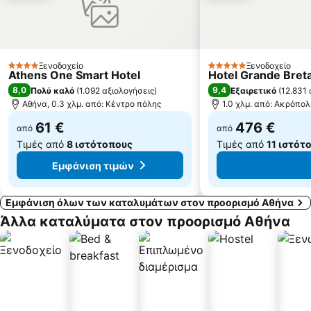
Θησείο
κουκακι
χολαργος
Παραδοσιακός Οικισμός Αίγινας
Ιερά Οδός
Κέντρο του Πειραιά
Παραλία Αμαρύνθου
Παραλία της Ερέτριας
Ξενοδοχείο
Ξενοδοχείο
4 Αστέρια
5 Αστέρια
Athens One Smart Hotel
Hotel Grande Breta
8,0
9,4
Πολύ καλό
(
1.092 αξιολογήσεις
)
Εξαιρετικό
(
12.831 
Αθήνα, 0.3 χλμ. από: Κέντρο πόλης
1.0 χλμ. από: Ακρόπο
61 €
476 €
από
από
Τιμές από
8 ιστότοπους
Τιμές από
11 ιστότ
Εμφάνιση τιμών
Εμφάνιση όλων των καταλυμάτων στον προορισμό Αθήνα
Άλλα καταλύματα στον προορισμό Αθήνα