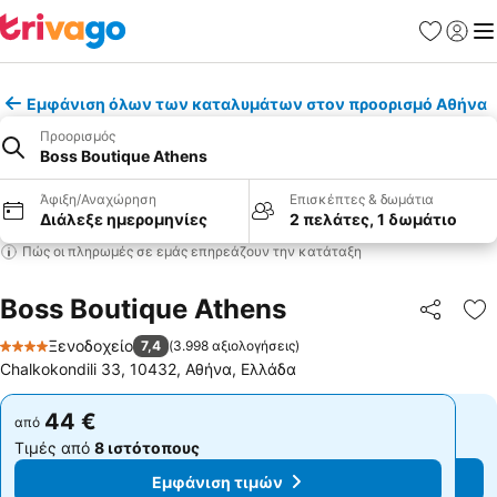
Αγαπημέν
Σύνδε
Με
Εμφάνιση όλων των καταλυμάτων στον προορισμό Αθήνα
Προορισμός
Boss Boutique Athens
Άφιξη/Αναχώρηση
Επισκέπτες & δωμάτια
Διάλεξε ημερομηνίες
2 πελάτες, 1 δωμάτιο
Πώς οι πληρωμές σε εμάς επηρεάζουν την κατάταξη
Boss Boutique Athens
Κοινοποί
Πρ
Ξενοδοχείο
7,4
(
3.998 αξιολογήσεις
)
4 Αστέρια
Chalkokondili 33, 10432, Αθήνα, Ελλάδα
44 €
44 €
από
από
Τιμές από
8 ιστότοπους
Τιμές από
8 ιστότοπους
Εμφάνιση τιμών
Εμφάνιση τιμών