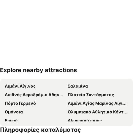
Explore nearby attractions
Ανάπτυξη χάρτη
Λιμάνι Αίγινας
Σαλαμίνα
Διεθνές Αεροδρόμιο Αθηνών Ελευθέριος Βενιζέλος
Πλατεία Συντάγματος
Πόρτο Γερμενό
Λιμάνι Αγίας Μαρίνας Αίγινας
Ομόνοια
Ολυμπιακό Αθλητικό Κέντρο Αθηνών 'Σπύρος Λούης'
Ερμού
Αλμυροπόταμος
Πληροφορίες καταλύματος
Νέα Σμύρνη
Αλεποχώρι