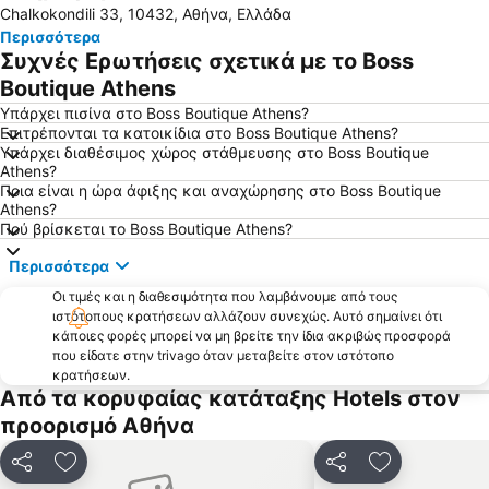
Chalkokondili 33, 10432, Αθήνα, Ελλάδα
Μοναστηράκι
Παιανία
Περισσότερα
Σιδηροδρομικός Σταθμός Αθήνας - Σταθμός Λαρίσης
Πεύκη
Συχνές Ερωτήσεις σχετικά με το Boss
Λευκαντί
Ψάθα
Boutique Athens
Παραλία Ωρωπού
Μαύρο Λιθάρι
Υπάρχει πισίνα στο Boss Boutique Athens?
Επιτρέπονται τα κατοικίδια στο Boss Boutique Athens?
Παραλία Νέων Στύρων
Λιμάνι Ραφήνας
Υπάρχει διαθέσιμος χώρος στάθμευσης στο Boss Boutique
Athens?
Βριλήσσια
Άλσος Νέας Φιλαδέλφειας
Ποια είναι η ώρα άφιξης και αναχώρησης στο Boss Boutique
Κολωνάκι
Χαϊδάρι
Athens?
Πού βρίσκεται το Boss Boutique Athens?
Νέο Ηράκλειο Αττικής
Καλλιθέα
Περισσότερα
Λιμάνι Λαυρίου
Αιγάλεω
Οι τιμές και η διαθεσιμότητα που λαμβάνουμε από τους
Λαγονήσι
Ψυρρή
ιστότοπους κρατήσεων αλλάζουν συνεχώς. Αυτό σημαίνει ότι
Το μετρό της Αθήνας
Κινέττα
κάποιες φορές μπορεί να μη βρείτε την ίδια ακριβώς προσφορά
που είδατε στην trivago όταν μεταβείτε στον ιστότοπο
Παλαιά Φώκαια
Μικρολίμανο
κρατήσεων.
Από τα κορυφαίας κατάταξης Hotels στον
Ακρόπολη Αθηνών
Ηλιούπολη
προορισμό Αθήνα
Ampelokipoi
Νέα Πέραμος
Παραδοσιακός Οικισμός Πλάκας
Λιμάνι Πειραιά
Κοινοποίηση
Προσθήκη στα αγαπημένα
Κοινοποίηση
Προσθήκη στ