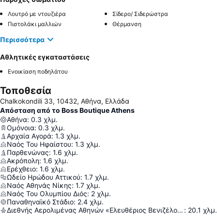
Λουτρό με ντουζιέρα
Σίδερο/ Σιδερώστρα
Πιστολάκι μαλλιών
Θέρμανση
Περισσότερα
Αθλητικές εγκαταστάσεις
Ενοικίαση ποδηλάτου
Τοποθεσία
Chalkokondili 33, 10432, Αθήνα, Ελλάδα
Απόσταση από το Boss Boutique Athens
Αθήνα
:
0.3
χλμ.
Ομόνοια
:
0.3
χλμ.
Αρχαία Αγορά
:
1.3
χλμ.
Ναός Του Ηφαίστου
:
1.3
χλμ.
Παρθενώνας
:
1.6
χλμ.
Ακρόπολη
:
1.6
χλμ.
Ερέχθειο
:
1.6
χλμ.
Ωδείο Ηρώδου Αττικού
:
1.7
χλμ.
Ναός Αθηνάς Νίκης
:
1.7
χλμ.
Ναός Του Ολυμπίου Διός
:
2
χλμ.
Παναθηναϊκό Στάδιο
:
2.4
χλμ.
Διεθνής Αερολιμένας Αθηνών «Ελευθέριος Βενιζέλος»
:
20.1
χλμ.