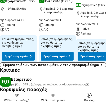
9,0
8,1
Εξαιρετικό
(
315 αξιολογήσεις
Πολύ καλό
)
(
1.121 αξιολογήσεις
)
8,8
Εξαιρετικό
(
1.172
Θήβα, Ελλάδα
Λιβαδειά, 0.5 χλμ. από:
Κέντρο πόλης
Λιβαδειά, 2.0 χλμ. 
Κέντρο πόλης
Δωρεάν Wi-Fi
Δωρεάν Wi-Fi
Δωρεάν Wi-Fi
Parking
Parking
Πισίνα
A/C
A/C
Parking
Επιλέξτε ημερομηνίες,
Επιλέξτε ημερομηνίες,
για να δείτε τις
για να δείτε τις
Επιλέξτε ημερομηνί
ακριβείς τιμές
ακριβείς τιμές
για να δείτε τις
ακριβείς τιμές
Εμφάνιση τιμών
Εμφάνιση τιμών
Εμφάνιση τιμών
Εμφάνιση όλων των καταλυμάτων στον προορισμό Θήβα
Κριτικές
Εξαιρετικό
9,0
με βάση 315 αξιολογήσεις από κορυφαίους
ιστότοπους
Κορυφαίες παροχές
WiFi στην υποδοχή
WiFi στα δωμάτια
Parking