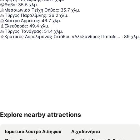
Θήβα
:
35.5
χλμ.
Μεσαιωνικά Τείχη Θήβας
:
35.7
χλμ.
Πύργος Παραλίμνης
:
36.2
χλμ.
Κάστρο Άρματος
:
46.7
χλμ.
Ελευθερές
:
49.4
χλμ.
Πύργος Τανάγρας
:
51.4
χλμ.
Κρατικός Αερολιμένας Σκιάθου «Αλέξανδρος Παπαδιαμάντης»
:
89
χλμ.
Explore nearby attractions
Ανάπτυξη χάρτη
Ιαματικά λουτρά Αιδηψού
Λιχαδονήσια