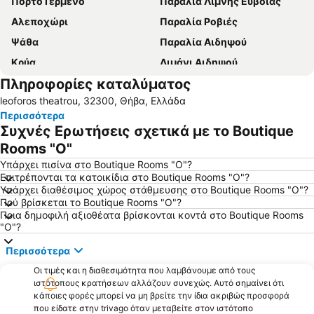
Πόρτο Γερμενό
Παράλια Λίμνης Ευβοίας
Αλεποχώρι
Παραλία Ροβιές
Ψάθα
Παραλία Αιδηψού
Κρύα
Λιμάνι Αιδηψού
Πληροφορίες καταλύματος
Παρνασσός Χιονοδρομικό Κέντρο
Πλαζ Αγίου Ισιδώρου
leoforos theatrou, 32300, Θήβα, Ελλάδα
Σκάλα Αταλάντης
Ήλια
Περισσότερα
Λιβάδι
Aλυκές
Συχνές Ερωτήσεις σχετικά με το Boutique
Καμένα Βούρλα
Γαλήνη-Καμένα Βούρλα
Rooms "O"
Πλατεία Αγόριανης
Γιάλτρα
Υπάρχει πισίνα στο Boutique Rooms "O"?
Επιτρέπονται τα κατοικίδια στο Boutique Rooms "O"?
Παραλία Διστόμου
Παραδοσιακός Οικισμός Αράχωβας
Υπάρχει διαθέσιμος χώρος στάθμευσης στο Boutique Rooms "O"?
Πού βρίσκεται το Boutique Rooms "O"?
Ιερά Μονή Οσίου Δαυίδ
Στραβά - Αλκυώνη
Ποια δημοφιλή αξιοθέατα βρίσκονται κοντά στο Boutique Rooms
Λιμάνι Ιτέας
Κοχύλι
"O"?
Βραχάκια Κίρρας
Αντίκυρα
Περισσότερα
Λιβανάτες 2 - Σχοινιάς
Χαιρώνεια
Οι τιμές και η διαθεσιμότητα που λαμβάνουμε από τους
ιστότοπους κρατήσεων αλλάζουν συνεχώς. Αυτό σημαίνει ότι
Χρόνια
Δελφοί
κάποιες φορές μπορεί να μη βρείτε την ίδια ακριβώς προσφορά
Καταρράκτης
Αρχαιολογική Συλλογή Ελάτειας
που είδατε στην trivago όταν μεταβείτε στον ιστότοπο