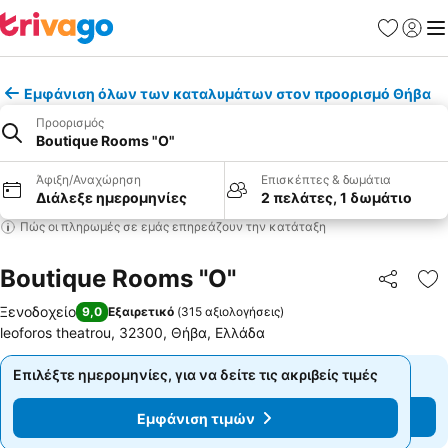
Αγαπημέν
Σύνδε
Με
Εμφάνιση όλων των καταλυμάτων στον προορισμό Θήβα
Προορισμός
Boutique Rooms "O"
Άφιξη/Αναχώρηση
Επισκέπτες & δωμάτια
Διάλεξε ημερομηνίες
2 πελάτες, 1 δωμάτιο
Πώς οι πληρωμές σε εμάς επηρεάζουν την κατάταξη
Boutique Rooms "O"
Κοινοποί
Πρ
Ξενοδοχείο
9,0
Εξαιρετικό
(
315 αξιολογήσεις
)
leoforos theatrou, 32300, Θήβα, Ελλάδα
Επιλέξτε ημερομηνίες, για να δείτε τις ακριβείς τιμές
Επιλέξτε ημερομηνίες, για να δείτε τις ακριβείς τιμές
Εμφάνιση τιμών
Εμφάνιση τιμών