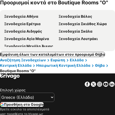
Προορισμοί κοντά στο Boutique Rooms "O"
Ξενοδοχεία Αθήνα
Ξενοδοχεία Βόλος
Ξενοδοχεία Ερέτρια
Ξενοδοχεία Σκιάθος Χώρα
Ξενοδοχεία Αιδηψός
Ξενοδοχεία Σκάλα
Ξενοδοχεία Αγία Μαρίνα
Ξενοδοχεία Λουτράκι
Ξενοδοχεία Μεγάλη Άμμος
Εμφάνιση όλων των καταλυμάτων στον προορισμό Θήβα
Αναζήτηση Ξενοδοχείων
Ευρώπη
Ελλάδα
Κεντρική Ελλάδα
Ηπειρωτική Κεντρική Ελλάδα
Θήβα
Boutique Rooms "O"
Facebook
Twitter
Insta
Yo
Επιλογή χώρας
Προσθήκη στο Google
Βρείτε εύκολα τα αποτελέσματά
μας: προσθέστε το trivago ως