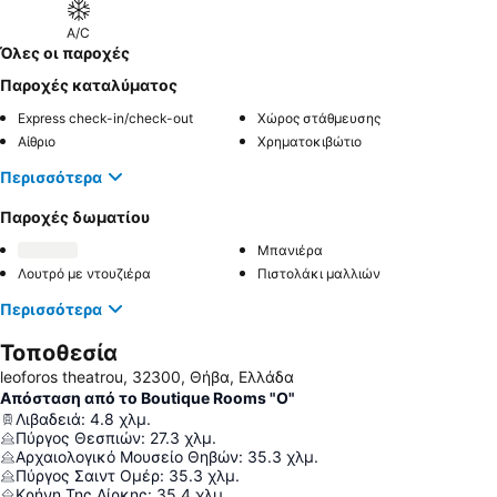
A/C
Όλες οι παροχές
Παροχές καταλύματος
Express check-in/check-out
Χώρος στάθμευσης
Αίθριο
Χρηματοκιβώτιο
Περισσότερα
Παροχές δωματίου
Μπανιέρα
Λουτρό με ντουζιέρα
Πιστολάκι μαλλιών
Περισσότερα
Τοποθεσία
leoforos theatrou, 32300, Θήβα, Ελλάδα
Απόσταση από το Boutique Rooms "O"
Λιβαδειά
:
4.8
χλμ.
Πύργος Θεσπιών
:
27.3
χλμ.
Αρχαιολογικό Μουσείο Θηβών
:
35.3
χλμ.
Πύργος Σαιντ Ομέρ
:
35.3
χλμ.
Κρήνη Της Δίρκης
:
35.4
χλμ.