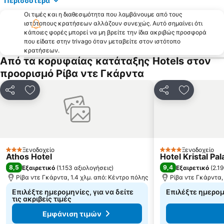
Περισσότερα
Οι τιμές και η διαθεσιμότητα που λαμβάνουμε από τους
ιστότοπους κρατήσεων αλλάζουν συνεχώς. Αυτό σημαίνει ότι
κάποιες φορές μπορεί να μη βρείτε την ίδια ακριβώς προσφορά
που είδατε στην trivago όταν μεταβείτε στον ιστότοπο
κρατήσεων.
Από τα κορυφαίας κατάταξης Hotels στον
προορισμό Ρίβα ντε Γκάρντα
Κοινοποίηση
Προσθήκη στα αγαπημένα
Κοινοποίηση
Προσθήκη
Ξενοδοχείο
Ξενοδοχείο
3 Αστέρια
4 Αστέρια
Athos Hotel
Hotel Kristal Pal
8,5
9,4
Εξαιρετικό
(
1.153 αξιολογήσεις
)
Εξαιρετικό
(
2.1
Ρίβα ντε Γκάρντα, 1.4 χλμ. από: Κέντρο πόλης
Ρίβα ντε Γκάρντα, 
Επιλέξτε ημερομηνίες, για να δείτε
Επιλέξτε ημερομη
τις ακριβείς τιμές
Εμφάνιση τιμών