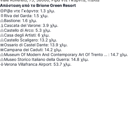
Απόσταση από το Brione Green Resort
Ρίβα ντε Γκάρντα
:
1.3
χλμ.
Riva del Garda
:
1.5
χλμ.
Bastione
:
1.6
χλμ.
Cascata del Varone
:
3.9
χλμ.
Castello di Arco
:
5.3
χλμ.
Casa degli Artisti
:
6
χλμ.
Castello Scaligero
:
13.2
χλμ.
Ossario di Castel Dante
:
13.9
χλμ.
Campana dei Caduti
:
14.2
χλμ.
Museum Of Modern And Contemporary Art Of Trento And Rovereto
:
14.7
χλμ.
Museo Storico Italiano della Guerra
:
14.8
χλμ.
Verona Villafranca Airport
:
53.7
χλμ.