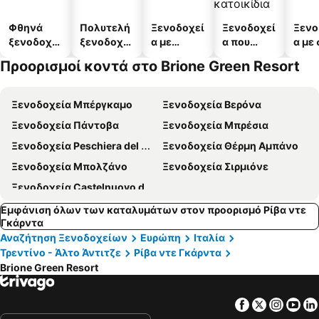
Φθηνά
Πολυτελή
Ξενοδοχεί
Ξενοδοχεί
Ξενο
ξενοδοχεί
ξενοδοχεί
α με
α που
α με
α
α
πισίνες
δέχονται
Προορισμοί κοντά στο Brione Green Resort
κατοικίδι
α
Ξενοδοχεία Μπέργκαμο
Ξενοδοχεία Βερόνα
Ξενοδοχεία Πάντοβα
Ξενοδοχεία Μπρέσια
Ξενοδοχεία Peschiera del Garda
Ξενοδοχεία Θέρμη Αμπάνο
Ξενοδοχεία Μπολζάνο
Ξενοδοχεία Σιρμιόνε
Ξενοδοχεία Castelnuovo del Garda
Εμφάνιση όλων των καταλυμάτων στον προορισμό Ρίβα ντε
Γκάρντα
Αναζήτηση Ξενοδοχείων
Ευρώπη
Ιταλία
Τρεντίνο - Άλτο Άντιτζε
Ρίβα ντε Γκάρντα
Brione Green Resort
Facebook
Twitter
Insta
Yo