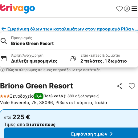
Αγαπημέν
Σύνδε
Με
Εμφάνιση όλων των καταλυμάτων στον προορισμό Ρίβα ντ
Προορισμός
Brione Green Resort
Άφιξη/Αναχώρηση
Επισκέπτες & δωμάτια
Διάλεξε ημερομηνίες
2 πελάτες, 1 δωμάτιο
Πώς οι πληρωμές σε εμάς επηρεάζουν την κατάταξη
Brione Green Resort
Κοινοποί
Πρ
Ξενοδοχείο
8,4
Πολύ καλό
(
1.880 αξιολογήσεις
)
3 Αστέρια
Viale Rovereto, 75, 38066, Ρίβα ντε Γκάρντα, Ιταλία
225 €
225 €
από
από
Τιμές από
5 ιστότοπους
Τιμές από
5 ιστότοπους
Εμφάνιση τιμών
Εμφάνιση τιμών