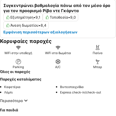
Συγκεντρώνει βαθμολογία πάνω από τον μέσο όρο
για τον προορισμό Ρίβα ντε Γκάρντα
Εξυπηρέτηση
•
9,1
Τοποθεσία
•
9,0
Άνεση δωματίου
•
8,4
Εμφάνιση περισσότερων αξιολογήσεων
Κορυφαίες παροχές
WiFi στην υποδοχή
WiFi στα δωμάτια
Πισίνα
Parking
A/C
Μπαρ
Όλες οι παροχές
Παροχές καταλύματος
Καφετέρια
Βιντεοπαιχνίδια
Λόμπι
Express check-in/check-out
Περισσότερα
Για παιδιά