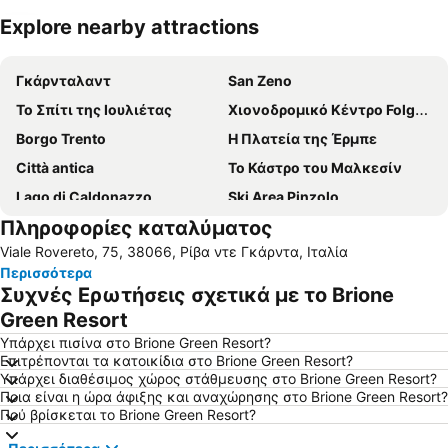
Explore nearby attractions
Ανάπτυξη χάρτη
Γκάρνταλαντ
San Zeno
Το Σπίτι της Ιουλιέτας
Χιονοδρομικό Κέντρο Folgarìa
Borgo Trento
Η Πλατεία της Έρμπε
Città antica
Το Κάστρο του Μαλκεσίν
Lago di Caldonazzo
Ski Area Pinzolo
Πληροφορίες καταλύματος
Città Vecchia Lazise
Πάρκο Στούντιο Μούβιλαντ
Viale Rovereto, 75, 38066, Ρίβα ντε Γκάρντα, Ιταλία
Περισσότερα
Συχνές Ερωτήσεις σχετικά με το Brione
Green Resort
Υπάρχει πισίνα στο Brione Green Resort?
Επιτρέπονται τα κατοικίδια στο Brione Green Resort?
Υπάρχει διαθέσιμος χώρος στάθμευσης στο Brione Green Resort?
Ποια είναι η ώρα άφιξης και αναχώρησης στο Brione Green Resort?
Πού βρίσκεται το Brione Green Resort?