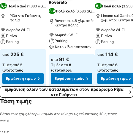
Rovereto
8,4
8,1
Πολύ καλό
(
1.880 αξιολογήσεις
)
Πολύ καλό
(
3.256
8,4
Πολύ καλό
(
6.586 αξιολογήσεις
)
Ρίβα ντε Γκάρντα,
Limone sul Garda, 
Ιταλία
χλμ. από: Κέντρο 
Rovereto, 4.8 χλμ. από:
Κέντρο πόλης
Δωρεάν Wi-Fi
Δωρεάν Wi-Fi
Δωρεάν Wi-Fi
Πισίνα
Πισίνα
Parking
Parking
Parking
Κατοικίδια επιτρέπονται
225 €
114 €
από
από
91 €
από
Τιμές από
5
Τιμές από
8
Τιμές από
6
ιστότοπους
ιστότοπους
ιστότοπους
Εμφάνιση τιμών
Εμφάνιση τιμών
Εμφάνιση τιμών
Εμφάνιση όλων των καταλυμάτων στον προορισμό Ρίβα
ντε Γκάρντα
Τάση τιμής
Βάσει των χαμηλότερων τιμών στο trivago τις τελευταίες 30 ημέρες
225 €
115 €