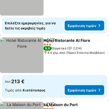
Επιλέξτε ημερομηνίες, για να
Εμφάνιση τιμών
δείτε τις ακριβείς τιμές
Hotel Ristorante Al Fiore
Κοινοποίηση
Προσθήκη στα αγαπημένα
Ε
3 Αστέρια
9,0
Εξαιρετικό
2.314
4.4 χλμ. από: Πάρκο Στούντιο Μούβιλαντ
213 €
Από
Τιμές από
4 ιστότοπους
Εμφάνιση τιμών
La Maison du Port
Κοινοποίηση
Προσθήκη στα αγαπημένα
Εμφάνισ