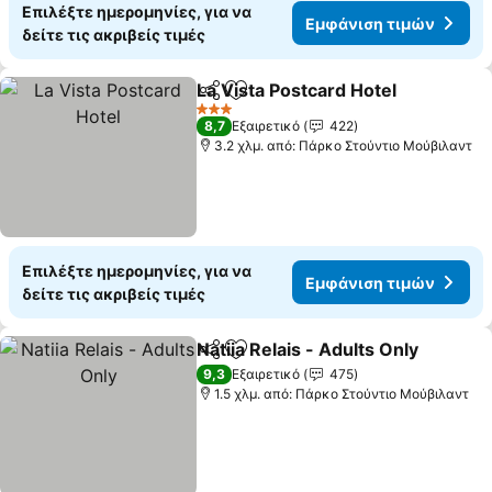
Επιλέξτε ημερομηνίες, για να
Εμφάνιση τιμών
δείτε τις ακριβείς τιμές
La Vista Postcard Hotel
Κοινοποίηση
Προσθήκη στα αγαπημένα
Εμ
3 Αστέρια
8,7
Εξαιρετικό
422
3.2 χλμ. από: Πάρκο Στούντιο Μούβιλαντ
Επιλέξτε ημερομηνίες, για να
Εμφάνιση τιμών
δείτε τις ακριβείς τιμές
Natiia Relais - Adults Only
Κοινοποίηση
Προσθήκη στα αγαπημένα
9,3
Εξαιρετικό
475
1.5 χλμ. από: Πάρκο Στούντιο Μούβιλαντ