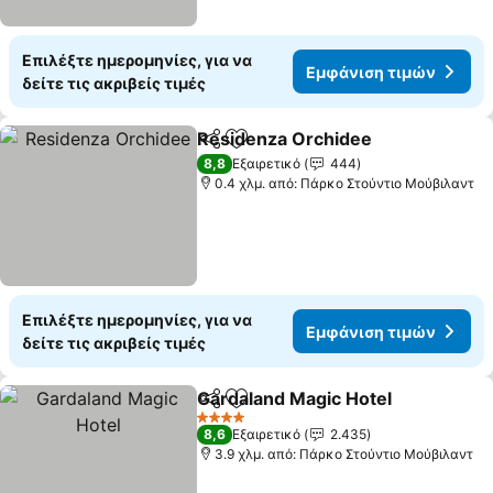
Επιλέξτε ημερομηνίες, για να
Εμφάνιση τιμών
δείτε τις ακριβείς τιμές
Residenza Orchidee
Κοινοποίηση
Προσθήκη στα αγαπημένα
Εμφάν
8,8
Εξαιρετικό
444
0.4 χλμ. από: Πάρκο Στούντιο Μούβιλαντ
Επιλέξτε ημερομηνίες, για να
Εμφάνιση τιμών
δείτε τις ακριβείς τιμές
Gardaland Magic Hotel
Κοινοποίηση
Προσθήκη στα αγαπημένα
Εμφ
4 Αστέρια
8,6
Εξαιρετικό
2.435
3.9 χλμ. από: Πάρκο Στούντιο Μούβιλαντ