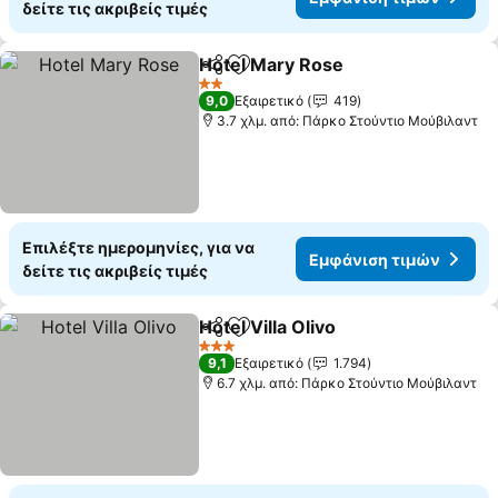
δείτε τις ακριβείς τιμές
Hotel Mary Rose
Κοινοποίηση
Προσθήκη στα αγαπημένα
Εμφάνιση
2 Αστέρια
9,0
Εξαιρετικό
419
3.7 χλμ. από: Πάρκο Στούντιο Μούβιλαντ
Επιλέξτε ημερομηνίες, για να
Εμφάνιση τιμών
δείτε τις ακριβείς τιμές
Hotel Villa Olivo
Κοινοποίηση
Προσθήκη στα αγαπημένα
Εμφάνιση 
3 Αστέρια
9,1
Εξαιρετικό
1.794
6.7 χλμ. από: Πάρκο Στούντιο Μούβιλαντ