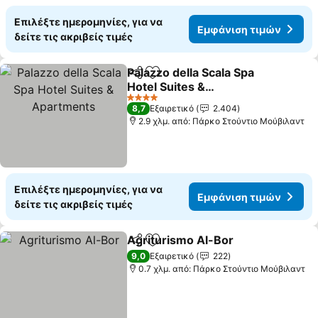
Επιλέξτε ημερομηνίες, για να
Εμφάνιση τιμών
δείτε τις ακριβείς τιμές
Palazzo della Scala Spa
Κοινοποίηση
Προσθήκη στα αγαπημένα
Hotel Suites &
Apartments
Εμφάνιση τιμών
4 Αστέρια
8,7
Εξαιρετικό
2.404
2.9 χλμ. από: Πάρκο Στούντιο Μούβιλαντ
Επιλέξτε ημερομηνίες, για να
Εμφάνιση τιμών
δείτε τις ακριβείς τιμές
Agriturismo Al-Bor
Κοινοποίηση
Προσθήκη στα αγαπημένα
Εμφάνι
9,0
Εξαιρετικό
222
0.7 χλμ. από: Πάρκο Στούντιο Μούβιλαντ