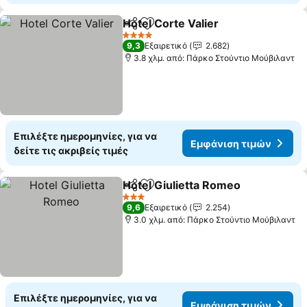
Hotel Corte Valier
Κοινοποίηση
Προσθήκη στα αγαπημένα
Εμφάνισ
4 Αστέρια
9,3
Εξαιρετικό
2.682
3.8 χλμ. από: Πάρκο Στούντιο Μούβιλαντ
Επιλέξτε ημερομηνίες, για να
Εμφάνιση τιμών
δείτε τις ακριβείς τιμές
Hotel Giulietta Romeo
Κοινοποίηση
Προσθήκη στα αγαπημένα
Εμφ
3 Αστέρια
9,6
Εξαιρετικό
2.254
3.0 χλμ. από: Πάρκο Στούντιο Μούβιλαντ
Επιλέξτε ημερομηνίες, για να
Εμφάνιση τιμών