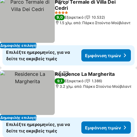
Parco Termale di Villa Dei
Κοινοποίηση
Προσθήκη στα αγαπημένα
Cedri
Εμφάνιση τιμών
4 Αστέρια
9,0
Εξαιρετικό
10.532
1.5 χλμ. από: Πάρκο Στούντιο Μούβιλαντ
Δημοφιλής επιλογή
Επιλέξτε ημερομηνίες, για να
Εμφάνιση τιμών
δείτε τις ακριβείς τιμές
Residence La Margherita
Κοινοποίηση
Προσθήκη στα αγαπημένα
Ε
9,1
Εξαιρετικό
1.386
3.2 χλμ. από: Πάρκο Στούντιο Μούβιλαντ
Δημοφιλής επιλογή
Επιλέξτε ημερομηνίες, για να
Εμφάνιση τιμών
δείτε τις ακριβείς τιμές