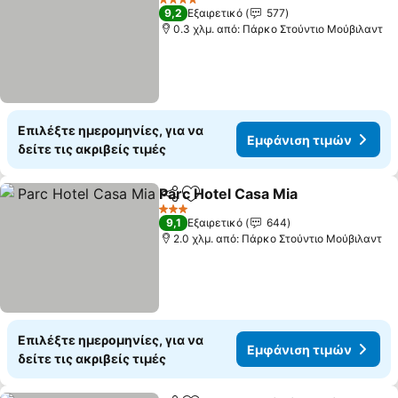
4 Αστέρια
9,2
Εξαιρετικό
577
0.3 χλμ. από: Πάρκο Στούντιο Μούβιλαντ
Επιλέξτε ημερομηνίες, για να
Εμφάνιση τιμών
δείτε τις ακριβείς τιμές
Parc Hotel Casa Mia
Κοινοποίηση
Προσθήκη στα αγαπημένα
Εμφάν
3 Αστέρια
9,1
Εξαιρετικό
644
2.0 χλμ. από: Πάρκο Στούντιο Μούβιλαντ
Επιλέξτε ημερομηνίες, για να
Εμφάνιση τιμών
δείτε τις ακριβείς τιμές