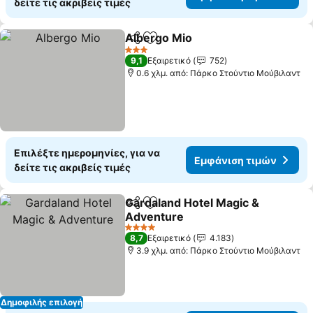
δείτε τις ακριβείς τιμές
Albergo Mio
Κοινοποίηση
Προσθήκη στα αγαπημένα
Εμφάνιση τιμ
3 Αστέρια
9,1
Εξαιρετικό
752
0.6 χλμ. από: Πάρκο Στούντιο Μούβιλαντ
Επιλέξτε ημερομηνίες, για να
Εμφάνιση τιμών
δείτε τις ακριβείς τιμές
Gardaland Hotel Magic &
Κοινοποίηση
Προσθήκη στα αγαπημένα
Adventure
Εμφάνιση τιμών
4 Αστέρια
8,7
Εξαιρετικό
4.183
3.9 χλμ. από: Πάρκο Στούντιο Μούβιλαντ
Δημοφιλής επιλογή