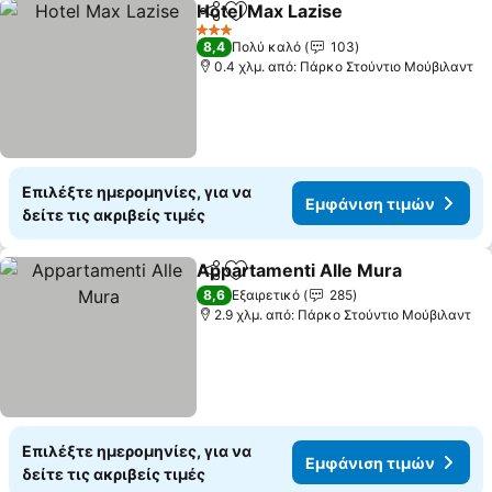
Hotel Max Lazise
Κοινοποίηση
Προσθήκη στα αγαπημένα
Εμφάνιση
3 Αστέρια
8,4
Πολύ καλό
103
0.4 χλμ. από: Πάρκο Στούντιο Μούβιλαντ
Επιλέξτε ημερομηνίες, για να
Εμφάνιση τιμών
δείτε τις ακριβείς τιμές
Appartamenti Alle Mura
Κοινοποίηση
Προσθήκη στα αγαπημένα
Εμ
8,6
Εξαιρετικό
285
2.9 χλμ. από: Πάρκο Στούντιο Μούβιλαντ
Επιλέξτε ημερομηνίες, για να
Εμφάνιση τιμών
δείτε τις ακριβείς τιμές