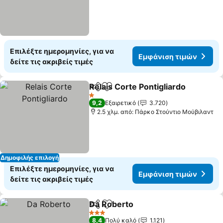
Επιλέξτε ημερομηνίες, για να
Εμφάνιση τιμών
δείτε τις ακριβείς τιμές
Relais Corte Pontigliardo
Κοινοποίηση
Προσθήκη στα αγαπημένα
Ε
1 Αστέρια
9,2
Εξαιρετικό
3.720
2.5 χλμ. από: Πάρκο Στούντιο Μούβιλαντ
Δημοφιλής επιλογή
Επιλέξτε ημερομηνίες, για να
Εμφάνιση τιμών
δείτε τις ακριβείς τιμές
Da Roberto
Κοινοποίηση
Προσθήκη στα αγαπημένα
Εμφάνιση τιμώ
3 Αστέρια
8,4
Πολύ καλό
1.121