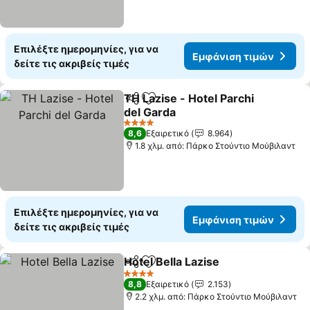
Επιλέξτε ημερομηνίες, για να
Εμφάνιση τιμών
δείτε τις ακριβείς τιμές
TH Lazise - Hotel Parchi
Κοινοποίηση
Προσθήκη στα αγαπημένα
del Garda
Εμφάνιση τιμών
4 Αστέρια
8,6
Εξαιρετικό
8.964
1.8 χλμ. από: Πάρκο Στούντιο Μούβιλαντ
Επιλέξτε ημερομηνίες, για να
Εμφάνιση τιμών
δείτε τις ακριβείς τιμές
Hotel Bella Lazise
Κοινοποίηση
Προσθήκη στα αγαπημένα
Εμφάνισ
4 Αστέρια
8,8
Εξαιρετικό
2.153
2.2 χλμ. από: Πάρκο Στούντιο Μούβιλαντ