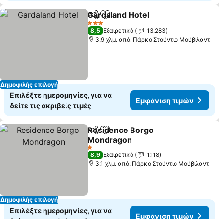
Gardaland Hotel
Κοινοποίηση
Προσθήκη στα αγαπημένα
Εμφάνιση 
3 Αστέρια
8,5
Εξαιρετικό
13.283
3.9 χλμ. από: Πάρκο Στούντιο Μούβιλαντ
Δημοφιλής επιλογή
Επιλέξτε ημερομηνίες, για να
Εμφάνιση τιμών
δείτε τις ακριβείς τιμές
Residence Borgo
Κοινοποίηση
Προσθήκη στα αγαπημένα
Mondragon
Εμφάνιση τιμών
1 Αστέρια
8,9
Εξαιρετικό
1.118
3.1 χλμ. από: Πάρκο Στούντιο Μούβιλαντ
Δημοφιλής επιλογή
Επιλέξτε ημερομηνίες, για να
Εμφάνιση τιμών