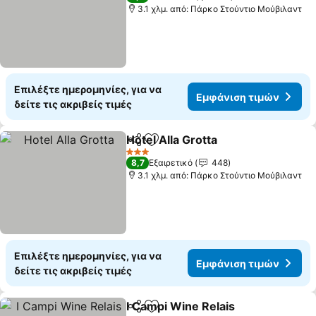
3.1 χλμ. από: Πάρκο Στούντιο Μούβιλαντ
Επιλέξτε ημερομηνίες, για να
Εμφάνιση τιμών
δείτε τις ακριβείς τιμές
Hotel Alla Grotta
Κοινοποίηση
Προσθήκη στα αγαπημένα
Εμφάνιση
3 Αστέρια
8,7
Εξαιρετικό
448
3.1 χλμ. από: Πάρκο Στούντιο Μούβιλαντ
Επιλέξτε ημερομηνίες, για να
Εμφάνιση τιμών
δείτε τις ακριβείς τιμές
I Campi Wine Relais
Κοινοποίηση
Προσθήκη στα αγαπημένα
Εμφάν