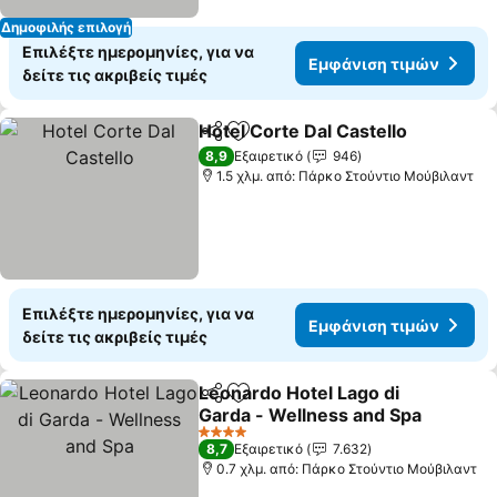
Δημοφιλής επιλογή
Επιλέξτε ημερομηνίες, για να
Εμφάνιση τιμών
δείτε τις ακριβείς τιμές
Hotel Corte Dal Castello
Κοινοποίηση
Προσθήκη στα αγαπημένα
Εμ
8,9
Εξαιρετικό
946
1.5 χλμ. από: Πάρκο Στούντιο Μούβιλαντ
Επιλέξτε ημερομηνίες, για να
Εμφάνιση τιμών
δείτε τις ακριβείς τιμές
Leonardo Hotel Lago di
Κοινοποίηση
Προσθήκη στα αγαπημένα
Garda - Wellness and Spa
Εμφάνιση τιμών
4 Αστέρια
8,7
Εξαιρετικό
7.632
0.7 χλμ. από: Πάρκο Στούντιο Μούβιλαντ