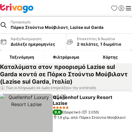
Αγαπημέν
Σύνδε
Με
Προορισμός
Πάρκο Στούντιο Μούβιλαντ, Lazise sul Garda
Άφιξη/Αναχώρηση
Επισκέπτες & δωμάτια
Διάλεξε ημερομηνίες
2 πελάτες, 1 δωμάτιο
Ταξινόμηση
Φιλτράρισμα
Χάρτης
Καταλύματα στον προορισμό Lazise sul
Garda κοντά σε Πάρκο Στούντιο Μούβιλαντ
(Lazise sul Garda, Ιταλία)
Πώς οι πληρωμές σε εμάς επηρεάζουν την κατάταξη
Quellenhof Luxury Resort
Κοινοποίηση
Προσθήκη στα αγαπημένα
Lazise
Εμφάνιση τιμών
5 Αστέρια
9,6
Εξαιρετικό
2.055
1.9 χλμ. από: Πάρκο Στούντιο Μούβιλαντ