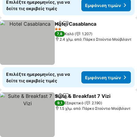
Επιλέξτε ημερομηνίες, για να
Εμφάνιση τιμών
δείτε τις ακριβείς τιμές
Hotel Casablanca
Κοινοποίηση
Προσθήκη στα αγαπημένα
Εμφάνισ
2 Αστέρια
7,8
Καλό
1.207
2.4 χλμ. από: Πάρκο Στούντιο Μούβιλαντ
Επιλέξτε ημερομηνίες, για να
Εμφάνιση τιμών
δείτε τις ακριβείς τιμές
Suite & Breakfast 7 Vizi
Κοινοποίηση
Προσθήκη στα αγαπημένα
Εμ
9,1
Εξαιρετικό
2.190
1.5 χλμ. από: Πάρκο Στούντιο Μούβιλαντ