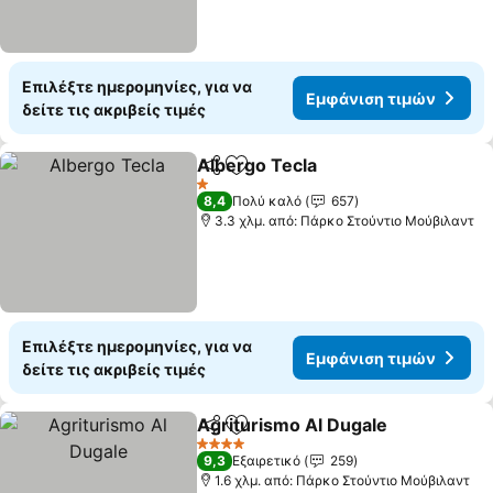
Επιλέξτε ημερομηνίες, για να
Εμφάνιση τιμών
δείτε τις ακριβείς τιμές
Albergo Tecla
Κοινοποίηση
Προσθήκη στα αγαπημένα
Εμφάνιση τι
1 Αστέρια
8,4
Πολύ καλό
657
3.3 χλμ. από: Πάρκο Στούντιο Μούβιλαντ
Επιλέξτε ημερομηνίες, για να
Εμφάνιση τιμών
δείτε τις ακριβείς τιμές
Agriturismo Al Dugale
Κοινοποίηση
Προσθήκη στα αγαπημένα
Εμφ
4 Αστέρια
9,3
Εξαιρετικό
259
1.6 χλμ. από: Πάρκο Στούντιο Μούβιλαντ