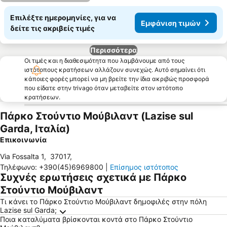
Επιλέξτε ημερομηνίες, για να
Εμφάνιση τιμών
δείτε τις ακριβείς τιμές
Περισσότερα
Οι τιμές και η διαθεσιμότητα που λαμβάνουμε από τους
ιστότοπους κρατήσεων αλλάζουν συνεχώς. Αυτό σημαίνει ότι
κάποιες φορές μπορεί να μη βρείτε την ίδια ακριβώς προσφορά
που είδατε στην trivago όταν μεταβείτε στον ιστότοπο
κρατήσεων.
Πάρκο Στούντιο Μούβιλαντ (Lazise sul
Garda, Ιταλία)
Επικοινωνία
Via Fossalta 1
,
37017
,
Τηλέφωνο
:
+390(45)6969800
|
Επίσημος ιστότοπος
Συχνές ερωτήσεις σχετικά με Πάρκο
Στούντιο Μούβιλαντ
Τι κάνει το Πάρκο Στούντιο Μούβιλαντ δημοφιλές στην πόλη
Lazise sul Garda;
Ποια καταλύματα βρίσκονται κοντά στο Πάρκο Στούντιο