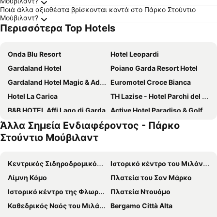
Μούβιλαντ?
Ποιά άλλα αξιοθέατα βρίσκονται κοντά στο Πάρκο Στούντιο
Μούβιλαντ?
Περισσότερα Top Hotels
Onda Blu Resort
Hotel Leopardi
Gardaland Hotel
Poiano Garda Resort Hotel
Gardaland Hotel Magic & Adventure
Euromotel Croce Bianca
Hotel La Carica
TH Lazise - Hotel Parchi del Garda
B&B HOTEL Affi Lago di Garda
Active Hotel Paradiso & Golf
Άλλα Σημεία Ενδιαφέροντος - Πάρκο
Hotel Ristorante Al Fiore
The Garda Village
Στούντιο Μούβιλαντ
Hotel Alfieri
Gardaland Magic Hotel
Hotel Garden
Hotel Palace Verona
Κεντρικός Σιδηροδρομικός Σταθμός του Μιλάνου
Ιστορικό κέντρο του Μιλάνου
San Vito
Hotel Villa Olivo
Λίμνη Κόμο
Πλατεία του Σαν Μάρκο
Hotel Europa
Airporthotel Verona Congress & Relax
Ιστορικό κέντρο της Φλωρεντίας
Πλατεία Ντουόμο
Hotel Rivus
Hotel Gattopardo
Καθεδρικός Ναός του Μιλάνου
Bergamo Città Alta
Hotel Porta Palio
Hotel Ca' Serena