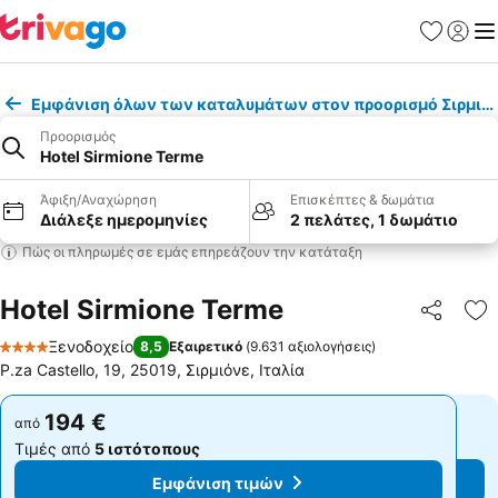
Αγαπημέν
Σύνδε
Με
Εμφάνιση όλων των καταλυμάτων στον προορισμό Σιρμιό
Προορισμός
Hotel Sirmione Terme
Άφιξη/Αναχώρηση
Επισκέπτες & δωμάτια
Διάλεξε ημερομηνίες
2 πελάτες, 1 δωμάτιο
Πώς οι πληρωμές σε εμάς επηρεάζουν την κατάταξη
Hotel Sirmione Terme
Κοινοποί
Πρ
Ξενοδοχείο
8,5
Εξαιρετικό
(
9.631 αξιολογήσεις
)
4 Αστέρια
P.za Castello, 19, 25019, Σιρμιόνε, Ιταλία
194 €
194 €
από
από
Τιμές από
5 ιστότοπους
Τιμές από
5 ιστότοπους
Εμφάνιση τιμών
Εμφάνιση τιμών