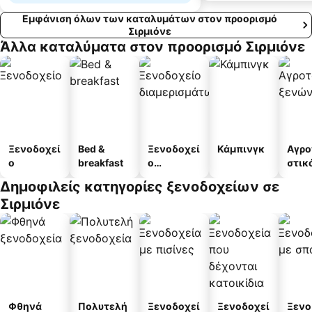
Εμφάνιση όλων των καταλυμάτων στον προορισμό
Σιρμιόνε
Άλλα καταλύματα στον προορισμό Σιρμιόνε
Ξενοδοχεί
Bed &
Ξενοδοχεί
Κάμπινγκ
Αγρο
ο
breakfast
ο
στικ
διαμερισμ
ξεν
Δημοφιλείς κατηγορίες ξενοδοχείων σε
άτων
Σιρμιόνε
Φθηνά
Πολυτελή
Ξενοδοχεί
Ξενοδοχεί
Ξενο