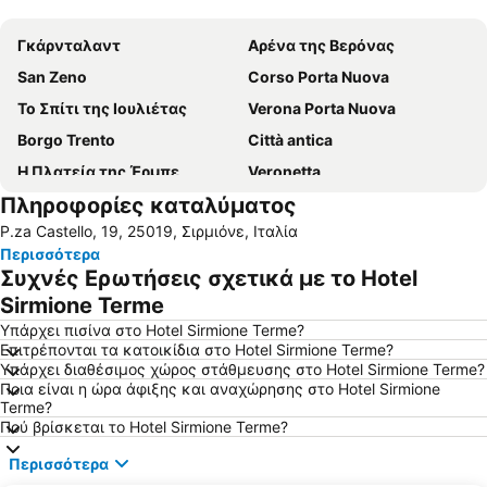
Ανάπτυξη χάρτη
Γκάρνταλαντ
Αρένα της Βερόνας
San Zeno
Corso Porta Nuova
Το Σπίτι της Ιουλιέτας
Verona Porta Nuova
Borgo Trento
Città antica
Η Πλατεία της Έρμπε
Veronetta
Πληροφορίες καταλύματος
Porta Nuova
Το Κάστρο του Μαλκεσίν
P.za Castello, 19, 25019, Σιρμιόνε, Ιταλία
Πάρκο Στούντιο Μούβιλαντ
Città Vecchia Lazise
Περισσότερα
Borghetto
Αεροδρόμιο Valerio Catullo di Verona Villafranca
Συχνές Ερωτήσεις σχετικά με το Hotel
Piazza Bra
Sirmione Terme
Υπάρχει πισίνα στο Hotel Sirmione Terme?
Επιτρέπονται τα κατοικίδια στο Hotel Sirmione Terme?
Υπάρχει διαθέσιμος χώρος στάθμευσης στο Hotel Sirmione Terme?
Ποια είναι η ώρα άφιξης και αναχώρησης στο Hotel Sirmione
Terme?
Πού βρίσκεται το Hotel Sirmione Terme?
Περισσότερα