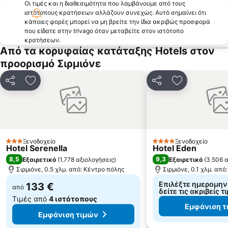
Οι τιμές και η διαθεσιμότητα που λαμβάνουμε από τους
ιστότοπους κρατήσεων αλλάζουν συνεχώς. Αυτό σημαίνει ότι
κάποιες φορές μπορεί να μη βρείτε την ίδια ακριβώς προσφορά
που είδατε στην trivago όταν μεταβείτε στον ιστότοπο
κρατήσεων.
Από τα κορυφαίας κατάταξης Hotels στον
προορισμό Σιρμιόνε
Κοινοποίηση
Προσθήκη στα αγαπημένα
Κοινοποίηση
Προσθήκη στ
Ξενοδοχείο
Ξενοδοχείο
3 Αστέρια
4 Αστέρια
Hotel Serenella
Hotel Eden
8,5
9,3
Εξαιρετικό
(
1.778 αξιολογήσεις
)
Εξαιρετικό
(
3.506 
Σιρμιόνε, 0.5 χλμ. από: Κέντρο πόλης
Σιρμιόνε, 0.1 χλμ. απ
Επιλέξτε ημερομηνί
133 €
από
δείτε τις ακριβείς τ
Τιμές από
4 ιστότοπους
Εμφάνιση τ
Εμφάνιση τιμών