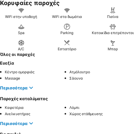
Κορυφαίες παροχές
WiFi στην υποδοχή
WiFi στα δωμάτια
Πισίνα
Spa
Parking
Κατοικίδια επιτρέπονται
A/C
Εστιατόριο
Μπαρ
Όλες οι παροχές
Ευεξία
Κέντρο ομορφιάς
Ατμόλουτρο
Massage
Σάουνα
Περισσότερα
Παροχές καταλύματος
Καφετέρια
Λόμπι
Ανελκυστήρας
Χώρος στάθμευσης
Περισσότερα