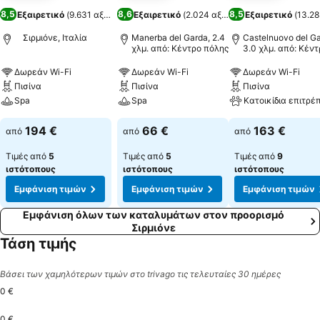
8,5
8,6
8,5
Εξαιρετικό
(
9.631 αξιολογήσεις
Εξαιρετικό
)
(
2.024 αξιολογήσεις
Εξαιρετικό
)
(
13.28
Σιρμιόνε, Ιταλία
Manerba del Garda, 2.4
Castelnuovo del Ga
χλμ. από: Κέντρο πόλης
3.0 χλμ. από: Κέντ
πόλης
Δωρεάν Wi-Fi
Δωρεάν Wi-Fi
Δωρεάν Wi-Fi
Πισίνα
Πισίνα
Πισίνα
Spa
Spa
Κατοικίδια επιτρέ
194 €
66 €
163 €
από
από
από
Τιμές από
5
Τιμές από
5
Τιμές από
9
ιστότοπους
ιστότοπους
ιστότοπους
Εμφάνιση τιμών
Εμφάνιση τιμών
Εμφάνιση τιμών
Εμφάνιση όλων των καταλυμάτων στον προορισμό
Σιρμιόνε
Τάση τιμής
Βάσει των χαμηλότερων τιμών στο trivago τις τελευταίες 30 ημέρες
0 €
0 €