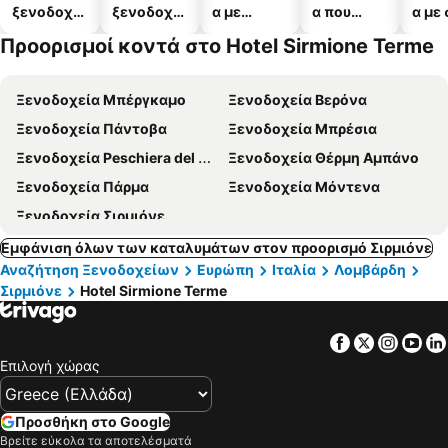
ξενοδοχεί
ξενοδοχεί
α με
α που
α με
α
α
πισίνες
δέχονται
Προορισμοί κοντά στο Hotel Sirmione Terme
κατοικίδι
α
Ξενοδοχεία Μπέργκαμο
Ξενοδοχεία Βερόνα
Ξενοδοχεία Πάντοβα
Ξενοδοχεία Μπρέσια
Ξενοδοχεία Peschiera del Garda
Ξενοδοχεία Θέρμη Αμπάνο
Ξενοδοχεία Πάρμα
Ξενοδοχεία Μόντενα
Ξενοδοχεία Σιρμιόνε
Εμφάνιση όλων των καταλυμάτων στον προορισμό Σιρμιόνε
Αναζήτηση Ξενοδοχείων
Ευρώπη
Ιταλία
Λομβάρδη
Σιρμιόνε
Hotel Sirmione Terme
Facebook
Twitter
Insta
Yo
Επιλογή χώρας
Προσθήκη στο Google
Βρείτε εύκολα τα αποτελέσματά