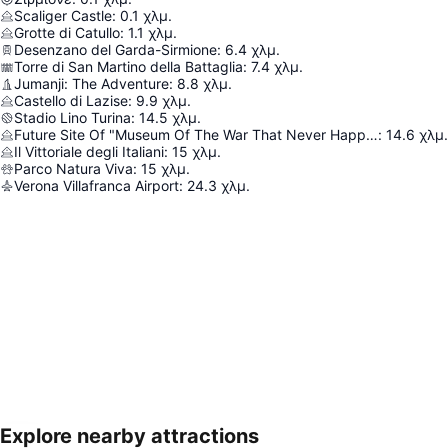
Scaliger Castle
:
0.1
χλμ.
Grotte di Catullo
:
1.1
χλμ.
Desenzano del Garda-Sirmione
:
6.4
χλμ.
Torre di San Martino della Battaglia
:
7.4
χλμ.
Jumanji: The Adventure
:
8.8
χλμ.
Castello di Lazise
:
9.9
χλμ.
Stadio Lino Turina
:
14.5
χλμ.
Future Site Of "Museum Of The War That Never Happened"
:
14.6
χλμ.
Il Vittoriale degli Italiani
:
15
χλμ.
Parco Natura Viva
:
15
χλμ.
Verona Villafranca Airport
:
24.3
χλμ.
Explore nearby attractions