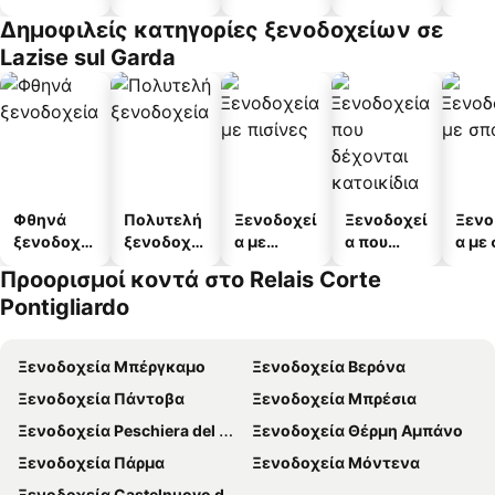
διαμερισμ
ξεν
Δημοφιλείς κατηγορίες ξενοδοχείων σε
άτων
Lazise sul Garda
Φθηνά
Πολυτελή
Ξενοδοχεί
Ξενοδοχεί
Ξενο
ξενοδοχεί
ξενοδοχεί
α με
α που
α με
α
α
πισίνες
δέχονται
Προορισμοί κοντά στο Relais Corte
κατοικίδι
Pontigliardo
α
Ξενοδοχεία Μπέργκαμο
Ξενοδοχεία Βερόνα
Ξενοδοχεία Πάντοβα
Ξενοδοχεία Μπρέσια
Ξενοδοχεία Peschiera del Garda
Ξενοδοχεία Θέρμη Αμπάνο
Ξενοδοχεία Πάρμα
Ξενοδοχεία Μόντενα
Ξενοδοχεία Castelnuovo del Garda