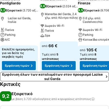
Pontigliardo
Firenze
8,6
Εξαιρετικό
(
2.024 αξιολογήσεις
)
9,2
8,5
Εξαιρετικό
(
3.720 αξιολογήσεις
)
Εξαιρετικό
(
9.706
Manerba del Garda, 2.4
χλμ. από: Κέντρο πόλης
Lazise sul Garda,
0.6 χλμ. από:
Ιταλία
Castelvecchio
Δωρεάν Wi-Fi
Πισίνα
Δωρεάν Wi-Fi
Πισίνα
Parking
Parking
Spa
A/C
Κατοικίδια επιτρέ
66 €
από
Επιλέξτε ημερομηνίες,
105 €
από
για να δείτε τις
Τιμές από
5
Τιμές από
8
ακριβείς τιμές
ιστότοπους
ιστότοπους
Εμφάνιση τιμών
Εμφάνιση τιμών
Εμφάνιση τιμών
Εμφάνιση όλων των καταλυμάτων στον προορισμό Lazise
sul Garda
Κριτικές
Εξαιρετικό
9,2
με βάση 3.720 αξιολογήσεις από κορυφαίους
ιστότοπους