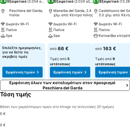
8,6
8,6
8,5
Εξαιρετικό
(
3.054 αξιολογήσεις
Εξαιρετικό
)
(
2.024 αξιολογήσεις
Εξαιρετικό
)
(
13.28
Peschiera del Garda,
Manerba del Garda, 2.4
Castelnuovo del Ga
Ιταλία
χλμ. από: Κέντρο πόλης
3.0 χλμ. από: Κέντ
πόλης
Δωρεάν Wi-Fi
Δωρεάν Wi-Fi
Δωρεάν Wi-Fi
Πισίνα
Πισίνα
Πισίνα
Spa
Spa
Εμφάνιση τιμών
Εμφάνιση τιμών
Εμφάνιση τιμών
Επιλέξτε ημερομηνίες,
66 €
163 €
από
από
για να δείτε τις
ακριβείς τιμές
Τιμές από
5
Τιμές από
9
ιστότοπους
ιστότοπους
Εμφάνιση τιμών
Εμφάνιση τιμών
Εμφάνιση τιμών
Εμφάνιση όλων των καταλυμάτων στον προορισμό
Peschiera del Garda
Τάση τιμής
Βάσει των χαμηλότερων τιμών στο trivago τις τελευταίες 30 ημέρες
0 €
0 €