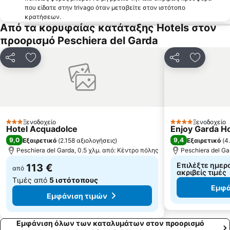
που είδατε στην trivago όταν μεταβείτε στον ιστότοπο
κρατήσεων.
Από τα κορυφαίας κατάταξης Hotels στον
προορισμό Peschiera del Garda
Κοινοποίηση
Προσθήκη στα αγαπημένα
Κοινοποίηση
Προσθήκ
Ξενοδοχείο
Ξενοδοχείο
3 Αστέρια
4 Αστέρια
Hotel Acquadolce
Enjoy Garda Ho
9,0
9,4
Εξαιρετικό
(
2.158 αξιολογήσεις
)
Εξαιρετικό
(
4
Peschiera del Garda, 0.5 χλμ. από: Κέντρο πόλης
Peschiera del Ga
Επιλέξτε ημερο
113 €
από
ακριβείς τιμές
Τιμές από
5 ιστότοπους
Εμφά
Εμφάνιση τιμών
Εμφάνιση όλων των καταλυμάτων στον προορισμό