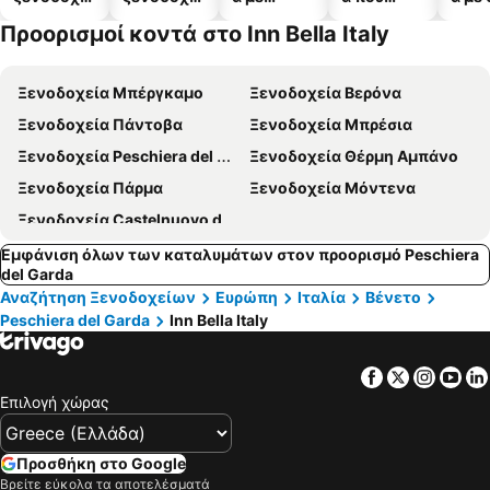
α
α
πισίνες
δέχονται
Προορισμοί κοντά στο Inn Bella Italy
κατοικίδι
α
Ξενοδοχεία Μπέργκαμο
Ξενοδοχεία Βερόνα
Ξενοδοχεία Πάντοβα
Ξενοδοχεία Μπρέσια
Ξενοδοχεία Peschiera del Garda
Ξενοδοχεία Θέρμη Αμπάνο
Ξενοδοχεία Πάρμα
Ξενοδοχεία Μόντενα
Ξενοδοχεία Castelnuovo del Garda
Εμφάνιση όλων των καταλυμάτων στον προορισμό Peschiera
del Garda
Αναζήτηση Ξενοδοχείων
Ευρώπη
Ιταλία
Βένετο
Peschiera del Garda
Inn Bella Italy
Facebook
Twitter
Insta
Yo
Επιλογή χώρας
Προσθήκη στο Google
Βρείτε εύκολα τα αποτελέσματά