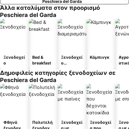
Peschiera del Garda
Άλλα καταλύματα στον προορισμό
Peschiera del Garda
Ξενοδοχεί
Bed &
Ξενοδοχεί
Κάμπινγκ
Αγρο
ο
breakfast
ο
στικ
διαμερισμ
ξεν
Δημοφιλείς κατηγορίες ξενοδοχείων σε
άτων
Peschiera del Garda
Φθηνά
Πολυτελή
Ξενοδοχεί
Ξενοδοχεί
Ξενο
ξενοδοχεί
ξενοδοχεί
α με
α που
α με