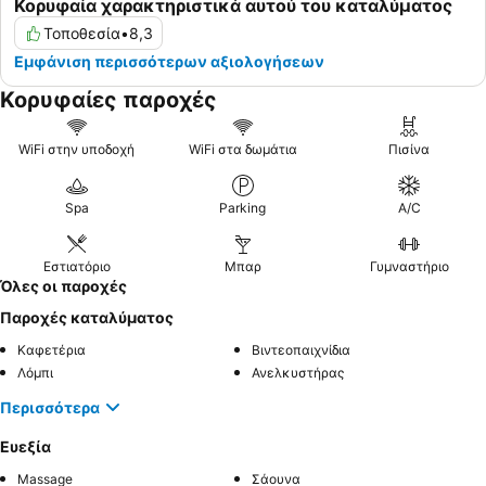
Κορυφαία χαρακτηριστικά αυτού του καταλύματος
Τοποθεσία
•
8,3
Εμφάνιση περισσότερων αξιολογήσεων
Κορυφαίες παροχές
WiFi στην υποδοχή
WiFi στα δωμάτια
Πισίνα
Spa
Parking
A/C
Εστιατόριο
Μπαρ
Γυμναστήριο
Όλες οι παροχές
Παροχές καταλύματος
Καφετέρια
Βιντεοπαιχνίδια
Λόμπι
Ανελκυστήρας
Περισσότερα
Ευεξία
Massage
Σάουνα