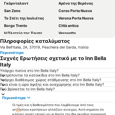
Γκάρνταλαντ
Αρένα της Βερόνας
San Zeno
Corso Porta Nuova
Το Σπίτι της Ιουλιέτας
Verona Porta Nuova
Borgo Trento
Città antica
Η Πλατεία της Έρμπε
Veronetta
Πληροφορίες καταλύματος
Porta Nuova
Το Κάστρο του Μαλκεσίν
Via Bell'Italia, 2A, 37019, Peschiera del Garda, Ιταλία
Πάρκο Στούντιο Μούβιλαντ
Città Vecchia Lazise
Περισσότερα
Borghetto
Αεροδρόμιο Valerio Catullo di Verona Villafranca
Συχνές Ερωτήσεις σχετικά με το Inn Bella
Piazza Bra
Italy
Υπάρχει πισίνα στο Inn Bella Italy?
Επιτρέπονται τα κατοικίδια στο Inn Bella Italy?
Υπάρχει διαθέσιμος χώρος στάθμευσης στο Inn Bella Italy?
Ποια είναι η ώρα άφιξης και αναχώρησης στο Inn Bella Italy?
Πού βρίσκεται το Inn Bella Italy?
Περισσότερα
Οι τιμές και η διαθεσιμότητα που λαμβάνουμε από τους
ιστότοπους κρατήσεων αλλάζουν συνεχώς. Αυτό σημαίνει ότι
κάποιες φορές μπορεί να μη βρείτε την ίδια ακριβώς προσφορά