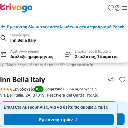
Αγαπημέν
Σύνδε
Με
Εμφάνιση όλων των καταλυμάτων στον προορισμό Peschier
Προορισμός
Inn Bella Italy
Άφιξη/Αναχώρηση
Επισκέπτες & δωμάτια
Διάλεξε ημερομηνίες
2 πελάτες, 1 δωμάτιο
Πώς οι πληρωμές σε εμάς επηρεάζουν την κατάταξη
Inn Bella Italy
Κοινοποί
Πρ
Ξενοδοχείο
8,6
Εξαιρετικό
(
3.054 αξιολογήσεις
)
4 Αστέρια
Via Bell'Italia, 2A, 37019, Peschiera del Garda, Ιταλία
Επιλέξτε ημερομηνίες, για να δείτε τις ακριβείς τιμές
Επιλέξτε ημερομηνίες, για να δείτε τις ακριβείς τιμές
Εμφάνιση τιμών
Εμφάνιση τιμών