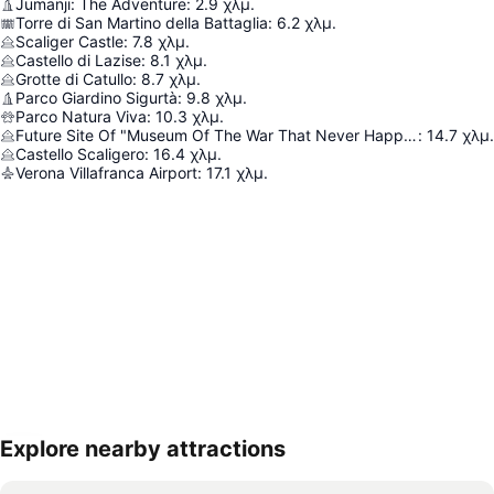
Jumanji: The Adventure
:
2.9
χλμ.
Torre di San Martino della Battaglia
:
6.2
χλμ.
Scaliger Castle
:
7.8
χλμ.
Castello di Lazise
:
8.1
χλμ.
Grotte di Catullo
:
8.7
χλμ.
Parco Giardino Sigurtà
:
9.8
χλμ.
Parco Natura Viva
:
10.3
χλμ.
Future Site Of "Museum Of The War That Never Happened"
:
14.7
χλμ.
Castello Scaligero
:
16.4
χλμ.
Verona Villafranca Airport
:
17.1
χλμ.
Explore nearby attractions
Ανάπτυξη χάρτη