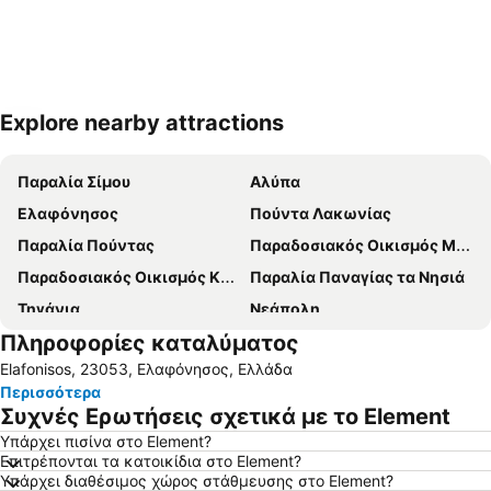
Explore nearby attractions
Ανάπτυξη χάρτη
Παραλία Σίμου
Αλύπα
Ελαφόνησος
Πούντα Λακωνίας
Παραλία Πούντας
Παραδοσιακός Οικισμός Μονεμβασιάς
Παραδοσιακός Οικισμός Κυθήρων
Παραλία Παναγίας τα Νησιά
Τηγάνια
Νεάπολη
Πληροφορίες καταλύματος
Παραλία Αγερανός
Αβλέμονας
Elafonisos, 23053, Ελαφόνησος, Ελλάδα
Καψάλι
Λιμάνι Πλύτρας
Περισσότερα
Σκουτάρι
Γερολιμένας
Συχνές Ερωτήσεις σχετικά με το Element
Κοκκάλα
Μαρμάρι
Υπάρχει πισίνα στο Element?
Επιτρέπονται τα κατοικίδια στο Element?
Σελινίτσα
Παραλία Παυλοπέτρι
Υπάρχει διαθέσιμος χώρος στάθμευσης στο Element?