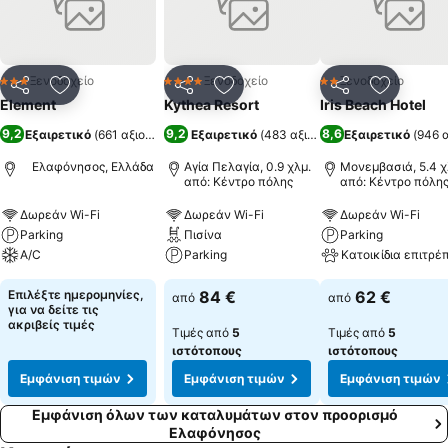
απολαύσει το ομορφότερο ηλιοβασίλεμα του νησιού. Πρόκειται για
μια μεγάλη σε έκταση αμμώδη παραλία με καταγάλανα νερά και
δάσος από θαλασσόκεδρα.
Ξενοδοχείο
Ξενοδοχείο
Ξενοδοχείο
3 Αστέρια
4 Αστέρια
2 Αστέρια
Κοινοποίηση
Προσθήκη στα αγαπημένα
Κοινοποίηση
Προσθήκη στα αγαπημένα
Κοινοποίηση
Προσθήκ
Element
Kythea Resort
Iris Beach Hotel
9,2
9,2
8,6
Εξαιρετικό
(
661 αξιολογήσεις
Εξαιρετικό
)
(
483 αξιολογήσεις
Εξαιρετικό
)
(
946 
Ελαφόνησος, Ελλάδα
Αγία Πελαγία, 0.9 χλμ.
Μονεμβασιά, 5.4 χ
από: Κέντρο πόλης
από: Κέντρο πόλη
Δωρεάν Wi-Fi
Δωρεάν Wi-Fi
Δωρεάν Wi-Fi
Parking
Πισίνα
Parking
A/C
Parking
Κατοικίδια επιτρέ
Επιλέξτε ημερομηνίες,
84 €
62 €
από
από
για να δείτε τις
ακριβείς τιμές
Τιμές από
5
Τιμές από
5
ιστότοπους
ιστότοπους
Εμφάνιση τιμών
Εμφάνιση τιμών
Εμφάνιση τιμών
Εμφάνιση όλων των καταλυμάτων στον προορισμό
Ελαφόνησος