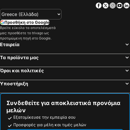
Facebook
Twitter
Insta
Yo
Προσθήκη στο Google
Βρείτε εύκολα τα αποτελέσματά
μας: προσθέστε το trivago ως
προτιμώμενη πηγή στο Google.
Εταιρεία
Τα προϊόντα μας
Όροι και πολιτικές
Υποστήριξη
Συνδεθείτε για αποκλειστικά προνόμια
μελών
Εξατομίκευσε την εμπειρία σου
Προσφορές για μέλη και τιμές μελών