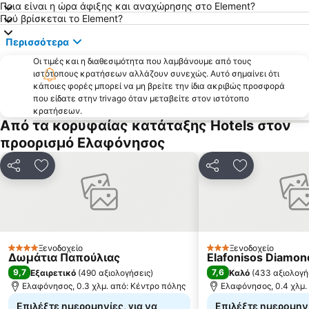
Κομπονάδα
Μαυροβούνι
Ποια είναι η ώρα άφιξης και αναχώρησης στο Element?
Πού βρίσκεται το Element?
Παραλία Τρινήσων
Άγιος Νικόλαος Κάστρου
Περισσότερα
Αγία Πελαγία
Περίπατος του Κότρωνα
Οι τιμές και η διαθεσιμότητα που λαμβάνουμε από τους
Λιμάνι Διακόφτι
Πόρτο Κάγιο
ιστότοπους κρατήσεων αλλάζουν συνεχώς. Αυτό σημαίνει ότι
Παραδοσιακός Οικισμός Γυθείου
Κοκκινιά
κάποιες φορές μπορεί να μη βρείτε την ίδια ακριβώς προσφορά
που είδατε στην trivago όταν μεταβείτε στον ιστότοπο
Πορί
Παραλία Λεύκης
κρατήσεων.
Από τα κορυφαίας κατάταξης Hotels στον
Παραδοσιακός Οικισμός Βάθειας
Παραλία Παναγίας Κατωνησιώτισσας
προορισμό Ελαφόνησος
Βαλτάκι
Παραδοσιακός Οικισμός Μυλοποτάμου
Χαλκός
Φάρος Γυθείου
Κοινοποίηση
Προσθήκη στα αγαπημένα
Κοινοποίηση
Προσθήκη στ
Πορτέλο
Αρχαίο Θέατρο Γυθείου
Παραδοσιακός Οικισμός Έξω Νύμφιου
Απολιθωμένο Δάσος
Φυρή Άμμος
Παραδοσιακός Οικισμός Γέρακα
Κυπάρισσος
Παραδοσιακός Οικισμός Άγιου Γεωργίου
Ξενοδοχείο
Ξενοδοχείο
4 Αστέρια
3 Αστέρια
Δωμάτια Παπούλιας
Elafonisos Diamon
Σπήλαιο Καστανιάς
Οικία Γιάννη Ρίτσου
9,7
7,6
Εξαιρετικό
(
490 αξιολογήσεις
)
Καλό
(
433 αξιολογή
Παναγία Μυρτιδιώτισσα ή Κρητικιά
Παραδοσιακός οικισμός Λάγια
Ελαφόνησος, 0.3 χλμ. από: Κέντρο πόλης
Ελαφόνησος, 0.4 χλμ.
Επιλέξτε ημερομηνίες, για να
Επιλέξτε ημερομηνί