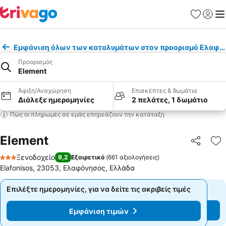
Αγαπημέν
Σύνδε
Με
Εμφάνιση όλων των καταλυμάτων στον προορισμό Ελαφό
Προορισμός
Element
Άφιξη/Αναχώρηση
Επισκέπτες & δωμάτια
Διάλεξε ημερομηνίες
2 πελάτες, 1 δωμάτιο
Πώς οι πληρωμές σε εμάς επηρεάζουν την κατάταξη
Element
Κοινοποί
Πρ
Ξενοδοχείο
9,2
Εξαιρετικό
(
661 αξιολογήσεις
)
3 Αστέρια
Elafonisos, 23053, Ελαφόνησος, Ελλάδα
Επιλέξτε ημερομηνίες, για να δείτε τις ακριβείς τιμές
Επιλέξτε ημερομηνίες, για να δείτε τις ακριβείς τιμές
Εμφάνιση τιμών
Εμφάνιση τιμών