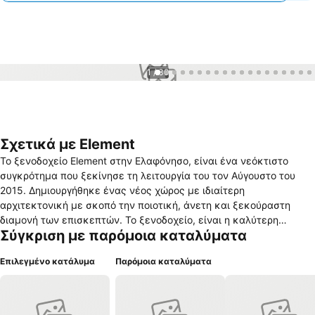
1 / 39
Σχετικά με Element
Το ξενοδοχείο Element στην Ελαφόνησο, είναι ένα νεόκτιστο
συγκρότημα που ξεκίνησε τη λειτουργία του τον Αύγουστο του
2015. Δημιουργήθηκε ένας νέος χώρος με ιδιαίτερη
αρχιτεκτονική με σκοπό την ποιοτική, άνετη και ξεκούραστη
διαμονή των επισκεπτών. Το ξενοδοχείο, είναι η καλύτερη
Σύγκριση με παρόμοια καταλύματα
επιλογή για ζευγάρια, αφού διαθέτει ήσυχο και ρομαντικό
περιβάλλον μέσα στο πράσινο της φύσης και με καταπληκτική
Επιλεγμένο κατάλυμα
Παρόμοια καταλύματα
θέα στη θάλασσα. Το ξενοδοχείο βρίσκεται 3,5 χλμ από το λιμάνι
της Ελαφονήσου, μόλις 5 λεπτά από την ξακουστή παραλία του
Σίμου μέσω του καινούριο δρόμου και σε απόσταση αναπνοής
από την παραλία της Παναγίας, όπου ο επισκέπτης μπορεί να