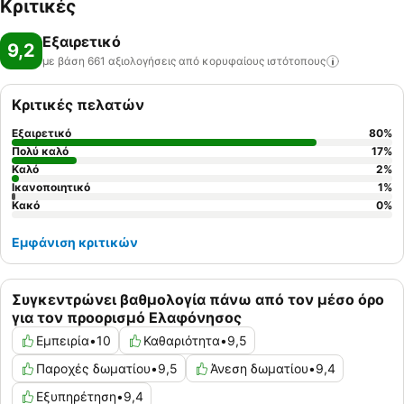
Κριτικές
Εξαιρετικό
9,2
με βάση 661 αξιολογήσεις από κορυφαίους
ιστότοπους
Κριτικές πελατών
Εξαιρετικό
80
%
Πολύ καλό
17
%
Καλό
2
%
Ικανοποιητικό
1
%
Κακό
0
%
Εμφάνιση κριτικών
Συγκεντρώνει βαθμολογία πάνω από τον μέσο όρο
για τον προορισμό Ελαφόνησος
Εμπειρία
•
10
Καθαριότητα
•
9,5
Παροχές δωματίου
•
9,5
Άνεση δωματίου
•
9,4
Εξυπηρέτηση
•
9,4