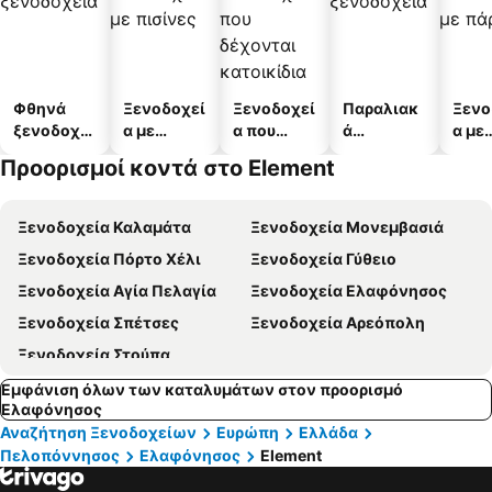
Φθηνά
Ξενοδοχεί
Ξενοδοχεί
Παραλιακ
Ξενο
ξενοδοχεί
α με
α που
ά
α με
α
πισίνες
δέχονται
ξενοδοχεί
πάρκ
Προορισμοί κοντά στο Element
κατοικίδι
α
α
Ξενοδοχεία Καλαμάτα
Ξενοδοχεία Μονεμβασιά
Ξενοδοχεία Πόρτο Χέλι
Ξενοδοχεία Γύθειο
Ξενοδοχεία Αγία Πελαγία
Ξενοδοχεία Ελαφόνησος
Ξενοδοχεία Σπέτσες
Ξενοδοχεία Αρεόπολη
Ξενοδοχεία Στούπα
Εμφάνιση όλων των καταλυμάτων στον προορισμό
Ελαφόνησος
Αναζήτηση Ξενοδοχείων
Ευρώπη
Ελλάδα
Πελοπόννησος
Ελαφόνησος
Element