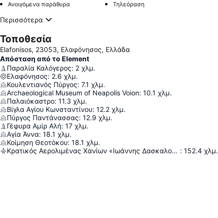
Ανοιγόμενα παράθυρα
Τηλεόραση
Περισσότερα
Τοποθεσία
Elafonisos, 23053, Ελαφόνησος, Ελλάδα
Απόσταση από το Element
Παραλία Καλόγερος
:
2
χλμ.
Ελαφόνησος
:
2.6
χλμ.
Κουλεντιανός Πύργος
:
7.1
χλμ.
Archaeological Museum of Neapolis Voion
:
10.1
χλμ.
Παλαιόκαστρο
:
11.3
χλμ.
Βίγλα Αγίου Κωνσταντίνου
:
12.2
χλμ.
Πύργος Παντάνασσας
:
12.9
χλμ.
Γέφυρα Αμίρ Αλή
:
17
χλμ.
Αγία Άννα
:
18.1
χλμ.
Κοίμηση Θεοτόκου
:
18.1
χλμ.
Κρατικός Αερολιμένας Χανίων «Ιωάννης Δασκαλογιάννης»
:
152.4
χλμ.