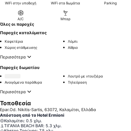
WiFi στην υποδοχή
WiFi στα δωμάτια
Parking
A/C
Μπαρ
Όλες οι παροχές
Παροχές καταλύματος
Καφετέρια
Λόμπι
Χώρος στάθμευσης
Αίθριο
Περισσότερα
Παροχές δωματίου
Λουτρό με ντουζιέρα
Ανοιγόμενα παράθυρα
Τηλεόραση
Περισσότερα
Τοποθεσία
Epar.Od. Nikitis-Sartis, 63072, Καλαμίτσι, Ελλάδα
Απόσταση από το Hotel Ermioni
Καλαμίτσι
:
0.5
χλμ.
ΤΙΓΑΝΙΑ BEACH BAR
:
5.3
χλμ.
Κάστρο Τορώνης
:
7.5
χλμ.