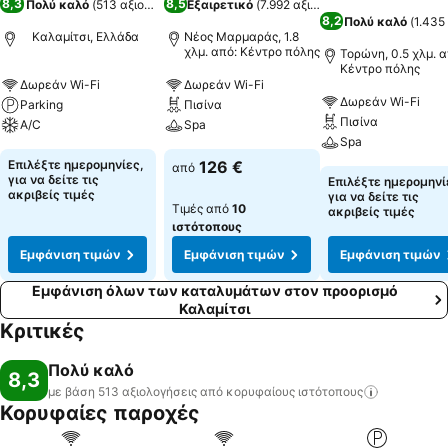
8,3
8,5
Πολύ καλό
(
513 αξιολογήσεις
Εξαιρετικό
)
(
7.992 αξιολογήσεις
)
8,2
Πολύ καλό
(
1.435
Καλαμίτσι, Ελλάδα
Νέος Μαρμαράς, 1.8
χλμ. από: Κέντρο πόλης
Τορώνη, 0.5 χλμ. α
Κέντρο πόλης
Δωρεάν Wi-Fi
Δωρεάν Wi-Fi
Δωρεάν Wi-Fi
Parking
Πισίνα
Πισίνα
A/C
Spa
Spa
Επιλέξτε ημερομηνίες,
126 €
από
για να δείτε τις
Επιλέξτε ημερομηνί
ακριβείς τιμές
για να δείτε τις
Τιμές από
10
ακριβείς τιμές
ιστότοπους
Εμφάνιση τιμών
Εμφάνιση τιμών
Εμφάνιση τιμών
Εμφάνιση όλων των καταλυμάτων στον προορισμό
Καλαμίτσι
Κριτικές
Πολύ καλό
8,3
με βάση 513 αξιολογήσεις από κορυφαίους
ιστότοπους
Κορυφαίες παροχές