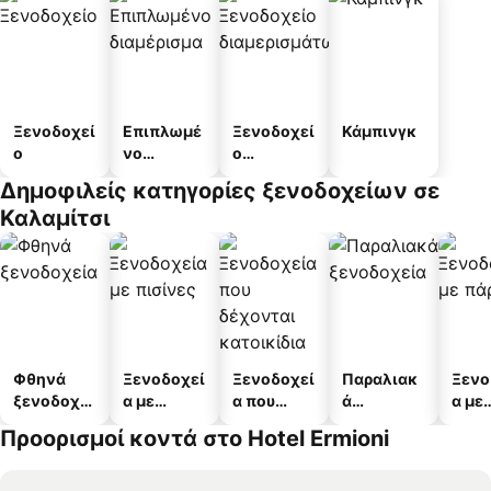
Ξενοδοχεί
Επιπλωμέ
Ξενοδοχεί
Κάμπινγκ
ο
νο
ο
διαμέρισμ
διαμερισμ
Δημοφιλείς κατηγορίες ξενοδοχείων σε
α
άτων
Καλαμίτσι
Φθηνά
Ξενοδοχεί
Ξενοδοχεί
Παραλιακ
Ξενο
ξενοδοχεί
α με
α που
ά
α με
α
πισίνες
δέχονται
ξενοδοχεί
πάρκ
Προορισμοί κοντά στο Hotel Ermioni
κατοικίδι
α
α