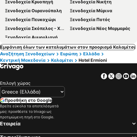
Ξενοδοχεία Κρυοπηγή
Ξενοδοχεία Νικήτη
Ξενοδοχεία Ουρανούπολη
Ξενοδοχεία Μύρινα
Ξενοδοχεία Πευκοχώρι
Ξενοδοχεία Ποτός
Ξενοδοχεία Σκόπελος - Χώρα
Ξενοδοχεία Νέος Μαρμαράς
Ξενοδοχεία Αμμουλιανή
Εμφάνιση όλων των καταλυμάτων στον προορισμό Καλαμίτσι
Αναζήτηση Ξενοδοχείων
Ευρώπη
Ελλάδα
Κεντρική Μακεδονία
Καλαμίτσι
Hotel Ermioni
Facebook
Twitter
Insta
Yo
Επιλογή χώρας
Προσθήκη στο Google
Βρείτε εύκολα τα αποτελέσματά
μας: προσθέστε το trivago ως
προτιμώμενη πηγή στο Google.
Εταιρεία