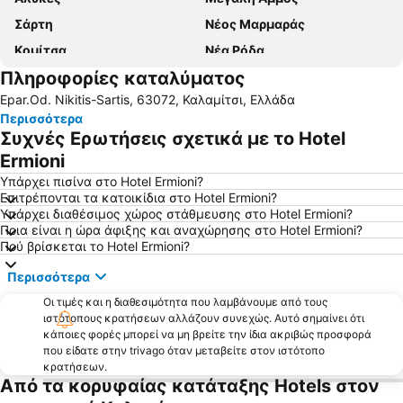
Σάρτη
Νέος Μαρμαράς
Κομίτσα
Νέα Ρόδα
Πληροφορίες καταλύματος
Παραλία της Ουρανόπολης
Νικήτη
Epar.Od. Nikitis-Sartis, 63072, Καλαμίτσι, Ελλάδα
Λιμάνι Ιερισσού
Τριστινίκα
Περισσότερα
Αγιος Γεώργιος
Πόρτο Καρράς 1
Συχνές Ερωτήσεις σχετικά με το Hotel
Πολύχρονο
Καρύδι
Ermioni
Παραλία Καλογριάς
Καλλιθέα
Υπάρχει πισίνα στο Hotel Ermioni?
Επιτρέπονται τα κατοικίδια στο Hotel Ermioni?
Loutra
'Ορμος Παναγιάς
Υπάρχει διαθέσιμος χώρος στάθμευσης στο Hotel Ermioni?
Ποια είναι η ώρα άφιξης και αναχώρησης στο Hotel Ermioni?
Λιμάνι Όρμος Παναγίας
Λιμάνι Πυργαδίκια
Πού βρίσκεται το Hotel Ermioni?
Χανιώτης
Τορώνη
Περισσότερα
Κακούδια
Ξηροποτάμι
Οι τιμές και η διαθεσιμότητα που λαμβάνουμε από τους
Μαρίνα Πόρτο Καρράς
Λιμάνι Τρυπητής
ιστότοπους κρατήσεων αλλάζουν συνεχώς. Αυτό σημαίνει ότι
κάποιες φορές μπορεί να μη βρείτε την ίδια ακριβώς προσφορά
Νεα Σκιώνη
Κρυοπηγή
που είδατε στην trivago όταν μεταβείτε στον ιστότοπο
Καραγάτσια
αθυτος
κρατήσεων.
Από τα κορυφαίας κατάταξης Hotels στον
Παραδείσος
Λιβάρι