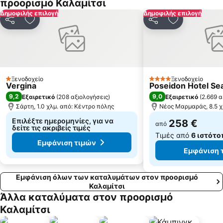
προορισμό Καλαμίτσι
Ουρανούπολη 3
Afytos
Δημοφιλής επιλογή
Δημοφιλής επιλογή
Παραδοσιακός οικισμός Νικήτης
Δεβελίκι
Κοινοποίηση
Προσθήκη στα αγαπημένα
Κοινοποίηση
Προσθήκη στ
Παραλία της Αφύτου
Ιερά Μονή Ζωγράφου
Λαγόμανδρα
Λιμάνι του Πόρτο Κουφό
Camping Ierissos
Δημοτική 1 - Κάμπινγκ Ιερισσός
Καλαμίτσι
Πλατανίτσι
Ξενοδοχείο
Ξενοδοχείο
1 Αστέρια
4 Αστέρια
Vergina
Poseidon Hotel Se
Πόρτο Κουφό
Γκολφ Κλαμπ Πόρτο Καρράς
9,2
9,0
Εξαιρετικό
(
208 αξιολογήσεις
)
Εξαιρετικό
(
2.669 α
Σάρτη, 1.0 χλμ. από: Κέντρο πόλης
Νέος Μαρμαράς, 8.5 χ
Επιλέξτε ημερομηνίες, για να
258 €
από
δείτε τις ακριβείς τιμές
Τιμές από
6 ιστότο
Εμφάνιση τιμών
Εμφάνιση 
Εμφάνιση όλων των καταλυμάτων στον προορισμό
Καλαμίτσι
Άλλα καταλύματα στον προορισμό
Καλαμίτσι