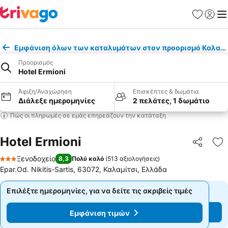
Αγαπημέν
Σύνδε
Με
Εμφάνιση όλων των καταλυμάτων στον προορισμό Καλαμί
Προορισμός
Hotel Ermioni
Άφιξη/Αναχώρηση
Επισκέπτες & δωμάτια
Διάλεξε ημερομηνίες
2 πελάτες, 1 δωμάτιο
Πώς οι πληρωμές σε εμάς επηρεάζουν την κατάταξη
Hotel Ermioni
Κοινοποί
Πρ
Ξενοδοχείο
8,3
Πολύ καλό
(
513 αξιολογήσεις
)
3 Αστέρια
Epar.Od. Nikitis-Sartis, 63072, Καλαμίτσι, Ελλάδα
Επιλέξτε ημερομηνίες, για να δείτε τις ακριβείς τιμές
Επιλέξτε ημερομηνίες, για να δείτε τις ακριβείς τιμές
Εμφάνιση τιμών
Εμφάνιση τιμών