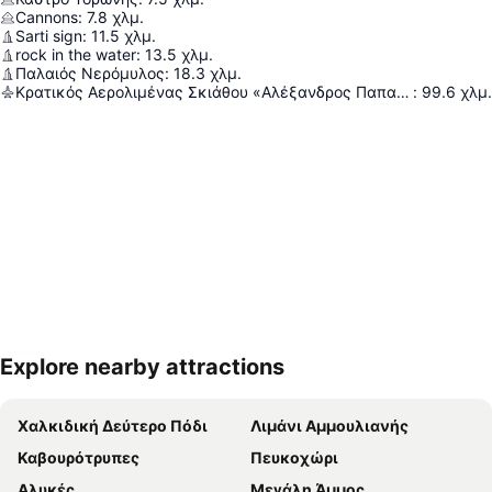
Cannons
:
7.8
χλμ.
Sarti sign
:
11.5
χλμ.
rock in the water
:
13.5
χλμ.
Παλαιός Νερόμυλος
:
18.3
χλμ.
Κρατικός Αερολιμένας Σκιάθου «Αλέξανδρος Παπαδιαμάντης»
:
99.6
χλμ.
Explore nearby attractions
Ανάπτυξη χάρτη
Χαλκιδική Δεύτερο Πόδι
Λιμάνι Αμμουλιανής
Καβουρότρυπες
Πευκοχώρι
Αλυκές
Μεγάλη Άμμος