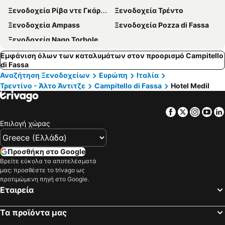
Ξενοδοχεία Ρίβα ντε Γκάρντα
Ξενοδοχεία Τρέντο
Ξενοδοχεία Ampass
Ξενοδοχεία Pozza di Fassa
Ξενοδοχεία Nago Torbole
Εμφάνιση όλων των καταλυμάτων στον προορισμό Campitello
di Fassa
Αναζήτηση Ξενοδοχείων
Ευρώπη
Ιταλία
Τρεντίνο - Άλτο Άντιτζε
Campitello di Fassa
Hotel Medil
Facebook
Twitter
Insta
Yo
Επιλογή χώρας
Προσθήκη στο Google
Βρείτε εύκολα τα αποτελέσματά
μας: προσθέστε το trivago ως
προτιμώμενη πηγή στο Google.
Εταιρεία
Τα προϊόντα μας