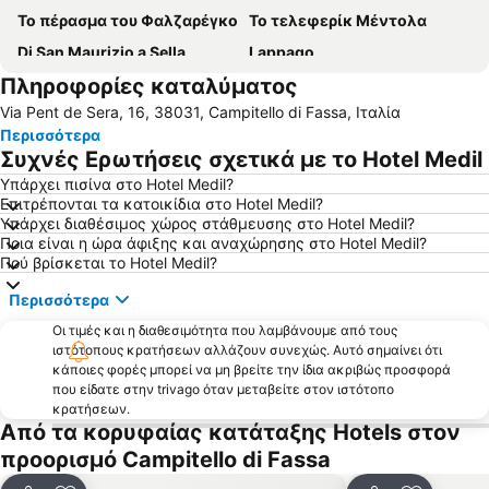
Το πέρασμα του Φαλζαρέγκο
Το τελεφερίκ Μέντολα
Di San Maurizio a Sella
Lappago
Πληροφορίες καταλύματος
Σέλλα Ρόντα
Bressanone a prima vista
Via Pent de Sera, 16, 38031, Campitello di Fassa, Ιταλία
Λίμνη Kaltern
Lago di Dobbiaco
Περισσότερα
Θέρμες Μεράνο
Συχνές Ερωτήσεις σχετικά με το Hotel Medil
Υπάρχει πισίνα στο Hotel Medil?
Επιτρέπονται τα κατοικίδια στο Hotel Medil?
Υπάρχει διαθέσιμος χώρος στάθμευσης στο Hotel Medil?
Ποια είναι η ώρα άφιξης και αναχώρησης στο Hotel Medil?
Πού βρίσκεται το Hotel Medil?
Περισσότερα
Οι τιμές και η διαθεσιμότητα που λαμβάνουμε από τους
ιστότοπους κρατήσεων αλλάζουν συνεχώς. Αυτό σημαίνει ότι
κάποιες φορές μπορεί να μη βρείτε την ίδια ακριβώς προσφορά
που είδατε στην trivago όταν μεταβείτε στον ιστότοπο
κρατήσεων.
Από τα κορυφαίας κατάταξης Hotels στον
προορισμό Campitello di Fassa