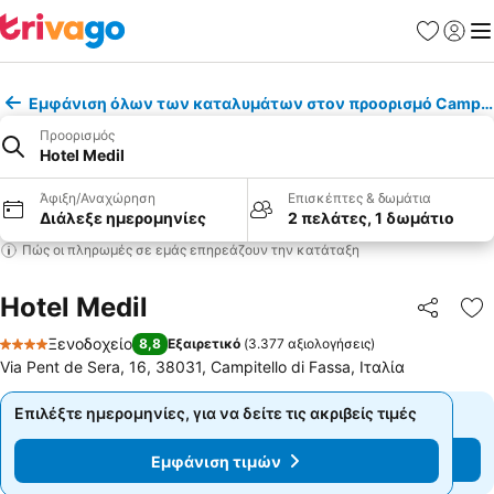
Αγαπημέν
Σύνδε
Με
Εμφάνιση όλων των καταλυμάτων στον προορισμό Campitel
Προορισμός
Hotel Medil
Άφιξη/Αναχώρηση
Επισκέπτες & δωμάτια
Διάλεξε ημερομηνίες
2 πελάτες, 1 δωμάτιο
Πώς οι πληρωμές σε εμάς επηρεάζουν την κατάταξη
Hotel Medil
Κοινοποί
Πρ
Ξενοδοχείο
8,8
Εξαιρετικό
(
3.377 αξιολογήσεις
)
4 Αστέρια
Via Pent de Sera, 16, 38031, Campitello di Fassa, Ιταλία
Επιλέξτε ημερομηνίες, για να δείτε τις ακριβείς τιμές
Επιλέξτε ημερομηνίες, για να δείτε τις ακριβείς τιμές
Εμφάνιση τιμών
Εμφάνιση τιμών