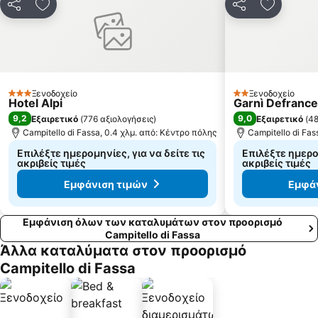
Κοινοποίηση
Προσθήκη στα αγαπημένα
Κοινοποίηση
Προσθήκ
Ξενοδοχείο
Ξενοδοχείο
3 Αστέρια
2 Αστέρια
Hotel Alpi
Garnì Defranc
9,2
9,0
Εξαιρετικό
(
776 αξιολογήσεις
)
Εξαιρετικό
(
48
Campitello di Fassa, 0.4 χλμ. από: Κέντρο πόλης
Campitello di Fas
Επιλέξτε ημερομηνίες, για να δείτε τις
Επιλέξτε ημερομ
ακριβείς τιμές
ακριβείς τιμές
Εμφάνιση τιμών
Εμφά
Εμφάνιση όλων των καταλυμάτων στον προορισμό
Campitello di Fassa
Άλλα καταλύματα στον προορισμό
Campitello di Fassa