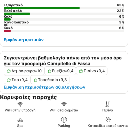
Εξαιρετικό
63
%
Πολύ καλό
22
%
Καλό
6
%
Ικανοποιητικό
3
%
Κακό
6
%
Εμφάνιση κριτικών
Συγκεντρώνει βαθμολογία πάνω από τον μέσο όρο
για τον προορισμό Campitello di Fassa
Ατμόσφαιρα
•
10
Ευεξία
•
9,4
Πισίνα
•
9,4
Σπα
•
9,4
Τοποθεσία
•
9,3
Εμφάνιση περισσότερων αξιολογήσεων
Κορυφαίες παροχές
WiFi στην υποδοχή
WiFi στα δωμάτια
Πισίνα
Spa
Parking
Κατοικίδια επιτρέπονται