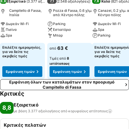
8,8
7,1
7,8
Εξαιρετικό
(
3.377 αξιολογήσεις
(
2.548 αξιολογήσεις
)
)
Καλό
(
821 αξιολ
Campitello di Fassa,
Pozza di Fassa, 0.6 χλμ.
Canazei, 0.2 χλμ. 
Ιταλία
από: Κέντρο πόλης
Κέντρο πόλης
Δωρεάν Wi-Fi
Parking
Δωρεάν Wi-Fi
Πισίνα
Εστιατόριο
Spa
Spa
Μπαρ
Parking
Εμφάνιση τιμών
Εμφάνιση τιμών
Εμφάνιση τιμών
Επιλέξτε ημερομηνίες,
63 €
Επιλέξτε ημερομηνί
από
για να δείτε τις
για να δείτε τις
ακριβείς τιμές
ακριβείς τιμές
Τιμές από
8
ιστότοπους
Εμφάνιση τιμών
Εμφάνιση τιμών
Εμφάνιση τιμών
Εμφάνιση όλων των καταλυμάτων στον προορισμό
Campitello di Fassa
Κριτικές
Εξαιρετικό
8,8
με βάση 3.377 αξιολογήσεις από κορυφαίους
ιστότοπους
Κριτικές πελατών