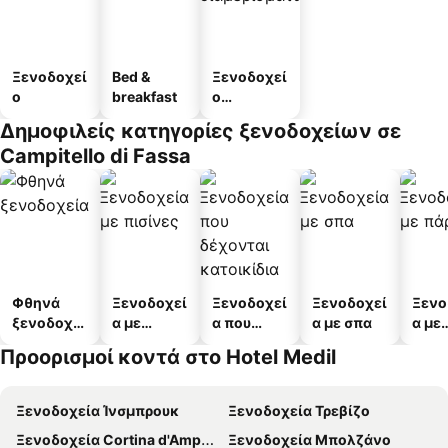
Ξενοδοχεί
Bed &
Ξενοδοχεί
ο
breakfast
ο
διαμερισμ
Δημοφιλείς κατηγορίες ξενοδοχείων σε
άτων
Campitello di Fassa
Φθηνά
Ξενοδοχεί
Ξενοδοχεί
Ξενοδοχεί
Ξενο
ξενοδοχεί
α με
α που
α με σπα
α με
α
πισίνες
δέχονται
πάρκ
Προορισμοί κοντά στο Hotel Medil
κατοικίδι
α
Ξενοδοχεία Ίνσμπρουκ
Ξενοδοχεία Τρεβίζο
Ξενοδοχεία Cortina d'Ampezzo
Ξενοδοχεία Μπολζάνο