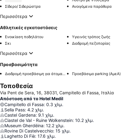
Σίδερο/ Σιδερώστρα
Ανοιγόμενα παράθυρα
Περισσότερα
Αθλητικές εγκαταστάσεις
Ενοικίαση ποδηλάτου
Υγιεινός τρόπος ζωής
Σκι
Διαδρομή πεζοπορίας
Περισσότερα
Προσβασιμότητα
Διαδρομή προσβάσιμη για άτομα με αναπηρία
Προσβάσιμο parking (ΑμεΑ)
Τοποθεσία
Via Pent de Sera, 16, 38031, Campitello di Fassa, Ιταλία
Απόσταση από το Hotel Medil
Campitello di Fassa
:
0.3
χλμ.
Sella Pass
:
4.2
χλμ.
Castel Gardena
:
9.1
χλμ.
Ciastel de Val - Ruine Wolkenstein
:
10.2
χλμ.
Museum Gherdëina
:
12.2
χλμ.
Rovine Di Castelvecchio
:
15
χλμ.
Laghetto Di Fiè
:
17.6
χλμ.