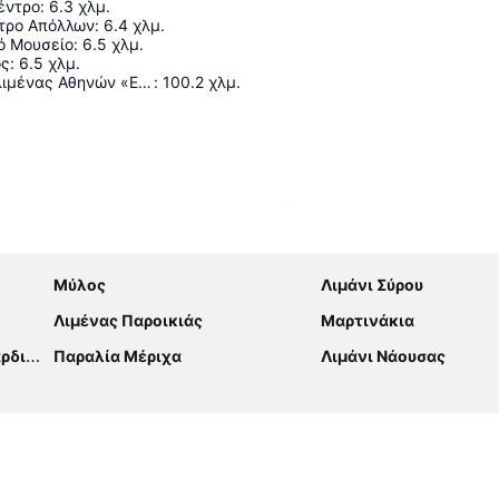
έντρο
:
6.3
χλμ.
τρο Απόλλων
:
6.4
χλμ.
ό Μουσείο
:
6.5
χλμ.
ος
:
6.5
χλμ.
Διεθνής Αερολιμένας Αθηνών «Ελευθέριος Βενιζέλος»
:
100.2
χλμ.
Ανάπτυξη χάρτη
Μύλος
Λιμάνι Σύρου
Λιμένας Παροικιάς
Μαρτινάκια
ανής
Παραλία Μέριχα
Λιμάνι Νάουσας