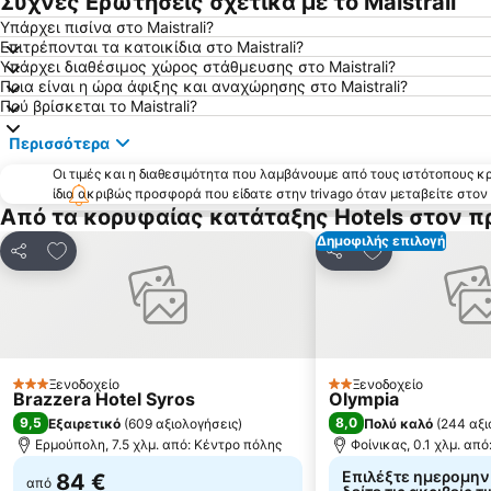
Συχνές Ερωτήσεις σχετικά με το Maistrali
Υπάρχει πισίνα στο Maistrali?
Επιτρέπονται τα κατοικίδια στο Maistrali?
Υπάρχει διαθέσιμος χώρος στάθμευσης στο Maistrali?
Ποια είναι η ώρα άφιξης και αναχώρησης στο Maistrali?
Πού βρίσκεται το Maistrali?
Περισσότερα
Οι τιμές και η διαθεσιμότητα που λαμβάνουμε από τους ιστότοπους 
ίδια ακριβώς προσφορά που είδατε στην trivago όταν μεταβείτε στο
Από τα κορυφαίας κατάταξης Hotels στον π
Δημοφιλής επιλογή
Προσθήκη στα αγαπημένα
Προσθήκη στα
Κοινοποίηση
Κοινοποίηση
Ξενοδοχείο
Ξενοδοχείο
3 Αστέρια
2 Αστέρια
Brazzera Hotel Syros
Olympia
9,5
8,0
Εξαιρετικό
(
609 αξιολογήσεις
)
Πολύ καλό
(
244 αξι
Ερμούπολη, 7.5 χλμ. από: Κέντρο πόλης
Φοίνικας, 0.1 χλμ. απ
Επιλέξτε ημερομηνί
84 €
από