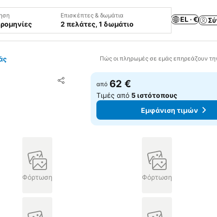
ηση
Επισκέπτες & δωμάτια
EL · €
Σύ
ερομηνίες
2 πελάτες, 1 δωμάτιο
άς
Πώς οι πληρωμές σε εμάς επηρεάζουν τη
Προσθήκη στα αγαπημένα
62 €
από
Κοινοποίηση
Τιμές από
5 ιστότοπους
Εμφάνιση τιμών
Φόρτωση
Φόρτωση