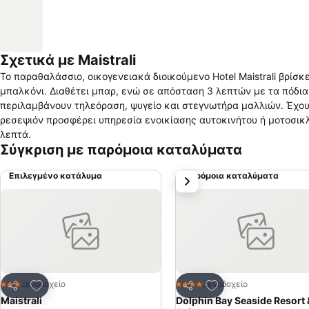
Σχετικά με Maistrali
Το παραθαλάσσιο, οικογενειακά διοικούμενο Hotel Maistrali βρίσ
μπαλκόνι. Διαθέτει μπαρ, ενώ σε απόσταση 3 λεπτών με τα πόδια θα βρείτε ταβέρνε
περιλαμβάνουν τηλεόραση, ψυγείο και στεγνωτήρα μαλλιών. Έχουν θέα στο Αιγαίο ή στο χωριό.
ρεσεψιόν προσφέρει υπηρεσία ενοικίασης αυτοκινήτου ή μοτοσικ
λεπτά.
Σύγκριση με παρόμοια καταλύματα
Επιλεγμένο κατάλυμα
Παρόμοια καταλύματα
επόμενο
Προσθήκη στα αγαπημένα
Προσθήκη στα αγα
Ξενοδοχείο
Ξενοδοχείο
3 Αστέρια
4 Αστέρια
Κοινοποίηση
Κοινοποίηση
Maistrali
Dolphin Bay Seaside Resort 