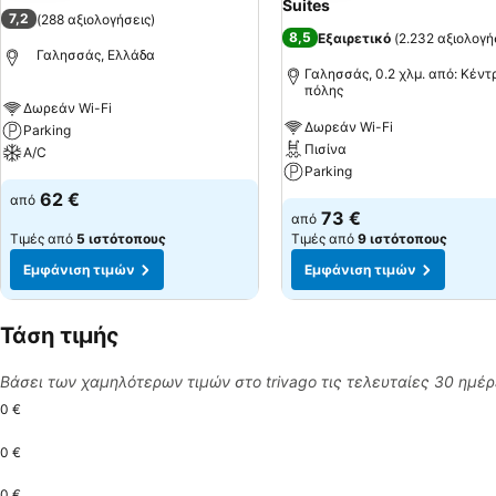
Suites
7,2
(
288 αξιολογήσεις
)
8,5
Εξαιρετικό
(
2.232 αξιολογή
Γαλησσάς, Ελλάδα
Γαλησσάς, 0.2 χλμ. από: Κέντ
πόλης
Δωρεάν Wi-Fi
Δωρεάν Wi-Fi
Parking
Πισίνα
A/C
Parking
62 €
από
73 €
από
Τιμές από
5 ιστότοπους
Τιμές από
9 ιστότοπους
Εμφάνιση τιμών
Εμφάνιση τιμών
Τάση τιμής
Βάσει των χαμηλότερων τιμών στο trivago τις τελευταίες 30 ημέ
0 €
0 €
0 €