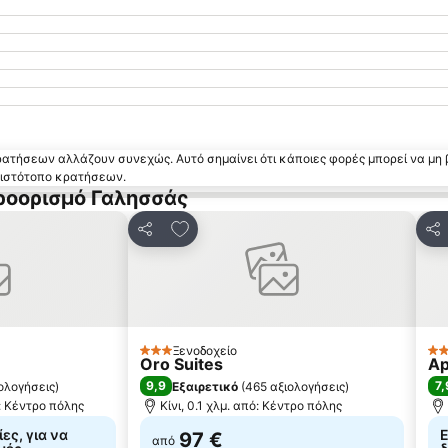
κρατήσεων αλλάζουν συνεχώς. Αυτό σημαίνει ότι κάποιες φορές μπορεί να μη 
ν ιστότοπο κρατήσεων.
ροορισμό Γαλησσάς
 αγαπημένα
Προσθήκη στα αγαπημένα
Κοινοποίηση
Κο
Ξενοδοχείο
3 Αστέρια
2 
Oro Suites
Ap
9,9
7,
ολογήσεις
)
Εξαιρετικό
(
465 αξιολογήσεις
)
ό: Κέντρο πόλης
Κίνι, 0.1 χλμ. από: Κέντρο πόλης
ες, για να
Ε
97 €
από