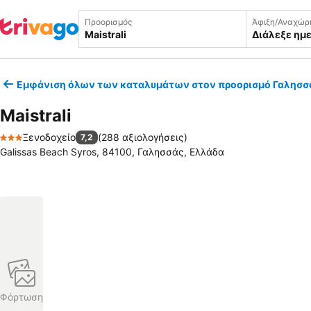
Προορισμός
Άφιξη/Αναχώρ
Διάλεξε ημ
Εμφάνιση όλων των καταλυμάτων στον προορισμό Γαλησσ
Maistrali
Ξενοδοχείο
(
288 αξιολογήσεις
)
7,2
3 Αστέρια
Galissas Beach Syros, 84100, Γαλησσάς, Ελλάδα
Φόρτωση