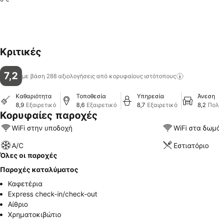
Κριτικές
7,2
με βάση 288 αξιολογήσεις από κορυφαίους
ιστότοπους
Καθαριότητα
Τοποθεσία
Υπηρεσία
Άνεση
8,9
Εξαιρετικό
8,6
Εξαιρετικό
8,7
Εξαιρετικό
8,2
Πολ
Κορυφαίες παροχές
WiFi στην υποδοχή
WiFi στα δωμ
A/C
Εστιατόριο
Όλες οι παροχές
Παροχές καταλύματος
Καφετέρια
Express check-in/check-out
Αίθριο
Χρηματοκιβώτιο