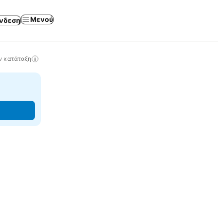
Μενού
νδεση
ν κατάταξη