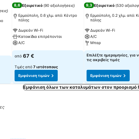
8,6
9,3
Εξαιρετικό
(
90 αξιολογήσεις
)
Εξαιρετικό
(
530 αξιολογ
σεις
)
Ερμούπολη, 0.6 χλμ. από: Κέντρο
Ερμούπολη, 0.2 χλμ. από: 
πόλης
πόλης
ρο
Δωρεάν Wi-Fi
Δωρεάν Wi-Fi
Κατοικίδια επιτρέπονται
A/C
A/C
Μπαρ
67 €
Επιλέξτε ημερομηνίες, για ν
από
τις ακριβείς τιμές
Τιμές από
7 ιστότοπους
Εμφάνιση τιμών
Εμφάνιση τιμών
Εμφάνιση όλων των καταλυμάτων στον προορισμό 
ρες