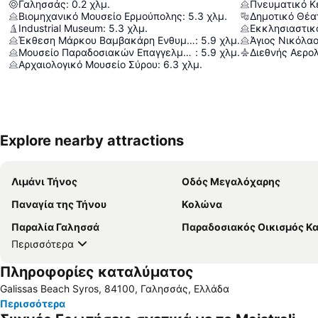
Γαλησσάς
:
0.2
χλμ.
Πνευματικό Κ
Βιομηχανικό Μουσείο Ερμούπολης
:
5.3
χλμ.
Δημοτικό Θέα
Industrial Museum
:
5.3
χλμ.
Εκκλησιαστικ
Έκθεση Μάρκου Βαμβακάρη Ενθυμήματα
:
5.9
χλμ.
Άγιος Νικόλα
Μουσείο Παραδοσιακών Επαγγελμάτων
:
5.9
χλμ.
Αρχαιολογικό Μουσείο Σύρου
:
6.3
χλμ.
Explore nearby attractions
Λιμάνι Τήνος
Οδός Μεγαλόχαρης
Παναγία της Τήνου
Κολώνα
Παραλία Γαλησσά
Παραδοσιακός Οικισμός Καρδι
Περισσότερα
Πληροφορίες καταλύματος
Galissas Beach Syros, 84100, Γαλησσάς, Ελλάδα
Περισσότερα