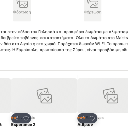
Φόρτωση
Φόρτωση
κεται στον κόλπο του Γαλησσά και προσφέρει δωμάτια με κλιματισμ
ς και καταστήματα. Όλα τα δωμάτιο στο Maistrali
 Παρέχεται δωρεάν Wi-Fi. Το προσωπικό της
λέτας. Η Ερμούπολη, πρωτεύουσα της Σύρου, είναι προσβάσιμη οδ
πημένα
Προσθήκη στα αγαπημένα
Προσθήκη στα α
Ξενοδοχείο
Ξενοδοχείο
2 Αστέρια
3 Αστέρια
Κοινοποίηση
Κοινοποίηση
&
Esperance 2
Αίθριον