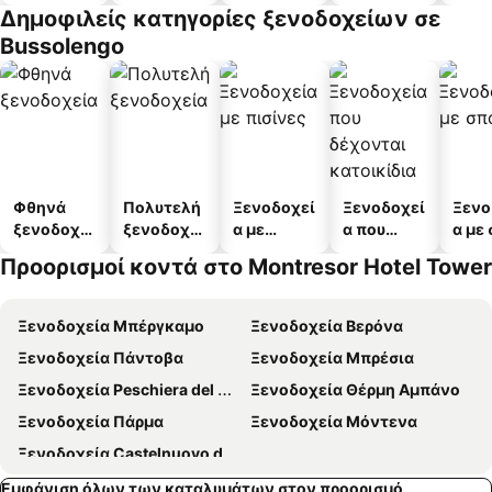
διαμερισμ
Δημοφιλείς κατηγορίες ξενοδοχείων σε
άτων
Bussolengo
Φθηνά
Πολυτελή
Ξενοδοχεί
Ξενοδοχεί
Ξενο
ξενοδοχεί
ξενοδοχεί
α με
α που
α με
α
α
πισίνες
δέχονται
Προορισμοί κοντά στο Montresor Hotel Tower
κατοικίδι
α
Ξενοδοχεία Μπέργκαμο
Ξενοδοχεία Βερόνα
Ξενοδοχεία Πάντοβα
Ξενοδοχεία Μπρέσια
Ξενοδοχεία Peschiera del Garda
Ξενοδοχεία Θέρμη Αμπάνο
Ξενοδοχεία Πάρμα
Ξενοδοχεία Μόντενα
Ξενοδοχεία Castelnuovo del Garda
Εμφάνιση όλων των καταλυμάτων στον προορισμό