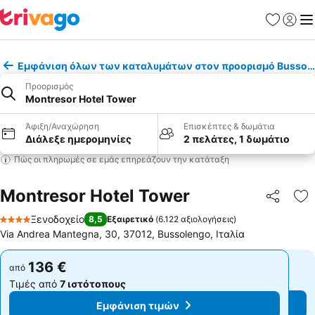
Αγαπημέν
Σύνδε
Με
Εμφάνιση όλων των καταλυμάτων στον προορισμό Bussol
Προορισμός
Montresor Hotel Tower
Άφιξη/Αναχώρηση
Επισκέπτες & δωμάτια
Διάλεξε ημερομηνίες
2 πελάτες, 1 δωμάτιο
Πώς οι πληρωμές σε εμάς επηρεάζουν την κατάταξη
Montresor Hotel Tower
Κοινοποί
Πρ
Ξενοδοχείο
8,5
Εξαιρετικό
(
6.122 αξιολογήσεις
)
4 Αστέρια
Via Andrea Mantegna, 30, 37012, Bussolengo, Ιταλία
136 €
136 €
από
από
Τιμές από
7 ιστότοπους
Τιμές από
7 ιστότοπους
Εμφάνιση τιμών
Εμφάνιση τιμών