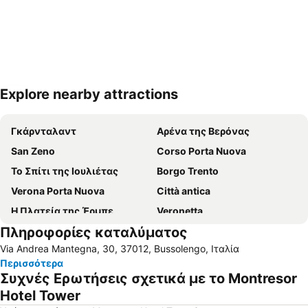
Explore nearby attractions
Ανάπτυξη χάρτη
Γκάρνταλαντ
Αρένα της Βερόνας
San Zeno
Corso Porta Nuova
Το Σπίτι της Ιουλιέτας
Borgo Trento
Verona Porta Nuova
Città antica
Η Πλατεία της Έρμπε
Veronetta
Πληροφορίες καταλύματος
Porta Nuova
Το Κάστρο του Μαλκεσίν
Via Andrea Mantegna, 30, 37012, Bussolengo, Ιταλία
Αεροδρόμιο Valerio Catullo di Verona Villafranca
Πάρκο Στούντιο Μούβιλαντ
Περισσότερα
Città Vecchia Lazise
Piazza Bra
Συχνές Ερωτήσεις σχετικά με το Montresor
Borghetto
Hotel Tower