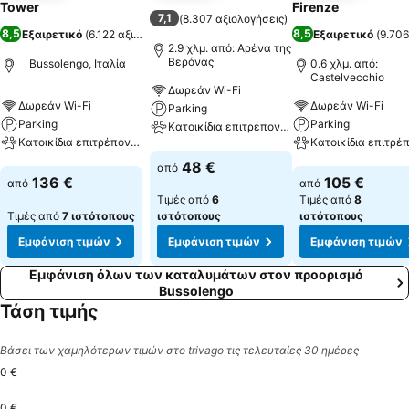
Tower
Firenze
7,1
(
8.307 αξιολογήσεις
)
8,5
8,5
Εξαιρετικό
(
6.122 αξιολογήσεις
)
Εξαιρετικό
(
9.706
2.9 χλμ. από: Αρένα της
Βερόνας
Bussolengo, Ιταλία
0.6 χλμ. από:
Castelvecchio
Δωρεάν Wi-Fi
Δωρεάν Wi-Fi
Δωρεάν Wi-Fi
Parking
Parking
Parking
Κατοικίδια επιτρέπονται
Κατοικίδια επιτρέπονται
Εμφάνιση τιμών
48 €
από
Εμφάνιση τιμών
Εμφάνιση τιμών
136 €
105 €
από
από
Τιμές από
6
Τιμές από
8
Τιμές από
7 ιστότοπους
ιστότοπους
ιστότοπους
Εμφάνιση τιμών
Εμφάνιση τιμών
Εμφάνιση τιμών
Εμφάνιση όλων των καταλυμάτων στον προορισμό
Bussolengo
Τάση τιμής
Βάσει των χαμηλότερων τιμών στο trivago τις τελευταίες 30 ημέρες
0 €
0 €