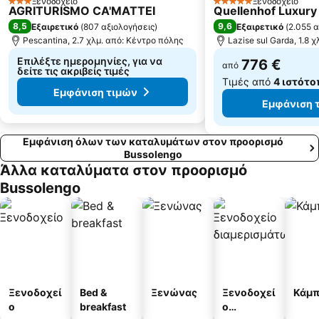
Ξενοδοχείο
Ξενοδοχείο
3 Αστέρια
5 Αστέρια
AGRITURISMO CA'MATTEI
Quellenhof Luxury
8,5
9,6
Εξαιρετικό
(
807 αξιολογήσεις
)
Εξαιρετικό
(
2.055 α
Pescantina, 2.7 χλμ. από: Κέντρο πόλης
Lazise sul Garda, 1.8 
Επιλέξτε ημερομηνίες, για να
776 €
από
δείτε τις ακριβείς τιμές
Τιμές από
4 ιστότο
Εμφάνιση τιμών
Εμφάνιση 
Εμφάνιση όλων των καταλυμάτων στον προορισμό
Bussolengo
Άλλα καταλύματα στον προορισμό
Bussolengo
Ξενοδοχεί
Bed &
Ξενώνας
Ξενοδοχεί
Κάμπ
ο
breakfast
ο