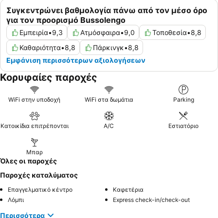
Συγκεντρώνει βαθμολογία πάνω από τον μέσο όρο
για τον προορισμό Bussolengo
Εμπειρία
•
9,3
Ατμόσφαιρα
•
9,0
Τοποθεσία
•
8,8
Καθαριότητα
•
8,8
Πάρκινγκ
•
8,8
Εμφάνιση περισσότερων αξιολογήσεων
Κορυφαίες παροχές
WiFi στην υποδοχή
WiFi στα δωμάτια
Parking
Κατοικίδια επιτρέπονται
A/C
Εστιατόριο
Μπαρ
Όλες οι παροχές
Παροχές καταλύματος
Επαγγελματικό κέντρο
Καφετέρια
Λόμπι
Express check-in/check-out
Περισσότερα