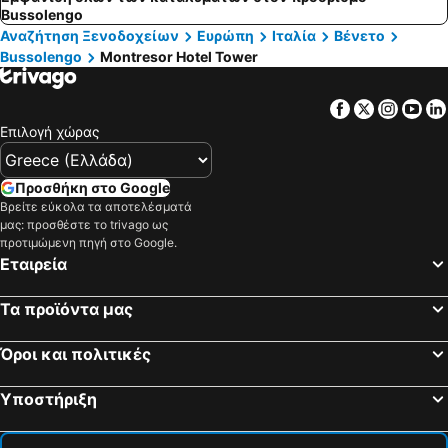
Bussolengo
Αναζήτηση Ξενοδοχείων
Ευρώπη
Ιταλία
Βένετο
Bussolengo
Montresor Hotel Tower
Facebook
Twitter
Insta
Yo
Επιλογή χώρας
Προσθήκη στο Google
Βρείτε εύκολα τα αποτελέσματά
μας: προσθέστε το trivago ως
προτιμώμενη πηγή στο Google.
Εταιρεία
Τα προϊόντα μας
Όροι και πολιτικές
Υποστήριξη