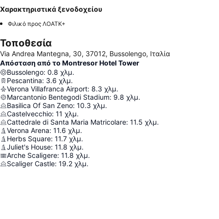
Χαρακτηριστικά ξενοδοχείου
Φιλικό προς ΛΟΑΤΚ+
Τοποθεσία
Via Andrea Mantegna, 30, 37012, Bussolengo, Ιταλία
Απόσταση από το Montresor Hotel Tower
Bussolengo
:
0.8
χλμ.
Pescantina
:
3.6
χλμ.
Verona Villafranca Airport
:
8.3
χλμ.
Marcantonio Bentegodi Stadium
:
9.8
χλμ.
Basilica Of San Zeno
:
10.3
χλμ.
Castelvecchio
:
11
χλμ.
Cattedrale di Santa Maria Matricolare
:
11.5
χλμ.
Verona Arena
:
11.6
χλμ.
Herbs Square
:
11.7
χλμ.
Juliet's House
:
11.8
χλμ.
Arche Scaligere
:
11.8
χλμ.
Scaliger Castle
:
19.2
χλμ.