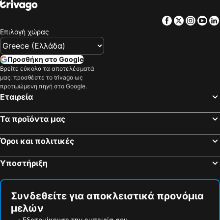
Facebook
Twitter
Insta
Yo
Επιλογή χώρας
Προσθήκη στο Google
Βρείτε εύκολα τα αποτελέσματά
μας: προσθέστε το trivago ως
προτιμώμενη πηγή στο Google.
Εταιρεία
Τα προϊόντα μας
Όροι και πολιτικές
Υποστήριξη
Συνδεθείτε για αποκλειστικά προνόμια
μελών
Εξατομίκευσε την εμπειρία σου