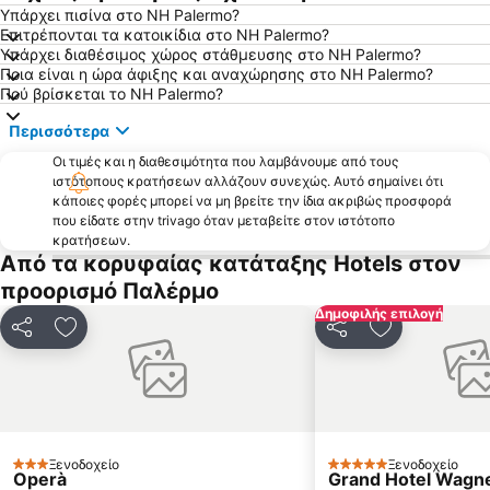
Υπάρχει πισίνα στο NH Palermo?
Επιτρέπονται τα κατοικίδια στο NH Palermo?
Υπάρχει διαθέσιμος χώρος στάθμευσης στο NH Palermo?
Ποια είναι η ώρα άφιξης και αναχώρησης στο NH Palermo?
Πού βρίσκεται το NH Palermo?
Περισσότερα
Οι τιμές και η διαθεσιμότητα που λαμβάνουμε από τους
ιστότοπους κρατήσεων αλλάζουν συνεχώς. Αυτό σημαίνει ότι
κάποιες φορές μπορεί να μη βρείτε την ίδια ακριβώς προσφορά
που είδατε στην trivago όταν μεταβείτε στον ιστότοπο
κρατήσεων.
Από τα κορυφαίας κατάταξης Hotels στον
προορισμό Παλέρμο
Δημοφιλής επιλογή
Κοινοποίηση
Προσθήκη στα αγαπημένα
Κοινοποίηση
Προσθήκη στ
Ξενοδοχείο
Ξενοδοχείο
3 Αστέρια
5 Αστέρια
Operà
Grand Hotel Wagn