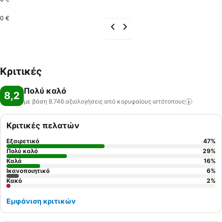
0 €
Κριτικές
Πολύ καλό
8,2
με βάση 8.746 αξιολογήσεις από κορυφαίους
ιστότοπους
Κριτικές πελατών
Εξαιρετικό
47
%
Πολύ καλό
29
%
Καλό
16
%
Ικανοποιητικό
6
%
Κακό
2
%
Εμφάνιση κριτικών