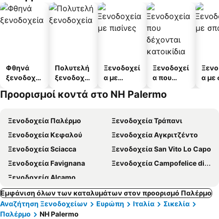
Φθηνά
Πολυτελή
Ξενοδοχεί
Ξενοδοχεί
Ξενο
ξενοδοχεί
ξενοδοχεί
α με
α που
α με
α
α
πισίνες
δέχονται
Προορισμοί κοντά στο NH Palermo
κατοικίδι
α
Ξενοδοχεία Παλέρμο
Ξενοδοχεία Τράπανι
Ξενοδοχεία Κεφαλού
Ξενοδοχεία Αγκριτζέντο
Ξενοδοχεία Sciacca
Ξενοδοχεία San Vito Lo Capo
Ξενοδοχεία Favignana
Ξενοδοχεία Campofelice di Roccella
Ξενοδοχεία Alcamo
Εμφάνιση όλων των καταλυμάτων στον προορισμό Παλέρμο
Αναζήτηση Ξενοδοχείων
Ευρώπη
Ιταλία
Σικελία
Παλέρμο
NH Palermo