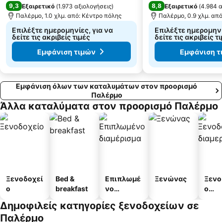
9,3
8,8
Εξαιρετικό
(
1.973 αξιολογήσεις
)
Εξαιρετικό
(
4.984 
Παλέρμο, 1.0 χλμ. από: Κέντρο πόλης
Παλέρμο, 0.9 χλμ. απ
Επιλέξτε ημερομηνίες, για να
Επιλέξτε ημερομηνί
δείτε τις ακριβείς τιμές
δείτε τις ακριβείς τ
Εμφάνιση τιμών
Εμφάνιση τ
Εμφάνιση όλων των καταλυμάτων στον προορισμό
Παλέρμο
Άλλα καταλύματα στον προορισμό Παλέρμο
Ξενοδοχεί
Bed &
Επιπλωμέ
Ξενώνας
Ξενο
ο
breakfast
νο
ο
διαμέρισμ
διαμ
Δημοφιλείς κατηγορίες ξενοδοχείων σε
α
άτω
Παλέρμο