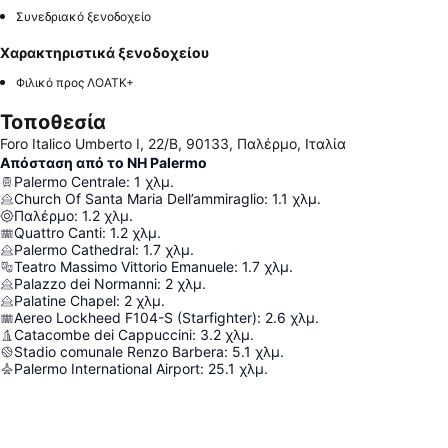
Συνεδριακό ξενοδοχείο
Χαρακτηριστικά ξενοδοχείου
Φιλικό προς ΛΟΑΤΚ+
Τοποθεσία
Foro Italico Umberto I, 22/B, 90133, Παλέρμο, Ιταλία
Απόσταση από το NH Palermo
Palermo Centrale
:
1
χλμ.
Church Of Santa Maria Dell’ammiraglio
:
1.1
χλμ.
Παλέρμο
:
1.2
χλμ.
Quattro Canti
:
1.2
χλμ.
Palermo Cathedral
:
1.7
χλμ.
Teatro Massimo Vittorio Emanuele
:
1.7
χλμ.
Palazzo dei Normanni
:
2
χλμ.
Palatine Chapel
:
2
χλμ.
Aereo Lockheed F104-S (Starfighter)
:
2.6
χλμ.
Catacombe dei Cappuccini
:
3.2
χλμ.
Stadio comunale Renzo Barbera
:
5.1
χλμ.
Palermo International Airport
:
25.1
χλμ.