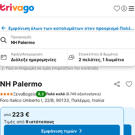
Αγαπημέν
Σύνδε
Με
Εμφάνιση όλων των καταλυμάτων στον προορισμό Παλέρ
Προορισμός
NH Palermo
Άφιξη/Αναχώρηση
Επισκέπτες & δωμάτια
Διάλεξε ημερομηνίες
2 πελάτες, 1 δωμάτιο
Πώς οι πληρωμές σε εμάς επηρεάζουν την κατάταξη
NH Palermo
Κοινοποί
Πρ
Ξενοδοχείο
8,2
Πολύ καλό
(
8.746 αξιολογήσεις
)
4 Αστέρια
Foro Italico Umberto I, 22/B, 90133, Παλέρμο, Ιταλία
223 €
223 €
από
από
Τιμές από
9 ιστότοπους
Τιμές από
9 ιστότοπους
Εμφάνιση τιμών
Εμφάνιση τιμών