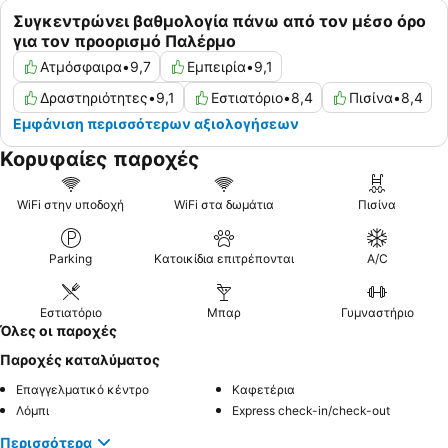
Συγκεντρώνει βαθμολογία πάνω από τον μέσο όρο
για τον προορισμό Παλέρμο
Ατμόσφαιρα
•
9,7
Εμπειρία
•
9,1
Δραστηριότητες
•
9,1
Εστιατόριο
•
8,4
Πισίνα
•
8,4
Εμφάνιση περισσότερων αξιολογήσεων
Κορυφαίες παροχές
WiFi στην υποδοχή
WiFi στα δωμάτια
Πισίνα
Parking
Κατοικίδια επιτρέπονται
A/C
Εστιατόριο
Μπαρ
Γυμναστήριο
Όλες οι παροχές
Παροχές καταλύματος
Επαγγελματικό κέντρο
Καφετέρια
Λόμπι
Express check-in/check-out
Περισσότερα