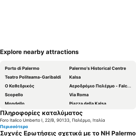
Explore nearby attractions
Ανάπτυξη χάρτη
Porto di Palermo
Palermo's Historical Centre
Teatro Politeama-Garibaldi
Kalsa
Ο Καθεδρικός
Αεροδρόμιο Παλέρμο - Falcone E Borsellino
Scopello
Via Roma
Mondello
Piazza della Kalsa
Πληροφορίες καταλύματος
Foro Italico
Stazione Centrale
Foro Italico Umberto I, 22/B, 90133, Παλέρμο, Ιταλία
Quattro Canti
Chiostro di Monreale
Περισσότερα
Συχνές Ερωτήσεις σχετικά με το NH Palermo