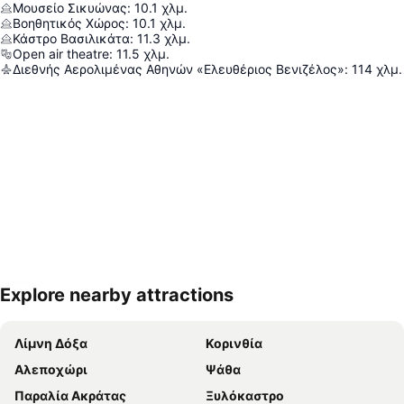
Μουσείο Σικυώνας
:
10.1
χλμ.
Βοηθητικός Χώρος
:
10.1
χλμ.
Κάστρο Βασιλικάτα
:
11.3
χλμ.
Open air theatre
:
11.5
χλμ.
Διεθνής Αερολιμένας Αθηνών «Ελευθέριος Βενιζέλος»
:
114
χλμ.
Explore nearby attractions
Ανάπτυξη χάρτη
Λίμνη Δόξα
Κορινθία
Αλεποχώρι
Ψάθα
Παραλία Ακράτας
Ξυλόκαστρο