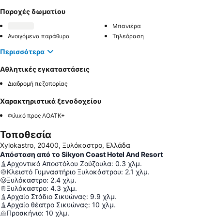
Παροχές δωματίου
Μπανιέρα
Ανοιγόμενα παράθυρα
Τηλεόραση
Περισσότερα
Αθλητικές εγκαταστάσεις
Διαδρομή πεζοπορίας
Χαρακτηριστικά ξενοδοχείου
Φιλικό προς ΛΟΑΤΚ+
Τοποθεσία
Xylokastro, 20400, Ξυλόκαστρο, Ελλάδα
Απόσταση από το Sikyon Coast Hotel And Resort
Αρχοντικό Αποστόλου Ζούζουλα
:
0.3
χλμ.
Κλειστό Γυμναστήριο Ξυλοκάστρου
:
2.1
χλμ.
Ξυλόκαστρο
:
2.4
χλμ.
Ξυλόκαστρο
:
4.3
χλμ.
Αρχαίο Στάδιο Σικυώνας
:
9.9
χλμ.
Αρχαίο θέατρο Σικυώνας
:
10
χλμ.
Προσκήνιο
:
10
χλμ.