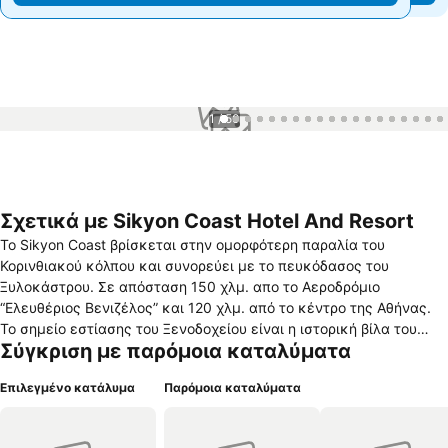
1 / 50
Σχετικά με Sikyon Coast Hotel And Resort
Το Sikyon Coast βρίσκεται στην ομορφότερη παραλία του
Κορινθιακού κόλπου και συνορεύει με το πευκόδασος του
Ξυλοκάστρου. Σε απόσταση 150 χλμ. απο το Αεροδρόμιο
“Ελευθέριος Βενιζέλος” και 120 χλμ. από το κέντρο της Αθήνας.
Το σημείο εστίασης του Ξενοδοχείου είναι η ιστορική βίλα του
Σύγκριση με παρόμοια καταλύματα
διάσημου έλληνα ποιητή Άγγελου Σικελιανού, ένα μοναδικής
αρχιτεκτονικής τεχνοτροπίας οικοδόμημα του 20ου αιώνα. Το
Επιλεγμένο κατάλυμα
Παρόμοια καταλύματα
ξενοδοχείο Sikyon Coast διαθέτει 41, πολυτελή, κομψά
σχεδιασμένα δωμάτια, μονόκλινα, δίκλινα και οικογενειακά
δωμάτια. Όλα τα δωμάτια έχουν καλαίσθητη μοντέρνα επίπλωση,