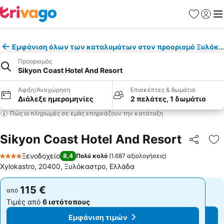
Αγαπημέν
Σύνδε
Με
Εμφάνιση όλων των καταλυμάτων στον προορισμό Ξυλόκα
Προορισμός
Sikyon Coast Hotel And Resort
Άφιξη/Αναχώρηση
Επισκέπτες & δωμάτια
Διάλεξε ημερομηνίες
2 πελάτες, 1 δωμάτιο
Πώς οι πληρωμές σε εμάς επηρεάζουν την κατάταξη
Sikyon Coast Hotel And Resort
Κοινοποί
Πρ
Ξενοδοχείο
8,4
Πολύ καλό
(
1.687 αξιολογήσεις
)
4 Αστέρια
Xylokastro, 20400, Ξυλόκαστρο, Ελλάδα
115 €
115 €
από
από
Τιμές από
6 ιστότοπους
Τιμές από
6 ιστότοπους
Εμφάνιση τιμών
Εμφάνιση τιμών