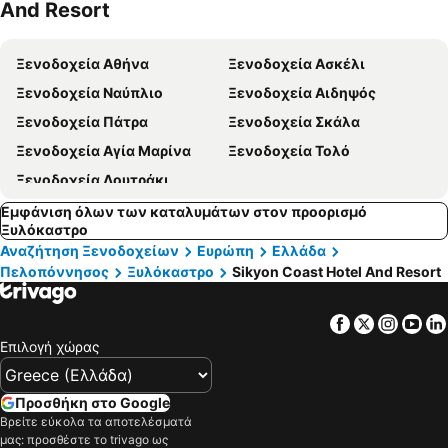
And Resort
α
Ξενοδοχεία Αθήνα
Ξενοδοχεία Ασκέλι
Ξενοδοχεία Ναύπλιο
Ξενοδοχεία Αιδηψός
Ξενοδοχεία Πάτρα
Ξενοδοχεία Σκάλα
Ξενοδοχεία Αγία Μαρίνα
Ξενοδοχεία Τολό
Ξενοδοχεία Λουτράκι
Εμφάνιση όλων των καταλυμάτων στον προορισμό
Ξυλόκαστρο
Αναζήτηση Ξενοδοχείων
Ευρώπη
Ελλάδα
Πελοπόννησος
Ξυλόκαστρο
Sikyon Coast Hotel And Resort
Facebook
Twitter
Insta
Yo
Επιλογή χώρας
Προσθήκη στο Google
Βρείτε εύκολα τα αποτελέσματά
μας: προσθέστε το trivago ως