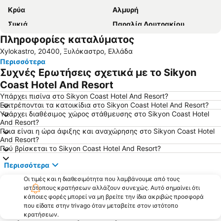
Κρύα
Αλμυρή
Συκιά
Παραλία Λουτρακίου
Πληροφορίες καταλύματος
Λουτρά Ωραίας Ελένης
Πλαζ Αγίου Ισιδώρου
Xylokastro, 20400, Ξυλόκαστρο, Ελλάδα
Καλάβρυτα Χιονοδρομικό Κέντρο
Καλάβρυτα
Περισσότερα
Λίμνη Τσιβλού
Λίμνη Βουλιαγμένης
Συχνές Ερωτήσεις σχετικά με το Sikyon
Καλάμια
Δερβένι
Coast Hotel And Resort
Λιβάδι
Ιαματικές Πηγές και Υδροθεραπευτήριο
Υπάρχει πισίνα στο Sikyon Coast Hotel And Resort?
Επιτρέπονται τα κατοικίδια στο Sikyon Coast Hotel And Resort?
Καμάρι
Ερατεινή
Υπάρχει διαθέσιμος χώρος στάθμευσης στο Sikyon Coast Hotel
And Resort?
Πευκιάς
Άγιοι Πάντες
Ποια είναι η ώρα άφιξης και αναχώρησης στο Sikyon Coast Hotel
Ράντζο
Βραχάτι
And Resort?
Πού βρίσκεται το Sikyon Coast Hotel And Resort?
Ζηρεία Χιονοδρομικό Κέντρο
Λιμάνι Κιάτου
Περισσότερα
Παραλία Διστόμου
Sportscamp
Οι τιμές και η διαθεσιμότητα που λαμβάνουμε από τους
Ιαματικά Λουτρά Ωραίας Ελένης
Παραδοσιακός Οικισμός Αράχωβας
ιστότοπους κρατήσεων αλλάζουν συνεχώς. Αυτό σημαίνει ότι
Στραβά - Αλκυώνη
Λιμάνι Ιτέας
κάποιες φορές μπορεί να μη βρείτε την ίδια ακριβώς προσφορά
που είδατε στην trivago όταν μεταβείτε στον ιστότοπο
Λουτράκι 2
Πινακωτή
κρατήσεων.