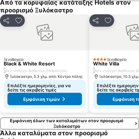
Από τα κορυφαίας κατάταξης Hotels στον
Πευκιάς
Μελίσσι
προορισμό Ξυλόκαστρο
Πευκάκια
Βραχάκια Κίρρας
Λίμνη Στυμφαλία
Κοκκώνι
Κοινοποίηση
Προσθήκη στα αγαπημένα
Κοινοποίηση
Προσθήκη στ
Αρχαίο Θέατρο Αιγείρα
Αντίκυρα
Πευκιάς
Οδοντωτός σιδηρόδρομος
Δελφοί
Σπήλαιο Καστριάς - Σπήλαιο Λιμνών
Αρχαιολογικός χώρος Αρχαίας Κορίνθου
Ορχομενός Αρκαδίας
Ξενοδοχείο
Ξενοδοχείο
4 Αστέρια
Black & White Resort
White Villa
/
/
Δεν υπάρχει διαθέσιμη βαθμολογία
Δεν υπάρχει διαθέσιμη 
Ξυλόκαστρο, 5.3 χλμ. από: Κέντρο πόλης
Ξυλόκαστρο, 10.5 χλμ
Επιλέξτε ημερομηνίες, για να
Επιλέξτε ημερομηνί
δείτε τις ακριβείς τιμές
δείτε τις ακριβείς τ
Εμφάνιση τιμών
Εμφάνιση τ
Εμφάνιση όλων των καταλυμάτων στον προορισμό
Ξυλόκαστρο
Άλλα καταλύματα στον προορισμό