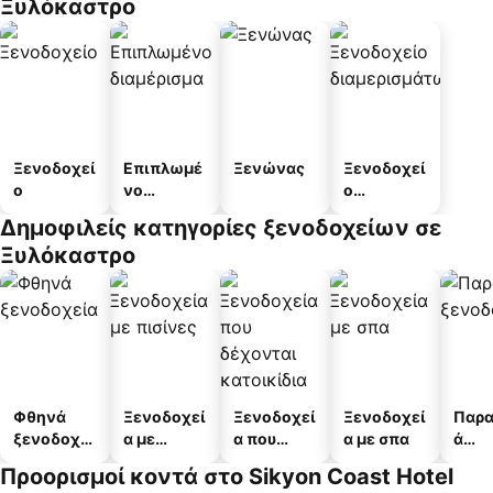
Ξυλόκαστρο
Ξενοδοχεί
Επιπλωμέ
Ξενώνας
Ξενοδοχεί
ο
νο
ο
διαμέρισμ
διαμερισμ
Δημοφιλείς κατηγορίες ξενοδοχείων σε
α
άτων
Ξυλόκαστρο
Φθηνά
Ξενοδοχεί
Ξενοδοχεί
Ξενοδοχεί
Παρα
ξενοδοχεί
α με
α που
α με σπα
ά
α
πισίνες
δέχονται
ξενο
Προορισμοί κοντά στο Sikyon Coast Hotel
κατοικίδι
α