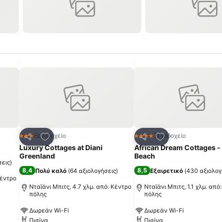
πημένα
Προσθήκη στα αγαπημένα
Προσθήκη στα α
Ξενοδοχείο
Ξενοδοχείο
3 Αστέρια
4 Αστέρια
Κοινοποίηση
Κοινοποίηση
Luxury Cottages at Diani
African Dream Cottages - 
Greenland
Beach
σεις
)
8,4
8,5
Πολύ καλό
(
64 αξιολογήσεις
)
Εξαιρετικό
(
430 αξιολογ
Κέντρο
Νταϊάνι Μπιτς, 4.7 χλμ. από: Κέντρο
Νταϊάνι Μπιτς, 1.1 χλμ. από
πόλης
πόλης
Δωρεάν Wi-Fi
Δωρεάν Wi-Fi
Πισίνα
Πισίνα