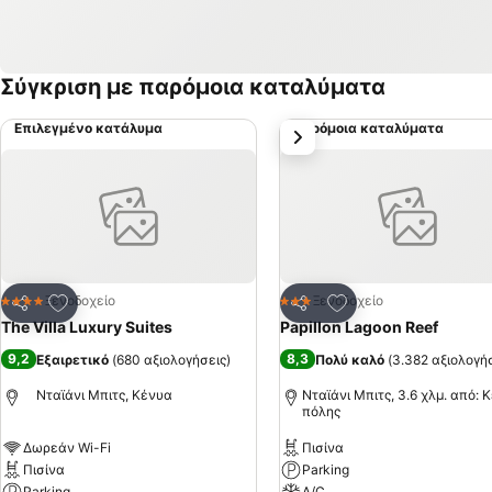
Σύγκριση με παρόμοια καταλύματα
Επιλεγμένο κατάλυμα
Παρόμοια καταλύματα
επόμενο
Προσθήκη στα αγαπημένα
Προσθήκη στα αγα
Ξενοδοχείο
Ξενοδοχείο
4 Αστέρια
3 Αστέρια
Κοινοποίηση
Κοινοποίηση
The Villa Luxury Suites
Papillon Lagoon Reef
9,2
8,3
Εξαιρετικό
(
680 αξιολογήσεις
)
Πολύ καλό
(
3.382 αξιολογή
Νταϊάνι Μπιτς, Κένυα
Νταϊάνι Μπιτς, 3.6 χλμ. από: 
πόλης
Δωρεάν Wi-Fi
Πισίνα
Πισίνα
Parking
Parking
A/C