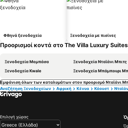
Φθηνά ξενοδοχεία
Ξενοδοχεία με πισίνες
Προορισμοί κοντά στο The Villa Luxury Suites
Ξενοδοχεία Μομπάσα
Ξενοδοχεία Νταϊάνι Μπιτς
Ξενοδοχεία Kwale
Ξενοδοχεία Μπάμπουρι Μπ
Εμφάνιση όλων των καταλυμάτων στον προορισμό Νταϊάνι Μπ
Αναζήτηση Ξενοδοχείων
Αφρική
Κένυα
Κόουστ
Νταϊάν
Επιλογή χώρας
Ό
Όρ