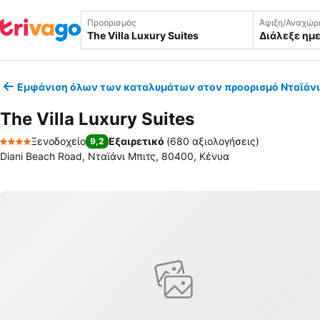
Προορισμός
Άφιξη/Αναχώρ
Διάλεξε ημ
Εμφάνιση όλων των καταλυμάτων στον προορισμό Νταϊάνι
The Villa Luxury Suites
Ξενοδοχείο
Εξαιρετικό
(
680 αξιολογήσεις
)
9,2
4 Αστέρια
Diani Beach Road, Νταϊάνι Μπιτς, 80400, Κένυα