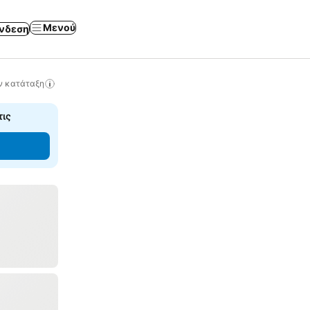
Μενού
νδεση
ν κατάταξη
τις