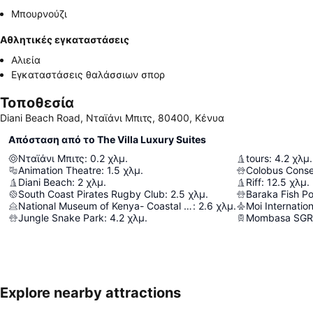
Μπουρνούζι
Αθλητικές εγκαταστάσεις
Αλιεία
Εγκαταστάσεις θαλάσσιων σπορ
Τοποθεσία
Diani Beach Road, Νταϊάνι Μπιτς, 80400, Κένυα
Απόσταση από το The Villa Luxury Suites
Νταϊάνι Μπιτς
:
0.2
χλμ.
tours
:
4.2
χλμ.
Animation Theatre
:
1.5
χλμ.
Colobus Conse
Diani Beach
:
2
χλμ.
Riff
:
12.5
χλμ.
South Coast Pirates Rugby Club
:
2.5
χλμ.
Baraka Fish P
National Museum of Kenya- Coastal Forest Conservation Unit
:
2.6
χλμ.
Moi Internation
Jungle Snake Park
:
4.2
χλμ.
Mombasa SGR 
Explore nearby attractions