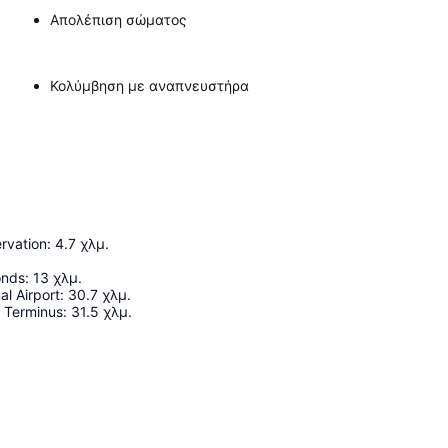
Απολέπιση σώματος
Κολύμβηση με αναπνευστήρα
rvation
:
4.7
χλμ.
onds
:
13
χλμ.
al Airport
:
30.7
χλμ.
Terminus
:
31.5
χλμ.
Ανάπτυξη χάρτη