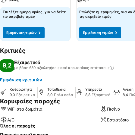
Επιλέξτε ημερομηνίες, για να δείτε
Επιλέξτε ημερομηνίες, για να 
τις ακριβείς τιμές
τις ακριβείς τιμές
Εμφάνιση τιμών
Εμφάνιση τιμών
Κριτικές
Εξαιρετικό
9,2
με βάση 680 αξιολογήσεις από κορυφαίους
ιστότοπους
Εμφάνιση κριτικών
Καθαριότητα
Τοποθεσία
Υπηρεσία
Άνεση
9,0
Εξαιρετικό
8,0
Πολύ καλό
8,8
Εξαιρετικό
8,4
Πο
Κορυφαίες παροχές
WiFi στα δωμάτια
Πισίνα
A/C
Εστιατόριο
Όλες οι παροχές
Παροχές καταλύματος