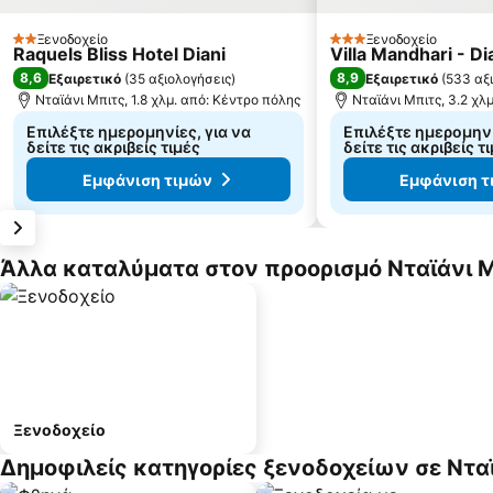
Ξενοδοχείο
Ξενοδοχείο
2 Αστέρια
3 Αστέρια
Raquels Bliss Hotel Diani
Villa Mandhari - D
8,6
8,9
Εξαιρετικό
(
35 αξιολογήσεις
)
Εξαιρετικό
(
533 αξ
Νταϊάνι Μπιτς, 1.8 χλμ. από: Κέντρο πόλης
Νταϊάνι Μπιτς, 3.2 χλ
Επιλέξτε ημερομηνίες, για να
Επιλέξτε ημερομηνί
δείτε τις ακριβείς τιμές
δείτε τις ακριβείς τ
Εμφάνιση τιμών
Εμφάνιση τ
Άλλα καταλύματα στον προορισμό Νταϊάνι 
Ξενοδοχείο
Δημοφιλείς κατηγορίες ξενοδοχείων σε Ντα