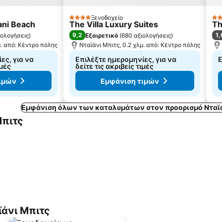
Ξενοδοχείο
4 Αστέρια
3 
iani Beach
The Villa Luxury Suites
Th
9,2
1,
ιολογήσεις
)
Εξαιρετικό
(
680 αξιολογήσεις
)
μ. από: Κέντρο πόλης
Νταϊάνι Μπιτς, 0.2 χλμ. από: Κέντρο πόλης
ες, για να
Επιλέξτε ημερομηνίες, για να
Ε
ιμές
δείτε τις ακριβείς τιμές
ιμών
Εμφάνιση τιμών
Εμφάνιση όλων των καταλυμάτων στον προορισμό Νταϊ
Μπιτς
ϊάνι Μπιτς