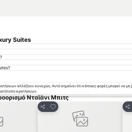
xury Suites
?
ites?
κρατήσεων αλλάζουν συνεχώς. Αυτό σημαίνει ότι κάποιες φορές μπορεί να μη 
ν ιστότοπο κρατήσεων.
ροορισμό Νταϊάνι Μπιτς
 αγαπημένα
Προσθήκη στα αγαπημένα
Κοινοποίηση
Κο