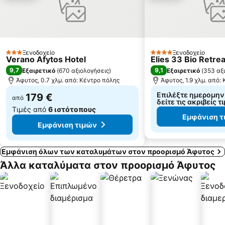
Παραλία της Αφύτου
Δεβελίκι
Λαγόμανδρα
Λιμάνι του Πόρτο Κουφό
Ποτίδαια
Καλαμίτσι
Ξενοδοχείο
Ξενοδοχείο
Πλατανίτσι
Ελάνη
3 Αστέρια
4 Αστέρια
Verano Afytos Hotel
Elies 33 Bio Retrea
9,7
9,1
Εξαιρετικό
(
670 αξιολογήσεις
)
Εξαιρετικό
(
353 αξ
Άφυτος, 0.7 χλμ. από: Κέντρο πόλης
Άφυτος, 1.9 χλμ. από:
Επιλέξτε ημερομηνί
179 €
από
δείτε τις ακριβείς τ
Τιμές από
6 ιστότοπους
Εμφάνιση τ
Εμφάνιση τιμών
Εμφάνιση όλων των καταλυμάτων στον προορισμό Άφυτος
Άλλα καταλύματα στον προορισμό Άφυτος