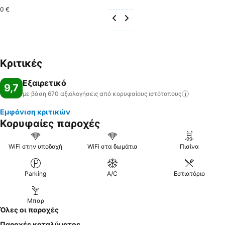
0 €
Κριτικές
Εξαιρετικό
9,7
με βάση 670 αξιολογήσεις από κορυφαίους
ιστότοπους
Εμφάνιση κριτικών
Κορυφαίες παροχές
WiFi στην υποδοχή
WiFi στα δωμάτια
Πισίνα
Parking
A/C
Εστιατόριο
Μπαρ
Όλες οι παροχές
Παροχές καταλύματος