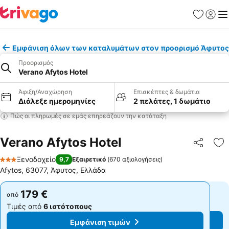
Αγαπημέν
Σύνδε
Με
Εμφάνιση όλων των καταλυμάτων στον προορισμό Άφυτος
Προορισμός
Verano Afytos Hotel
Άφιξη/Αναχώρηση
Επισκέπτες & δωμάτια
Διάλεξε ημερομηνίες
2 πελάτες, 1 δωμάτιο
Πώς οι πληρωμές σε εμάς επηρεάζουν την κατάταξη
Verano Afytos Hotel
Κοινοποί
Πρ
Ξενοδοχείο
9,7
Εξαιρετικό
(
670 αξιολογήσεις
)
3 Αστέρια
Afytos, 63077, Άφυτος, Ελλάδα
179 €
179 €
από
από
Τιμές από
6 ιστότοπους
Τιμές από
6 ιστότοπους
Εμφάνιση τιμών
Εμφάνιση τιμών