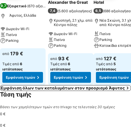
Alexander the Great
Hotel
9,7
Εξαιρετικό
(
670 αξιολογήσεις
)
7,4
6,5
(
5.600 αξιολογήσεις
)
(
686 αξιολογήσε
Άφυτος, Ελλάδα
Κρυοπηγή, 2.1 χλμ. από:
Νέα Σκιώνη, 3.1 χλ
Κέντρο πόλης
από: Κέντρο πόλη
Δωρεάν Wi-Fi
Δωρεάν Wi-Fi
Πισίνα
Πισίνα
Πισίνα
Parking
Parking
Parking
Εμφάνιση τιμών
179 €
από
Εμφάνιση τιμών
Εμφάνιση τιμών
93 €
127 €
από
από
Τιμές από
6
Τιμές από
6
Τιμές από
5
ιστότοπους
ιστότοπους
ιστότοπους
Εμφάνιση τιμών
Εμφάνιση τιμών
Εμφάνιση τιμών
Εμφάνιση όλων των καταλυμάτων στον προορισμό Άφυτος
Τάση τιμής
Βάσει των χαμηλότερων τιμών στο trivago τις τελευταίες 30 ημέρες
0 €
0 €