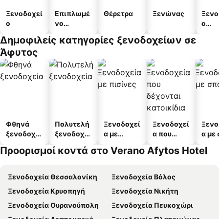
Ξενοδοχεί
Επιπλωμέ
Θέρετρα
Ξενώνας
Ξενο
ο
νο
ο
διαμέρισμ
διαμ
Δημοφιλείς κατηγορίες ξενοδοχείων σε
α
άτω
Άφυτος
Φθηνά
Πολυτελή
Ξενοδοχεί
Ξενοδοχεί
Ξενο
ξενοδοχεί
ξενοδοχεί
α με
α που
α με
α
α
πισίνες
δέχονται
Προορισμοί κοντά στο Verano Afytos Hotel
κατοικίδι
α
Ξενοδοχεία Θεσσαλονίκη
Ξενοδοχεία Βόλος
Ξενοδοχεία Κρυοπηγή
Ξενοδοχεία Νικήτη
Ξενοδοχεία Ουρανούπολη
Ξενοδοχεία Πευκοχώρι