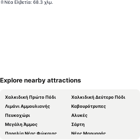
Νέα Ελβετία
:
68.3
χλμ.
Explore nearby attractions
Ανάπτυξη χάρτη
Χαλκιδική Πρώτο Πόδι
Χαλκιδική Δεύτερο Πόδι
Λιμάνι Αμμουλιανής
Καβουρότρυπες
Πευκοχώρι
Αλυκές
Μεγάλη Άμμος
Σάρτη
Παραλία Νέας Φώκαιας
Νέος Μαρμαράς