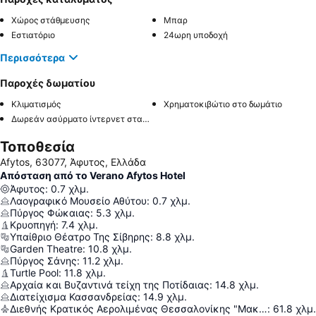
Χώρος στάθμευσης
Μπαρ
Εστιατόριο
24ωρη υποδοχή
Περισσότερα
Παροχές δωματίου
Κλιματισμός
Χρηματοκιβώτιο στο δωμάτιο
Δωρεάν ασύρματο ίντερνετ στα δωμάτια
Τοποθεσία
Afytos, 63077, Άφυτος, Ελλάδα
Απόσταση από το Verano Afytos Hotel
Άφυτος
:
0.7
χλμ.
Λαογραφικό Μουσείο Αθύτου
:
0.7
χλμ.
Πύργος Φώκαιας
:
5.3
χλμ.
Κρυοπηγή
:
7.4
χλμ.
Υπαίθριο Θέατρο Της Σίβηρης
:
8.8
χλμ.
Garden Theatre
:
10.8
χλμ.
Πύργος Σάνης
:
11.2
χλμ.
Turtle Pool
:
11.8
χλμ.
Αρχαία και Βυζαντινά τείχη της Ποτίδαιας
:
14.8
χλμ.
Διατείχισμα Κασσανδρείας
:
14.9
χλμ.
Διεθνής Κρατικός Αερολιμένας Θεσσαλονίκης "Μακεδονία"
:
61.8
χλμ.