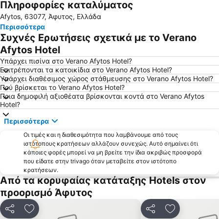
Πληροφορίες καταλύματος
Νέα Ποτίδαια
Νικήτη
Afytos, 63077, Άφυτος, Ελλάδα
Τριστινίκα
Αγιος Γεώργιος
Περισσότερα
Πόρτο Καρράς 1
Πολύχρονο
Συχνές Ερωτήσεις σχετικά με το Verano
Καρύδι
Παραλία Καλογριάς
Afytos Hotel
Καλλιθέα
Loutra
Υπάρχει πισίνα στο Verano Afytos Hotel?
Επιτρέπονται τα κατοικίδια στο Verano Afytos Hotel?
'Ορμος Παναγιάς
Λιμάνι Όρμος Παναγίας
Υπάρχει διαθέσιμος χώρος στάθμευσης στο Verano Afytos Hotel?
Πού βρίσκεται το Verano Afytos Hotel?
Ψακούδια
Νέα Πλάγια
Ποια δημοφιλή αξιοθέατα βρίσκονται κοντά στο Verano Afytos
Σίβηρη
Λιμάνι Πυργαδίκια
Hotel?
Χανιώτης
Τορώνη
Περισσότερα
Φούρκα
Ποσείδι
Οι τιμές και η διαθεσιμότητα που λαμβάνουμε από τους
ιστότοπους κρατήσεων αλλάζουν συνεχώς. Αυτό σημαίνει ότι
Ελαιώνας
Μαρίνα Πόρτο Καρράς
κάποιες φορές μπορεί να μη βρείτε την ίδια ακριβώς προσφορά
Σάνη
Νεα Σκιώνη
που είδατε στην trivago όταν μεταβείτε στον ιστότοπο
κρατήσεων.
Κρυοπηγή
Καραγάτσια
Από τα κορυφαίας κατάταξης Hotels στον
αθυτος
Γερακινή
προορισμό Άφυτος
Παραδείσος
Λιβάρι
Κοινοποίηση
Προσθήκη στα αγαπημένα
Κοινοποίηση
Προσθήκη στ
Afytos
Παραδοσιακός οικισμός Νικήτης