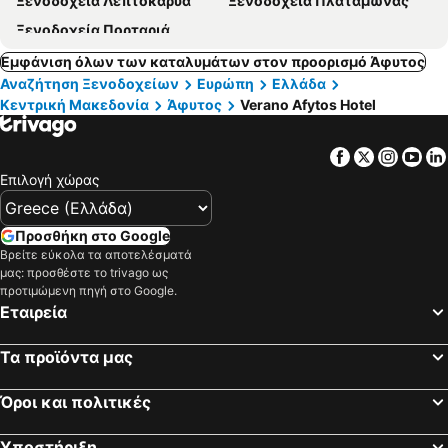
Ξενοδοχεία Λεπτοκαρυά
Ξενοδοχεία Πλαταμώνας
Ξενοδοχεία Πορταριά
Εμφάνιση όλων των καταλυμάτων στον προορισμό Άφυτος
Αναζήτηση Ξενοδοχείων
Ευρώπη
Ελλάδα
Κεντρική Μακεδονία
Άφυτος
Verano Afytos Hotel
Facebook
Twitter
Insta
Yo
Επιλογή χώρας
Προσθήκη στο Google
Βρείτε εύκολα τα αποτελέσματά
μας: προσθέστε το trivago ως
προτιμώμενη πηγή στο Google.
Εταιρεία
Τα προϊόντα μας
Όροι και πολιτικές
Υποστήριξη