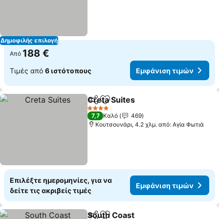
Δημοφιλής επιλογή
188 €
Από
Τιμές από
6 ιστότοπους
Εμφάνιση τιμών
Creta Suites
Κοινοποίηση
Προσθήκη στα αγαπημένα
4 Αστέρια
7,7
Καλό
469
Κουτσουνάρι, 4.2 χλμ. από: Αγία Φωτιά
Επιλέξτε ημερομηνίες, για να
Εμφάνιση τιμών
δείτε τις ακριβείς τιμές
South Coast