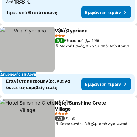
188 €
Από
Τιμές από
6 ιστότοπους
Εμφάνιση τιμών
Villa Cypriana
Κοινοποίηση
Προσθήκη στα αγαπημένα
3 Αστέρια
9,5
Εξαιρετικό
195
Μακρύ Γιαλός, 3.2 χλμ. από: Αγία Φωτιά
Δημοφιλής επιλογή
Επιλέξτε ημερομηνίες, για να
Εμφάνιση τιμών
δείτε τις ακριβείς τιμές
Hotel Sunshine Crete
Κοινοποίηση
Προσθήκη στα αγαπημένα
Village
4 Αστέρια
7,3
9
Κουτσουνάρι, 3.8 χλμ. από: Αγία Φωτιά