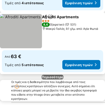
Τιμές από
4 ιστότοπους
Εμφάνιση τιμών
Afroditi Apartments
Κοινοποίηση
Προσθήκη στα αγαπημένα
3 Αστέρια
8,6
Εξαιρετικό
531
Μακρύ Γιαλός, 9.1 χλμ. από: Αγία Φωτιά
63 €
Από
Τιμές από
5 ιστότοπους
Εμφάνιση τιμών
Περισσότερα
Οι τιμές και η διαθεσιμότητα που λαμβάνουμε από τους
ιστότοπους κρατήσεων αλλάζουν συνεχώς. Αυτό σημαίνει ότι
κάποιες φορές μπορεί να μη βρείτε την ίδια ακριβώς προσφορά
που είδατε στην trivago όταν μεταβείτε στον ιστότοπο
κρατήσεων.