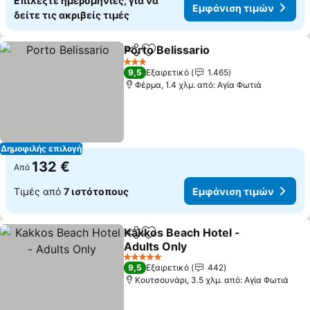
Επιλέξτε ημερομηνίες, για να
Εμφάνιση τιμών
δείτε τις ακριβείς τιμές
Porto Belissario
Κοινοποίηση
Προσθήκη στα αγαπημένα
3 Αστέρια
9,5
Εξαιρετικό
1.465
Φέρμα, 1.4 χλμ. από: Αγία Φωτιά
Δημοφιλής επιλογή
132 €
Από
Τιμές από
7 ιστότοπους
Εμφάνιση τιμών
Kakkos Beach Hotel -
Κοινοποίηση
Προσθήκη στα αγαπημένα
Adults Only
5 Αστέρια
9,5
Εξαιρετικό
442
Κουτσουνάρι, 3.5 χλμ. από: Αγία Φωτιά