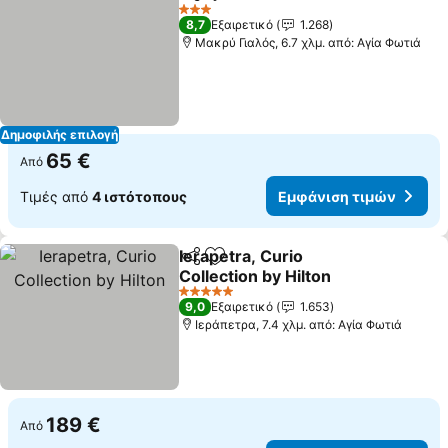
Κοινοποίηση
Προσθήκη στα αγαπημένα
3 Αστέρια
8,7
Εξαιρετικό
1.268
Μακρύ Γιαλός, 6.7 χλμ. από: Αγία Φωτιά
Δημοφιλής επιλογή
65 €
Από
Τιμές από
4 ιστότοπους
Εμφάνιση τιμών
Ierapetra, Curio
Κοινοποίηση
Προσθήκη στα αγαπημένα
Collection by Hilton
5 Αστέρια
9,0
Εξαιρετικό
1.653
Ιεράπετρα, 7.4 χλμ. από: Αγία Φωτιά
189 €
Από