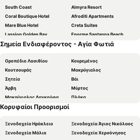
South Coast
Almyra Resort
Coral Boutique Hotel
Afroditi Apartments
Mare Blue Hotel
Creta Suites
Lassion Golden Bay
Enorme Santanna Beach
Σημεία Ενδιαφέροντος - Αγία Φωτιά
Istron Bay
Galaxy Hotel
Tylissos Beach Hotel
Villa Cypriana
Οροπέδιο Λασιθίου
Κουρεμένος
Kakkos Bay
Porto Belissario
Κουτσουράς
Μακρύγιαλος
Elpida Village
Cretan Villa
Σητεία
Βάι
Studios Crete
Mare Village
Άρβη
Μύρτος
Tholos Rooms
El Greco
Μακρύγιαλος Λαγκούφα
Πλάκα
Eden Rock
Mistral Mare Hotel
Κορυφαίοι Προορισμοί
Κάτω Ζάκρος
Χιόνα
Helios Studios & Apartments
Hotel Sunshine Crete Village
Λιμένας Σητείας
Άγιος Νικόλαος
Remezzo
Coriva Beach Hotel & Bungalows
Ξενοδοχεία Ηράκλειο
Ξενοδοχεία Άγιος Νικόλαος
Βούλισμα
Πηλός
Ostria Resort & Spa
Petra Mare
Ξενοδοχεία Μάλια
Ξενοδοχεία Χερσόνησος
Βούλισμα
Αμμούδι
Creta Sun Apartments
Numo Ierapetra Beach Resort Crete, Curio Collection by Hilton