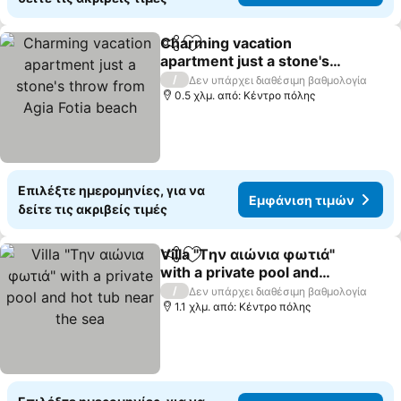
Charming vacation
Κοινοποίηση
Προσθήκη στα αγαπημένα
apartment just a stone's
throw from Agia Fotia
/
Δεν υπάρχει διαθέσιμη βαθμολογία
beach
0.5 χλμ. από: Κέντρο πόλης
Επιλέξτε ημερομηνίες, για να
Εμφάνιση τιμών
δείτε τις ακριβείς τιμές
Villa "Tην αιώνια φωτιά"
Κοινοποίηση
Προσθήκη στα αγαπημένα
with a private pool and
hot tub near the sea
/
Δεν υπάρχει διαθέσιμη βαθμολογία
1.1 χλμ. από: Κέντρο πόλης