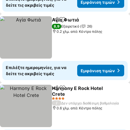
Εμφάνιση τιμών
δείτε τις ακριβείς τιμές
Αγία Φωτιά
Κοινοποίηση
Προσθήκη στα αγαπημένα
8,9
Εξαιρετικό
26
0.2 χλμ. από: Κέντρο πόλης
Επιλέξτε ημερομηνίες, για να
Εμφάνιση τιμών
δείτε τις ακριβείς τιμές
Harmony E Rock Hotel
Κοινοποίηση
Προσθήκη στα αγαπημένα
Crete
4 Αστέρια
/
Δεν υπάρχει διαθέσιμη βαθμολογία
0.6 χλμ. από: Κέντρο πόλης