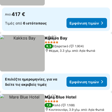
417 €
Από
Τιμές από
6 ιστότοπους
Εμφάνιση τιμών
Kakkos Bay
Κοινοποίηση
Προσθήκη στα αγαπημένα
5 Αστέρια
9,3
Εξαιρετικό
1.904
Φέρμα, 3.3 χλμ. από: Αγία Φωτιά
Επιλέξτε ημερομηνίες, για να
Εμφάνιση τιμών
δείτε τις ακριβείς τιμές
Mare Blue Hotel
Κοινοποίηση
Προσθήκη στα αγαπημένα
5 Αστέρια
7,8
Καλό
1.168
Κουτσουνάρι, 3.9 χλμ. από: Αγία Φωτιά