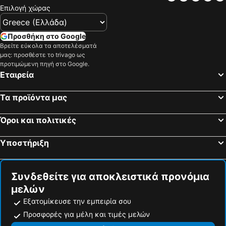
Επιλογή χώρας
Ρέθυμνο, Κρήτη Ξενοδοχεία
Άγιος Νικόλαος, Κρήτη Ξενοδοχεία
Μάλια, Κρήτη Ξενοδοχεία
Χερσόνησος, Κρήτη Ξενοδοχεία
Προσθήκη στο Google
Ιεράπετρα, Κρήτη Ξενοδοχεία
Μπαλί, Κρήτη Ξενοδοχεία
Βρείτε εύκολα τα αποτελέσματά
Γούβες, Κρήτη Ξενοδοχεία
Αθήνα, Περιφέρεια Αττικής Ξενοδοχεία
μας: προσθέστε το trivago ως
προτιμώμενη πηγή στο Google.
Θεσσαλονίκη, Κεντρική Μακεδονία Ξενοδοχεία
Ασκέλι, Περιφέρεια Αττικής Ξενοδοχεία
Εταιρεία
Ιωάννινα, Ήπειρος Ξενοδοχεία
Ναύπλιο, Πελοπόννησος Ξενοδοχεία
Τα προϊόντα μας
Χώρα Τήνου, Νότιο Αιγαίο Ξενοδοχεία
Καλαμάτα, Πελοπόννησος Ξενοδοχεία
Ρόδος - Πόλη, Νότιο Αιγαίο Ξενοδοχεία
Όροι και πολιτικές
Υποστήριξη
Συνδεθείτε για αποκλειστικά προνόμια
μελών
Εξατομίκευσε την εμπειρία σου
Προσφορές για μέλη και τιμές μελών