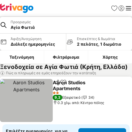
Αγαπημέν
Σύνδε
Με
Προορισμός
Αγία Φωτιά
Άφιξη/Αναχώρηση
Επισκέπτες & δωμάτια
Διάλεξε ημερομηνίες
2 πελάτες, 1 δωμάτιο
Ταξινόμηση
Φιλτράρισμα
Χάρτης
Ξενοδοχεία σε Αγία Φωτιά (Κρήτη, Ελλάδα)
Πώς οι πληρωμές σε εμάς επηρεάζουν την κατάταξη
Aaron Studios
Κοινοποίηση
Προσθήκη στα αγαπημένα
Apartments
2 Αστέρια
9,3
Εξαιρετικό
34
0.3 χλμ. από: Κέντρο πόλης
Επιλέξτε ημερομηνίες, για να