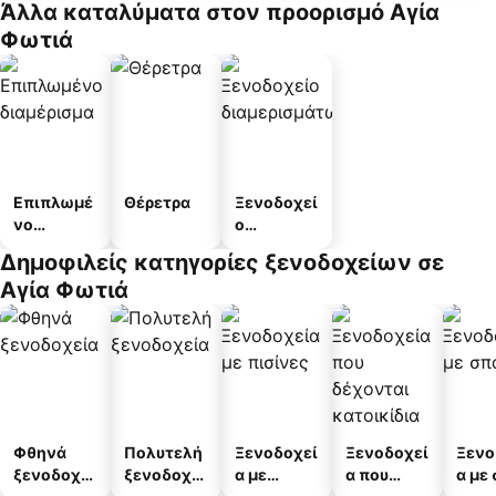
Άλλα καταλύματα στον προορισμό Αγία
Φωτιά
Επιπλωμέ
Θέρετρα
Ξενοδοχεί
νο
ο
διαμέρισμ
διαμερισμ
Δημοφιλείς κατηγορίες ξενοδοχείων σε
α
άτων
Αγία Φωτιά
Φθηνά
Πολυτελή
Ξενοδοχεί
Ξενοδοχεί
Ξενο
ξενοδοχεί
ξενοδοχεί
α με
α που
α με