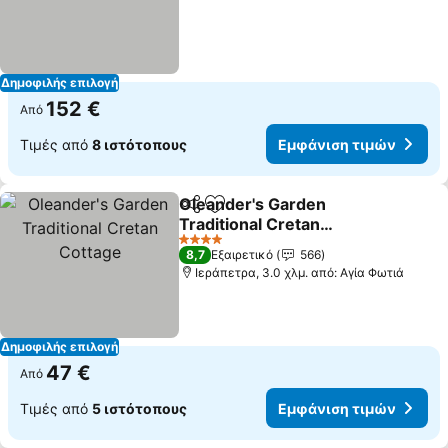
Δημοφιλής επιλογή
152 €
Από
Τιμές από
8 ιστότοπους
Εμφάνιση τιμών
Oleander's Garden
Κοινοποίηση
Προσθήκη στα αγαπημένα
Traditional Cretan
Cottage
4 Αστέρια
8,7
Εξαιρετικό
566
Ιεράπετρα, 3.0 χλμ. από: Αγία Φωτιά
Δημοφιλής επιλογή
47 €
Από
Τιμές από
5 ιστότοπους
Εμφάνιση τιμών