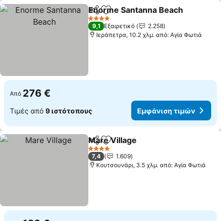
Enorme Santanna Beach
Κοινοποίηση
Προσθήκη στα αγαπημένα
4 Αστέρια
9,1
Εξαιρετικό
2.258
Ιεράπετρα, 10.2 χλμ. από: Αγία Φωτιά
276 €
Από
Τιμές από
9 ιστότοπους
Εμφάνιση τιμών
Mare Village
Κοινοποίηση
Προσθήκη στα αγαπημένα
4 Αστέρια
7,4
1.609
Κουτσουνάρι, 3.5 χλμ. από: Αγία Φωτιά