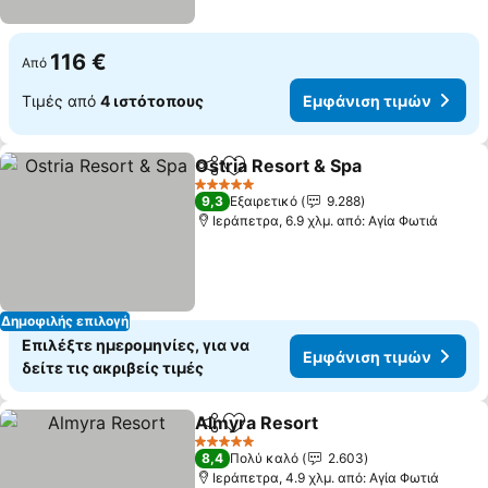
116 €
Από
Τιμές από
4 ιστότοπους
Εμφάνιση τιμών
Ostria Resort & Spa
Κοινοποίηση
Προσθήκη στα αγαπημένα
5 Αστέρια
9,3
Εξαιρετικό
9.288
Ιεράπετρα, 6.9 χλμ. από: Αγία Φωτιά
Δημοφιλής επιλογή
Επιλέξτε ημερομηνίες, για να
Εμφάνιση τιμών
δείτε τις ακριβείς τιμές
Almyra Resort
Κοινοποίηση
Προσθήκη στα αγαπημένα
5 Αστέρια
8,4
Πολύ καλό
2.603
Ιεράπετρα, 4.9 χλμ. από: Αγία Φωτιά