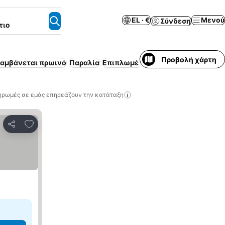
EL · €
Μενού
Σύνδεση
τιο
Προβολή χάρτη
λαμβάνεται πρωινό
Παραλία
Επιπλωμένο διαμέρισμα
Πισίνα
ηρωμές σε εμάς επηρεάζουν την κατάταξη
Προσθήκη στα αγαπημένα
Κοινοποίηση