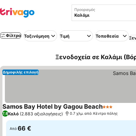
Προορισμός
Φίλτρα
Ταξινόμηση
Τιμή
Τοποθεσία
Ξε
Ξενοδοχεία σε Καλάμι (Βόρ
Δημοφιλής επιλογή
Samos Bay Hotel by Gagou Beach
3 Αστέρια
Εμφάνιση
Καλό
(2.883 αξιολογήσεις)
7,8
0.7 χλμ. από: Κέντρο πόλης
66 €
Από