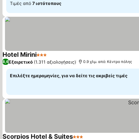
Τιμές από
7 ιστότοπους
Hotel Mirini
3 Αστέρια
Εμφάνιση τιμών
Εξαιρετικό
(1.311 αξιολογήσεις)
8,6
0.9 χλμ. από: Κέντρο πόλης
Επιλέξτε ημερομηνίες, για να δείτε τις ακριβείς τιμές
Scorpios Hotel & Suites