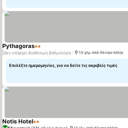
Pythagoras
2 Αστέρια
Εμφάνιση τιμών
Δεν υπάρχει διαθέσιμη βαθμολογία
/
1.0 χλμ. από: Κέντρο πόλης
Επιλέξτε ημερομηνίες, για να δείτε τις ακριβείς τιμές
Notis Hotel
2 Αστέρια
Εμφάνιση τιμών
9,6
1.1 χλμ. από: Κέντρο πόλης