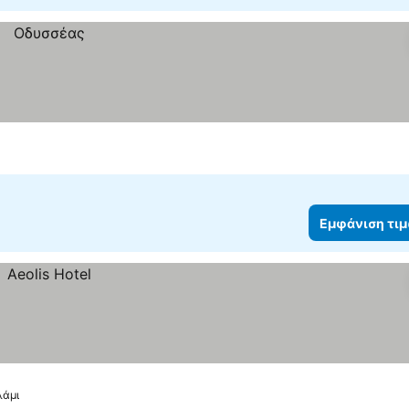
Εμφάνιση τι
λάμι