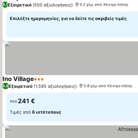
3 Αστέρια
Εμφάνιση τιμών
Εξαιρετικό
(550 αξιολογήσεις)
9,1
0.2 χλμ. από: Κέντρο πόλης
Επιλέξτε ημερομηνίες, για να δείτε τις ακριβείς τιμές
Ino Village
3 Αστέρια
Εμφάνιση τιμών
Εξαιρετικό
(1.595 αξιολογήσεις)
8,8
0.8 χλμ. από: Κέντρο πόλης
241 €
Από
Τιμές από
6 ιστότοπους