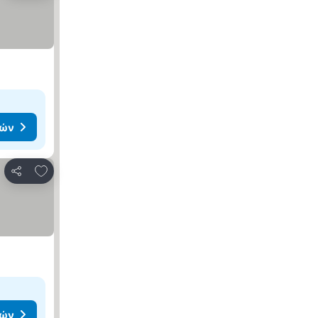
μών
Προσθήκη στα αγαπημένα
Κοινοποίηση
μών