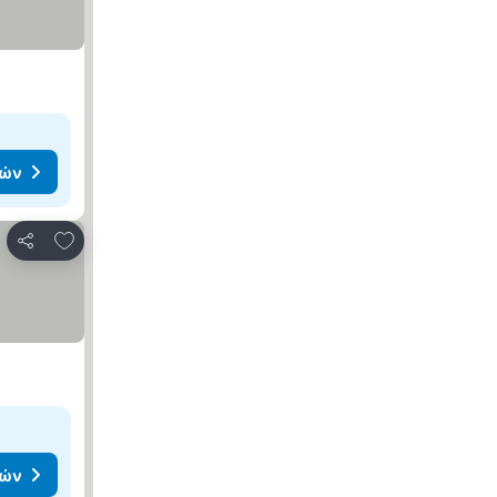
μών
Προσθήκη στα αγαπημένα
Κοινοποίηση
μών