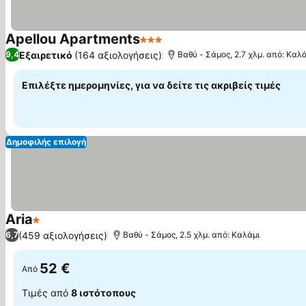
Apellou Apartments
3 Αστέρια
Εμφάνιση τιμών
Εξαιρετικό
(164 αξιολογήσεις)
9,4
Βαθύ - Σάμος, 2.7 χλμ. από: Καλ
Επιλέξτε ημερομηνίες, για να δείτε τις ακριβείς τιμές
Δημοφιλής επιλογή
Aria
1 Αστέρια
Εμφάνιση τιμών
(459 αξιολογήσεις)
6,7
Βαθύ - Σάμος, 2.5 χλμ. από: Καλάμι
52 €
Από
Τιμές από
8 ιστότοπους