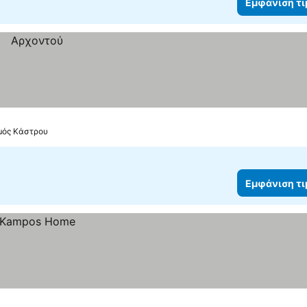
Εμφάνιση τ
σμός Κάστρου
Εμφάνιση τ