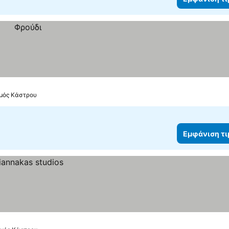
σμός Κάστρου
Εμφάνιση τ