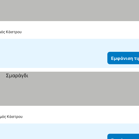
σμός Κάστρου
Εμφάνιση τ
σμός Κάστρου