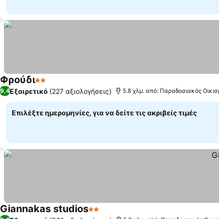
Φρούδι
2 Αστέρια
Εξαιρετικό
(227 αξιολογήσεις)
9,4
5.8 χλμ. από: Παραδοσιακός Οικι
Επιλέξτε ημερομηνίες, για να δείτε τις ακριβείς τιμές
Giannakas studios
2 Αστέρια