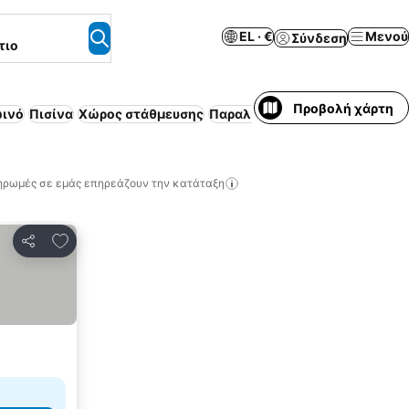
EL · €
Μενού
Σύνδεση
τιο
Προβολή χάρτη
ωινό
Πισίνα
Χώρος στάθμευσης
Παραλία
Επιπλωμένο διαμέρι
ηρωμές σε εμάς επηρεάζουν την κατάταξη
Προσθήκη στα αγαπημένα
Κοινοποίηση