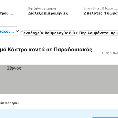
Άφιξη/Αναχώρηση
Επισκέπτες & δωμάτια
Διάλεξε ημερομηνίες
2 πελάτες, 1 δωμά
ιακός Οικισμός Κάστρου
Ξενοδοχεία
Βαθμολογία: 8,0+
Περιλαμβάνεται πρ
μό Κάστρο κοντά σε Παραδοσιακός
Πώς οι πλ
σμός Κάστρου