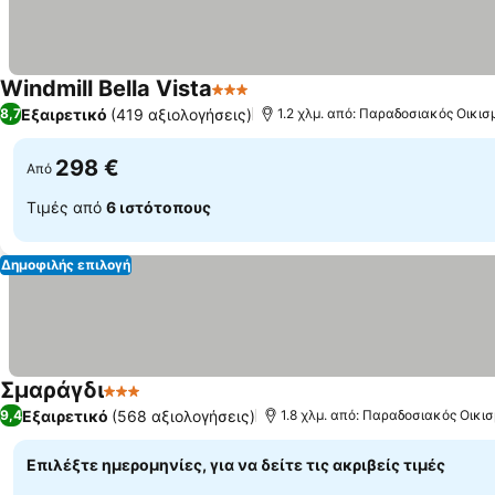
Windmill Bella Vista
3 Αστέρια
Εξαιρετικό
(419 αξιολογήσεις)
8,7
1.2 χλμ. από: Παραδοσιακός Οικι
298 €
Από
Τιμές από
6 ιστότοπους
Δημοφιλής επιλογή
Σμαράγδι
3 Αστέρια
Εξαιρετικό
(568 αξιολογήσεις)
9,4
1.8 χλμ. από: Παραδοσιακός Οικι
Επιλέξτε ημερομηνίες, για να δείτε τις ακριβείς τιμές