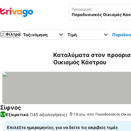
Προορισμός
Φίλτρα
Ταξινόμηση
Τιμή
Παραδοσ
Καταλύματα στον προορισ
Οικισμός Κάστρου
Σίφνος
Εξαιρετικό
(145 αξιολογήσεις)
9,8
1.8 χλμ. από: Παραδοσιακός Οικι
Επιλέξτε ημερομηνίες, για να δείτε τις ακριβείς τιμές