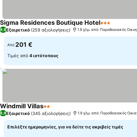
Sigma Residences Boutique Hotel
3 Αστέρια
Εξαιρετικό
(259 αξιολογήσεις)
9,8
1.9 χλμ. από: Παραδοσιακός Οικι
201 €
Από
Τιμές από
4 ιστότοπους
Windmill Villas
2 Αστέρια
Εξαιρετικό
(345 αξιολογήσεις)
8,9
1.9 χλμ. από: Παραδοσιακός Οικι
Επιλέξτε ημερομηνίες, για να δείτε τις ακριβείς τιμές