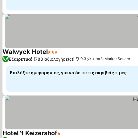
Walwyck Hotel
3 Αστέρια
Εμφάνιση τιμών
Εξαιρετικό
(783 αξιολογήσεις)
8,6
0.3 χλμ. από: Market Square
Επιλέξτε ημερομηνίες, για να δείτε τις ακριβείς τιμές
Hotel 't Keizershof
1 Αστέρια
Εμφάνιση τιμών