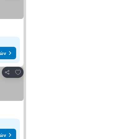
μών
Προσθήκη στα αγαπημένα
Κοινοποίηση
μών