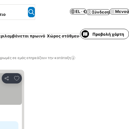
EL · €
Μενού
Σύνδεση
τιο
Προβολή χάρτη
εριλαμβάνεται πρωινό
Χώρος στάθμευσης
Πισίνα
Κλιματισμό
ηρωμές σε εμάς επηρεάζουν την κατάταξη
Προσθήκη στα αγαπημένα
Κοινοποίηση