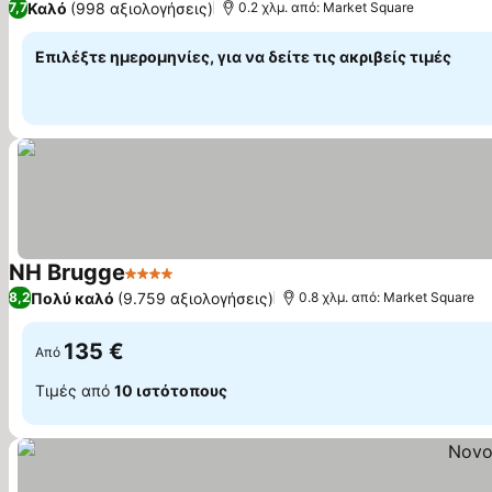
Καλό
(998 αξιολογήσεις)
7,7
0.2 χλμ. από: Market Square
Επιλέξτε ημερομηνίες, για να δείτε τις ακριβείς τιμές
NH Brugge
4 Αστέρια
Εμφάνιση τιμών
Πολύ καλό
(9.759 αξιολογήσεις)
8,2
0.8 χλμ. από: Market Square
135 €
Από
Τιμές από
10 ιστότοπους