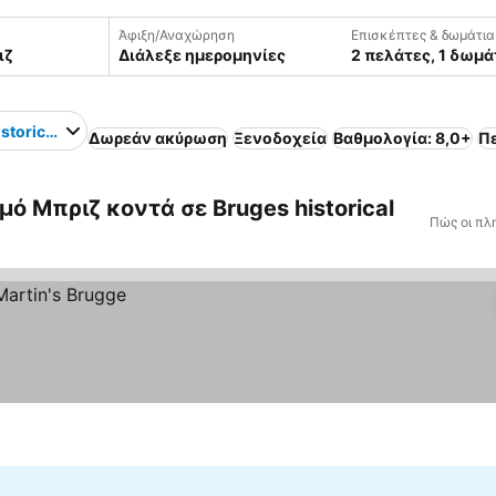
Άφιξη/Αναχώρηση
Επισκέπτες & δωμάτια
Διάλεξε ημερομηνίες
2 πελάτες, 1 δωμά
storical centre
Δωρεάν ακύρωση
Ξενοδοχεία
Βαθμολογία: 8,0+
Π
ό Μπριζ κοντά σε Bruges historical
Πώς οι πλ