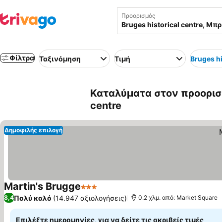
Προορισμός
Φίλτρα
Ταξινόμηση
Τιμή
Bruges hi
Καταλύματα στον προορισμ
centre
Δημοφιλής επιλογή
Martin's Brugge
3 Αστέρια
Εμφάνιση τιμών
Πολύ καλό
(14.947 αξιολογήσεις)
8,4
0.2 χλμ. από: Market Square
Επιλέξτε ημερομηνίες, για να δείτε τις ακριβείς τιμές