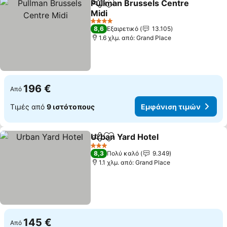
Pullman Brussels Centre
Κοινοποίηση
Προσθήκη στα αγαπημένα
Midi
4 Αστέρια
8,6
Εξαιρετικό
13.105
1.6 χλμ. από: Grand Place
196 €
Από
Τιμές από
9 ιστότοπους
Εμφάνιση τιμών
Urban Yard Hotel
Κοινοποίηση
Προσθήκη στα αγαπημένα
3 Αστέρια
8,3
Πολύ καλό
9.349
1.1 χλμ. από: Grand Place
145 €
Από