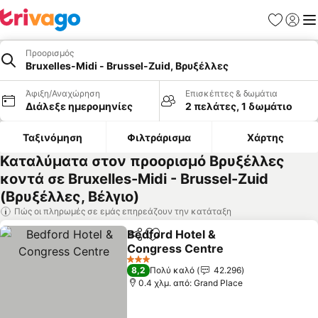
Αγαπημέν
Σύνδε
Με
Προορισμός
Bruxelles-Midi - Brussel-Zuid, Βρυξέλλες
Άφιξη/Αναχώρηση
Επισκέπτες & δωμάτια
Διάλεξε ημερομηνίες
2 πελάτες, 1 δωμάτιο
Ταξινόμηση
Φιλτράρισμα
Χάρτης
Καταλύματα στον προορισμό Βρυξέλλες
κοντά σε Bruxelles-Midi - Brussel-Zuid
(Βρυξέλλες, Βέλγιο)
Πώς οι πληρωμές σε εμάς επηρεάζουν την κατάταξη
Bedford Hotel &
Κοινοποίηση
Προσθήκη στα αγαπημένα
Congress Centre
3 Αστέρια
8,2
Πολύ καλό
42.296
0.4 χλμ. από: Grand Place