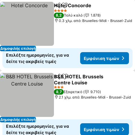
Hotel Concorde
Κοινοποίηση
Προσθήκη στα αγαπημένα
4 Αστέρια
8,2
Πολύ καλό
1.878
0.3 χλμ. από: Bruxelles-Midi - Brussel-Zuid
Δημοφιλής επιλογή
Επιλέξτε ημερομηνίες, για να
Εμφάνιση τιμών
δείτε τις ακριβείς τιμές
B&B HOTEL Brussels
Κοινοποίηση
Προσθήκη στα αγαπημένα
Centre Louise
3 Αστέρια
8,7
Εξαιρετικό
9.710
2.1 χλμ. από: Bruxelles-Midi - Brussel-Zuid
Δημοφιλής επιλογή
Επιλέξτε ημερομηνίες, για να
Εμφάνιση τιμών
δείτε τις ακριβείς τιμές