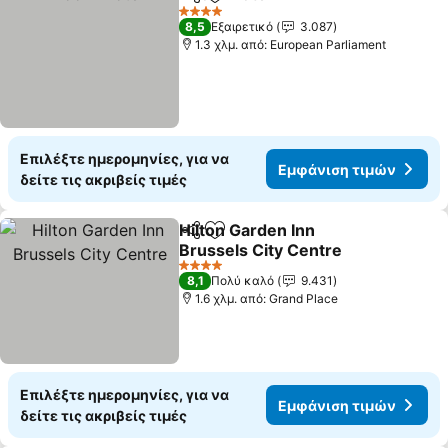
Κοινοποίηση
Προσθήκη στα αγαπημένα
4 Αστέρια
8,5
Εξαιρετικό
3.087
1.3 χλμ. από: European Parliament
Επιλέξτε ημερομηνίες, για να
Εμφάνιση τιμών
δείτε τις ακριβείς τιμές
Hilton Garden Inn
Κοινοποίηση
Προσθήκη στα αγαπημένα
Brussels City Centre
4 Αστέρια
8,1
Πολύ καλό
9.431
1.6 χλμ. από: Grand Place
Επιλέξτε ημερομηνίες, για να
Εμφάνιση τιμών
δείτε τις ακριβείς τιμές