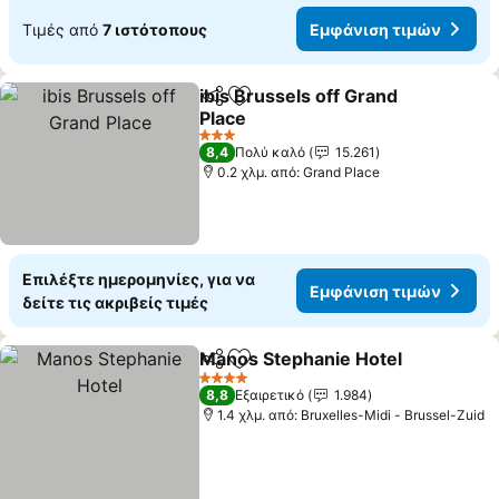
Τιμές από
7 ιστότοπους
Εμφάνιση τιμών
ibis Brussels off Grand
Κοινοποίηση
Προσθήκη στα αγαπημένα
Place
3 Αστέρια
8,4
Πολύ καλό
15.261
0.2 χλμ. από: Grand Place
Επιλέξτε ημερομηνίες, για να
Εμφάνιση τιμών
δείτε τις ακριβείς τιμές
Manos Stephanie Hotel
Κοινοποίηση
Προσθήκη στα αγαπημένα
4 Αστέρια
8,8
Εξαιρετικό
1.984
1.4 χλμ. από: Bruxelles-Midi - Brussel-Zuid