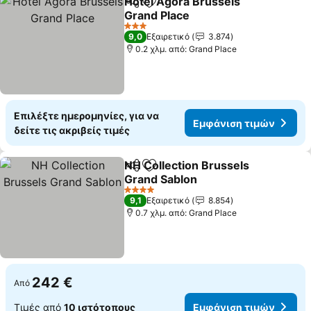
Hotel Agora Brussels
Κοινοποίηση
Προσθήκη στα αγαπημένα
Grand Place
3 Αστέρια
9,0
Εξαιρετικό
3.874
0.2 χλμ. από: Grand Place
Επιλέξτε ημερομηνίες, για να
Εμφάνιση τιμών
δείτε τις ακριβείς τιμές
NH Collection Brussels
Κοινοποίηση
Προσθήκη στα αγαπημένα
Grand Sablon
4 Αστέρια
9,1
Εξαιρετικό
8.854
0.7 χλμ. από: Grand Place
242 €
Από
Τιμές από
10 ιστότοπους
Εμφάνιση τιμών