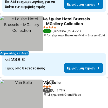
Επιλέξτε ημερομηνίες, για να
Εμφάνιση τιμών
δείτε τις ακριβείς τιμές
Le Louise Hotel Brussels
Κοινοποίηση
Προσθήκη στα αγαπημένα
- MGallery Collection
5 Αστέρια
9,0
Εξαιρετικό
4.721
1.4 χλμ. από: Bruxelles-Midi - Brussel-Zuid
Δημοφιλής επιλογή
238 €
Από
Τιμές από
8 ιστότοπους
Εμφάνιση τιμών
Van Belle
Κοινοποίηση
Προσθήκη στα αγαπημένα
3 Αστέρια
7,2
8.781
1.1 χλμ. από: Grand Place