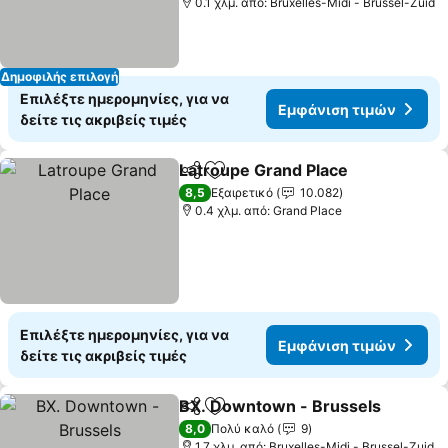
0.1 χλμ. από: Bruxelles-Midi - Brussel-Zuid
Δημοφιλής επιλογή
Επιλέξτε ημερομηνίες, για να
Εμφάνιση τιμών
δείτε τις ακριβείς τιμές
Latroupe Grand Place
Κοινοποίηση
Προσθήκη στα αγαπημένα
8,5
Εξαιρετικό
10.082
0.4 χλμ. από: Grand Place
Επιλέξτε ημερομηνίες, για να
Εμφάνιση τιμών
δείτε τις ακριβείς τιμές
BX. Downtown - Brussels
Κοινοποίηση
Προσθήκη στα αγαπημένα
8,0
Πολύ καλό
9
1.7 χλμ. από: Bruxelles-Midi - Brussel-Zuid