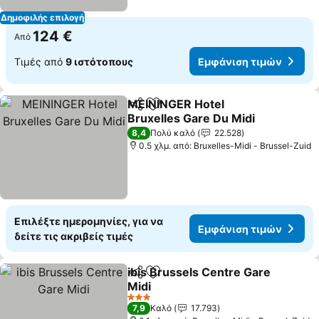
Δημοφιλής επιλογή
124 €
Από
Τιμές από
9 ιστότοπους
Εμφάνιση τιμών
MEININGER Hotel
Κοινοποίηση
Προσθήκη στα αγαπημένα
Bruxelles Gare Du Midi
8,4
Πολύ καλό
22.528
0.5 χλμ. από: Bruxelles-Midi - Brussel-Zuid
Επιλέξτε ημερομηνίες, για να
Εμφάνιση τιμών
δείτε τις ακριβείς τιμές
ibis Brussels Centre Gare
Κοινοποίηση
Προσθήκη στα αγαπημένα
Midi
3 Αστέρια
7,9
Καλό
17.793