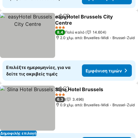
easyHotel Brussels City
Κοινοποίηση
Προσθήκη στα αγαπημένα
Centre
3 Αστέρια
8,4
Πολύ καλό
14.604
2.0 χλμ. από: Bruxelles-Midi - Brussel-Zuid
Επιλέξτε ημερομηνίες, για να
Εμφάνιση τιμών
δείτε τις ακριβείς τιμές
Slina Hotel Brussels
Κοινοποίηση
Προσθήκη στα αγαπημένα
3 Αστέρια
6,3
3.496
0.9 χλμ. από: Bruxelles-Midi - Brussel-Zuid
Δημοφιλής επιλογή