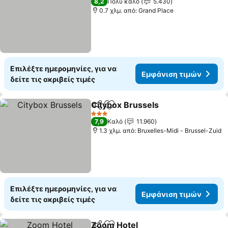
8,2
Πολύ καλό
5.430
0.7 χλμ. από: Grand Place
Επιλέξτε ημερομηνίες, για να
Εμφάνιση τιμών
δείτε τις ακριβείς τιμές
Citybox Brussels
Κοινοποίηση
Προσθήκη στα αγαπημένα
3 Αστέρια
7,9
Καλό
11.960
1.3 χλμ. από: Bruxelles-Midi - Brussel-Zuid
Επιλέξτε ημερομηνίες, για να
Εμφάνιση τιμών
δείτε τις ακριβείς τιμές
Zoom Hotel