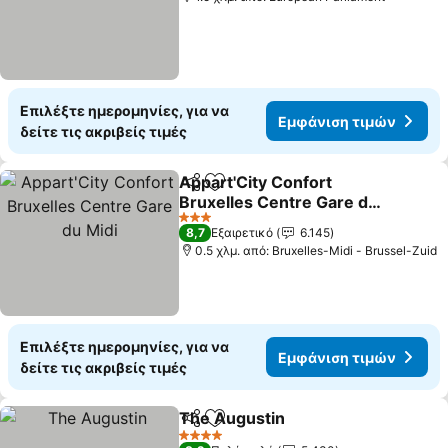
Επιλέξτε ημερομηνίες, για να
Εμφάνιση τιμών
δείτε τις ακριβείς τιμές
Appart'City Confort
Κοινοποίηση
Προσθήκη στα αγαπημένα
Bruxelles Centre Gare du
Midi
3 Αστέρια
8,7
Εξαιρετικό
6.145
0.5 χλμ. από: Bruxelles-Midi - Brussel-Zuid
Επιλέξτε ημερομηνίες, για να
Εμφάνιση τιμών
δείτε τις ακριβείς τιμές
The Augustin
Κοινοποίηση
Προσθήκη στα αγαπημένα
4 Αστέρια