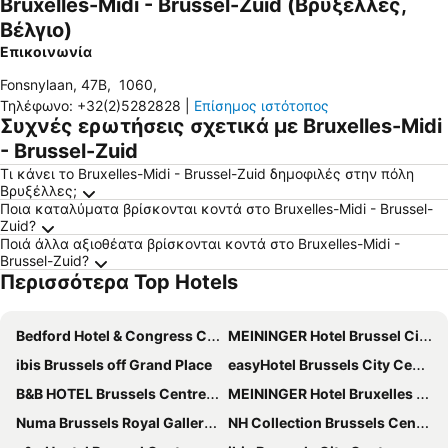
Bruxelles-Midi - Brussel-Zuid (Βρυξέλλες,
Βέλγιο)
Επικοινωνία
Fonsnylaan, 47B
,
1060
,
Τηλέφωνο
:
+32(2)5282828
|
Επίσημος ιστότοπος
Συχνές ερωτήσεις σχετικά με Bruxelles-Midi
- Brussel-Zuid
Τι κάνει το Bruxelles-Midi - Brussel-Zuid δημοφιλές στην πόλη
Βρυξέλλες;
Ποια καταλύματα βρίσκονται κοντά στο Bruxelles-Midi - Brussel-
Zuid?
Ποιά άλλα αξιοθέατα βρίσκονται κοντά στο Bruxelles-Midi -
Brussel-Zuid?
Περισσότερα Top Hotels
Bedford Hotel & Congress Centre
MEININGER Hotel Brussel City Center
ibis Brussels off Grand Place
easyHotel Brussels City Centre
B&B HOTEL Brussels Centre Gare du Midi
MEININGER Hotel Bruxelles Gare Du Midi
Numa Brussels Royal Galleries
NH Collection Brussels Centre