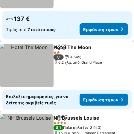
137 €
Από
Τιμές από
7 ιστότοπους
Εμφάνιση τιμών
Hotel The Moon
Κοινοποίηση
Προσθήκη στα αγαπημένα
2 Αστέρια
7,1
4.549
0.2 χλμ. από: Grand Place
Επιλέξτε ημερομηνίες, για να
Εμφάνιση τιμών
δείτε τις ακριβείς τιμές
NH Brussels Louise
Κοινοποίηση
Προσθήκη στα αγαπημένα
4 Αστέρια
8,1
Πολύ καλό
3.943
1.5 χλμ. από: European Parliament