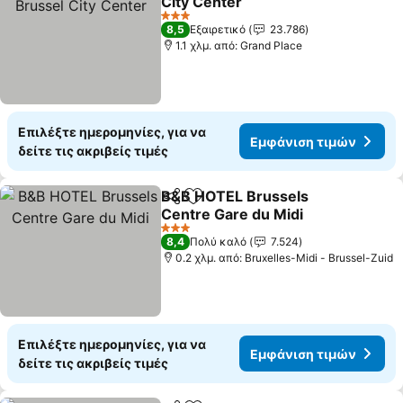
City Center
3 Αστέρια
8,5
Εξαιρετικό
23.786
1.1 χλμ. από: Grand Place
Επιλέξτε ημερομηνίες, για να
Εμφάνιση τιμών
δείτε τις ακριβείς τιμές
B&B HOTEL Brussels
Κοινοποίηση
Προσθήκη στα αγαπημένα
Centre Gare du Midi
3 Αστέρια
8,4
Πολύ καλό
7.524
0.2 χλμ. από: Bruxelles-Midi - Brussel-Zuid
Επιλέξτε ημερομηνίες, για να
Εμφάνιση τιμών
δείτε τις ακριβείς τιμές