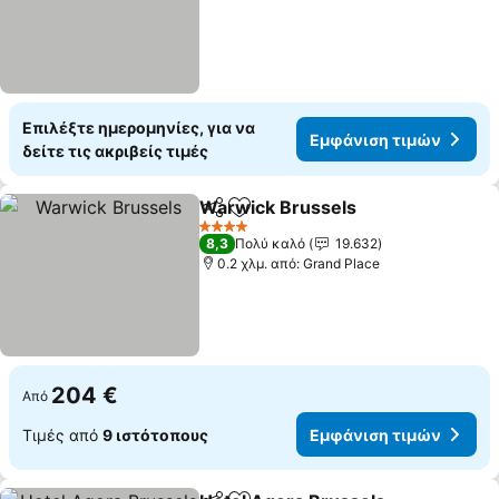
Επιλέξτε ημερομηνίες, για να
Εμφάνιση τιμών
δείτε τις ακριβείς τιμές
Warwick Brussels
Κοινοποίηση
Προσθήκη στα αγαπημένα
4 Αστέρια
8,3
Πολύ καλό
19.632
0.2 χλμ. από: Grand Place
204 €
Από
Τιμές από
9 ιστότοπους
Εμφάνιση τιμών