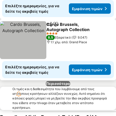
Επιλέξτε ημερομηνίες, για να
Εμφάνιση τιμών
δείτε τις ακριβείς τιμές
Cardo Brussels,
Κοινοποίηση
Προσθήκη στα αγαπημένα
Autograph Collection
4 Αστέρια
8,5
Εξαιρετικό
9.047
1.1 χλμ. από: Grand Place
Επιλέξτε ημερομηνίες, για να
Εμφάνιση τιμών
δείτε τις ακριβείς τιμές
Περισσότερα
Οι τιμές και η διαθεσιμότητα που λαμβάνουμε από τους
ιστότοπους κρατήσεων αλλάζουν συνεχώς. Αυτό σημαίνει ότι
κάποιες φορές μπορεί να μη βρείτε την ίδια ακριβώς προσφορά
που είδατε στην trivago όταν μεταβείτε στον ιστότοπο
κρατήσεων.