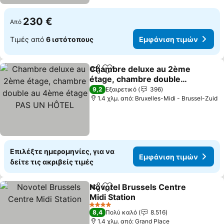
230 €
Από
Τιμές από
6 ιστότοπους
Εμφάνιση τιμών
Chambre deluxe au 2ème
Κοινοποίηση
Προσθήκη στα αγαπημένα
étage, chambre double
au 4ème étage PAS UN
9,2
Εξαιρετικό
396
HÔTEL
1.4 χλμ. από: Bruxelles-Midi - Brussel-Zuid
Επιλέξτε ημερομηνίες, για να
Εμφάνιση τιμών
δείτε τις ακριβείς τιμές
Novotel Brussels Centre
Κοινοποίηση
Προσθήκη στα αγαπημένα
Midi Station
4 Αστέρια
8,4
Πολύ καλό
8.516
1.4 χλμ. από: Grand Place