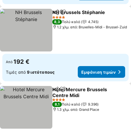
NH Brussels Stéphanie
Κοινοποίηση
Προσθήκη στα αγαπημένα
4 Αστέρια
8,3
Πολύ καλό
4.745
1.2 χλμ. από: Bruxelles-Midi - Brussel-Zuid
192 €
Από
Τιμές από
9 ιστότοπους
Εμφάνιση τιμών
Hotel Mercure Brussels
Κοινοποίηση
Προσθήκη στα αγαπημένα
Centre Midi
4 Αστέρια
8,1
Πολύ καλό
9.396
1.3 χλμ. από: Grand Place