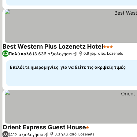
Best Western Plus Lozenetz Hotel
3 Αστέρια
Εμφάνιση
Πολύ καλό
(3.636 αξιολογήσεις)
8,2
0.9 χλμ. από: Lozenets
Επιλέξτε ημερομηνίες, για να δείτε τις ακριβείς τιμές
Orient Express Guest House
1 Αστέρια
Εμφάνιση τιμών
(412 αξιολογήσεις)
6,0
3.3 χλμ. από: Lozenets