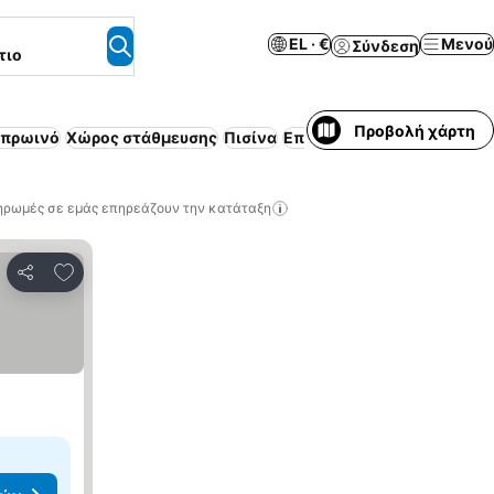
EL · €
Μενού
Σύνδεση
τιο
Προβολή χάρτη
 πρωινό
Χώρος στάθμευσης
Πισίνα
Επιπλωμένο διαμέρισμα
Κ
ηρωμές σε εμάς επηρεάζουν την κατάταξη
Προσθήκη στα αγαπημένα
Κοινοποίηση