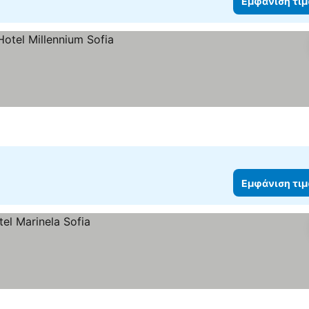
Εμφάνιση τι
μών
Εμφάνιση τι