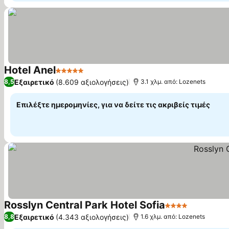
Hotel Anel
5 Αστέρια
Εμφάνιση τιμών
Εξαιρετικό
(8.609 αξιολογήσεις)
8,5
3.1 χλμ. από: Lozenets
Επιλέξτε ημερομηνίες, για να δείτε τις ακριβείς τιμές
Rosslyn Central Park Hotel Sofia
4 Αστέρια
Εμφάνιση
Εξαιρετικό
(4.343 αξιολογήσεις)
8,8
1.6 χλμ. από: Lozenets