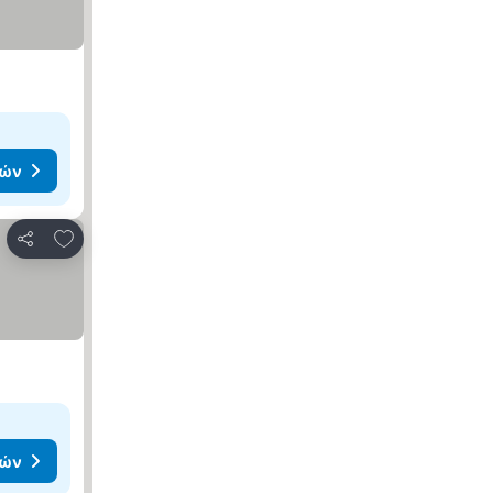
μών
Προσθήκη στα αγαπημένα
Κοινοποίηση
μών