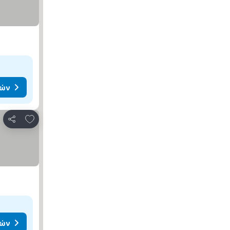
μών
Προσθήκη στα αγαπημένα
Κοινοποίηση
μών