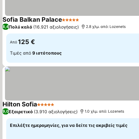
Sofia Balkan Palace
5 Αστέρια
Εμφάνιση τιμών
Πολύ καλό
(16.921 αξιολογήσεις)
8,4
2.8 χλμ. από: Lozenets
125 €
Από
Τιμές από
9 ιστότοπους
Hilton Sofia
5 Αστέρια
Εμφάνιση τιμών
Εξαιρετικό
(3.910 αξιολογήσεις)
9,0
1.0 χλμ. από: Lozenets
Επιλέξτε ημερομηνίες, για να δείτε τις ακριβείς τιμές