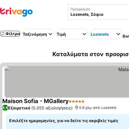
Προορισμός
Φίλτρα
Ταξινόμηση
Τιμή
Lozenets
Δω
Καταλύματα στον προορισ
Maison Sofia - MGallery
5 Αστέρια
Εμφάνιση τιμών
Εξαιρετικό
(5.055 αξιολογήσεις)
8,6
0.9 χλμ. από: Lozenets
Επιλέξτε ημερομηνίες, για να δείτε τις ακριβείς τιμές