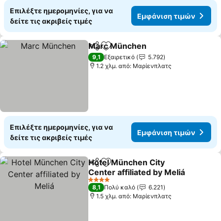
Επιλέξτε ημερομηνίες, για να
Εμφάνιση τιμών
δείτε τις ακριβείς τιμές
Marc München
Κοινοποίηση
Προσθήκη στα αγαπημένα
9,1
Εξαιρετικό
5.792
1.2 χλμ. από: Μαρίενπλατς
Επιλέξτε ημερομηνίες, για να
Εμφάνιση τιμών
δείτε τις ακριβείς τιμές
Hotel München City
Κοινοποίηση
Προσθήκη στα αγαπημένα
Center affiliated by Meliá
4 Αστέρια
8,1
Πολύ καλό
6.221
1.5 χλμ. από: Μαρίενπλατς