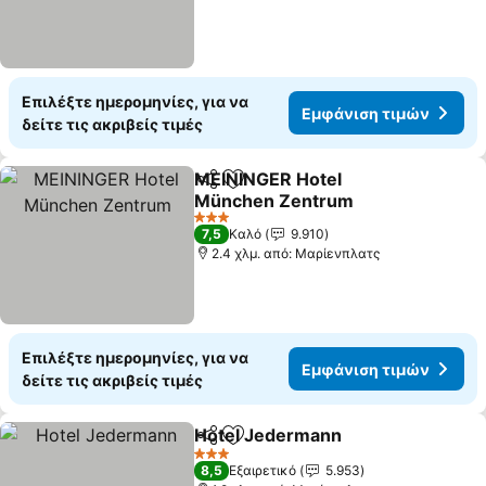
Επιλέξτε ημερομηνίες, για να
Εμφάνιση τιμών
δείτε τις ακριβείς τιμές
MEININGER Hotel
Κοινοποίηση
Προσθήκη στα αγαπημένα
München Zentrum
3 Αστέρια
7,5
Καλό
9.910
2.4 χλμ. από: Μαρίενπλατς
Επιλέξτε ημερομηνίες, για να
Εμφάνιση τιμών
δείτε τις ακριβείς τιμές
Hotel Jedermann
Κοινοποίηση
Προσθήκη στα αγαπημένα
3 Αστέρια
8,5
Εξαιρετικό
5.953