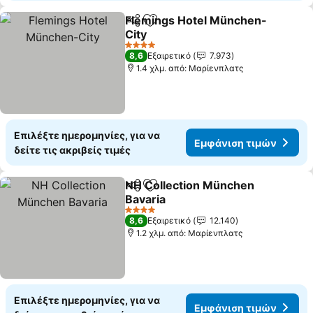
Flemings Hotel München-
Κοινοποίηση
Προσθήκη στα αγαπημένα
City
4 Αστέρια
8,6
Εξαιρετικό
7.973
1.4 χλμ. από: Μαρίενπλατς
Επιλέξτε ημερομηνίες, για να
Εμφάνιση τιμών
δείτε τις ακριβείς τιμές
NH Collection München
Κοινοποίηση
Προσθήκη στα αγαπημένα
Bavaria
4 Αστέρια
8,6
Εξαιρετικό
12.140
1.2 χλμ. από: Μαρίενπλατς
Επιλέξτε ημερομηνίες, για να
Εμφάνιση τιμών