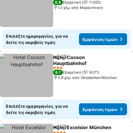
8,8
Εξαιρετικό
11.625
1.2 χλμ. από: Μαρίενπλατς
Επιλέξτε ημερομηνίες, για να
Εμφάνιση τιμών
δείτε τις ακριβείς τιμές
Hotel Cocoon
Κοινοποίηση
Προσθήκη στα αγαπημένα
Hauptbahnhof
3 Αστέρια
8,7
Εξαιρετικό
9.071
0.9 χλμ. από: Oktoberfest München
Επιλέξτε ημερομηνίες, για να
Εμφάνιση τιμών
δείτε τις ακριβείς τιμές
Hotel Excelsior München
Κοινοποίηση
Προσθήκη στα αγαπημένα