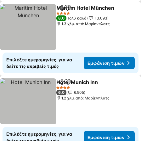
Maritim Hotel München
Κοινοποίηση
Προσθήκη στα αγαπημένα
4 Αστέρια
8,0
Πολύ καλό
13.093
1.3 χλμ. από: Μαρίενπλατς
Επιλέξτε ημερομηνίες, για να
Εμφάνιση τιμών
δείτε τις ακριβείς τιμές
Hotel Munich Inn
Κοινοποίηση
Προσθήκη στα αγαπημένα
4 Αστέρια
6,0
6.905
1.2 χλμ. από: Μαρίενπλατς
Επιλέξτε ημερομηνίες, για να
Εμφάνιση τιμών
δείτε τις ακριβείς τιμές