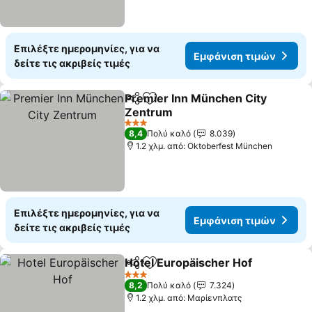
Επιλέξτε ημερομηνίες, για να
Εμφάνιση τιμών
δείτε τις ακριβείς τιμές
Premier Inn München City
Κοινοποίηση
Προσθήκη στα αγαπημένα
Zentrum
3 Αστέρια
8,4
Πολύ καλό
8.039
1.2 χλμ. από: Oktoberfest München
Επιλέξτε ημερομηνίες, για να
Εμφάνιση τιμών
δείτε τις ακριβείς τιμές
Hotel Europäischer Hof
Κοινοποίηση
Προσθήκη στα αγαπημένα
3 Αστέρια
8,2
Πολύ καλό
7.324
1.2 χλμ. από: Μαρίενπλατς