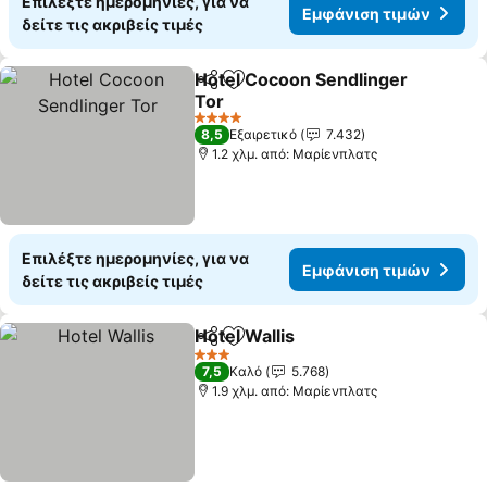
Επιλέξτε ημερομηνίες, για να
Εμφάνιση τιμών
δείτε τις ακριβείς τιμές
Hotel Cocoon Sendlinger
Κοινοποίηση
Προσθήκη στα αγαπημένα
Tor
4 Αστέρια
8,5
Εξαιρετικό
7.432
1.2 χλμ. από: Μαρίενπλατς
Επιλέξτε ημερομηνίες, για να
Εμφάνιση τιμών
δείτε τις ακριβείς τιμές
Hotel Wallis
Κοινοποίηση
Προσθήκη στα αγαπημένα
3 Αστέρια
7,5
Καλό
5.768
1.9 χλμ. από: Μαρίενπλατς