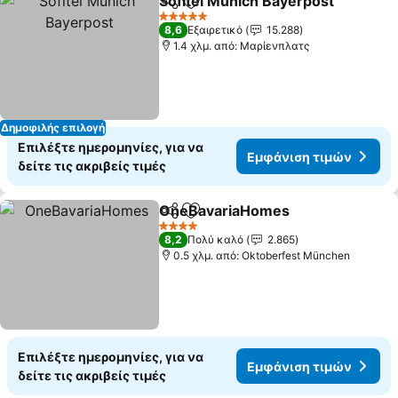
Sofitel Munich Bayerpost
Κοινοποίηση
Προσθήκη στα αγαπημένα
5 Αστέρια
8,6
Εξαιρετικό
15.288
1.4 χλμ. από: Μαρίενπλατς
Δημοφιλής επιλογή
Επιλέξτε ημερομηνίες, για να
Εμφάνιση τιμών
δείτε τις ακριβείς τιμές
OneBavariaHomes
Κοινοποίηση
Προσθήκη στα αγαπημένα
4 Αστέρια
8,2
Πολύ καλό
2.865
0.5 χλμ. από: Oktoberfest München
Επιλέξτε ημερομηνίες, για να
Εμφάνιση τιμών
δείτε τις ακριβείς τιμές