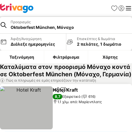
Αγαπημέν
Σύνδε
Με
Προορισμός
Oktoberfest München, Μόναχο
Άφιξη/Αναχώρηση
Επισκέπτες & δωμάτια
Διάλεξε ημερομηνίες
2 πελάτες, 1 δωμάτιο
Ταξινόμηση
Φιλτράρισμα
Χάρτης
Καταλύματα στον προορισμό Μόναχο κοντά
σε Oktoberfest München (Μόναχο, Γερμανία)
Πώς οι πληρωμές σε εμάς επηρεάζουν την κατάταξη
Hotel Kraft
Κοινοποίηση
Προσθήκη στα αγαπημένα
8,7
Εξαιρετικό
616
1.1 χλμ. από: Μαρίενπλατς