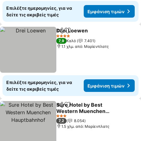
Επιλέξτε ημερομηνίες, για να
Εμφάνιση τιμών
δείτε τις ακριβείς τιμές
Drei Loewen
Κοινοποίηση
Προσθήκη στα αγαπημένα
4 Αστέρια
7,9
Καλό
7.401
1.1 χλμ. από: Μαρίενπλατς
Επιλέξτε ημερομηνίες, για να
Εμφάνιση τιμών
δείτε τις ακριβείς τιμές
Sure Hotel by Best
Κοινοποίηση
Προσθήκη στα αγαπημένα
Western Muenchen
Hauptbahnhof
3 Αστέρια
7,2
8.054
1.5 χλμ. από: Μαρίενπλατς