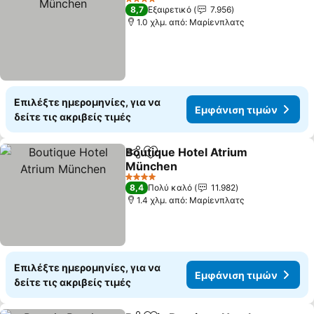
4 Αστέρια
8,7
Εξαιρετικό
7.956
1.0 χλμ. από: Μαρίενπλατς
Επιλέξτε ημερομηνίες, για να
Εμφάνιση τιμών
δείτε τις ακριβείς τιμές
Boutique Hotel Atrium
Κοινοποίηση
Προσθήκη στα αγαπημένα
München
4 Αστέρια
8,4
Πολύ καλό
11.982
1.4 χλμ. από: Μαρίενπλατς
Επιλέξτε ημερομηνίες, για να
Εμφάνιση τιμών
δείτε τις ακριβείς τιμές