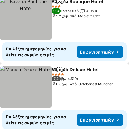
Bavaria Boutique Hotel
Κοινοποίηση
Προσθήκη στα αγαπημένα
3 Αστέρια
9,3
Εξαιρετικό
4.059
2.2 χλμ. από: Μαρίενπλατς
Επιλέξτε ημερομηνίες, για να
Εμφάνιση τιμών
δείτε τις ακριβείς τιμές
Munich Deluxe Hotel
Κοινοποίηση
Προσθήκη στα αγαπημένα
4 Αστέρια
7,3
4.510
0.8 χλμ. από: Oktoberfest München
Επιλέξτε ημερομηνίες, για να
Εμφάνιση τιμών
δείτε τις ακριβείς τιμές