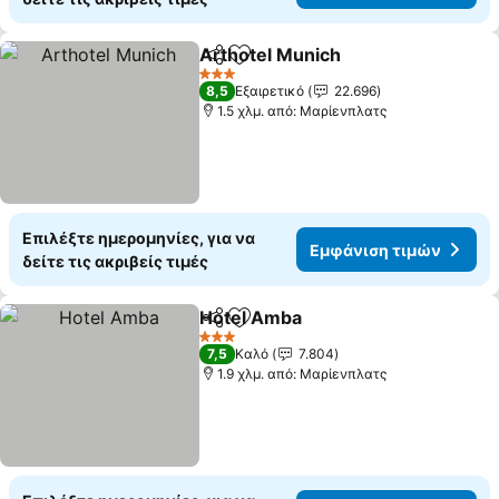
Arthotel Munich
Κοινοποίηση
Προσθήκη στα αγαπημένα
3 Αστέρια
8,5
Εξαιρετικό
22.696
1.5 χλμ. από: Μαρίενπλατς
Επιλέξτε ημερομηνίες, για να
Εμφάνιση τιμών
δείτε τις ακριβείς τιμές
Hotel Amba
Κοινοποίηση
Προσθήκη στα αγαπημένα
3 Αστέρια
7,5
Καλό
7.804
1.9 χλμ. από: Μαρίενπλατς