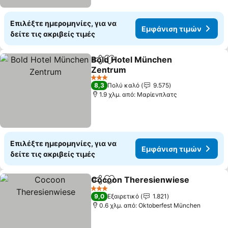
Επιλέξτε ημερομηνίες, για να
Εμφάνιση τιμών
δείτε τις ακριβείς τιμές
Bold Hotel München
Κοινοποίηση
Προσθήκη στα αγαπημένα
Zentrum
3 Αστέρια
8,3
Πολύ καλό
9.575
1.9 χλμ. από: Μαρίενπλατς
Επιλέξτε ημερομηνίες, για να
Εμφάνιση τιμών
δείτε τις ακριβείς τιμές
Cocoon Theresienwiese
Κοινοποίηση
Προσθήκη στα αγαπημένα
3 Αστέρια
9,0
Εξαιρετικό
1.821
0.6 χλμ. από: Oktoberfest München