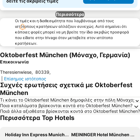
δείτε τις ακριβείς τιμές
Περισσότερα
Οι τιμές και η διαθεσιμότητα που λαμβάνουμε από τους
ιστότοπους κρατήσεων αλλάζουν συνεχώς. Αυτό σημαίνει ότι
κάποιες φορές μπορεί να μη βρείτε την ίδια ακριβώς προσφορά
που είδατε στην trivago όταν μεταβείτε στον ιστότοπο
κρατήσεων.
Oktoberfest München (Μόναχο, Γερμανία)
Επικοινωνία
Theresienwiese
,
80339
,
|
Επίσημος ιστότοπος
Συχνές ερωτήσεις σχετικά με Oktoberfest
München
Τι κάνει το Oktoberfest München δημοφιλές στην πόλη Μόναχο;
Ποια καταλύματα βρίσκονται κοντά στο Oktoberfest München?
Ποιά άλλα αξιοθέατα βρίσκονται κοντά στο Oktoberfest München?
Περισσότερα Top Hotels
Holiday Inn Express Munich - City East By Ihg
MEININGER Hotel München Olympiapark