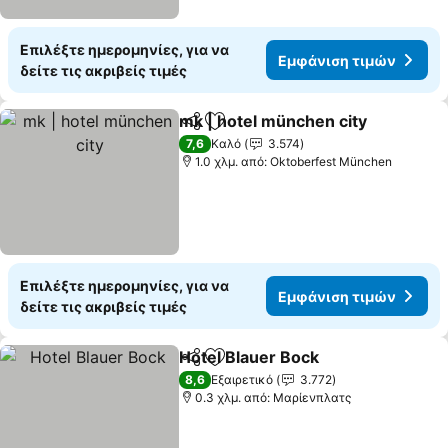
Επιλέξτε ημερομηνίες, για να
Εμφάνιση τιμών
δείτε τις ακριβείς τιμές
mk | hotel münchen city
Κοινοποίηση
Προσθήκη στα αγαπημένα
7,6
Καλό
3.574
1.0 χλμ. από: Oktoberfest München
Επιλέξτε ημερομηνίες, για να
Εμφάνιση τιμών
δείτε τις ακριβείς τιμές
Hotel Blauer Bock
Κοινοποίηση
Προσθήκη στα αγαπημένα
8,6
Εξαιρετικό
3.772
0.3 χλμ. από: Μαρίενπλατς