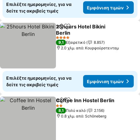
Επιλέξτε ημερομηνίες, για να
Εμφάνιση τιμών
δείτε τις ακριβείς τιμές
25hours Hotel Bikini
Κοινοποίηση
Προσθήκη στα αγαπημένα
Berlin
4 Αστέρια
9,1
Εξαιρετικό
8.857
2.0 χλμ. από: Κουρφούρστενταμ
Επιλέξτε ημερομηνίες, για να
Εμφάνιση τιμών
δείτε τις ακριβείς τιμές
Coffee Inn Hostel Berlin
Κοινοποίηση
Προσθήκη στα αγαπημένα
2 Αστέρια
8,1
Πολύ καλό
2.156
0.8 χλμ. από: Schöneberg