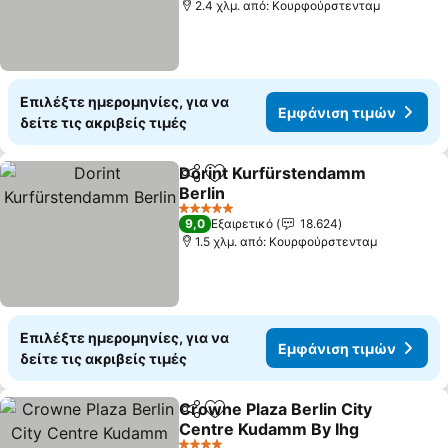
2.4 χλμ. από: Κουρφούρστενταμ
Επιλέξτε ημερομηνίες, για να
Εμφάνιση τιμών
δείτε τις ακριβείς τιμές
Dorint Kurfürstendamm
Κοινοποίηση
Προσθήκη στα αγαπημένα
Berlin
5 Αστέρια
9,0
Εξαιρετικό
18.624
1.5 χλμ. από: Κουρφούρστενταμ
Επιλέξτε ημερομηνίες, για να
Εμφάνιση τιμών
δείτε τις ακριβείς τιμές
Crowne Plaza Berlin City
Κοινοποίηση
Προσθήκη στα αγαπημένα
Centre Kudamm By Ihg