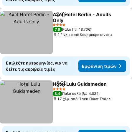
Axel Hotel Berlin - Adults
Κοινοποίηση
Προσθήκη στα αγαπημένα
Only
4 Αστέρια
7,6
Καλό
18.706
2.2 χλμ. από: Κουρφούρστενταμ
Επιλέξτε ημερομηνίες, για να
Εμφάνιση τιμών
δείτε τις ακριβείς τιμές
Hotel Lulu Guldsmeden
Κοινοποίηση
Προσθήκη στα αγαπημένα
4 Αστέρια
8,4
Πολύ καλό
4.832
1.7 χλμ. από: Tσεκ Πόιντ Τσάρλι