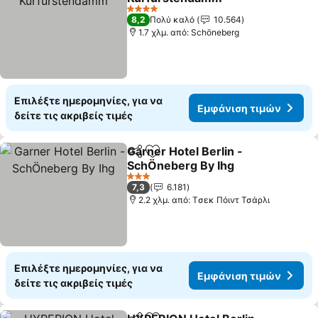
4 Αστέρια
8,2
Πολύ καλό
10.564
1.7 χλμ. από: Schöneberg
Επιλέξτε ημερομηνίες, για να
Εμφάνιση τιμών
δείτε τις ακριβείς τιμές
Garner Hotel Berlin -
Κοινοποίηση
Προσθήκη στα αγαπημένα
SchÖneberg By Ihg
3 Αστέρια
7,3
6.181
2.2 χλμ. από: Tσεκ Πόιντ Τσάρλι
Επιλέξτε ημερομηνίες, για να
Εμφάνιση τιμών
δείτε τις ακριβείς τιμές