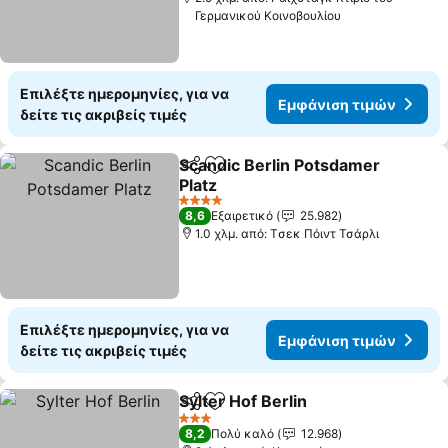
Γερμανικού Κοινοβουλίου
Επιλέξτε ημερομηνίες, για να
Εμφάνιση τιμών
δείτε τις ακριβείς τιμές
Scandic Berlin Potsdamer
Κοινοποίηση
Προσθήκη στα αγαπημένα
Platz
4 Αστέρια
8,6
Εξαιρετικό
25.982
1.0 χλμ. από: Tσεκ Πόιντ Τσάρλι
Επιλέξτε ημερομηνίες, για να
Εμφάνιση τιμών
δείτε τις ακριβείς τιμές
Sylter Hof Berlin
Κοινοποίηση
Προσθήκη στα αγαπημένα
3 Αστέρια
8,2
Πολύ καλό
12.968