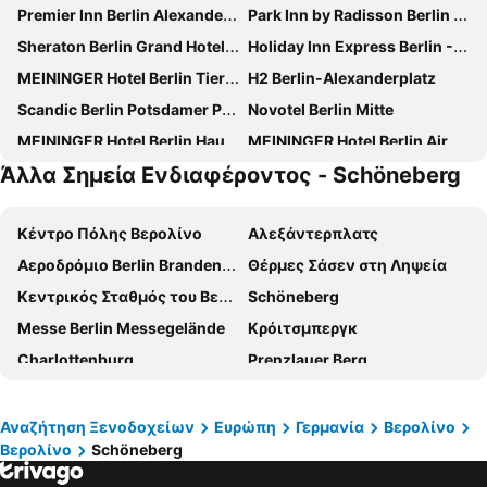
Premier Inn Berlin Alexanderplatz hotel
Park Inn by Radisson Berlin Alexanderplatz
Sheraton Berlin Grand Hotel Esplanade
Holiday Inn Express Berlin - Alexanderplatz By Ihg
MEININGER Hotel Berlin Tiergarten
H2 Berlin-Alexanderplatz
Scandic Berlin Potsdamer Platz
Novotel Berlin Mitte
MEININGER Hotel Berlin Hauptbahnhof
MEININGER Hotel Berlin Airport
Άλλα Σημεία Ενδιαφέροντος - Schöneberg
Maritim proArte Hotel Berlin
Eurostars Berlin
Hotel Aldea Berlin Centrum
MEININGER Hotel Berlin Mitte Humboldthaus
Κέντρο Πόλης Βερολίνο
Αλεξάντερπλατς
MEININGER Hotel Berlin East Side Gallery
IntercityHotel Berlin Hauptbahnhof
Αεροδρόμιο Berlin Brandenburg
Θέρμες Σάσεν στη Ληψεία
Hampton by Hilton Berlin City Centre Alexanderplatz
The Ritz-Carlton, Berlin
Κεντρικός Σταθμός του Βερολίνου
Schöneberg
City Guesthouse Pension Berlin
Hotel Riu Plaza Berlin
Messe Berlin Messegelände
Κρόιτσμπεργκ
NH Berlin Alexanderplatz
Premier Inn Berlin City Spittelmarkt hotel
Charlottenburg
Prenzlauer Berg
Wyndham Garden Berlin Mitte
Titanic Comfort Mitte
Kreta
Neukölln
ibis Berlin City Potsdamer Platz
Dorint Kurfürstendamm Berlin
Alexanderplatz
Uber Arena
a&o Berlin Mitte
greet Berlin Alexanderplatz
Αναζήτηση Ξενοδοχείων
Ευρώπη
Γερμανία
Βερολίνο
Βερολίνο
Schöneberg
ILA - International Aerospace Exhibition Berlin-Brandenburg
Zωολογικός Κήπος- Eνυδρείο του Βερολίνου
Novotel Suites Berlin City Potsdamer Platz
Meliá Berlin
ITB - Berlin
Friedrichshain