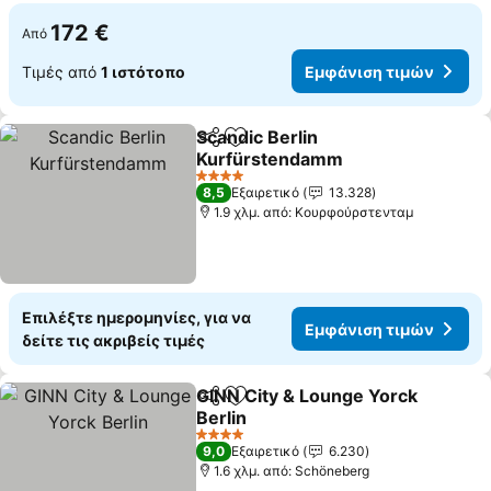
172 €
Από
Τιμές από
1 ιστότοπο
Εμφάνιση τιμών
Scandic Berlin
Κοινοποίηση
Προσθήκη στα αγαπημένα
Kurfürstendamm
4 Αστέρια
8,5
Εξαιρετικό
13.328
1.9 χλμ. από: Κουρφούρστενταμ
Επιλέξτε ημερομηνίες, για να
Εμφάνιση τιμών
δείτε τις ακριβείς τιμές
GINN City & Lounge Yorck
Κοινοποίηση
Προσθήκη στα αγαπημένα
Berlin
4 Αστέρια
9,0
Εξαιρετικό
6.230
1.6 χλμ. από: Schöneberg