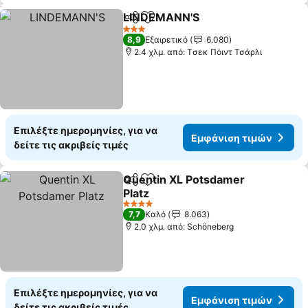
LINDEMANN'S
Κοινοποίηση
Προσθήκη στα αγαπημένα
3 Αστέρια
8,9
Εξαιρετικό
6.080
2.4 χλμ. από: Tσεκ Πόιντ Τσάρλι
Επιλέξτε ημερομηνίες, για να
Εμφάνιση τιμών
δείτε τις ακριβείς τιμές
Quentin XL Potsdamer
Κοινοποίηση
Προσθήκη στα αγαπημένα
Platz
4 Αστέρια
7,7
Καλό
8.063
2.0 χλμ. από: Schöneberg
Επιλέξτε ημερομηνίες, για να
Εμφάνιση τιμών
δείτε τις ακριβείς τιμές