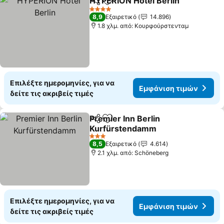
HYPERION Hotel Berlin
Κοινοποίηση
Προσθήκη στα αγαπημένα
4 Αστέρια
8,9
Εξαιρετικό
14.896
1.8 χλμ. από: Κουρφούρστενταμ
Επιλέξτε ημερομηνίες, για να
Εμφάνιση τιμών
δείτε τις ακριβείς τιμές
Premier Inn Berlin
Κοινοποίηση
Προσθήκη στα αγαπημένα
Kurfürstendamm
3 Αστέρια
8,5
Εξαιρετικό
4.614
2.1 χλμ. από: Schöneberg
Επιλέξτε ημερομηνίες, για να
Εμφάνιση τιμών
δείτε τις ακριβείς τιμές