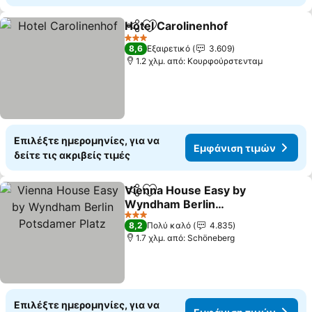
Hotel Carolinenhof
Κοινοποίηση
Προσθήκη στα αγαπημένα
3 Αστέρια
8,6
Εξαιρετικό
3.609
1.2 χλμ. από: Κουρφούρστενταμ
Επιλέξτε ημερομηνίες, για να
Εμφάνιση τιμών
δείτε τις ακριβείς τιμές
Vienna House Easy by
Κοινοποίηση
Προσθήκη στα αγαπημένα
Wyndham Berlin
Potsdamer Platz
3 Αστέρια
8,2
Πολύ καλό
4.835
1.7 χλμ. από: Schöneberg
Επιλέξτε ημερομηνίες, για να