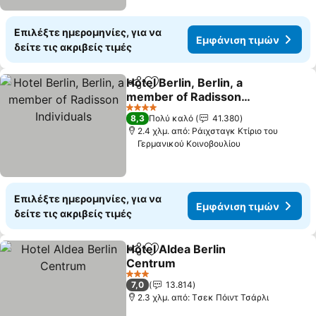
Επιλέξτε ημερομηνίες, για να
Εμφάνιση τιμών
δείτε τις ακριβείς τιμές
Hotel Berlin, Berlin, a
Κοινοποίηση
Προσθήκη στα αγαπημένα
member of Radisson
Individuals
4 Αστέρια
8,3
Πολύ καλό
41.380
2.4 χλμ. από: Ράιχσταγκ Κτίριο του
Γερμανικού Κοινοβουλίου
Επιλέξτε ημερομηνίες, για να
Εμφάνιση τιμών
δείτε τις ακριβείς τιμές
Hotel Aldea Berlin
Κοινοποίηση
Προσθήκη στα αγαπημένα
Centrum
3 Αστέρια
7,0
13.814
2.3 χλμ. από: Tσεκ Πόιντ Τσάρλι