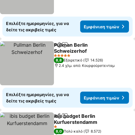
Επιλέξτε ημερομηνίες, για να
Εμφάνιση τιμών
δείτε τις ακριβείς τιμές
Pullman Berlin
Κοινοποίηση
Προσθήκη στα αγαπημένα
Schweizerhof
5 Αστέρια
8,8
Εξαιρετικό
14.526
2.4 χλμ. από: Κουρφούρστενταμ
Επιλέξτε ημερομηνίες, για να
Εμφάνιση τιμών
δείτε τις ακριβείς τιμές
ibis budget Berlin
Κοινοποίηση
Προσθήκη στα αγαπημένα
Kurfuerstendamm
1 Αστέρια
8,0
Πολύ καλό
8.572