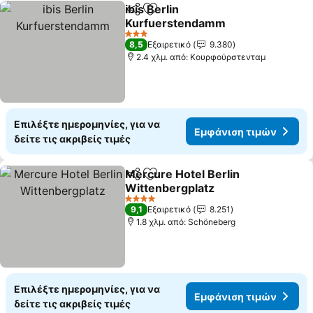
ibis Berlin
Κοινοποίηση
Προσθήκη στα αγαπημένα
Kurfuerstendamm
3 Αστέρια
8,5
Εξαιρετικό
9.380
2.4 χλμ. από: Κουρφούρστενταμ
Επιλέξτε ημερομηνίες, για να
Εμφάνιση τιμών
δείτε τις ακριβείς τιμές
Mercure Hotel Berlin
Κοινοποίηση
Προσθήκη στα αγαπημένα
Wittenbergplatz
4 Αστέρια
9,1
Εξαιρετικό
8.251
1.8 χλμ. από: Schöneberg
Επιλέξτε ημερομηνίες, για να
Εμφάνιση τιμών
δείτε τις ακριβείς τιμές