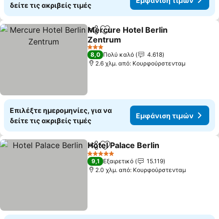
Εμφάνιση τιμών
δείτε τις ακριβείς τιμές
Mercure Hotel Berlin
Κοινοποίηση
Προσθήκη στα αγαπημένα
Zentrum
3 Αστέρια
8,0
Πολύ καλό
4.618
2.6 χλμ. από: Κουρφούρστενταμ
Επιλέξτε ημερομηνίες, για να
Εμφάνιση τιμών
δείτε τις ακριβείς τιμές
Hotel Palace Berlin
Κοινοποίηση
Προσθήκη στα αγαπημένα
5 Αστέρια
9,1
Εξαιρετικό
15.119
2.0 χλμ. από: Κουρφούρστενταμ