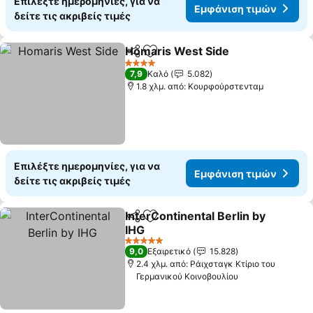
Επιλέξτε ημερομηνίες, για να
Εμφάνιση τιμών
δείτε τις ακριβείς τιμές
Homaris West Side
Κοινοποίηση
Προσθήκη στα αγαπημένα
4 Αστέρια
7,9
Καλό
5.082
1.8 χλμ. από: Κουρφούρστενταμ
Επιλέξτε ημερομηνίες, για να
Εμφάνιση τιμών
δείτε τις ακριβείς τιμές
InterContinental Berlin by
Κοινοποίηση
Προσθήκη στα αγαπημένα
IHG
5 Αστέρια
9,0
Εξαιρετικό
15.828
2.4 χλμ. από: Ράιχσταγκ Κτίριο του
Γερμανικού Κοινοβουλίου