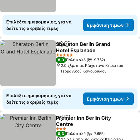
Επιλέξτε ημερομηνίες, για να
Εμφάνιση τιμών
δείτε τις ακριβείς τιμές
Sheraton Berlin Grand
Κοινοποίηση
Προσθήκη στα αγαπημένα
Hotel Esplanade
5 Αστέρια
8,3
Πολύ καλό
9.762
2.0 χλμ. από: Ράιχσταγκ Κτίριο του
Γερμανικού Κοινοβουλίου
Επιλέξτε ημερομηνίες, για να
Εμφάνιση τιμών
δείτε τις ακριβείς τιμές
Premier Inn Berlin City
Κοινοποίηση
Προσθήκη στα αγαπημένα
Centre
3 Αστέρια
8,3
Πολύ καλό
7.655
2.5 χλμ. από: Ράιχσταγκ Κτίριο του