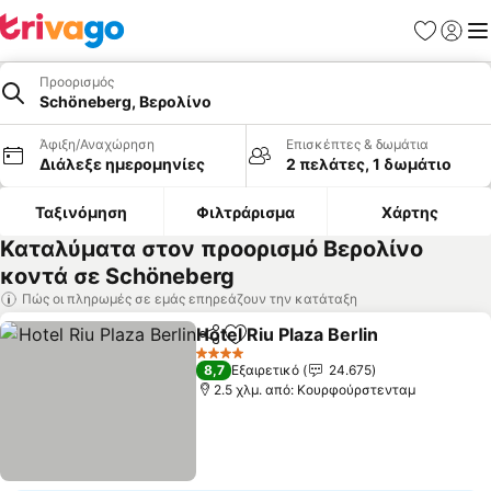
Αγαπημέν
Σύνδε
Με
Προορισμός
Schöneberg, Βερολίνο
Άφιξη/Αναχώρηση
Επισκέπτες & δωμάτια
Διάλεξε ημερομηνίες
2 πελάτες, 1 δωμάτιο
Ταξινόμηση
Φιλτράρισμα
Χάρτης
Καταλύματα στον προορισμό Βερολίνο
κοντά σε Schöneberg
Πώς οι πληρωμές σε εμάς επηρεάζουν την κατάταξη
Hotel Riu Plaza Berlin
Κοινοποίηση
Προσθήκη στα αγαπημένα
4 Αστέρια
8,7
Εξαιρετικό
24.675
2.5 χλμ. από: Κουρφούρστενταμ