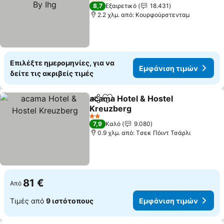
4 Αστέρια
8,7
Εξαιρετικό
18.431
2.2 χλμ. από: Κουρφούρστενταμ
Επιλέξτε ημερομηνίες, για να
Εμφάνιση τιμών
δείτε τις ακριβείς τιμές
acama Hotel & Hostel
Κοινοποίηση
Προσθήκη στα αγαπημένα
Kreuzberg
2 Αστέρια
7,9
Καλό
9.080
0.9 χλμ. από: Tσεκ Πόιντ Τσάρλι
81 €
Από
Τιμές από
9 ιστότοπους
Εμφάνιση τιμών