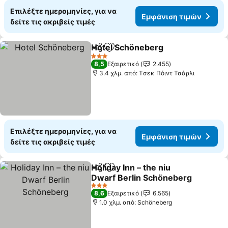
Επιλέξτε ημερομηνίες, για να
Εμφάνιση τιμών
δείτε τις ακριβείς τιμές
Hotel Schöneberg
Κοινοποίηση
Προσθήκη στα αγαπημένα
3 Αστέρια
8,5
Εξαιρετικό
2.455
3.4 χλμ. από: Tσεκ Πόιντ Τσάρλι
Επιλέξτε ημερομηνίες, για να
Εμφάνιση τιμών
δείτε τις ακριβείς τιμές
Holiday Inn – the niu
Κοινοποίηση
Προσθήκη στα αγαπημένα
Dwarf Berlin Schöneberg
3 Αστέρια
8,6
Εξαιρετικό
6.565
1.0 χλμ. από: Schöneberg