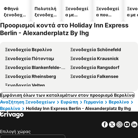
Φθηνά
Πολυτελή
Ξενοδοχεί
Ξενοδοχεί
Ξενο
ξενοδοχεί
ξενοδοχεί
α με
α που
α με
α
α
πισίνες
δέχονται
Προορισμοί κοντά στο Holiday Inn Express
κατοικίδι
Berlin - Alexanderplatz By Ihg
α
Ξενοδοχεία Βερολίνο
Ξενοδοχεία Schönefeld
Ξενοδοχεία Πότσνταμ
Ξενοδοχεία Krausnick
Ξενοδοχεία Blankenfelde-Mahlow
Ξενοδοχεία Rangsdorf
Ξενοδοχεία Rheinsberg
Ξενοδοχεία Falkensee
Ξενοδοχεία Velten
Εμφάνιση όλων των καταλυμάτων στον προορισμό Βερολίνο
Αναζήτηση Ξενοδοχείων
Ευρώπη
Γερμανία
Βερολίνο
Βερολίνο
Holiday Inn Express Berlin - Alexanderplatz By Ihg
Facebook
Twitter
Insta
Yo
Επιλογή χώρας