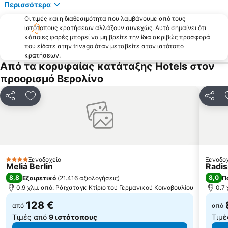
Περισσότερα
Tiergarten
Wintergarten Variety Theater
Οι τιμές και η διαθεσιμότητα που λαμβάνουμε από τους
Bülowstraße Metro Station
Nollendorfplatz Metro Station
ιστότοπους κρατήσεων αλλάζουν συνεχώς. Αυτό σημαίνει ότι
κάποιες φορές μπορεί να μη βρείτε την ίδια ακριβώς προσφορά
Ζωολογικός Κήπος του Βερολίνου
Fruit Logistica
που είδατε στην trivago όταν μεταβείτε στον ιστότοπο
Treptow-Köpenick Borough
Zehlendorf
κρατήσεων.
Από τα κορυφαίας κατάταξης Hotels στον
Dutch Quarter
Το Νησί των Μουσείων
προορισμό Βερολίνο
East-Side-Gallery
Mauerpark
U-Bahnhof Wittenbergplatz
Wittenbergplatz
Κοινοποίηση
Προσθήκη στα αγαπημένα
Κοινο
Europa-Center
Seestraße Metro Station
Charlottenburg-Wilmersdorf
Alt-Mariendorf Metro Station
Ξενοδοχείο
Ξενοδο
4 Αστέρια
Meliá Berlin
Radis
8,8
8,0
Εξαιρετικό
(
21.416 αξιολογήσεις
)
Π
0.9 χλμ. από: Ράιχσταγκ Κτίριο του Γερμανικού Κοινοβουλίου
0.7
128 €
από
από
Τιμές από
9 ιστότοπους
Τιμέ