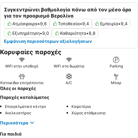
Συγκεντρώνει βαθμολογία πάνω από τον μέσο όρο
για τον προορισμό Βερολίνο
Ατμόσφαιρα
•
9,6
Τοποθεσία
•
9,4
Εμπειρία
•
9,4
Εξυπηρέτηση
•
9,0
Καθαριότητα
•
8,8
Εμφάνιση περισσότερων αξιολογήσεων
Κορυφαίες παροχές
WiFi στην υποδοχή
WiFi στα δωμάτια
Parking
Κατοικίδια επιτρέπονται
A/C
Μπαρ
Όλες οι παροχές
Παροχές καταλύματος
Επαγγελματικό κέντρο
Καφετέρια
Ανελκυστήρας
Χώρος στάθμευσης
Περισσότερα
Για παιδιά