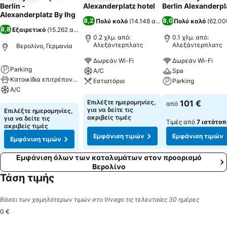
Berlin -
Alexanderplatz hotel
Berlin Alexanderpl
Alexanderplatz By Ihg
8,2
8,0
Πολύ καλό
(
14.148 αξιολογήσεις
Πολύ καλό
)
(
62.00
8,8
Εξαιρετικό
(
15.262 αξιολογήσεις
)
0.2 χλμ. από:
0.1 χλμ. από:
Αλεξάντερπλατς
Αλεξάντερπλατς
Βερολίνο, Γερμανία
Δωρεάν Wi-Fi
Δωρεάν Wi-Fi
Parking
A/C
Spa
Κατοικίδια επιτρέπονται
Εστιατόριο
Parking
A/C
Εμφάνιση τιμών
Εμφάνιση τιμών
Επιλέξτε ημερομηνίες,
101 €
από
Εμφάνιση τιμών
για να δείτε τις
Επιλέξτε ημερομηνίες,
ακριβείς τιμές
για να δείτε τις
Τιμές από
7 ιστότοπ
ακριβείς τιμές
Εμφάνιση τιμών
Εμφάνιση τιμών
Εμφάνιση τιμών
Εμφάνιση όλων των καταλυμάτων στον προορισμό
Βερολίνο
Τάση τιμής
Βάσει των χαμηλότερων τιμών στο trivago τις τελευταίες 30 ημέρες
0 €