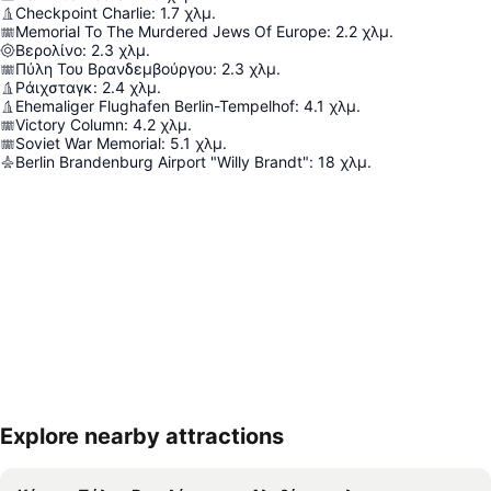
Checkpoint Charlie
:
1.7
χλμ.
Memorial To The Murdered Jews Of Europe
:
2.2
χλμ.
Βερολίνο
:
2.3
χλμ.
Πύλη Του Βρανδεμβούργου
:
2.3
χλμ.
Ράιχσταγκ
:
2.4
χλμ.
Ehemaliger Flughafen Berlin-Tempelhof
:
4.1
χλμ.
Victory Column
:
4.2
χλμ.
Soviet War Memorial
:
5.1
χλμ.
Berlin Brandenburg Airport "Willy Brandt"
:
18
χλμ.
Explore nearby attractions
Ανάπτυξη χάρτη