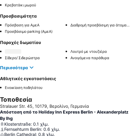
Κρεβατάκι μωρού
Προσβασιμότητα
Πρόσβαση για ΑμεΑ
Διαδρομή προσβάσιμη για άτομα με αναπηρία
Προσβάσιμο parking (ΑμεΑ)
Παροχές δωματίου
Λουτρό με ντουζιέρα
Σίδερο/ Σιδερώστρα
Ανοιγόμενα παράθυρα
Περισσότερα
Αθλητικές εγκαταστάσεις
Ενοικίαση ποδηλάτου
Τοποθεσία
Stralauer Str. 45, 10179, Βερολίνο, Γερμανία
Απόσταση από το Holiday Inn Express Berlin - Alexanderplatz
By Ihg
Klosterstraße
:
0.1
χλμ.
Fernsehturm Berlin
:
0.6
χλμ.
Berlin Cathedral
:
0.8
χλμ.