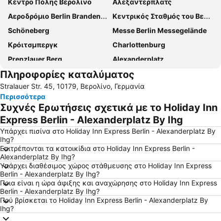
Κέντρο Πόλης Βερολίνο
Αλεξάντερπλατς
Αεροδρόμιο Berlin Brandenburg
Κεντρικός Σταθμός του Βερολίνου
Schöneberg
Messe Berlin Messegelände
Κρόιτσμπεργκ
Charlottenburg
Prenzlauer Berg
Alexanderplatz
Πληροφορίες καταλύματος
Neukölln
Uber Arena
Stralauer Str. 45, 10179, Βερολίνο, Γερμανία
ILA - International Aerospace Exhibition Berlin-Brandenburg
Friedrichshain
Περισσότερα
Zωολογικός Κήπος- Eνυδρείο του Βερολίνου
Lichtenberg
Συχνές Ερωτήσεις σχετικά με το Holiday Inn
ITB - Berlin
Η Πύλη του Βραδεμβούργου
Express Berlin - Alexanderplatz By Ihg
Κουρφούρστενταμ
Ολυμπιακό στάδιο του Βερολίνου
Υπάρχει πισίνα στο Holiday Inn Express Berlin - Alexanderplatz By
Ihg?
Alexanderplatz Metro Station
Η Πλατεία Πότσνταμ
Επιτρέπονται τα κατοικίδια στο Holiday Inn Express Berlin -
Alexanderplatz By Ihg?
ΚαΝτεΒε
Venus
Υπάρχει διαθέσιμος χώρος στάθμευσης στο Holiday Inn Express
Hauptbahnhof Metro Station
Berlin-Marathon
Berlin - Alexanderplatz By Ihg?
Ποια είναι η ώρα άφιξης και αναχώρησης στο Holiday Inn Express
Friedrichshain-Kreuzberg
Το Ανάκτορο Σαρλότενμπουργκ
Berlin - Alexanderplatz By Ihg?
Πού βρίσκεται το Holiday Inn Express Berlin - Alexanderplatz By
Artemis
Fischerinsel
Ihg?
WeihnachtsZauber Gendarmenmarkt
Sylvesterparty Brandenburger Tor