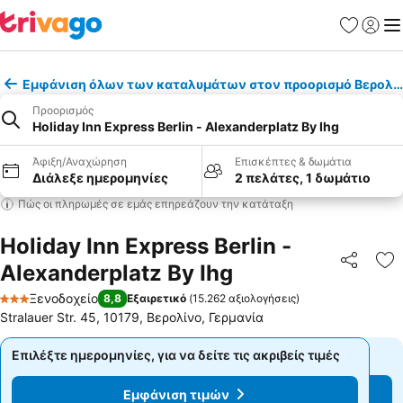
Αγαπημέν
Σύνδε
Με
Εμφάνιση όλων των καταλυμάτων στον προορισμό Βερολί
Προορισμός
Holiday Inn Express Berlin - Alexanderplatz By Ihg
Άφιξη/Αναχώρηση
Επισκέπτες & δωμάτια
Διάλεξε ημερομηνίες
2 πελάτες, 1 δωμάτιο
Πώς οι πληρωμές σε εμάς επηρεάζουν την κατάταξη
Holiday Inn Express Berlin -
Alexanderplatz By Ihg
Κοινοποί
Πρ
Ξενοδοχείο
8,8
Εξαιρετικό
(
15.262 αξιολογήσεις
)
3 Αστέρια
Stralauer Str. 45, 10179, Βερολίνο, Γερμανία
Επιλέξτε ημερομηνίες, για να δείτε τις ακριβείς τιμές
Επιλέξτε ημερομηνίες, για να δείτε τις ακριβείς τιμές
Εμφάνιση τιμών
Εμφάνιση τιμών